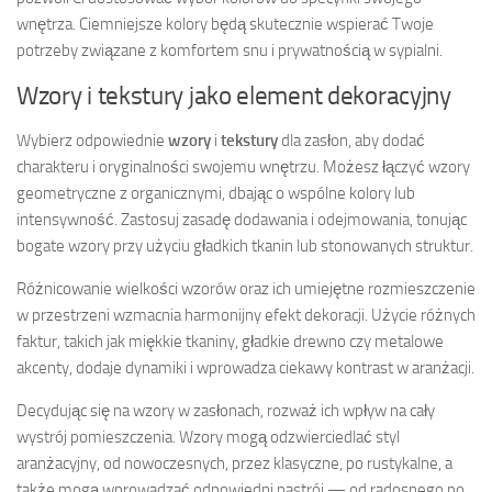
wnętrza. Ciemniejsze kolory będą skutecznie wspierać Twoje
potrzeby związane z komfortem snu i prywatnością w sypialni.
Wzory i tekstury jako element dekoracyjny
Wybierz odpowiednie
wzory
i
tekstury
dla zasłon, aby dodać
charakteru i oryginalności swojemu wnętrzu. Możesz łączyć wzory
geometryczne z organicznymi, dbając o wspólne kolory lub
intensywność. Zastosuj zasadę dodawania i odejmowania, tonując
bogate wzory przy użyciu gładkich tkanin lub stonowanych struktur.
Różnicowanie wielkości wzorów oraz ich umiejętne rozmieszczenie
w przestrzeni wzmacnia harmonijny efekt dekoracji. Użycie różnych
faktur, takich jak miękkie tkaniny, gładkie drewno czy metalowe
akcenty, dodaje dynamiki i wprowadza ciekawy kontrast w aranżacji.
Decydując się na wzory w zasłonach, rozważ ich wpływ na cały
wystrój pomieszczenia. Wzory mogą odzwierciedlać styl
aranżacyjny, od nowoczesnych, przez klasyczne, po rustykalne, a
także mogą wprowadzać odpowiedni nastrój — od radosnego po