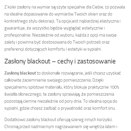
Z kolei zasłony na wymiar są szyte specjalnie dla Ciebie, co pozwala
na idealne dopasowanie do wymiarów Twoich okien oraz do
konkretnego stylu dekoracji. Ta opcja jest najbardziej elastyczna i
gwarantuje, że wszystko będzie wyglądać estetycznie i
profesjonalnie. Niezależnie od wyboru, każda z opcji ma swoje
zalety i powinna być dostosowana do Twoich potrzeb oraz
preferencji dotyczących komfortu i estetyki w sypialni.
Zasłony blackout – cechy i zastosowanie
Zasłony blackout
to doskonałe rozwiązanie, jeśli chcesz uzyskać
całkowite zaciemnienie swojego pomieszczenia. Dzięki
specjalnemu splotowi materiału, który blokuje praktycznie 100%
światła słonecznego, te zasłony sprawiają, że pomieszczenia
pozostają ciemne niezależnie od pory dnia. To idealna opcja do
sypialni, gdzie chcesz zadbać o prywatność oraz komfort snu.
Dodatkowo zasłony blackout oferują szereg innych korzyści.
Chronią przed nadmiernym nagrzewaniem się wnętrza latem i