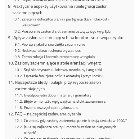
Praktyczne aspekty użytkowania i pielęgnacji zasłon
zaciemniających
Zalecenia dotyczące prania i pielęgnacji tkanin blackout i
welurowych
Prasowanie zasłon dla utrzymania estetycznego wyglądu
Wpływ zasłon zaciemniających na komfort snu i wypoczynku
Poprawa jakości snu dzięki zaciemnieniu
Redukcja hałasu i ochrona prywatności
Termoizolacja i kontrola temperatury w sypialni
Zasłony zaciemniające a style aranżacji wnętrz
Styl skandynawski, loftowy, rustykalny i angielski
Łączenie funkcjonalności z estetyką i przytulnością
Najczęstsze błędy i pułapki przy wyborze zasłon
zaciemniających
Nieodpowiedni dobór materiału i gramatury
Błędy w montażu wpływające na efekt zaciemnienia
Pozorne oszczędności a jakość snu
FAQ – najczęściej zadawane pytania
Co zrobić, gdy zasłony zaciemniające nie blokują światła w 100%?
Jakie są najlepsze praktyki montażu zasłon na nietypowych
oknach?
Czy zasłony zaciemniające mogą wpływać na wentylację i