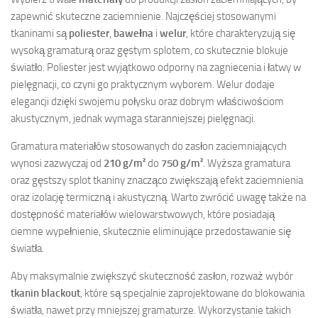
zapewnić skuteczne zaciemnienie. Najczęściej stosowanymi
tkaninami są
poliester
,
bawełna
i
welur
, które charakteryzują się
wysoką gramaturą oraz gęstym splotem, co skutecznie blokuje
światło. Poliester jest wyjątkowo odporny na zagniecenia i łatwy w
pielęgnacji, co czyni go praktycznym wyborem. Welur dodaje
elegancji dzięki swojemu połysku oraz dobrym właściwościom
akustycznym, jednak wymaga staranniejszej pielęgnacji.
Gramatura materiałów stosowanych do zasłon zaciemniających
wynosi zazwyczaj od
210 g/m²
do
750 g/m²
. Wyższa gramatura
oraz gęstszy splot tkaniny znacząco zwiększają efekt zaciemnienia
oraz izolację termiczną i akustyczną. Warto zwrócić uwagę także na
dostępność materiałów wielowarstwowych, które posiadają
ciemne wypełnienie, skutecznie eliminujące przedostawanie się
światła.
Aby maksymalnie zwiększyć skuteczność zasłon, rozważ wybór
tkanin blackout
, które są specjalnie zaprojektowane do blokowania
światła, nawet przy mniejszej gramaturze. Wykorzystanie takich