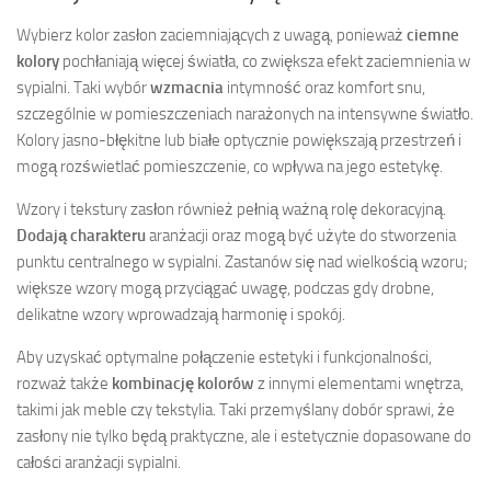
Wybierz kolor zasłon zaciemniających z uwagą, ponieważ
ciemne
kolory
pochłaniają więcej światła, co zwiększa efekt zaciemnienia w
sypialni. Taki wybór
wzmacnia
intymność oraz komfort snu,
szczególnie w pomieszczeniach narażonych na intensywne światło.
Kolory jasno-błękitne lub białe optycznie powiększają przestrzeń i
mogą rozświetlać pomieszczenie, co wpływa na jego estetykę.
Wzory i tekstury zasłon również pełnią ważną rolę dekoracyjną.
Dodają charakteru
aranżacji oraz mogą być użyte do stworzenia
punktu centralnego w sypialni. Zastanów się nad wielkością wzoru;
większe wzory mogą przyciągać uwagę, podczas gdy drobne,
delikatne wzory wprowadzają harmonię i spokój.
Aby uzyskać optymalne połączenie estetyki i funkcjonalności,
rozważ także
kombinację kolorów
z innymi elementami wnętrza,
takimi jak meble czy tekstylia. Taki przemyślany dobór sprawi, że
zasłony nie tylko będą praktyczne, ale i estetycznie dopasowane do
całości aranżacji sypialni.