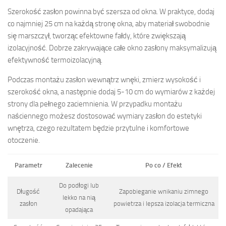
Szerokość zasłon powinna być szersza od okna. W praktyce, dodaj
co najmniej 25 cm na każdą stronę okna, aby materiał swobodnie
się marszczył, tworząc efektowne fałdy, które zwiększają
izolacyjność. Dobrze zakrywające całe okno zasłony maksymalizują
efektywność termoizolacyjną.
Podczas montażu zasłon wewnątrz wnęki, zmierz wysokość i
szerokość okna, a następnie dodaj 5-10 cm do wymiarów z każdej
strony dla pełnego zaciemnienia. W przypadku montażu
naściennego możesz dostosować wymiary zasłon do estetyki
wnętrza, czego rezultatem będzie przytulne i komfortowe
otoczenie.
Parametr
Zalecenie
Po co / Efekt
Do podłogi lub
Długość
Zapobieganie wnikaniu zimnego
lekko na nią
zasłon
powietrza i lepsza izolacja termiczna
opadająca