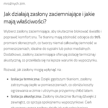
mroźnych zim.
Jak działają zasłony zaciemniające i jakie
mają właściwości?
Wybierz zasłony zaciemniające, aby skutecznie blokować światło i
poprawić komfort snu. Te tkaniny mają zdolność odcięcia do
95%
promieni słonecznych, co tworzy niemal całkowitą ciemność w
pomieszczeniach, idealne do sypialni lub pokoi medialnych.
Dodatkowo, zasłony zaciemniające oferują izolację termiczną i
akustyczną, co przekłada się na lepsze warunki do wypoczynku.
Rozważ, jak zasłony mogą wpłynąć na :
Izolacja termiczna:
Dzięki gęstszym tkaniom, zasłony
zatrzymują ciepło w pomieszczeniach, co obniża koszty
ogrzewania w zimie i utrzymuje przyjemny chłód latem.
Izolacja akustyczna:
Zasłony skutecznie tłumią dźwięki z
zewnątrz, co sprzyja spokojnemu wypoczynkowi. Cień
stworzony przez zasłony działa jak naturalna bariera