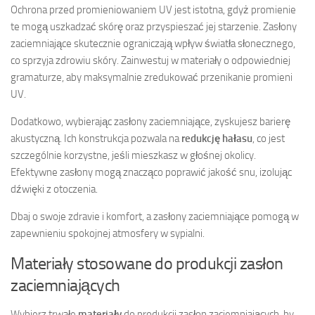
Ochrona przed promieniowaniem UV jest istotna, gdyż promienie
te mogą uszkadzać skórę oraz przyspieszać jej starzenie. Zasłony
zaciemniające skutecznie ograniczają wpływ światła słonecznego,
co sprzyja zdrowiu skóry. Zainwestuj w materiały o odpowiedniej
gramaturze, aby maksymalnie zredukować przenikanie promieni
UV.
Dodatkowo, wybierając zasłony zaciemniające, zyskujesz barierę
akustyczną. Ich konstrukcja pozwala na
redukcję hałasu
, co jest
szczególnie korzystne, jeśli mieszkasz w głośnej okolicy.
Efektywne zasłony mogą znacząco poprawić jakość snu, izolując
dźwięki z otoczenia.
Dbaj o swoje zdravie i komfort, a zasłony zaciemniające pomogą w
zapewnieniu spokojnej atmosfery w sypialni.
Materiały stosowane do produkcji zasłon
zaciemniających
Wybierz trwałe
materiały
do produkcji zasłon zaciemniających, by