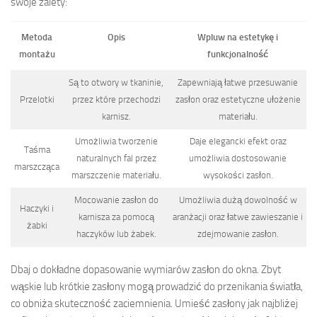
swoje zalety:
Metoda
Opis
Wpluw na estetykę i
montażu
funkcjonalność
Są to otwory w tkaninie,
Zapewniają łatwe przesuwanie
Przelotki
przez które przechodzi
zasłon oraz estetyczne ułożenie
karnisz.
materiału.
Umożliwia tworzenie
Daje elegancki efekt oraz
Taśma
naturalnych fal przez
umożliwia dostosowanie
marszcząca
marszczenie materiału.
wysokości zasłon.
Mocowanie zasłon do
Umożliwia dużą dowolność w
Haczyki i
karnisza za pomocą
aranżacji oraz łatwe zawieszanie i
żabki
haczyków lub żabek.
zdejmowanie zasłon.
Dbaj o dokładne dopasowanie wymiarów zasłon do okna. Zbyt
wąskie lub krótkie zasłony mogą prowadzić do przenikania światła,
co obniża skuteczność zaciemnienia. Umieść zasłony jak najbliżej