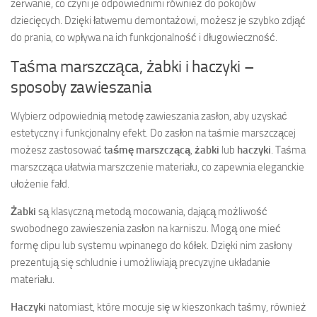
zerwanie, co czyni je odpowiednimi również do pokojów
dziecięcych. Dzięki łatwemu demontażowi, możesz je szybko zdjąć
do prania, co wpływa na ich funkcjonalność i długowieczność.
Taśma marszcząca, żabki i haczyki –
sposoby zawieszania
Wybierz odpowiednią metodę zawieszania zasłon, aby uzyskać
estetyczny i funkcjonalny efekt. Do zasłon na taśmie marszczącej
możesz zastosować
taśmę marszczącą
,
żabki
lub
haczyki
. Taśma
marszcząca ułatwia marszczenie materiału, co zapewnia eleganckie
ułożenie fałd.
Żabki
są klasyczną metodą mocowania, dającą możliwość
swobodnego zawieszenia zasłon na karniszu. Mogą one mieć
formę clipu lub systemu wpinanego do kółek. Dzięki nim zasłony
prezentują się schludnie i umożliwiają precyzyjne układanie
materiału.
Haczyki
natomiast, które mocuje się w kieszonkach taśmy, również