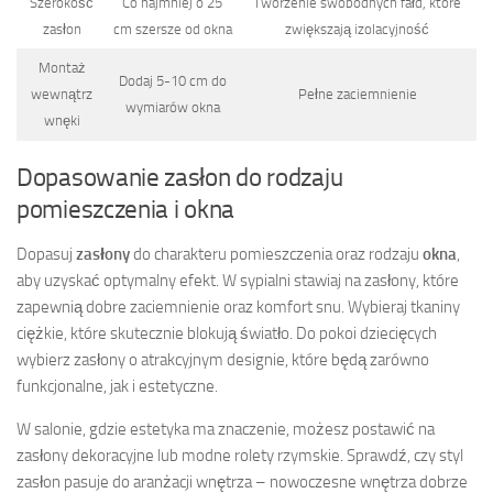
Szerokość
Co najmniej o 25
Tworzenie swobodnych fałd, które
zasłon
cm szersze od okna
zwiększają izolacyjność
Montaż
Dodaj 5-10 cm do
wewnątrz
Pełne zaciemnienie
wymiarów okna
wnęki
Dopasowanie zasłon do rodzaju
pomieszczenia i okna
Dopasuj
zasłony
do charakteru pomieszczenia oraz rodzaju
okna
,
aby uzyskać optymalny efekt. W sypialni stawiaj na zasłony, które
zapewnią dobre zaciemnienie oraz komfort snu. Wybieraj tkaniny
ciężkie, które skutecznie blokują światło. Do pokoi dziecięcych
wybierz zasłony o atrakcyjnym designie, które będą zarówno
funkcjonalne, jak i estetyczne.
W salonie, gdzie estetyka ma znaczenie, możesz postawić na
zasłony dekoracyjne lub modne rolety rzymskie. Sprawdź, czy styl
zasłon pasuje do aranżacji wnętrza – nowoczesne wnętrza dobrze