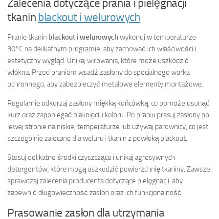
Zalecenia dotyczące prania i pielęgnacji
tkanin
blackout i welurowych
Pranie tkanin
blackout
i
welurowych
wykonuj w temperaturze
30°C na delikatnym programie, aby zachować ich właściwości i
estetyczny wygląd. Unikaj wirowania, które może uszkodzić
włókna. Przed praniem wsadź zasłony do specjalnego worka
ochronnego, aby zabezpieczyć metalowe elementy montażowe.
Regularnie odkurzaj zasłony miękką końcówką, co pomoże usunąć
kurz oraz zapobiegać blaknięciu koloru. Po praniu prasuj zasłony po
lewej stronie na niskiej temperaturze lub używaj parownicy, co jest
szczególnie zalecane dla weluru i tkanin z powłoką blackout.
Stosuj delikatne środki czyszczące i unikaj agresywnych
detergentów, które mogą uszkodzić powierzchnię tkaniny. Zawsze
sprawdzaj zalecenia producenta dotyczące pielęgnacji, aby
zapewnić długowieczność zasłon oraz ich funkcjonalność.
Prasowanie zasłon dla utrzymania