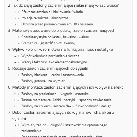
Jak działają zasłony zaciemniające i jakie mają właściwości?
Efekt zaciemnienia i blokowanie światła
Izolacja termiczna i akustyczna
Ochrona przed promieniowaniem UV i hałasem
Materiały stosowane do produkcji zasłon zaciemniających
Charakterystyka poliestru, bawełny i weluru
Gramatura i gęstość splotu tkaniny
Wpływ koloru i wzornictwa na funkcjonalność i estetykę
Wybór kolorów a pochłanianie światła
Wzory i tekstury jako element dekoracyjny
Rodzaje zasłon zaciemniających do sypialni
Zasłony blackout – cechy i zastosowanie
Zasłony gotowe i na wymiar
Metody montażu zasłon zaciemniających i ich wpływ na efekt
Zasłony na przelotkach – wygoda i estetyka
Taśma marszcząca, żabki i haczyki – sposoby zawieszania
Zasłony na kółkach i system flex – funkcjonalność i design
Dobór zasłon zaciemniających do wymiarów i charakteru
sypialni
Wymiary zasłon – długość i szerokość dla optymalnego
zaciemnienia
Dopasowanie zasłon do rodzaju pomieszczenia i okna