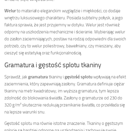
Welur
to materiał o eleganckim wyglądzie i miękkości, co dodaje
wnętrzu luksusowego charakteru. Posiada subtelny połysk, a jego
faktura sprawia, że jest przyjemny w dotyku. Welur jest również
odporny na uszkodzenia mechaniczne i ścieranie. Wybierając welur
do zasłon zaciemniających, postaw na rodzaj odpowiedni dla swoich
potrzeb, czy to welur poliestrowy, bawełniany, czy mieszany, aby
cieszyć się estetyką oraz funkcjonalnością.
Gramatura i gęstość splotu tkaniny
Sprawdź, jak
gramatura
tkaniny i
gęstość splotu
wpływają na efekt
zaciemnienia, który zapewniają zasłony. Gramatura definiuje ciężar
tkaniny na metr kwadratowy; im wyższa gramatura, tym lepsza
zdolność do blokowania światła. Zasłony o gramaturze od 230 do
320 g/m² skutecznie redukują przenikanie światła, co przekłada się
na lepsze warunki snu.
Gęstość splotu ma równie istotne znaczenie. Tkaniny o gęstszym
splocie są bardziej odporne na uszkodzenia i zachowują swoje