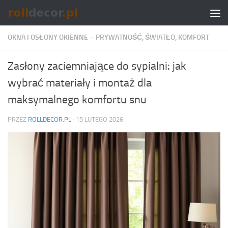
Skip to content
OKNA I OSŁONY OKIENNE – PRYWATNOŚĆ, ŚWIATŁO, KOMFORT
Zasłony zaciemniające do sypialni: jak
wybrać materiały i montaż dla
maksymalnego komfortu snu
PRZEZ
ROLLDECOR.PL
·
15 LUTEGO 2026