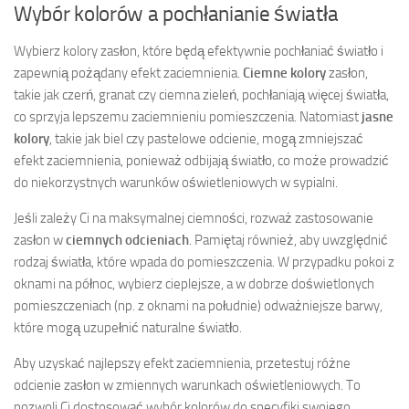
Wybór kolorów a pochłanianie światła
Wybierz kolory zasłon, które będą efektywnie pochłaniać światło i
zapewnią pożądany efekt zaciemnienia.
Ciemne kolory
zasłon,
takie jak czerń, granat czy ciemna zieleń, pochłaniają więcej światła,
co sprzyja lepszemu zaciemnieniu pomieszczenia. Natomiast
jasne
kolory
, takie jak biel czy pastelowe odcienie, mogą zmniejszać
efekt zaciemnienia, ponieważ odbijają światło, co może prowadzić
do niekorzystnych warunków oświetleniowych w sypialni.
Jeśli zależy Ci na maksymalnej ciemności, rozważ zastosowanie
zasłon w
ciemnych odcieniach
. Pamiętaj również, aby uwzględnić
rodzaj światła, które wpada do pomieszczenia. W przypadku pokoi z
oknami na północ, wybierz cieplejsze, a w dobrze doświetlonych
pomieszczeniach (np. z oknami na południe) odważniejsze barwy,
które mogą uzupełnić naturalne światło.
Aby uzyskać najlepszy efekt zaciemnienia, przetestuj różne
odcienie zasłon w zmiennych warunkach oświetleniowych. To
pozwoli Ci dostosować wybór kolorów do specyfiki swojego