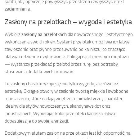
sufitu, aby optycznie powiększyć przestrzeń i zwiększyć efekt
zaciemnienia.
Zasłony na przelotkach – wygoda i estetyka
Wybierz
zasłony na przelotkach
dla nowoczesnego i estetycznego
wykończenia swoich okien. System przelotek umożliwia ich łatwe
zawieszenie oraz płynne przesuwanie po karniszu, co znacząco
ułatwia codzienne użytkowanie. Polegaj na ich prostym montażu
— wystarczy przekładać przelotki przez rurę, bez potrzeby
stosowania dodatkowych mocowań.
Te zasłony charakteryzują się nie tylko wygodą, ale również
estetyką. Okrągłe otwory w zasłonie tworzą miękkie i swobodne
marszczenia, które nadają wnętrzu minimalistyczny charakter,
idealny dla stylów nowoczesnych, skandynawskich oraz
industrialnych. Wybierając kolor przelotek i karnisza, łatwo
dopasujesz je do swojej aranżacji.
Dodatkowym atutem zasłon na przelotkach jest ich odporność na