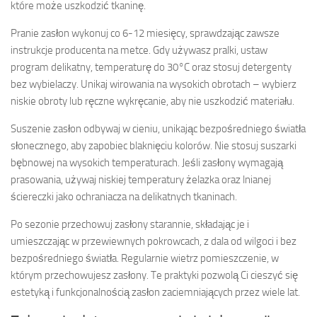
które może uszkodzić tkaninę.
Pranie zasłon wykonuj co 6-12 miesięcy, sprawdzając zawsze
instrukcje producenta na metce. Gdy używasz pralki, ustaw
program delikatny, temperaturę do 30°C oraz stosuj detergenty
bez wybielaczy. Unikaj wirowania na wysokich obrotach – wybierz
niskie obroty lub ręczne wykręcanie, aby nie uszkodzić materiału.
Suszenie zasłon odbywaj w cieniu, unikając bezpośredniego światła
słonecznego, aby zapobiec blaknięciu kolorów. Nie stosuj suszarki
bębnowej na wysokich temperaturach. Jeśli zasłony wymagają
prasowania, używaj niskiej temperatury żelazka oraz lnianej
ściereczki jako ochraniacza na delikatnych tkaninach.
Po sezonie przechowuj zasłony starannie, składając je i
umieszczając w przewiewnych pokrowcach, z dala od wilgoci i bez
bezpośredniego światła. Regularnie wietrz pomieszczenie, w
którym przechowujesz zasłony. Te praktyki pozwolą Ci cieszyć się
estetyką i funkcjonalnością zasłon zaciemniających przez wiele lat.