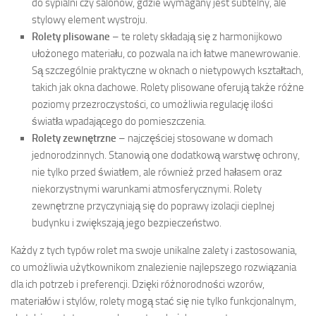
do sypialni czy salonów, gdzie wymagany jest subtelny, ale
stylowy element wystroju.
Rolety plisowane
– te rolety składają się z harmonijkowo
ułożonego materiału, co pozwala na ich łatwe manewrowanie.
Są szczególnie praktyczne w oknach o nietypowych kształtach,
takich jak okna dachowe. Rolety plisowane oferują także różne
poziomy przezroczystości, co umożliwia regulację ilości
światła wpadającego do pomieszczenia.
Rolety zewnętrzne
– najczęściej stosowane w domach
jednorodzinnych. Stanowią one dodatkową warstwę ochrony,
nie tylko przed światłem, ale również przed hałasem oraz
niekorzystnymi warunkami atmosferycznymi. Rolety
zewnętrzne przyczyniają się do poprawy izolacji cieplnej
budynku i zwiększają jego bezpieczeństwo.
Każdy z tych typów rolet ma swoje unikalne zalety i zastosowania,
co umożliwia użytkownikom znalezienie najlepszego rozwiązania
dla ich potrzeb i preferencji. Dzięki różnorodności wzorów,
materiałów i stylów, rolety mogą stać się nie tylko funkcjonalnym,