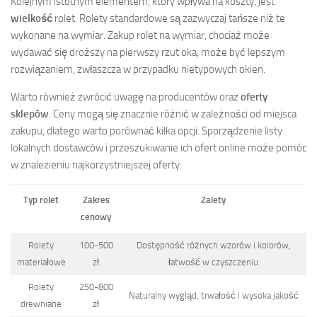
Kolejnym istotnym elementem, który wpływa na koszty, jest
wielkość
rolet. Rolety standardowe są zazwyczaj tańsze niż te
wykonane na wymiar. Zakup rolet na wymiar, chociaż może
wydawać się droższy na pierwszy rzut oka, może być lepszym
rozwiązaniem, zwłaszcza w przypadku nietypowych okien.
Warto również zwrócić uwagę na producentów oraz
oferty
sklepów
. Ceny mogą się znacznie różnić w zależności od miejsca
zakupu, dlatego warto porównać kilka opcji. Sporządzenie listy
lokalnych dostawców i przeszukiwanie ich ofert online może pomóc
w znalezieniu najkorzystniejszej oferty.
Typ rolet
Zakres
Zalety
cenowy
Rolety
100-500
Dostępność różnych wzorów i kolorów,
materiałowe
zł
łatwość w czyszczeniu
Rolety
250-800
Naturalny wygląd, trwałość i wysoka jakość
drewniane
zł