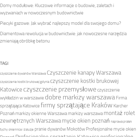
Domy modułowe: Kluczowe informacje o budowie, zaletach i
wyzwaniach w nowoczesnym budownictwie
Piecyki gazowe: Jak wybrać najlepszy model dla swojego domu?
Diamentowa rewolucja w budownictwie: jak nowoczesne narzędzia
zmieniają obróbkę betonu
TAGI
Czyszczenie kanapy Warszawa
czyszczenie dywanów Warszawa
czyszczenie kostki brukowej
czyszczenie kostki brukowej gdynia
czyszczenie przemysłowe
Katowice
czyszczenie
dobre markizy warszawa
wykładzin w warszawie
Firma
firmy sprzątające Kraków
sprzątająca Katowice
Karcher
montaż rolet
Poznań
markizy okienne Warszawa
markizy warszawa
zewnętrznych Warszawa
mycie okien poznań
naprawa pralek
pranie dywanów Mokotów
Profesjonalne mycie okien
tychy
okiennice i żaluzje
Profesjonalne sprzątanie Katowice
profesjonalne