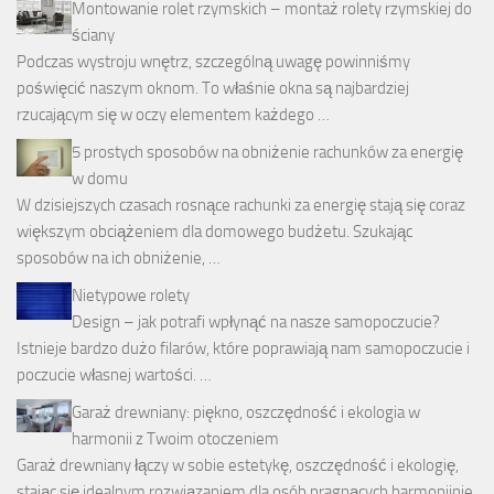
Montowanie rolet rzymskich – montaż rolety rzymskiej do
ściany
Podczas wystroju wnętrz, szczególną uwagę powinniśmy
poświęcić naszym oknom. To właśnie okna są najbardziej
rzucającym się w oczy elementem każdego …
5 prostych sposobów na obniżenie rachunków za energię
w domu
W dzisiejszych czasach rosnące rachunki za energię stają się coraz
większym obciążeniem dla domowego budżetu. Szukając
sposobów na ich obniżenie, …
Nietypowe rolety
Design – jak potrafi wpłynąć na nasze samopoczucie?
Istnieje bardzo dużo filarów, które poprawiają nam samopoczucie i
poczucie własnej wartości. …
Garaż drewniany: piękno, oszczędność i ekologia w
harmonii z Twoim otoczeniem
Garaż drewniany łączy w sobie estetykę, oszczędność i ekologię,
stając się idealnym rozwiązaniem dla osób pragnących harmonijnie