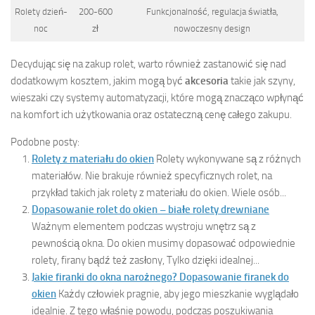
Rolety dzień-
200-600
Funkcjonalność, regulacja światła,
noc
zł
nowoczesny design
Decydując się na zakup rolet, warto również zastanowić się nad
dodatkowym kosztem, jakim mogą być
akcesoria
takie jak szyny,
wieszaki czy systemy automatyzacji, które mogą znacząco wpłynąć
na komfort ich użytkowania oraz ostateczną cenę całego zakupu.
Podobne posty:
Rolety z materiału do okien
Rolety wykonywane są z różnych
materiałów. Nie brakuje również specyficznych rolet, na
przykład takich jak rolety z materiału do okien. Wiele osób...
Dopasowanie rolet do okien – białe rolety drewniane
Ważnym elementem podczas wystroju wnętrz są z
pewnością okna. Do okien musimy dopasować odpowiednie
rolety, firany bądź też zasłony, Tylko dzięki idealnej...
Jakie firanki do okna narożnego? Dopasowanie firanek do
okien
Każdy człowiek pragnie, aby jego mieszkanie wyglądało
idealnie. Z tego właśnie powodu, podczas poszukiwania