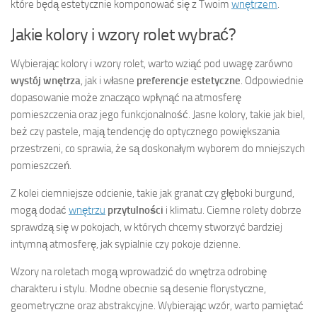
które będą estetycznie komponować się z Twoim
wnętrzem
.
Jakie kolory i wzory rolet wybrać?
Wybierając kolory i wzory rolet, warto wziąć pod uwagę zarówno
wystój wnętrza
, jak i własne
preferencje estetyczne
. Odpowiednie
dopasowanie może znacząco wpłynąć na atmosferę
pomieszczenia oraz jego funkcjonalność. Jasne kolory, takie jak biel,
beż czy pastele, mają tendencję do optycznego powiększania
przestrzeni, co sprawia, że są doskonałym wyborem do mniejszych
pomieszczeń.
Z kolei ciemniejsze odcienie, takie jak granat czy głęboki burgund,
mogą dodać
wnętrzu
przytulności
i klimatu. Ciemne rolety dobrze
sprawdzą się w pokojach, w których chcemy stworzyć bardziej
intymną atmosferę, jak sypialnie czy pokoje dzienne.
Wzory na roletach mogą wprowadzić do wnętrza odrobinę
charakteru i stylu. Modne obecnie są desenie florystyczne,
geometryczne oraz abstrakcyjne. Wybierając wzór, warto pamiętać