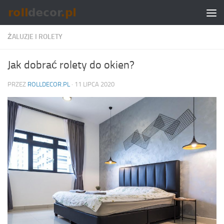
Skip to content
ŻALUZJE I ROLETY
Jak dobrać rolety do okien?
PRZEZ
ROLLDECOR.PL
·
11 LIPCA 2020