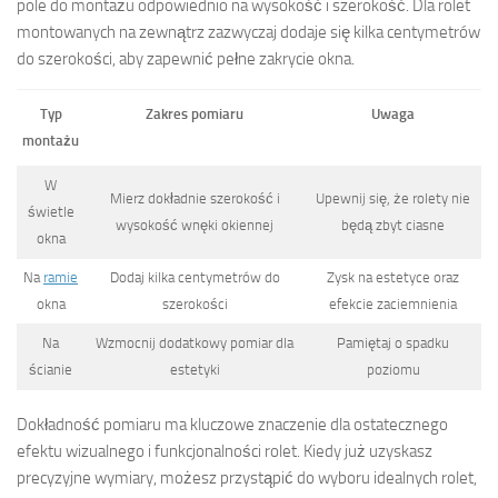
pole do montażu odpowiednio na wysokość i szerokość. Dla rolet
montowanych na zewnątrz zazwyczaj dodaje się kilka centymetrów
do szerokości, aby zapewnić pełne zakrycie okna.
Typ
Zakres pomiaru
Uwaga
montażu
W
Mierz dokładnie szerokość i
Upewnij się, że rolety nie
świetle
wysokość wnęki okiennej
będą zbyt ciasne
okna
Na
ramie
Dodaj kilka centymetrów do
Zysk na estetyce oraz
okna
szerokości
efekcie zaciemnienia
Na
Wzmocnij dodatkowy pomiar dla
Pamiętaj o spadku
ścianie
estetyki
poziomu
Dokładność pomiaru ma kluczowe znaczenie dla ostatecznego
efektu wizualnego i funkcjonalności rolet. Kiedy już uzyskasz
precyzyjne wymiary, możesz przystąpić do wyboru idealnych rolet,