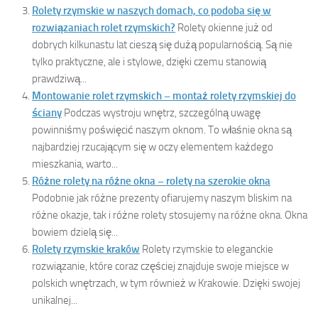
Rolety rzymskie w naszych domach, co podoba się w
rozwiązaniach rolet rzymskich?
Rolety okienne już od
dobrych kilkunastu lat cieszą się dużą popularnością. Są nie
tylko praktyczne, ale i stylowe, dzięki czemu stanowią
prawdziwą...
Montowanie rolet rzymskich – montaż rolety rzymskiej do
ściany
Podczas wystroju wnętrz, szczególną uwagę
powinniśmy poświęcić naszym oknom. To właśnie okna są
najbardziej rzucającym się w oczy elementem każdego
mieszkania, warto...
Różne rolety na różne okna – rolety na szerokie okna
Podobnie jak różne prezenty ofiarujemy naszym bliskim na
różne okazje, tak i różne rolety stosujemy na różne okna. Okna
bowiem dzielą się...
Rolety rzymskie kraków
Rolety rzymskie to eleganckie
rozwiązanie, które coraz częściej znajduje swoje miejsce w
polskich wnętrzach, w tym również w Krakowie. Dzięki swojej
unikalnej...