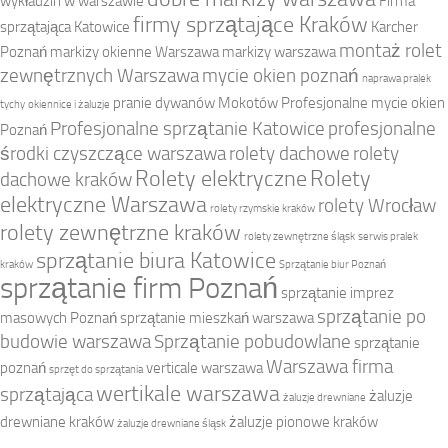
wykładzin w warszawie
Firma
firmy sprzątające Kraków
sprzątająca Katowice
Karcher
montaż rolet
Poznań
markizy okienne Warszawa
markizy warszawa
zewnętrznych Warszawa
mycie okien poznań
naprawa pralek
pranie dywanów Mokotów
Profesjonalne mycie okien
tychy
okiennice i żaluzje
Profesjonalne sprzątanie Katowice
profesjonalne
Poznań
środki czyszczące warszawa
rolety dachowe
rolety
Rolety elektryczne
Rolety
dachowe kraków
elektryczne Warszawa
rolety Wrocław
rolety rzymskie kraków
rolety zewnętrzne kraków
rolety zewnętrzne śląsk
serwis pralek
sprzątanie biura Katowice
kraków
Sprzątanie biur Poznań
sprzątanie firm Poznań
sprzątanie imprez
sprzątanie po
masowych Poznań
sprzątanie mieszkań warszawa
budowie warszawa
Sprzątanie pobudowlane
sprzątanie
Warszawa firma
poznań
verticale warszawa
sprzęt do sprzątania
wertikale warszawa
sprzątająca
żaluzje
żaluzje drewniane
drewniane kraków
żaluzje pionowe kraków
żaluzje drewniane śląsk