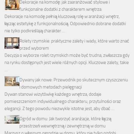
Dekoracje na komodę: jak zaaranżować stylowe i
funkcjonalne dodatki z charakterem wnętrza
Dekoracje na komodę pełnią kluczową rolę w aranżacji wnętrz,
łącząc estetykę z funkcjonalnością. Odpowiednio dobrane dodatki
nie tylko podkreślają charakter …
Rolety rzymskie: praktyczne zalety i wady, które warto znać
przed wyborem
Decyzja o wyborze rolet rzymskich może być trudna, zwłaszcza gdy
na rynku dostępnych jest wiele różnych opcji. Kluczowe zalety, takie
…
Dywany jak nowe: Przewodnik po skutecznym czyszczeniu
i domowych metodach pielęgnacji
Dywan stanowi wizytówkę każdego wnętrza, dodaje
pomieszczeniom indywidualnego charakteru, przytulności oraz
elegancji. Z tego powodu niezwykle istotne jest, aby dbać …
Ogród w domu: Jak tworzyć aranżacje, które łączą
przestrzeń wewnętrzną i zewnętrzną w domu
Marzysz o własnym ogrodzie w domu, który nie tylko ozdobi