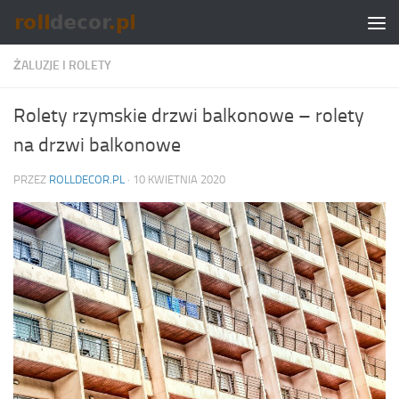
Skip to content
ŻALUZJE I ROLETY
Rolety rzymskie drzwi balkonowe – rolety
na drzwi balkonowe
PRZEZ
ROLLDECOR.PL
·
10 KWIETNIA 2020