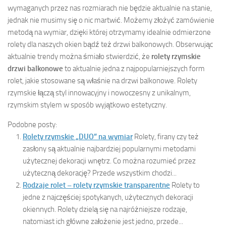
wymaganych przez nas rozmiarach nie będzie aktualnie na stanie,
jednak nie musimy się o nic martwić. Możemy złożyć zamówienie
metodą na wymiar, dzięki której otrzymamy idealnie odmierzone
rolety dla naszych okien bądź też drzwi balkonowych. Obserwując
aktualnie trendy można śmiało stwierdzić, że
rolety rzymskie
drzwi balkonowe
to aktualnie jedna z najpopularniejszych form
rolet, jakie stosowane są właśnie na drzwi balkonowe. Rolety
rzymskie łączą styl innowacyjny i nowoczesny z unikalnym,
rzymskim stylem w sposób wyjątkowo estetyczny.
Podobne posty:
Rolety rzymskie „DUO” na wymiar
Rolety, firany czy też
zasłony są aktualnie najbardziej popularnymi metodami
użytecznej dekoracji wnętrz. Co można rozumieć przez
użyteczną dekorację? Przede wszystkim chodzi...
Rodzaje rolet – rolety rzymskie transparentne
Rolety to
jedne z najczęściej spotykanych, użytecznych dekoracji
okiennych. Rolety dzielą się na najróżniejsze rodzaje,
natomiast ich główne założenie jest jedno, przede...