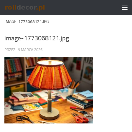
Skip to content
IMAGE-1773068121.JPG
image-1773068121.jpg
PRZEZ
·
9 MARCA 2026