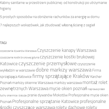
Kabiny sanitarne w przestrzeni publicznej: od konstrukcji po utrzymanie
higieny
5 prostych sposobów na obniżenie rachunków za energię w domu
7 najlepszych wskazówek, jak zbudować własną ścianę z cegieł
TAGI
Czyszczenie kanapy Warszawa
czyszczenie dywanów Warszawa
czyszczenie kostki brukowej
czyszczenie kostki brukowej gdynia
czyszczenie przemysłowe
Katowice
czyszczenie
dobre markizy warszawa
wykładzin w warszawie
Firma
firmy sprzątające Kraków
sprzątająca Katowice
Karcher
montaż rolet
Poznań
markizy okienne Warszawa
markizy warszawa
zewnętrznych Warszawa
mycie okien poznań
naprawa pralek
pranie dywanów Mokotów
Profesjonalne mycie okien
tychy
okiennice i żaluzje
Profesjonalne sprzątanie Katowice
profesjonalne
Poznań
środki czyszczące warszawa
rolety dachowe
rolety