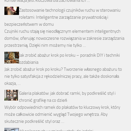
konserwacja jest kluczowa dla zachowania ich …
Zastosowanie technologii czujników ruchu w sterowaniu
roletami: Inteligentne zarządzanie prywatnością i
bezpieczeństwem w domu
Czujniki ruchu stają się nieodłącznym elementem inteligentnych
domów, oferując nowoczesne rozwiązania w zakresie zarządzania
przestrzenią. Dzięki nim możemy nie tylko …
Jak zrobić abażur krok po kroku – poradnik DIY i techniki
ozdabiania
Jak zrobić abażur krok po kroku? Tworzenie własnego abażuru to
nie tylko satysfakcja z rękodzielniczej pracy, ale także doskonała
okazja, …
Galeria plakatów: jak dobrać ramki, by podkreślić styl i
chronić grafikę na co dzień
Wybór odpowiednich ramek do plakatów to kluczowy krok, który
może całkowicie odmienić wygląd Twojego wnętrza. Aby
skutecznie podkreślić styl oraz …