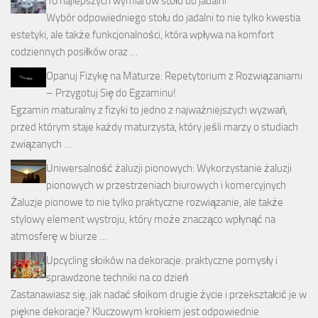
10 najlepszych wymiarów stołu do jadalni
Wybór odpowiedniego stołu do jadalni to nie tylko kwestia
estetyki, ale także funkcjonalności, która wpływa na komfort
codziennych posiłków oraz …
Opanuj Fizykę na Maturze: Repetytorium z Rozwiązaniami
– Przygotuj Się do Egzaminu!
Egzamin maturalny z fizyki to jedno z najważniejszych wyzwań,
przed którym staje każdy maturzysta, który jeśli marzy o studiach
związanych …
Uniwersalność żaluzji pionowych: Wykorzystanie żaluzji
pionowych w przestrzeniach biurowych i komercyjnych
Żaluzje pionowe to nie tylko praktyczne rozwiązanie, ale także
stylowy element wystroju, który może znacząco wpłynąć na
atmosferę w biurze …
Upcycling słoików na dekoracje: praktyczne pomysły i
sprawdzone techniki na co dzień
Zastanawiasz się, jak nadać słoikom drugie życie i przekształcić je w
piękne dekoracje? Kluczowym krokiem jest odpowiednie