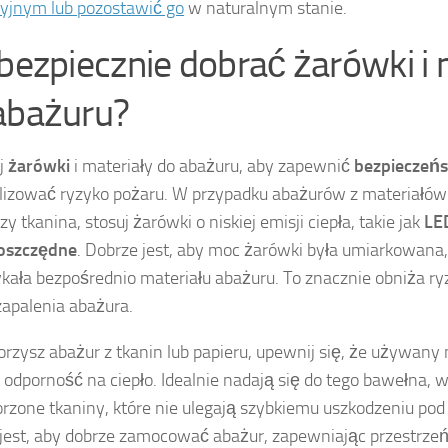
yjnym lub pozostawić go
w naturalnym stanie.
 bezpiecznie dobrać żarówki i 
abażuru?
j
żarówki
i materiały do abażuru, aby zapewnić
bezpieczeń
izować ryzyko pożaru. W przypadku abażurów z materiałów 
zy tkanina, stosuj żarówki o niskiej emisji ciepła, takie jak
LE
oszczędne
. Dobrze jest, aby moc żarówki była umiarkowana
ykała bezpośrednio materiału abażuru. To znacznie obniża ry
apalenia abażura.
worzysz abażur z tkanin lub papieru, upewnij się, że używany
odporność na ciepło. Idealnie nadają się do tego bawełna, we
rzone tkaniny, które nie ulegają szybkiemu uszkodzeniu po
est, aby dobrze zamocować abażur, zapewniając przestrze