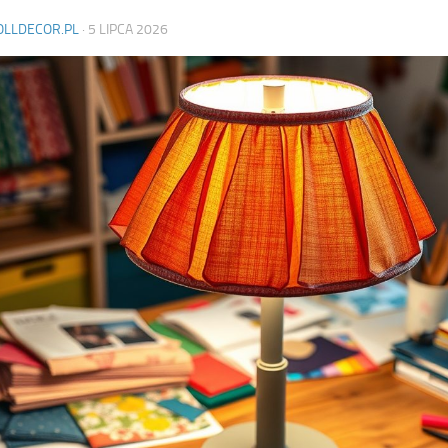
OLLDECOR.PL
·
5 LIPCA 2026