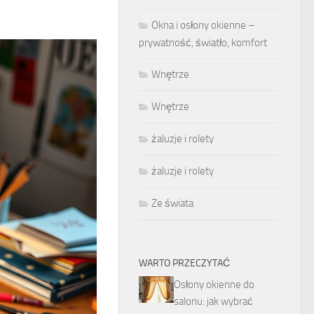
Okna i osłony okienne –
prywatność, światło, komfort
Wnętrze
Wnętrze
żaluzje i rolety
żaluzje i rolety
Ze świata
WARTO PRZECZYTAĆ
Osłony okienne do
salonu: jak wybrać