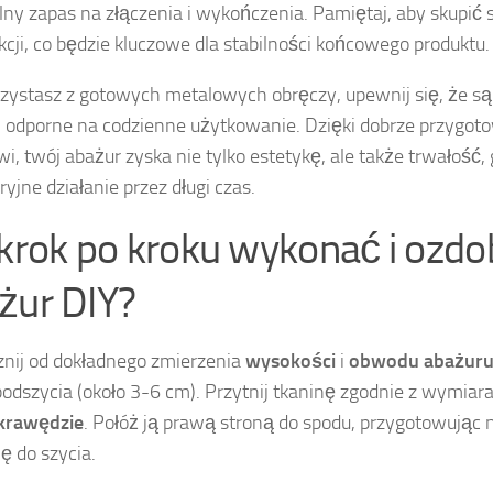
ny zapas na złączenia i wykończenia. Pamiętaj, aby skupić s
kcji, co będzie kluczowe dla stabilności końcowego produktu.
orzystasz z gotowych metalowych obręczy, upewnij się, że s
 i odporne na codzienne użytkowanie. Dzięki dobrze przyg
wi, twój abażur zyska nie tylko estetykę, ale także trwałość
yjne działanie przez długi czas.
 krok po kroku wykonać i ozdo
żur DIY?
nij od dokładnego zmierzenia
wysokości
i
obwodu abażur
podszycia (około 3-6 cm). Przytnij tkaninę zgodnie z wymiara
krawędzie
. Połóż ją prawą stroną do spodu, przygotowując ni
 do szycia.