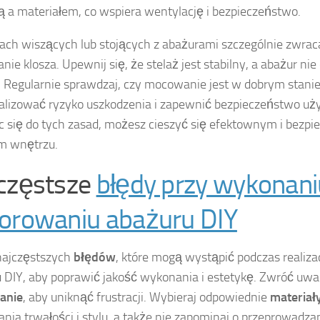
 a materiałem, co wspiera wentylację i bezpieczeństwo.
ch wiszących lub stojących z abażurami szczególnie zwrac
ie klosza. Upewnij się, że stelaż jest stabilny, a abażur nie
. Regularnie sprawdzaj, czy mocowanie jest w dobrym stani
lizować ryzyko uszkodzenia i zapewnić bezpieczeństwo uż
c się do tych zasad, możesz cieszyć się efektownym i bez
m wnętrzu.
częstsze
błędy przy wykonaniu
orowaniu abażuru DIY
najczęstszych
błędów
, które mogą wystąpić podczas realizac
 DIY, aby poprawić jakość wykonania i estetykę. Zwróć uw
anie
, aby uniknąć frustracji. Wybieraj odpowiednie
materiał
ia trwałości i stylu, a także nie zapominaj o przeprowadza