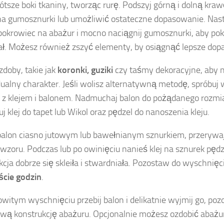
rótsze boki tkaniny, tworząc rurę. Podszyj górną i dolną kra
na gumosznurki lub umożliwić ostateczne dopasowanie. Nas
pokrowiec na abażur i mocno naciągnij gumosznurki, aby pok
ał. Możesz również zszyć elementy, by osiągnąć lepsze dop
zdoby, takie jak
koronki, guziki
czy taśmy dekoracyjne, aby 
ualny charakter. Jeśli wolisz alternatywną metodę, spróbuj
 z klejem i balonem. Nadmuchaj balon do pożądanego rozmia
j klej do tapet lub Wikol oraz pędzel do nanoszenia kleju.
balon ciasno jutowym lub bawełnianym sznurkiem, przerywa
wzoru. Podczas lub po owinięciu nanieś klej na sznurek pędz
kcja dobrze się skleiła i stwardniała. Pozostaw do wyschnięc
ście godzin
.
owitym wyschnięciu przebij balon i delikatnie wyjmij go, poz
wą konstrukcję abażuru. Opcjonalnie możesz ozdobić abażu