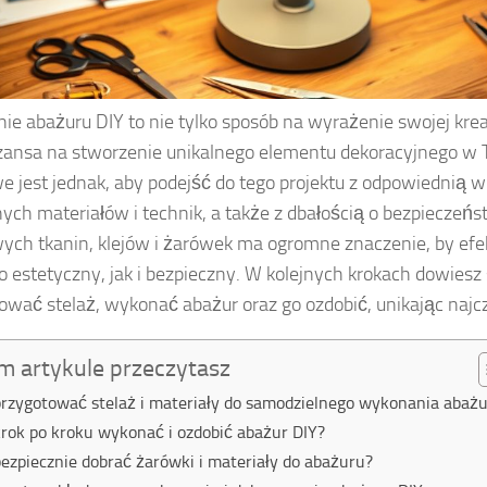
ie abażuru DIY to nie tylko sposób na wyrażenie swojej kre
zansa na stworzenie unikalnego elementu dekoracyjnego w
e jest jednak, aby podejść do tego projektu z odpowiednią 
ych materiałów i technik, a także z dbałością o bezpieczeń
ych tkanin, klejów i żarówek ma ogromne znaczenie, by efe
 estetyczny, jak i bezpieczny. W kolejnych krokach dowiesz s
ować stelaż, wykonać abażur oraz go ozdobić, unikając naj
m artykule przeczytasz
przygotować stelaż i materiały do samodzielnego wykonania abaż
krok po kroku wykonać i ozdobić abażur DIY?
bezpiecznie dobrać żarówki i materiały do abażuru?