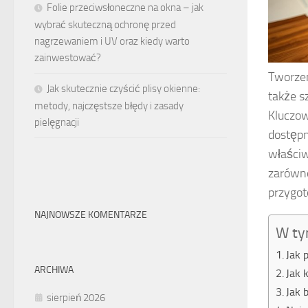
Folie przeciwsłoneczne na okna – jak
wybrać skuteczną ochronę przed
nagrzewaniem i UV oraz kiedy warto
zainwestować?
Tworzen
Jak skutecznie czyścić plisy okienne:
także s
metody, najczęstsze błędy i zasady
Kluczow
pielęgnacji
dostępn
właściw
zarówno
przygot
NAJNOWSZE KOMENTARZE
W ty
Jak 
ARCHIWA
Jak 
Jak 
sierpień 2026