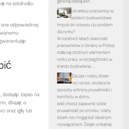
główną zaletą jest …
ię na solidności
Ukraińscy pracownicy w
polskim budownictwie:
ą one odpowiedniej
Impuls do rozwoju czy problem
dla rynku?
otowanemu
W ostatnich latach obecność
, gwarantując
pracowników z Ukrainy w Polsce
stała się istotnym elementem
rynku pracy, w szczególności w
bić
branży budowlanej. …
Żaluzje i rolety dzień-
noc na noc: skuteczne
sposoby ochrony prywatności i
u
, dodając zapas na
komfortu w domu
mi, dbając o
Jeśli chcesz zapewnić sobie
ci oraz igły lub
prywatność po zmroku, rolety
dzień-noc mogą być idealnym
rozwiązaniem. Dzięki unikalnej