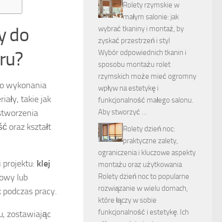
Rolety rzymskie w
małym salonie: jak
y do
wybrać tkaniny i montaż, by
zyskać przestrzeń i styl
ru?
Wybór odpowiednich tkanin i
sposobu montażu rolet
rzymskich może mieć ogromny
o wykonania
wpływ na estetykę i
ały, takie jak
funkcjonalność małego salonu.
stworzenia
Aby stworzyć …
ć oraz kształt
Rolety dzień noc:
praktyczne zalety,
ograniczenia i kluczowe aspekty
i projektu:
klej
montażu oraz użytkowania
towy lub
Rolety dzień noc to popularne
rozwiązanie w wielu domach,
 podczas pracy.
które łączy w sobie
funkcjonalność i estetykę. Ich
, zostawiając