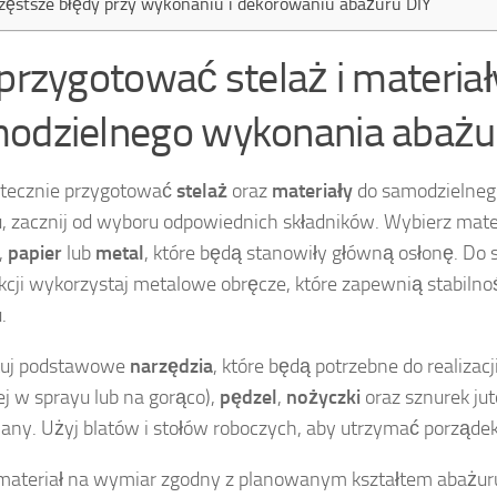
zęstsze błędy przy wykonaniu i dekorowaniu abażuru DIY
 przygotować stelaż i materiał
odzielnego wykonania abażu
utecznie przygotować
stelaż
oraz
materiały
do samodzielneg
, zacznij od wyboru odpowiednich składników. Wybierz materi
,
papier
lub
metal
, które będą stanowiły główną osłonę. Do 
kcji wykorzystaj metalowe obręcze, które zapewnią stabilnoś
.
tuj podstawowe
narzędzia
, które będą potrzebne do realizacj
iej w sprayu lub na gorąco),
pędzel
,
nożyczki
oraz sznurek ju
any. Użyj blatów i stołów roboczych, aby utrzymać porządek
materiał na wymiar zgodny z planowanym kształtem abażuru