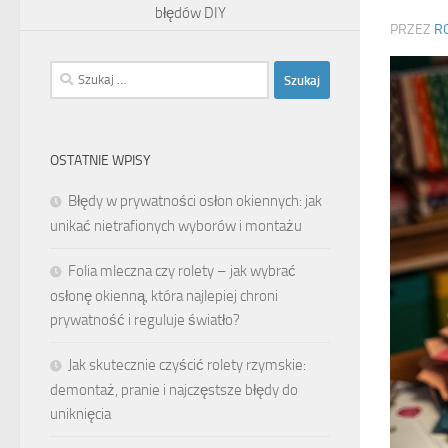
błędów DIY
PRZEZ
R
Szukaj:
OSTATNIE WPISY
Błędy w prywatności osłon okiennych: jak
unikać nietrafionych wyborów i montażu
Folia mleczna czy rolety – jak wybrać
osłonę okienną, która najlepiej chroni
prywatność i reguluje światło?
Jak skutecznie czyścić rolety rzymskie:
demontaż, pranie i najczęstsze błędy do
uniknięcia