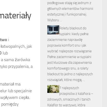
podłogowe stają się jednym z
głównych elementów harmonii
materiały
estetycznej i funkcjonalnej.
Wyboru …
Rolety blackout do
sypialni: kiedy pełne
stwo
i
zaciemnienie naprawdę
poprawia komfort snu i jak
łatwopalnych, jak
wybrać najlepsze rozwiązanie
D
lub
Pełne zaciemnienie w sypialni
, a sama żarówka
jest kluczowe dla zapewnienia
zyko przypalenia, a
komfortowego snu, a rolety
blackout to jedno z najlepszych
rozwiązań, które mogą …
 materiał ma
7 najlepszych
lur lub specjalnie
przepisów z kalafiora –
d wpływem ciepła.
zdrowych, smacznych i tanich
ń pomiędzy
Kalafior to warzywo, które