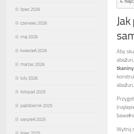
Najc
lipiec 2026
Jak
czerwiec 2026
sam
maj 2026
kwiecień 2026
Aby sk
abażuru
marzec 2026
tkaniny
konstru
luty 2026
abażuru
listopad 2025
Przygo
październik 2025
(najlep
bawełni
sierpień 2025
Wytnij 
lipiec 2025