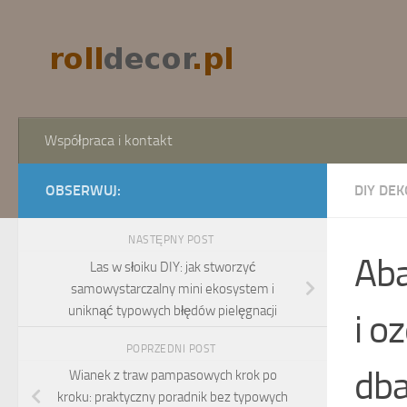
Skip to content
Współpraca i kontakt
OBSERWUJ:
DIY DEK
NASTĘPNY POST
Aba
Las w słoiku DIY: jak stworzyć
samowystarczalny mini ekosystem i
uniknąć typowych błędów pielęgnacji
i o
POPRZEDNI POST
dba
Wianek z traw pampasowych krok po
kroku: praktyczny poradnik bez typowych