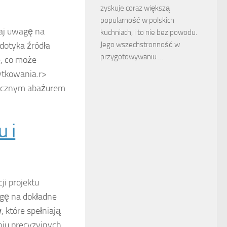
zyskuje coraz większą
popularność w polskich
aj uwagę na
kuchniach, i to nie bez powodu.
 dotyka źródła
Jego wszechstronność w
przygotowywaniu …
e, co może
ytkowania.
r>
piecznym abażurem
 i
ji projektu
agę na dokładne
y
, które spełniają
niu precyzyjnych