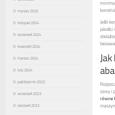
minimal
konstru
marzec 2025
Jeśli k
listopad 2024
jakości
wrzesień 2024
stelażo
bezawar
kwiecień 2024
Jak
marzec 2024
aba
luty 2024
październik 2023
Rozpocz
szwy i 
wrzesień 2023
równe 
maszynę
sierpień 2023