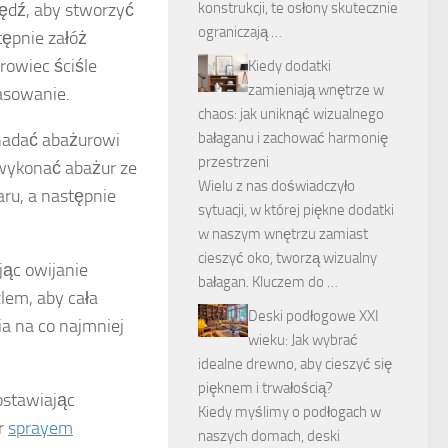
wędź, aby stworzyć
konstrukcji, te osłony skutecznie
ograniczają …
tępnie załóż
rowiec ściśle
Kiedy dodatki
zamieniają wnętrze w
asowanie.
chaos: jak uniknąć wizualnego
nadać abażurowi
bałaganu i zachować harmonię
przestrzeni
 wykonać abażur ze
Wielu z nas doświadczyło
ru, a następnie
sytuacji, w której piękne dodatki
w naszym wnętrzu zamiast
cieszyć oko, tworzą wizualny
jąc owijanie
bałagan. Kluczem do …
lem, aby cała
Deski podłogowe XXI
ia na co najmniej
wieku: Jak wybrać
idealne drewno, aby cieszyć się
pięknem i trwałością?
ostawiając
Kiedy myślimy o podłogach w
r
sprayem
naszych domach, deski