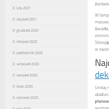
żarówką
luty 2021
W lampa
styczeń 2021
mocowan
światła
grudzień 2020
zminima
listopad 2020
Stosują
w swoi
październik 2020
Naj
wrzesień 2020
dek
sierpień 2020
lipiec 2020
Unikaj 
abażuru
czerwiec 2020
planow
wymagan
maj 2020