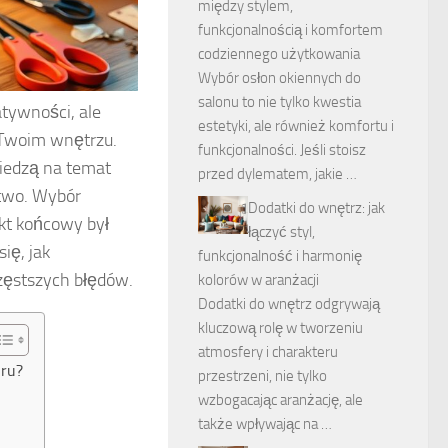
między stylem,
funkcjonalnością i komfortem
codziennego użytkowania
Wybór osłon okiennych do
salonu to nie tylko kwestia
atywności, ale
estetyki, ale również komfortu i
 Twoim wnętrzu.
funkcjonalności. Jeśli stoisz
wiedzą na temat
przed dylematem, jakie …
stwo. Wybór
Dodatki do wnętrz: jak
kt końcowy był
łączyć styl,
ię, jak
funkcjonalność i harmonię
częstszych błędów.
kolorów w aranżacji
Dodatki do wnętrz odgrywają
kluczową rolę w tworzeniu
atmosfery i charakteru
uru?
przestrzeni, nie tylko
wzbogacając aranżację, ale
także wpływając na …