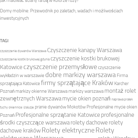
Jak malować ściany farbą w kolorze rdzy?
Domy mobilne: Przewodnik po zaletach, wadach i możliwościach
inwestycyjnych
TAGI
Czyszczenie kanapy Warszawa
czyszczenie dywanów Warszawa
czyszczenie kostki brukowej
czyszczenie kostki brukowej gdynia
czyszczenie przemysłowe
Katowice
czyszczenie
dobre markizy warszawa
wykładzin w warszawie
Firma
firmy sprzątające Kraków
sprzątająca Katowice
Karcher
montaż rolet
Poznań
markizy okienne Warszawa
markizy warszawa
zewnętrznych Warszawa
mycie okien poznań
naprawa pralek
pranie dywanów Mokotów
Profesjonalne mycie okien
tychy
okiennice i żaluzje
Profesjonalne sprzątanie Katowice
profesjonalne
Poznań
środki czyszczące warszawa
rolety dachowe
rolety
Rolety elektryczne
Rolety
dachowe kraków