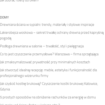
Jak dobrać rolety do okien?
DOMY
Drewniana ściana w sypialni: trendy, materiały i stylowe inspiracje
Lakierobejca woskowa – sekret trwałej ochrany drewna przed kapryśną
pogodą
Podłoga drewniana w salonie – trwałość, styl i pielęgnacja
Co to jest czyszczenie przemysłowe? Warszawa – firma sprzątająca
Jak zmaksymalizować prywatność przy minimalnych kosztach
Jak stworzyć idealną recepcję: meble, estetyka i funkcjonalność dla
profesjonalnego wizerunku firmy
Jak czyścić kostkę brukową? Czyszczenie kostki brukowej Katowice,
Gdynia
5 prostych sposobów na obniżenie rachunków za energię w domu