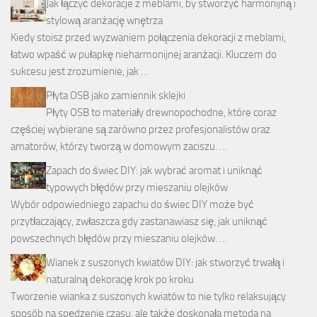
Jak łączyć dekoracje z meblami, by stworzyć harmonijną i
stylową aranżację wnętrza
Kiedy stoisz przed wyzwaniem połączenia dekoracji z meblami,
łatwo wpaść w pułapkę nieharmonijnej aranżacji. Kluczem do
sukcesu jest zrozumienie, jak …
Płyta OSB jako zamiennik sklejki
Płyty OSB to materiały drewnopochodne, które coraz
częściej wybierane są zarówno przez profesjonalistów oraz
amatorów, którzy tworzą w domowym zaciszu. …
Zapach do świec DIY: jak wybrać aromat i uniknąć
typowych błędów przy mieszaniu olejków
Wybór odpowiedniego zapachu do świec DIY może być
przytłaczający, zwłaszcza gdy zastanawiasz się, jak uniknąć
powszechnych błędów przy mieszaniu olejków. …
Wianek z suszonych kwiatów DIY: jak stworzyć trwałą i
naturalną dekorację krok po kroku
Tworzenie wianka z suszonych kwiatów to nie tylko relaksujący
sposób na spędzenie czasu, ale także doskonała metoda na