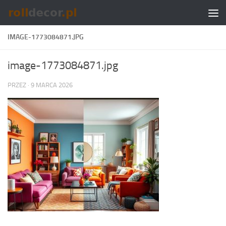
Skip to content
IMAGE-1773084871.JPG
image-1773084871.jpg
PRZEZ
·
9 MARCA 2026