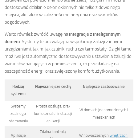
ustawień czy powiadomienia o stanie żaluzji. Dzięki nim można
dostosować działanie osłon okiennych nie tylko z dowolnego
miejsca, ale także w zależności od pory dnia oraz warunków
pogodowych.
Warto również zwrócić uwagę na
integracje z inteligentnym
domem
. Systemy te pozwalają na współpracę żaluzji z innymi
urządzeniami, takimi jak czujniki ruchu czy termostaty. Dzięki temu
możliwe jest automatyczne dostosowywanie ustawienia żaluzji do
warunków panujących w pomieszczeniu, co przekłada się na
oszczędność energii oraz zwiększony komfort użytkowania.
Rodzaj
Najważniejsze cechy
Najlepsze zastosowanie
systemu
Systemy
Prosta obsługa, brak
W domach jednorodzinnych i
zdalnego
konieczności instalacji
mieszkaniach
sterowania
aplikacji
Zdalna kontrola,
Aplikacje
W nowoczesnych
wnętrzach
,