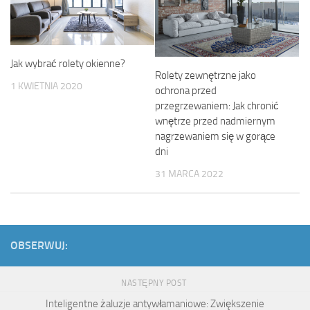
Jak wybrać rolety okienne?
Rolety zewnętrzne jako
1 KWIETNIA 2020
ochrona przed
przegrzewaniem: Jak chronić
wnętrze przed nadmiernym
nagrzewaniem się w gorące
dni
31 MARCA 2022
OBSERWUJ:
NASTĘPNY POST
Inteligentne żaluzje antywłamaniowe: Zwiększenie