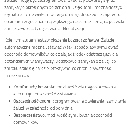
żaluzje mogą być zaprogramowane tak, aby otwierały się lub
zamykały o określonych porach dnia. Dzięki temu można cieszyć
się naturalnym światłem w ciągu dnia, a jednocześnie zapewnić
sobie cień w godzinach największego nasłonecznienia, co pozwala
zmniejszyć koszty ogrzewania i klimatyzacji.
Kolejnym atutem jest zwiększenie
bezpieczeństwa
. Żaluzje
automatyczne można ustawiać w taki sposób, aby symulować
obecność domowników, co działa jak środek odstraszający dla
potencjalnych włamywaczy. Dodatkowo, zamykanie żaluzji po
zmroku staje się bardziej efektywne, co chroni prywatność
mieszkańców.
Komfort użytkowania:
możliwość zdalnego sterowania
eliminując konieczność wstawania.
Oszczędność energii:
programowanie otwierania i zamykania
żaluzji w zależności od pory dnia.
Bezpieczeństwo:
możliwość symulowania obecności
domowników.