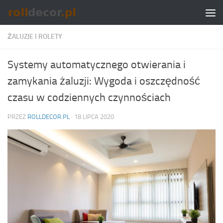
Skip to content
ŻALUZJE I ROLETY
Systemy automatycznego otwierania i
zamykania żaluzji: Wygoda i oszczędność
czasu w codziennych czynnościach
PRZEZ
ROLLDECOR.PL
·
18 LIPCA 2020