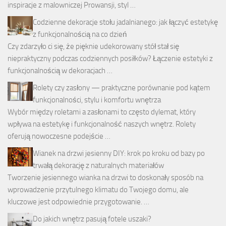
inspiracje z malowniczej Prowansji, styl …
Codzienne dekoracje stołu jadalnianego: jak łączyć estetykę
z funkcjonalnością na co dzień
Czy zdarzyło ci się, że pięknie udekorowany stół stał się
niepraktyczny podczas codziennych posiłków? Łączenie estetyki z
funkcjonalnością w dekoracjach …
Rolety czy zasłony — praktyczne porównanie pod kątem
funkcjonalności, stylu i komfortu wnętrza
Wybór między roletami a zasłonami to często dylemat, który
wpływa na estetykę i funkcjonalność naszych wnętrz. Rolety
oferują nowoczesne podejście …
Wianek na drzwi jesienny DIY: krok po kroku od bazy po
trwałą dekorację z naturalnych materiałów
Tworzenie jesiennego wianka na drzwi to doskonały sposób na
wprowadzenie przytulnego klimatu do Twojego domu, ale
kluczowe jest odpowiednie przygotowanie. …
Do jakich wnętrz pasują fotele uszaki?