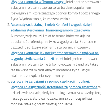
Wygoda i kontrola w Twoim zasięgu
Inteligentne sterowanie
żaluzjami i roletami staje się coraz bardziej popularnym
rozwiązaniem, które znacząco podnosi komfort codziennego
życia. Wyobraź sobie, że możesz zdalnie...
Automatyzacja żaluzji i rolet: Komfort i wygoda dzięki
zdalnemu sterowaniu i harmonogramom czasowym
Automatyzacja żaluzji i rolet to temat, który zyskuje na
popularności, oferując nie tylko wygodę, ale także znaczne
oszczędności. Dzięki zdalnemu sterowaniu możemy...
Wygoda i kontrola: Jak inteligentne sterowanie wpływa na
wygodę użytkowania żaluzji i rolet
Inteligentne sterowanie
żaluzjami i roletami to nie tylko nowoczesny trend, ale także
realne wsparcie w codziennym komforcie życia. Dzięki
zdalnemu zarządzaniu, użytkownicy...
Sterowanie żaluzjami za pomocą aplikacji mobilnej:
Wygoda i elastyczność sterowania za pomocą smartfona
W
dzisiejszych czasach, kiedy technologia wkracza w każdą sferę
naszego życia, sterowanie żaluzjami za pomocą aplikacji
mobilnej staje się coraz bardziej popularne....