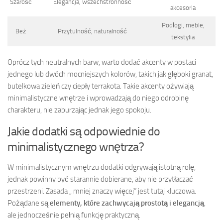
Szarość
Elegancja, wszechstronność
akcesoria
Podłogi, meble,
Beż
Przytulność, naturalność
tekstylia
Oprócz tych neutralnych barw, warto dodać akcenty w postaci
jednego lub dwóch mocniejszych kolorów, takich jak głęboki granat,
butelkowa zieleń czy ciepły terrakota. Takie akcenty ożywiają
minimalistyczne wnętrze i wprowadzają do niego odrobinę
charakteru, nie zaburzając jednak jego spokoju.
Jakie dodatki są odpowiednie do
minimalistycznego wnętrza?
W minimalistycznym wnętrzu dodatki odgrywają istotną rolę,
jednak powinny być starannie dobierane, aby nie przytłaczać
przestrzeni. Zasada „ mniej znaczy więcej” jest tutaj kluczowa.
Pożądane są
elementy, które zachwycają prostotą i elegancją
,
ale jednocześnie pełnią funkcję praktyczną.