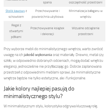
spania
oszczędność przestrzeni
Stolik kawowy
z
Przechowywanie i
Minimalizacja bałaganu w
schowkiem
powierzchnia użytkowa
wnętrzu
Regal z
Przechowywanie książek
Wizualne odciążenie
otwartymi
i dekoracji
przestrzeni
półkami
Przy wyborze mebli do minimalistycznego wnętrza, warto zwrócić
uwagę na ich
jakość wykonania
oraz materiały. Drewno, metal czy
szkło, w odpowiednio dobranych odcieniach, mogą dodać wnętrzu
elegancji, jednocześnie nie przytłaczając go. Dobrze zaplanowana
przestrzeń z odpowiednimi meblami sprawi, że minimalistyczne
wnętrze będzie nie tylko estetyczne, ale i funkcjonalne.
Jakie kolory najlepiej pasują do
minimalistycznego stylu?
W minimalistycznym stylu, kolorystyka odgrywa kluczową rolę,