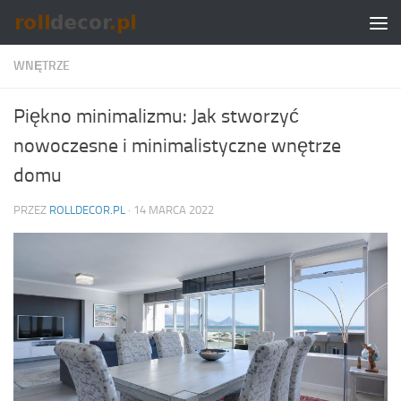
Skip to content
WNĘTRZE
Piękno minimalizmu: Jak stworzyć
nowoczesne i minimalistyczne wnętrze
domu
PRZEZ
ROLLDECOR.PL
·
14 MARCA 2022