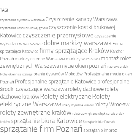
TAGI
Czyszczenie kanapy Warszawa
czyszczenie dywanów Warszawa
czyszczenie kostki brukowej
czyszczenie kostki brukowej gdynia
czyszczenie przemysłowe
Katowice
czyszczenie
dobre markizy warszawa
wykładzin w warszawie
Firma
firmy sprzątające Kraków
sprzątająca Katowice
Karcher
montaż rolet
Poznań
markizy okienne Warszawa
markizy warszawa
zewnętrznych Warszawa
mycie okien poznań
naprawa pralek
pranie dywanów Mokotów
Profesjonalne mycie okien
tychy
okiennice i żaluzje
Profesjonalne sprzątanie Katowice
profesjonalne
Poznań
środki czyszczące warszawa
rolety dachowe
rolety
Rolety elektryczne
Rolety
dachowe kraków
elektryczne Warszawa
rolety Wrocław
rolety rzymskie kraków
rolety zewnętrzne kraków
rolety zewnętrzne śląsk
serwis pralek
sprzątanie biura Katowice
kraków
Sprzątanie biur Poznań
sprzątanie firm Poznań
sprzątanie imprez