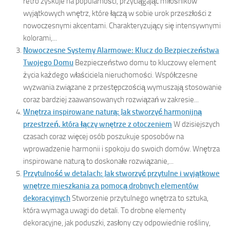
retro zyskuje na popularności, przyciągając miłośników
wyjątkowych wnętrz, które łączą w sobie urok przeszłości z
nowoczesnymi akcentami. Charakteryzujący się intensywnymi
kolorami,...
Nowoczesne Systemy Alarmowe: Klucz do Bezpieczeństwa
Twojego Domu
Bezpieczeństwo domu to kluczowy element
życia każdego właściciela nieruchomości. Współczesne
wyzwania związane z przestępczością wymuszają stosowanie
coraz bardziej zaawansowanych rozwiązań w zakresie...
Wnętrza inspirowane naturą: Jak stworzyć harmonijną
przestrzeń, która łączy wnętrze z otoczeniem
W dzisiejszych
czasach coraz więcej osób poszukuje sposobów na
wprowadzenie harmonii i spokoju do swoich domów. Wnętrza
inspirowane naturą to doskonałe rozwiązanie,...
Przytulność w detalach: Jak stworzyć przytulne i wyjątkowe
wnętrze mieszkania za pomocą drobnych elementów
dekoracyjnych
Stworzenie przytulnego wnętrza to sztuka,
która wymaga uwagi do detali. To drobne elementy
dekoracyjne, jak poduszki, zasłony czy odpowiednie rośliny,