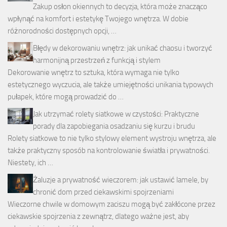
Zakup osłon okiennych to decyzja, która może znacząco
wpłynąć na komfort i estetykę Twojego wnętrza. W dobie
różnorodności dostępnych opcji, …
Błędy w dekorowaniu wnętrz: jak unikać chaosu i tworzyć
harmonijną przestrzeń z funkcją i stylem
Dekorowanie wnętrz to sztuka, która wymaga nie tylko
estetycznego wyczucia, ale także umiejętności unikania typowych
pułapek, które mogą prowadzić do …
Jak utrzymać rolety siatkowe w czystości: Praktyczne
porady dla zapobiegania osadzaniu się kurzu i brudu
Rolety siatkowe to nie tylko stylowy element wystroju wnętrza, ale
także praktyczny sposób na kontrolowanie światła i prywatności.
Niestety, ich …
Żaluzje a prywatność wieczorem: jak ustawić lamele, by
chronić dom przed ciekawskimi spojrzeniami
Wieczorne chwile w domowym zaciszu mogą być zakłócone przez
ciekawskie spojrzenia z zewnątrz, dlatego ważne jest, aby