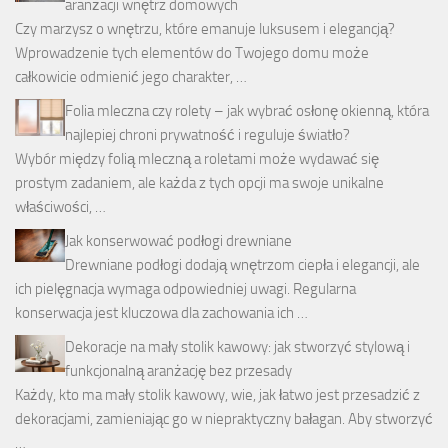
aranżacji wnętrz domowych
Czy marzysz o wnętrzu, które emanuje luksusem i elegancją?
Wprowadzenie tych elementów do Twojego domu może
całkowicie odmienić jego charakter, …
Folia mleczna czy rolety – jak wybrać osłonę okienną, która
najlepiej chroni prywatność i reguluje światło?
Wybór między folią mleczną a roletami może wydawać się
prostym zadaniem, ale każda z tych opcji ma swoje unikalne
właściwości, …
Jak konserwować podłogi drewniane
Drewniane podłogi dodają wnętrzom ciepła i elegancji, ale
ich pielęgnacja wymaga odpowiedniej uwagi. Regularna
konserwacja jest kluczowa dla zachowania ich …
Dekoracje na mały stolik kawowy: jak stworzyć stylową i
funkcjonalną aranżację bez przesady
Każdy, kto ma mały stolik kawowy, wie, jak łatwo jest przesadzić z
dekoracjami, zamieniając go w niepraktyczny bałagan. Aby stworzyć
…