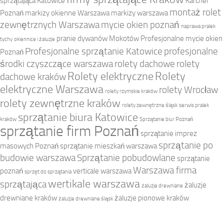
sprzątająca Katowice
Karcher
montaż rolet
Poznań
markizy okienne Warszawa
markizy warszawa
zewnętrznych Warszawa
mycie okien poznań
naprawa pralek
pranie dywanów Mokotów
Profesjonalne mycie okien
tychy
okiennice i żaluzje
Profesjonalne sprzątanie Katowice
profesjonalne
Poznań
środki czyszczące warszawa
rolety dachowe
rolety
Rolety elektryczne
Rolety
dachowe kraków
elektryczne Warszawa
rolety Wrocław
rolety rzymskie kraków
rolety zewnętrzne kraków
rolety zewnętrzne śląsk
serwis pralek
sprzątanie biura Katowice
kraków
Sprzątanie biur Poznań
sprzątanie firm Poznań
sprzątanie imprez
sprzątanie po
masowych Poznań
sprzątanie mieszkań warszawa
budowie warszawa
Sprzątanie pobudowlane
sprzątanie
Warszawa firma
poznań
verticale warszawa
sprzęt do sprzątania
wertikale warszawa
sprzątająca
żaluzje
żaluzje drewniane
drewniane kraków
żaluzje pionowe kraków
żaluzje drewniane śląsk