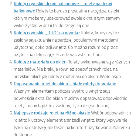
Rolety rzymskie drzwi balkonowe – rolety na drzwi
balkonowe
Rolety to bardzo przydatne narzędzia, dzięki
którym możemy udekorować swoje okna, a tym samym
wykorzystać w pełni to, do czego są one...
Rolety rzymskie „DUO” na wymiar
Rolety, firany czy też
zasłony są aktualnie najbardziej popularnymi metodami
użytecznej dekoracji wnętrz. Co można rozumieć przez
użyteczną dekorację? Przede wszystkim chodzi...
Rolety z materiału do okien
Rolety wykonywane są z różnych
materiałów. Nie brakuje również specyficznych rolet, na
przykład takich jak rolety z materiału do okien. Wiele osób...
Dopasowanie rolet do okien – białe rolety drewniane
Ważnym elementem podczas wystroju wnętrz są z
pewnością okna. Do okien musimy dopasować odpowiednie
rolety, firany bądź też zasłony, Tylko dzięki idealnej...
Najlepsze rodzaje rolet na różne okazje
Wybór odpowiednich
rolet to kluczowy element aranżacji wnętrz, który wpływa nie
tylko na estetykę, ale także na komfort użytkowania. Na rynku
dostępne...