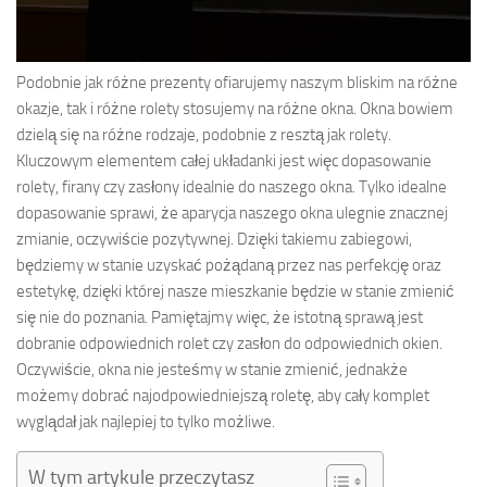
Podobnie jak różne prezenty ofiarujemy naszym bliskim na różne
okazje, tak i różne rolety stosujemy na różne okna. Okna bowiem
dzielą się na różne rodzaje, podobnie z resztą jak rolety.
Kluczowym elementem całej układanki jest więc dopasowanie
rolety, firany czy zasłony idealnie do naszego okna. Tylko idealne
dopasowanie sprawi, że aparycja naszego okna ulegnie znacznej
zmianie, oczywiście pozytywnej. Dzięki takiemu zabiegowi,
będziemy w stanie uzyskać pożądaną przez nas perfekcję oraz
estetykę, dzięki której nasze mieszkanie będzie w stanie zmienić
się nie do poznania. Pamiętajmy więc, że istotną sprawą jest
dobranie odpowiednich rolet czy zasłon do odpowiednich okien.
Oczywiście, okna nie jesteśmy w stanie zmienić, jednakże
możemy dobrać najodpowiedniejszą roletę, aby cały komplet
wyglądał jak najlepiej to tylko możliwe.
W tym artykule przeczytasz