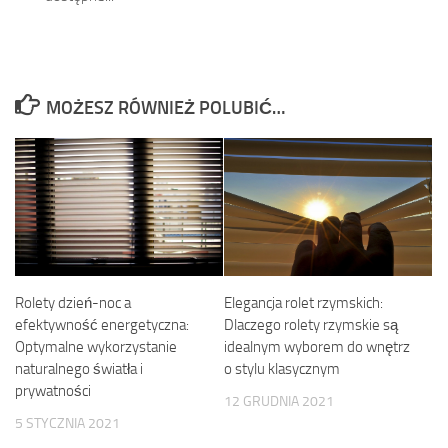
MOŻESZ RÓWNIEŻ POLUBIĆ…
Elegancja rolet rzymskich:
Rolety dzień-noc a
Dlaczego rolety rzymskie są
efektywność energetyczna:
idealnym wyborem do wnętrz
Optymalne wykorzystanie
o stylu klasycznym
naturalnego światła i
prywatności
12 GRUDNIA 2021
5 STYCZNIA 2021