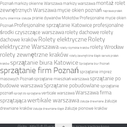
montaż rolet
Poznań
markizy okienne Warszawa
markizy warszawa
zewnętrznych Warszawa
mycie okien poznań
naprawa pralek
pranie dywanów Mokotów
Profesjonalne mycie okien
tychy
okiennice i żaluzje
Profesjonalne sprzątanie Katowice
profesjonalne
Poznań
środki czyszczące warszawa
rolety dachowe
rolety
Rolety elektryczne
Rolety
dachowe kraków
elektryczne Warszawa
rolety Wrocław
rolety rzymskie kraków
rolety zewnętrzne kraków
rolety zewnętrzne śląsk
serwis pralek
sprzątanie biura Katowice
kraków
Sprzątanie biur Poznań
sprzątanie firm Poznań
sprzątanie imprez
sprzątanie po
masowych Poznań
sprzątanie mieszkań warszawa
budowie warszawa
Sprzątanie pobudowlane
sprzątanie
Warszawa firma
poznań
verticale warszawa
sprzęt do sprzątania
wertikale warszawa
sprzątająca
żaluzje
żaluzje drewniane
drewniane kraków
żaluzje pionowe kraków
żaluzje drewniane śląsk
{{site_title}} © {{year}}. Wszelkie prawa zastrzeżone