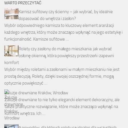
WARTO PRZECZYTAĆ
Karnisz sufitowy czy ścienny – jak wybrać, by idealnie
dopasować do wnętrza i zasłon?
Wybór odpowiedniego karnisza to kluczowy element aranżacji
każdego wnętrza, który może znacząco wpłynąć na jego estetykę i
funkcjonalność. Karnisze sufitowe …
Rolety czy zasłony do małego mieszkania: jak wybrać
osłonę okienną, która powiększy przestrzeń i zapewni
komfort
Wybór między roletami a zasłonami w małym mieszkaniu nie jest
prostą decyzją. Rolety, dzięki swojej oszczędnej formie, mogą
optycznie powiększyć …
Żaluzje drewniane Kraków, Wrocław
Żaluzje drewniane to nie tylko elegancki element dekoracyjny, ale
także praktyczne rozwiązanie, które może znacząco wpłynąć na
komfort wnętrza. Ich …
9 powodów, dla których rolety są idealne dla wszystkich