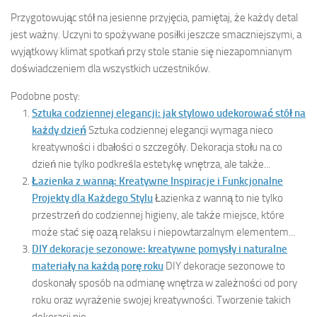
Przygotowując stół na jesienne przyjęcia, pamiętaj, że każdy detal
jest ważny. Uczyni to spożywane posiłki jeszcze smaczniejszymi, a
wyjątkowy klimat spotkań przy stole stanie się niezapomnianym
doświadczeniem dla wszystkich uczestników.
Podobne posty:
Sztuka codziennej elegancji: jak stylowo udekorować stół na
każdy dzień
Sztuka codziennej elegancji wymaga nieco
kreatywności i dbałości o szczegóły. Dekoracja stołu na co
dzień nie tylko podkreśla estetykę wnętrza, ale także...
Łazienka z wanną: Kreatywne Inspiracje i Funkcjonalne
Projekty dla Każdego Stylu
Łazienka z wanną to nie tylko
przestrzeń do codziennej higieny, ale także miejsce, które
może stać się oazą relaksu i niepowtarzalnym elementem...
DIY dekoracje sezonowe: kreatywne pomysły i naturalne
materiały na każdą porę roku
DIY dekoracje sezonowe to
doskonały sposób na odmianę wnętrza w zależności od pory
roku oraz wyrażenie swojej kreatywności. Tworzenie takich
dekoracji nie...