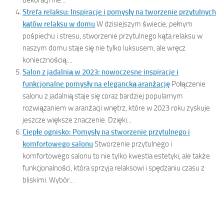
Strefa relaksu: Inspiracje i pomysły na tworzenie przytulnych
kątów relaksu w domu
W dzisiejszym świecie, pełnym
pośpiechu i stresu, stworzenie przytulnego kąta relaksu w
naszym domu staje się nie tylko luksusem, ale wręcz
koniecznością....
Salon z jadalnią w 2023: nowoczesne inspiracje i
funkcjonalne pomysły na elegancką aranżację
Połączenie
salonu z jadalnią staje się coraz bardziej popularnym
rozwiązaniem w aranżacji wnętrz, które w 2023 roku zyskuje
jeszcze większe znaczenie. Dzięki...
Ciepłe ognisko: Pomysły na stworzenie przytulnego i
komfortowego salonu
Stworzenie przytulnego i
komfortowego salonu to nie tylko kwestia estetyki, ale także
funkcjonalności, która sprzyja relaksowi i spędzaniu czasu z
bliskimi. Wybór...