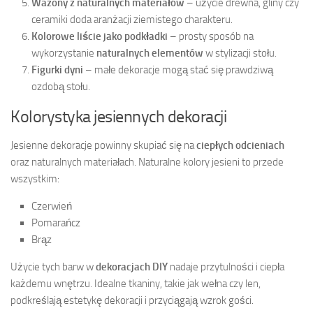
Wazony z naturalnych materiałów
– użycie drewna, gliny czy
ceramiki doda aranżacji ziemistego charakteru.
Kolorowe liście jako podkładki
– prosty sposób na
wykorzystanie
naturalnych elementów
w stylizacji stołu.
Figurki dyni
– małe dekoracje mogą stać się prawdziwą
ozdobą stołu.
Kolorystyka jesiennych dekoracji
Jesienne dekoracje powinny skupiać się na
ciepłych odcieniach
oraz naturalnych materiałach. Naturalne kolory jesieni to przede
wszystkim:
Czerwień
Pomarańcz
Brąz
Użycie tych barw w
dekoracjach DIY
nadaje przytulności i ciepła
każdemu wnętrzu. Idealne tkaniny, takie jak wełna czy len,
podkreślają estetykę dekoracji i przyciągają wzrok gości.