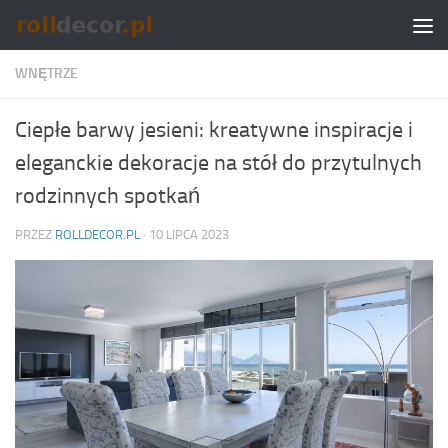
Skip to content
WNĘTRZE
Ciepłe barwy jesieni: kreatywne inspiracje i
eleganckie dekoracje na stół do przytulnych
rodzinnych spotkań
PRZEZ
ROLLDECOR.PL
·
10 LIPCA 2023