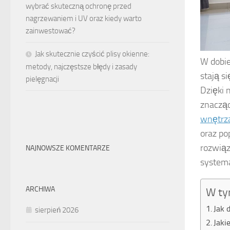
wybrać skuteczną ochronę przed
nagrzewaniem i UV oraz kiedy warto
zainwestować?
Jak skutecznie czyścić plisy okienne:
W dobie
metody, najczęstsze błędy i zasady
stają s
pielęgnacji
Dzięki 
znacząc
wnętrz
oraz po
rozwiąz
NAJNOWSZE KOMENTARZE
system
ARCHIWA
W ty
Jak 
sierpień 2026
Jaki