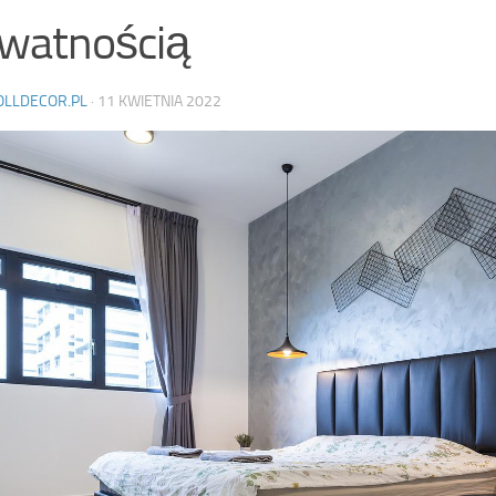
watnością
OLLDECOR.PL
·
11 KWIETNIA 2022