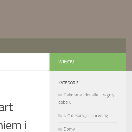
WIĘCEJ
KATEGORIE
Dekoracje i dodatki – reguły
art
doboru
DIY dekoracje i upcycling
iem i
Domy