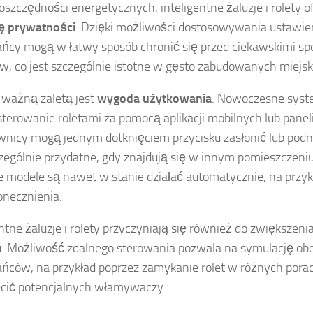
oszczędności energetycznych, inteligentne żaluzje i rolety o
ę prywatności
. Dzięki możliwości dostosowywania ustawien
ńcy mogą w łatwy sposób chronić się przed ciekawskimi sp
w, co jest szczególnie istotne w gęsto zabudowanych miejsk
 ważną zaletą jest
wygoda użytkowania
. Nowoczesne syst
sterowanie roletami za pomocą aplikacji mobilnych lub paneli
nicy mogą jednym dotknięciem przycisku zasłonić lub podni
czególnie przydatne, gdy znajdują się w innym pomieszczeni
e modele są nawet w stanie działać automatycznie, na przyk
onecznienia.
entne żaluzje i rolety przyczyniają się również do zwiększeni
 Możliwość zdalnego sterowania pozwala na symulację ob
ńców, na przykład poprzez zamykanie rolet w różnych pora
cić potencjalnych włamywaczy.