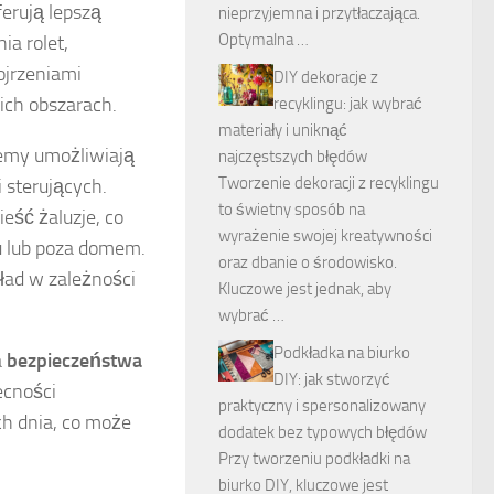
ferują lepszą
nieprzyjemna i przytłaczająca.
Optymalna …
ia rolet,
ojrzeniami
DIY dekoracje z
ich obszarach.
recyklingu: jak wybrać
materiały i uniknąć
emy umożliwiają
najczęstszych błędów
Tworzenie dekoracji z recyklingu
 sterujących.
to świetny sposób na
eść żaluzje, co
wyrażenie swojej kreatywności
u lub poza domem.
oraz dbanie o środowisko.
ład w zależności
Kluczowe jest jednak, aby
wybrać …
Podkładka na biurko
a
bezpieczeństwa
DIY: jak stworzyć
ecności
praktyczny i spersonalizowany
ch dnia, co może
dodatek bez typowych błędów
Przy tworzeniu podkładki na
biurko DIY, kluczowe jest