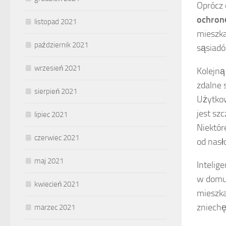
Oprócz 
ochron
listopad 2021
mieszka
październik 2021
sąsiadó
wrzesień 2021
Kolejną
zdalne 
sierpień 2021
Użytkow
jest sz
lipiec 2021
Niektór
czerwiec 2021
od nasł
maj 2021
Intelig
w domu.
kwiecień 2021
mieszka
zniechę
marzec 2021