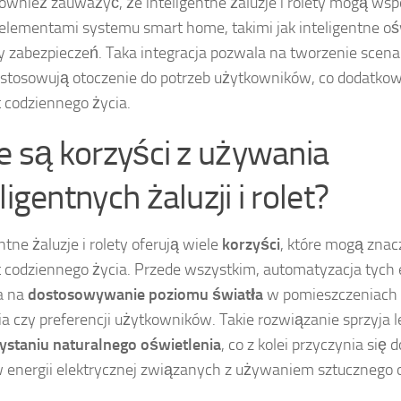
ównież zauważyć, że inteligentne żaluzje i rolety mogą ws
elementami systemu smart home, takimi jak inteligentne oś
 zabezpieczeń. Taka integracja pozwala na tworzenie scenar
ostosowują otoczenie do potrzeb użytkowników, co dodatk
 codziennego życia.
ie są korzyści z używania
ligentnych żaluzji i rolet?
ntne żaluzje i rolety oferują wiele
korzyści
, które mogą znac
 codziennego życia. Przede wszystkim, automatyzacja tyc
a na
dostosowywanie poziomu światła
w pomieszczeniach 
ia czy preferencji użytkowników. Takie rozwiązanie sprzyja
staniu naturalnego oświetlenia
, co z kolei przyczynia się 
 energii elektrycznej związanych z używaniem sztucznego o