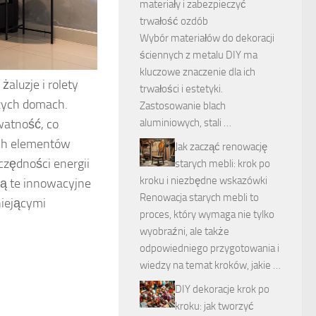
materiały i zabezpieczyć
trwałość ozdób
Wybór materiałów do dekoracji
ściennych z metalu DIY ma
kluczowe znaczenie dla ich
aluzje i rolety
trwałości i estetyki.
szych domach.
Zastosowanie blach
aluminiowych, stali …
watność, co
ych elementów
Jak zacząć renowację
czędności energii
starych mebli: krok po
kroku i niezbędne wskazówki
ją te innowacyjne
Renowacja starych mebli to
niejącymi
proces, który wymaga nie tylko
wyobraźni, ale także
odpowiedniego przygotowania i
wiedzy na temat kroków, jakie …
DIY dekoracje krok po
kroku: jak tworzyć