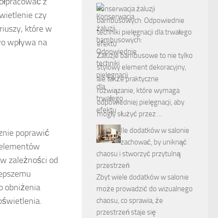
półpracować z
Konserwacja żaluzji
wietlenie czy
bambusowych: Odpowiednie
iuszy, które w
techniki pielęgnacji dla trwałego
owo wpływa na
efektu
Żaluzje bambusowe to nie tylko
stylowy element dekoracyjny,
ale także praktyczne
rozwiązanie, które wymaga
odpowiedniej pielęgnacji, aby
mogły służyć przez …
Ile dodatków w salonie
znie poprawić
zachować, by uniknąć
h elementów
chaosu i stworzyć przytulną
w zależności od
przestrzeń
 lepszemu
Zbyt wiele dodatków w salonie
do obniżenia
może prowadzić do wizualnego
świetlenia.
chaosu, co sprawia, że
przestrzeń staje się