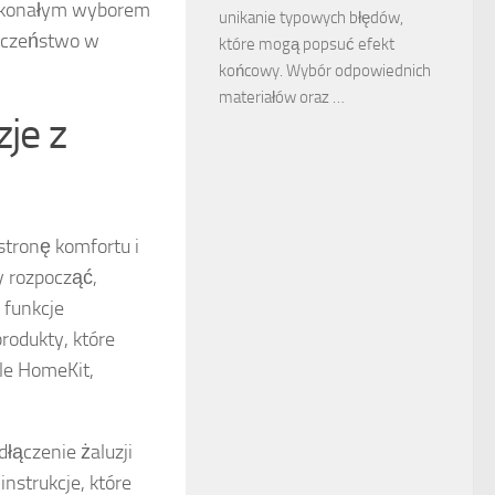
doskonałym wyborem
unikanie typowych błędów,
ieczeństwo w
które mogą popsuć efekt
końcowy. Wybór odpowiednich
materiałów oraz …
zje z
stronę komfortu i
 rozpocząć,
 funkcje
produkty, które
ple HomeKit,
łączenie żaluzji
nstrukcje, które