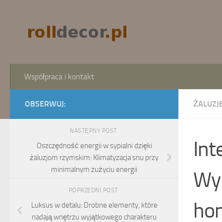
Skip to content
Współpraca i kontakt
OBSERWUJ:
ŻALUZJE
NASTĘPNY POST
Int
Oszczędność energii w sypialni dzięki
żaluzjom rzymskim: Klimatyzacja snu przy
minimalnym zużyciu energii
Wyk
POPRZEDNI POST
hom
Luksus w detalu: Drobne elementy, które
nadają wnętrzu wyjątkowego charakteru