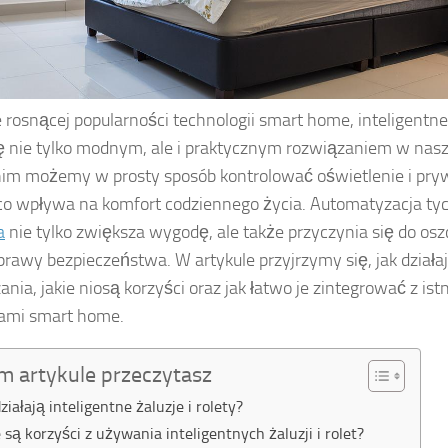
 rosnącej popularności technologii smart home, inteligentne ż
ię nie tylko modnym, ale i praktycznym rozwiązaniem w na
nim możemy w prosty sposób kontrolować oświetlenie i pry
o wpływa na komfort codziennego życia. Automatyzacja t
a
nie tylko zwiększa wygodę, ale także przyczynia się do osz
prawy bezpieczeństwa. W artykule przyjrzymy się, jak działa
ania, jakie niosą korzyści oraz jak łatwo je zintegrować z ist
ami smart home.
m artykule przeczytasz
działają inteligentne żaluzje i rolety?
e są korzyści z używania inteligentnych żaluzji i rolet?