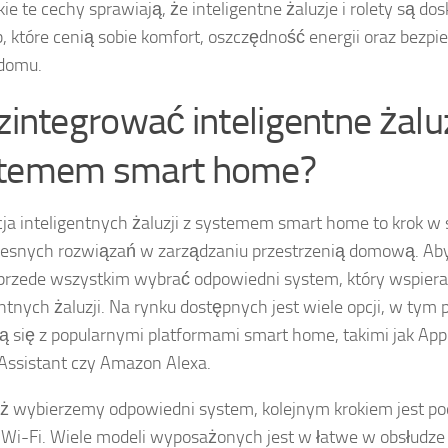
ie te cechy sprawiają, że inteligentne żaluzje i rolety są 
b, które cenią sobie komfort, oszczędność energii oraz bezp
domu.
 zintegrować inteligentne żalu
temem smart home?
cja inteligentnych żaluzji z systemem smart home to krok w 
snych rozwiązań w zarządzaniu przestrzenią domową. Aby
przede wszystkim wybrać odpowiedni system, który wspiera
entnych żaluzji. Na rynku dostępnych jest wiele opcji, w tym 
ją się z popularnymi platformami smart home, takimi jak Ap
Assistant czy Amazon Alexa.
uż wybierzemy odpowiedni system, kolejnym krokiem jest pod
i Wi-Fi. Wiele modeli wyposażonych jest w łatwe w obsłudze i