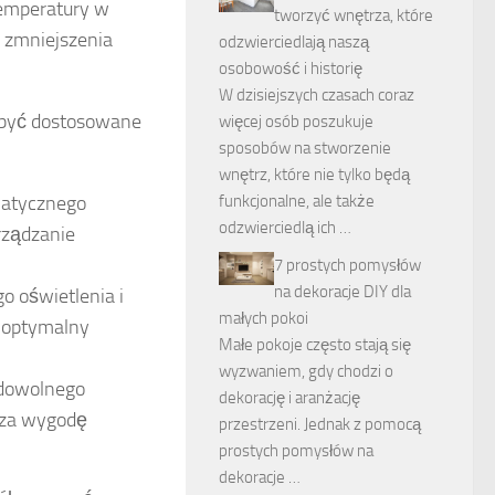
temperatury w
tworzyć wnętrza, które
o zmniejszenia
odzwierciedlają naszą
osobowość i historię
W dzisiejszych czasach coraz
ą być dostosowane
więcej osób poszukuje
sposobów na stworzenie
wnętrz, które nie tylko będą
funkcjonalne, ale także
matycznego
odzwierciedlą ich …
rządzanie
7 prostych pomysłów
na dekoracje DIY dla
 oświetlenia i
małych pokoi
 optymalny
Małe pokoje często stają się
wyzwaniem, gdy chodzi o
 dowolnego
dekorację i aranżację
sza wygodę
przestrzeni. Jednak z pomocą
prostych pomysłów na
dekoracje …