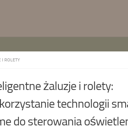
 I ROLETY
eligentne żaluzje i rolety:
orzystanie technologii sm
e do sterowania oświetlen