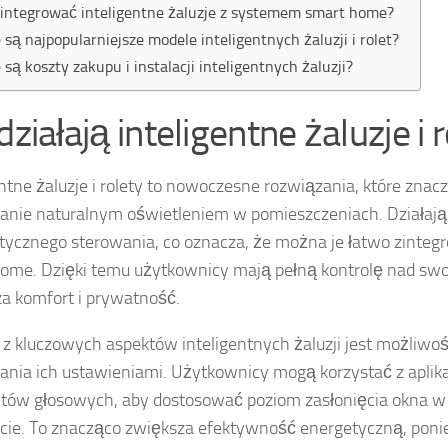
zintegrować inteligentne żaluzje z systemem smart home?
e są najpopularniejsze modele inteligentnych żaluzji i rolet?
e są koszty zakupu i instalacji inteligentnych żaluzji?
działają inteligentne żaluzje i 
entne żaluzje i rolety to nowoczesne rozwiązania, które znac
anie naturalnym oświetleniem w pomieszczeniach. Działaj
ycznego sterowania, co oznacza, że można je łatwo zinte
ome. Dzięki temu użytkownicy mają pełną kontrolę nad swo
a komfort i prywatność.
z kluczowych aspektów inteligentnych żaluzji jest możliwo
ania ich ustawieniami. Użytkownicy mogą korzystać z aplika
tów głosowych, aby dostosować poziom zasłonięcia okna 
ie. To znacząco zwiększa efektywność energetyczną, pon