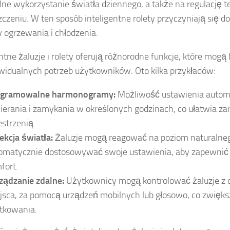
ne wykorzystanie światła dziennego, a także na regulację 
czeniu. W ten sposób inteligentne rolety przyczyniają się d
 ogrzewania i chłodzenia.
entne żaluzje i rolety oferują różnorodne funkcje, które mog
widualnych potrzeb użytkowników. Oto kilka przykładów:
ogramowalne harmonogramy:
Możliwość ustawienia auto
ierania i zamykania w określonych godzinach, co ułatwia za
estrzenią.
ekcja światła:
Żaluzje mogą reagować na poziom naturalnego
omatycznie dostosowywać swoje ustawienia, aby zapewnić
fort.
ządzanie zdalne:
Użytkownicy mogą kontrolować żaluzje z
jsca, za pomocą urządzeń mobilnych lub głosowo, co zwięk
tkowania.