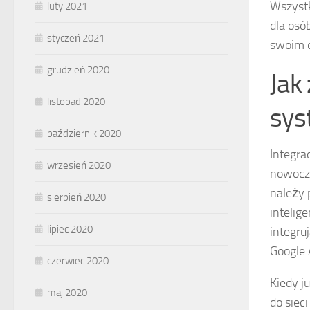
Wszystk
luty 2021
dla osó
styczeń 2021
swoim 
grudzień 2020
Jak
listopad 2020
sys
październik 2020
Integra
wrzesień 2020
nowocze
należy 
sierpień 2020
intelig
lipiec 2020
integru
Google 
czerwiec 2020
Kiedy j
maj 2020
do siec