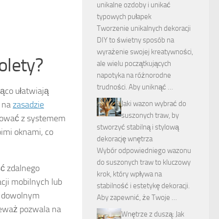
unikalne ozdoby i unikać
typowych pułapek
Tworzenie unikalnych dekoracji
DIY to świetny sposób na
wyrażenie swojej kreatywności,
rolety?
ale wielu początkujących
napotyka na różnorodne
trudności. Aby uniknąć …
ząco ułatwiają
Jaki wazon wybrać do
ą na
zasadzie
suszonych traw, by
grować z systemem
stworzyć stabilną i stylową
imi oknami, co
dekorację wnętrza
Wybór odpowiedniego wazonu
do suszonych traw to kluczowy
ść zdalnego
krok, który wpływa na
cji mobilnych lub
stabilność i estetykę dekoracji.
w dowolnym
Aby zapewnić, że Twoje …
ieważ pozwala na
Wnętrze z duszą: Jak