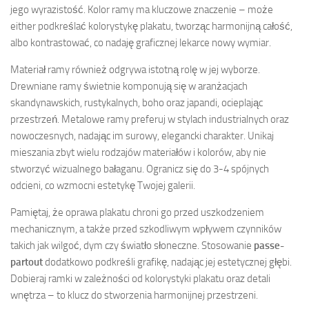
jego wyrazistość. Kolor ramy ma kluczowe znaczenie – może
either podkreślać kolorystykę plakatu, tworząc harmonijną całość,
albo kontrastować, co nadaję graficznej lekarce nowy wymiar.
Materiał ramy również odgrywa istotną rolę w jej wyborze.
Drewniane ramy świetnie komponują się w aranżacjach
skandynawskich, rustykalnych, boho oraz japandi, ocieplając
przestrzeń. Metalowe ramy preferuj w stylach industrialnych oraz
nowoczesnych, nadając im surowy, elegancki charakter. Unikaj
mieszania zbyt wielu rodzajów materiałów i kolorów, aby nie
stworzyć wizualnego bałaganu. Ogranicz się do 3-4 spójnych
odcieni, co wzmocni estetykę Twojej galerii.
Pamiętaj, że oprawa plakatu chroni go przed uszkodzeniem
mechanicznym, a także przed szkodliwym wpływem czynników
takich jak wilgoć, dym czy światło słoneczne. Stosowanie
passe-
partout
dodatkowo podkreśli grafikę, nadając jej estetycznej głębi.
Dobieraj ramki w zależności od kolorystyki plakatu oraz detali
wnętrza – to klucz do stworzenia harmonijnej przestrzeni.