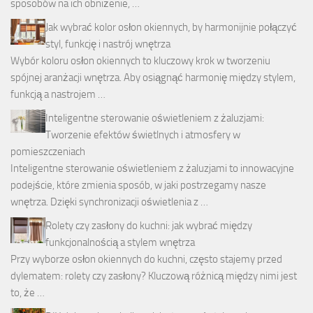
sposobów na ich obniżenie, …
Jak wybrać kolor osłon okiennych, by harmonijnie połączyć
styl, funkcję i nastrój wnętrza
Wybór koloru osłon okiennych to kluczowy krok w tworzeniu
spójnej aranżacji wnętrza. Aby osiągnąć harmonię między stylem,
funkcją a nastrojem …
Inteligentne sterowanie oświetleniem z żaluzjami:
Tworzenie efektów świetlnych i atmosfery w
pomieszczeniach
Inteligentne sterowanie oświetleniem z żaluzjami to innowacyjne
podejście, które zmienia sposób, w jaki postrzegamy nasze
wnętrza. Dzięki synchronizacji oświetlenia z …
Rolety czy zasłony do kuchni: jak wybrać między
funkcjonalnością a stylem wnętrza
Przy wyborze osłon okiennych do kuchni, często stajemy przed
dylematem: rolety czy zasłony? Kluczową różnicą między nimi jest
to, że …