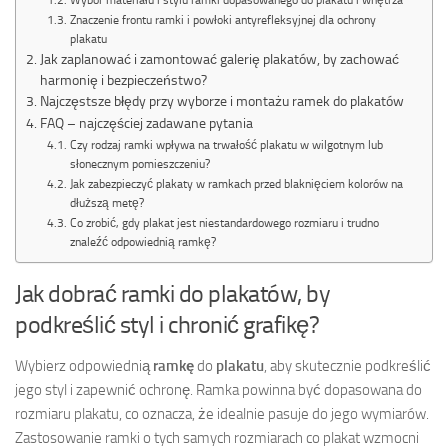
Znaczenie frontu ramki i powłoki antyrefleksyjnej dla ochrony
plakatu
Jak zaplanować i zamontować galerię plakatów, by zachować
harmonię i bezpieczeństwo?
Najczęstsze błędy przy wyborze i montażu ramek do plakatów
FAQ – najczęściej zadawane pytania
Czy rodzaj ramki wpływa na trwałość plakatu w wilgotnym lub
słonecznym pomieszczeniu?
Jak zabezpieczyć plakaty w ramkach przed blaknięciem kolorów na
dłuższą metę?
Co zrobić, gdy plakat jest niestandardowego rozmiaru i trudno
znaleźć odpowiednią ramkę?
Jak dobrać ramki do plakatów, by
podkreślić styl i chronić grafikę?
Wybierz odpowiednią
ramkę
do
plakatu
, aby skutecznie podkreślić
jego styl i zapewnić ochronę. Ramka powinna być dopasowana do
rozmiaru plakatu, co oznacza, że idealnie pasuje do jego wymiarów.
Zastosowanie ramki o tych samych rozmiarach co plakat wzmocni