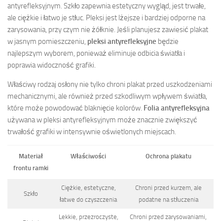
antyrefleksyjnym. Szkło zapewnia estetyczny wygląd, jest trwałe,
ale ciężkie i łatwo je stłuc. Pleksi jest lżejsze i bardziej odporne na
zarysowania, przy czym nie żółknie. Jeśli planujesz zawiesić plakat
w jasnym pomieszczeniu,
pleksi antyrefleksyjne
będzie
najlepszym wyborem, ponieważ eliminuje odbicia światła i
poprawia widoczność grafiki.
Właściwy rodzaj osłony nie tylko chroni plakat przed uszkodzeniami
mechanicznymi, ale również przed szkodliwym wpływem światła,
które może powodować blaknięcie kolorów.
Folia antyrefleksyjna
używana w pleksi antyrefleksyjnym może znacznie zwiększyć
trwałość grafiki w intensywnie oświetlonych miejscach.
Materiał
Właściwości
Ochrona plakatu
frontu ramki
Ciężkie, estetyczne,
Chroni przed kurzem, ale
Szkło
łatwe do czyszczenia
podatne na stłuczenia
Lekkie, przezroczyste,
Chroni przed zarysowaniami,