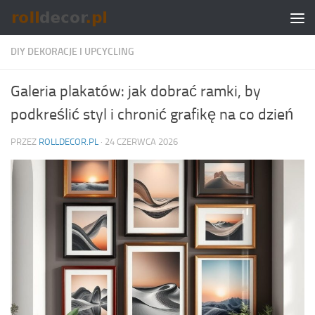
Skip to content
DIY DEKORACJE I UPCYCLING
Galeria plakatów: jak dobrać ramki, by
podkreślić styl i chronić grafikę na co dzień
PRZEZ
ROLLDECOR.PL
·
24 CZERWCA 2026