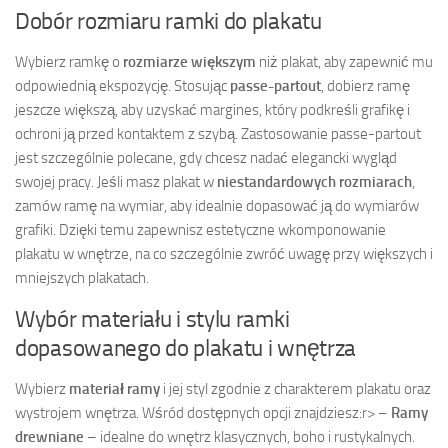
Dobór rozmiaru ramki do plakatu
Wybierz ramkę o
rozmiarze większym
niż plakat, aby zapewnić mu
odpowiednią ekspozycję. Stosując
passe-partout
, dobierz ramę
jeszcze większą, aby uzyskać margines, który podkreśli grafikę i
ochroni ją przed kontaktem z szybą. Zastosowanie passe-partout
jest szczególnie polecane, gdy chcesz nadać elegancki wygląd
swojej pracy. Jeśli masz plakat w
niestandardowych rozmiarach
,
zamów ramę na wymiar, aby idealnie dopasować ją do wymiarów
grafiki. Dzięki temu zapewnisz estetyczne wkomponowanie
plakatu w wnętrze, na co szczególnie zwróć uwagę przy większych i
mniejszych plakatach.
Wybór materiału i stylu ramki
dopasowanego do plakatu i wnętrza
Wybierz
materiał ramy
i jej styl zgodnie z charakterem plakatu oraz
wystrojem wnętrza. Wśród dostępnych opcji znajdziesz:
r> –
Ramy
drewniane
– idealne do wnętrz klasycznych, boho i rustykalnych.