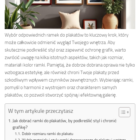
Wybór odpowiednich ramek do plakatów to kluczowy krok, który
może całkowicie odmienić wygląd Twojego wnętrza. Aby
skutecznie podkreślić styl oraz zapewnić ochronę grafik, warto
zwrócić uwagę na kilka istotnych aspektów, takich jak rozmiar,
materiał i kolor ramki. Pamiętaj, że dobrze dobrana oprawa nie tylko
wzbogaca estetykę, ale również chroni Twoje plakaty przed
szkodliwym wpływem czynników zewnętrznych. Wybierając ramki,
pomyśl o harmonii z wystrojem oraz charakterem samych
plakatów, co pozwoli stworzyć spójną i efektowną galerię.
W tym artykule przeczytasz
Jak dobrać ramki do plakatów, by podkreślić styl i chronić
grafikę?
Dobór rozmiaru ramki do plakatu
Wybór materiału i stylu ramki dopasowanego do plakatu i wnętrza