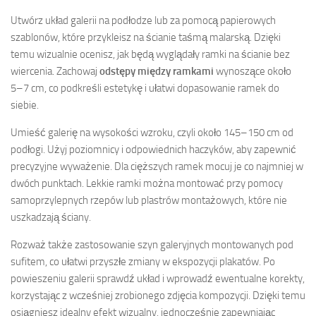
Utwórz układ galerii na podłodze lub za pomocą papierowych
szablonów, które przykleisz na ścianie taśmą malarską. Dzięki
temu wizualnie ocenisz, jak będą wyglądały ramki na ścianie bez
wiercenia. Zachowaj
odstępy między ramkami
wynoszące około
5–7 cm, co podkreśli estetykę i ułatwi dopasowanie ramek do
siebie.
Umieść galerię na wysokości wzroku, czyli około 145–150 cm od
podłogi. Użyj poziomnicy i odpowiednich haczyków, aby zapewnić
precyzyjne wyważenie. Dla cięższych ramek mocuj je co najmniej w
dwóch punktach. Lekkie ramki można montować przy pomocy
samoprzylepnych rzepów lub plastrów montażowych, które nie
uszkadzają ściany.
Rozważ także zastosowanie szyn galeryjnych montowanych pod
sufitem, co ułatwi przyszłe zmiany w ekspozycji plakatów. Po
powieszeniu galerii sprawdź układ i wprowadź ewentualne korekty,
korzystając z wcześniej zrobionego zdjęcia kompozycji. Dzięki temu
osiągniesz idealny efekt wizualny, jednocześnie zapewniając