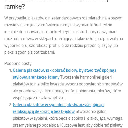
ramkę?
W przypadku plakatów o niestandardowych rozmiarach najlepszym
rozwiązaniem jest zamówienie ramy na wymiar, która będzie
idealnie dopasowana do konkretnego plakatu. Ramy na wymiar
można zamówić w sklepach oferujących takie usługi, co pozwala na
wybór koloru, szerokości profilu oraz rodzaju przedniej szyby lub
pleksi zgodnie z potrzebami.
Podobne posty:
Galeria plakatów: jak dobrać kolory, by stworzyć spójną i
stylową aranżację ściany
Tworzenie harmonijnej galerii
plakatów to nie tylko kwestia wyboru odpowiednich motywów,
ale przede wszystkim umiejętności dobierania kolorów, które
współgrają z resztą wnętrza....
Galeria plakatów w sypialni: jak stworzyć spójną i
relaksującą dekorację bez błędów
Stworzenie galerii
plakatów w sypialni, która będzie spójna i relaksująca, wymaga
przemyślanego podejścia. Kluczowe jest, aby dobierać plakaty,