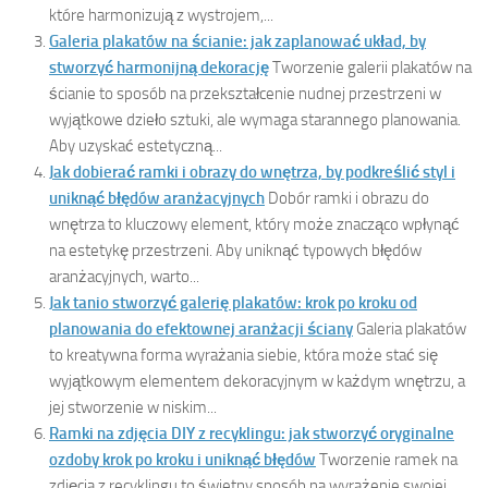
które harmonizują z wystrojem,...
Galeria plakatów na ścianie: jak zaplanować układ, by
stworzyć harmonijną dekorację
Tworzenie galerii plakatów na
ścianie to sposób na przekształcenie nudnej przestrzeni w
wyjątkowe dzieło sztuki, ale wymaga starannego planowania.
Aby uzyskać estetyczną...
Jak dobierać ramki i obrazy do wnętrza, by podkreślić styl i
uniknąć błędów aranżacyjnych
Dobór ramki i obrazu do
wnętrza to kluczowy element, który może znacząco wpłynąć
na estetykę przestrzeni. Aby uniknąć typowych błędów
aranżacyjnych, warto...
Jak tanio stworzyć galerię plakatów: krok po kroku od
planowania do efektownej aranżacji ściany
Galeria plakatów
to kreatywna forma wyrażania siebie, która może stać się
wyjątkowym elementem dekoracyjnym w każdym wnętrzu, a
jej stworzenie w niskim...
Ramki na zdjęcia DIY z recyklingu: jak stworzyć oryginalne
ozdoby krok po kroku i uniknąć błędów
Tworzenie ramek na
zdjęcia z recyklingu to świetny sposób na wyrażenie swojej