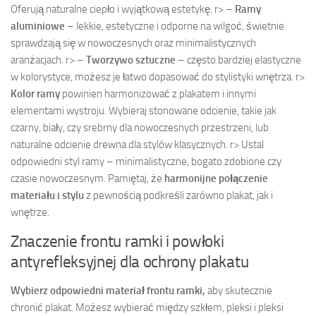
Oferują naturalne ciepło i wyjątkową estetykę.
r> –
Ramy
aluminiowe
– lekkie, estetyczne i odporne na wilgoć, świetnie
sprawdzają się w nowoczesnych oraz minimalistycznych
aranżacjach.
r> –
Tworzywo sztuczne
– często bardziej elastyczne
w kolorystyce, możesz je łatwo dopasować do stylistyki wnętrza.
r>
Kolor ramy
powinien harmonizować z plakatem i innymi
elementami wystroju. Wybieraj stonowane odcienie, takie jak
czarny, biały, czy srebrny dla nowoczesnych przestrzeni, lub
naturalne odcienie drewna dla stylów klasycznych.
r> Ustal
odpowiedni styl ramy – minimalistyczne, bogato zdobione czy
czasie nowoczesnym. Pamiętaj, że
harmonijne połączenie
materiału i stylu
z pewnością podkreśli zarówno plakat, jak i
wnętrze.
Znaczenie frontu ramki i powłoki
antyrefleksyjnej dla ochrony plakatu
Wybierz odpowiedni materiał frontu ramki,
aby skutecznie
chronić plakat. Możesz wybierać między szkłem, pleksi i pleksi