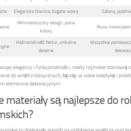
czne
Elegancka tkanina, bogate wzory
Salony, jadalnie
Minimalistyczny design, jasne
esne
Biura, nowoczesn
kolory
Różnorodność faktur, unikalne
Wszystkie pomieszcz
cyjne
desenie
dekorac
swojej elegancji i funkcjonalności, rolety rzymskie stanowią 
anie do wnętrz klasycznych, łącząc w sobie estetykę i pra
ym elemencie dekoracyjnym.
ie materiały są najlepsze do ro
mskich?
rzymskie to doskonały sposób na ozdobienie wnętrza oraz k