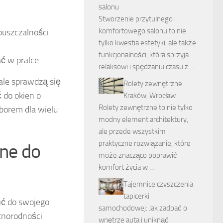
salonu
Stworzenie przytulnego i
komfortowego salonu to nie
puszczalności
tylko kwestia estetyki, ale także
funkcjonalności, która sprzyja
ć w pralce.
relaksowi i spędzaniu czasu z …
ale sprawdzą się
Rolety zewnętrzne
 do okien o
Kraków, Wrocław
Rolety zewnętrzne to nie tylko
yborem dla wielu
modny element architektury,
ale przede wszystkim
praktyczne rozwiązanie, które
lne do
może znacząco poprawić
komfort życia w …
Tajemnice czyszczenia
tapicerki
ić do swojego
samochodowej: Jak zadbać o
żnorodności
wnętrze auta i uniknąć