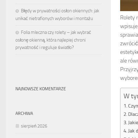
Błędy w prywatności osłon okiennych: jak
Rolety 
unikać nietrafionych wyborów i montażu
wpisuje
Folia mleczna czy rolety – jak wybrać
sprawia
osłonę okienną, która najlepiej chroni
zwrócić
prywatność i reguluje światło?
estetyk
ale rów
Przyjrz
wybore
NAJNOWSZE KOMENTARZE
W ty
Czym
ARCHIWA
Dlac
Jaki
sierpień 2026
Jak 