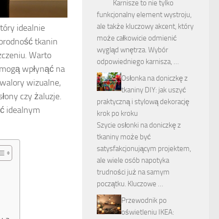
Karnisze to nie tylko
funkcjonalny element wystroju,
ale także kluczowy akcent, który
tóry idealnie
może całkowicie odmienić
norodność tkanin
wygląd wnętrza. Wybór
zczeniu. Warto
odpowiedniego karnisza, …
et mogą wpłynąć na
Osłonka na doniczkę z
o walory wizualne,
tkaniny DIY: jak uszyć
łony czy żaluzje.
praktyczną i stylową dekorację
yć idealnym
krok po kroku
Szycie osłonki na doniczkę z
tkaniny może być
satysfakcjonującym projektem,
ale wiele osób napotyka
trudności już na samym
początku. Kluczowe …
Przewodnik po
oświetleniu IKEA: