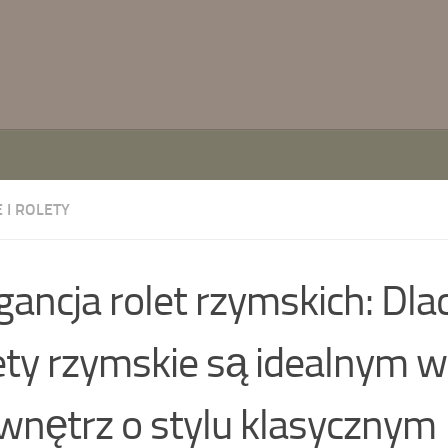
 I ROLETY
gancja rolet rzymskich: Dl
ety rzymskie są idealnym
wnętrz o stylu klasycznym