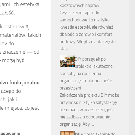
jami. Ich estetyka
kosztownych napraw
całość.
Czyszczenie tapicerki
samochodowej to nie tylko
skie stanowią
kwestia estetyki, ale również
materiałów, takich
dbałość o zdrowie i komfort
podróży. Wnętrze auta często
iny do
staje …
że znaczenie — od
DIY porządek po
re mogą być
projekcie: skuteczne
sposoby na codzienną
organizację i funkcjonalność
dzo funkcjonalne
.
przestrzeni
jącego do
Zakończenie projektu DIY może
h, jak i
przynieść nie tylko satysfakcję,
e miejsca, co jest
ale i chaos w przestrzeni, jeśli
nie zadbasz o odpowiednią
organizację. Aby …
tosowanie
Jak wybrać tkaninę do