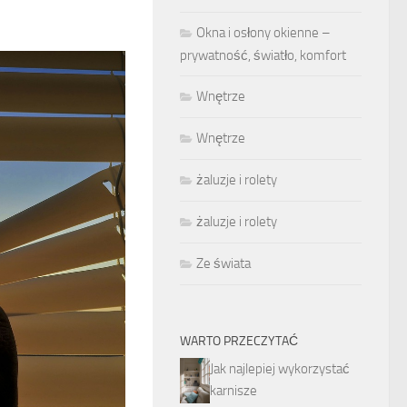
Okna i osłony okienne –
prywatność, światło, komfort
Wnętrze
Wnętrze
żaluzje i rolety
żaluzje i rolety
Ze świata
WARTO PRZECZYTAĆ
Jak najlepiej wykorzystać
karnisze