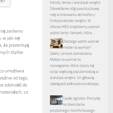
ch?
trendy, lampy i aranżacje wnętrz
Oświetlenie odgrywa kluczową
rolę w kreowaniu atmosfery i
funkcjonalności wnętrz. W
ofercie IKEA znajdziemy szeroki
łnią zarówno
wybór lamp i lampek, które …
 w jaki się
Dlaczego warto wybrać
a, że prezentują
meble na wymiar?
żnych stylów
Zalety i proces zamawiania
Meble na wymiar to
rozwiązanie, które cieszy się
 co umożliwia
coraz większą popularnością w
leżnie od tego,
aranżacji wnętrz. Ich główną
zaletą jest pełna personalizacja,
ne zdolność do
…
ateriałach, co
Ciepłe ognisko: Pomysły
na stworzenie
przytulnego i komfortowego