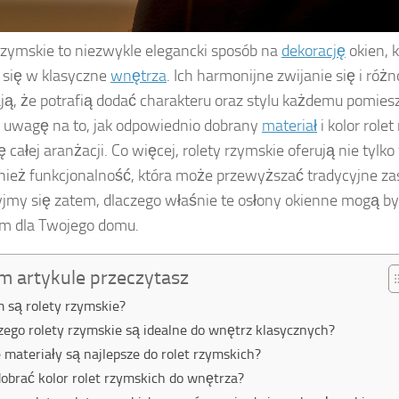
rzymskie to niezwykle elegancki sposób na
dekorację
okien, k
 się w klasyczne
wnętrza
. Ich harmonijne zwijanie się i róż
ją, że potrafią dodać charakteru oraz stylu każdemu pomies
 uwagę na to, jak odpowiednio dobrany
materiał
i kolor rol
ę całej aranżacji. Co więcej, rolety rzymskie oferują nie tylk
nież funkcjonalność, która może przewyższać tradycyjne zas
yjmy się zatem, dlaczego właśnie te osłony okienne mogą b
m dla Twojego domu.
m artykule przeczytasz
 są rolety rzymskie?
zego rolety rzymskie są idealne do wnętrz klasycznych?
e materiały są najlepsze do rolet rzymskich?
dobrać kolor rolet rzymskich do wnętrza?