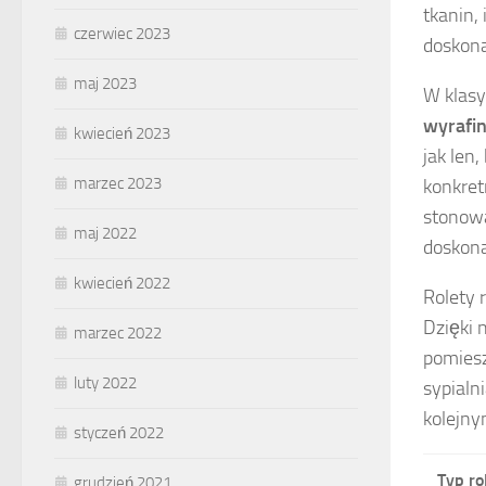
tkanin,
czerwiec 2023
doskona
maj 2023
W klasy
wyrafi
kwiecień 2023
jak len
marzec 2023
konkre
stonowa
maj 2022
doskona
kwiecień 2022
Rolety 
Dzięki 
marzec 2022
pomiesz
luty 2022
sypialn
kolejny
styczeń 2022
Typ ro
grudzień 2021