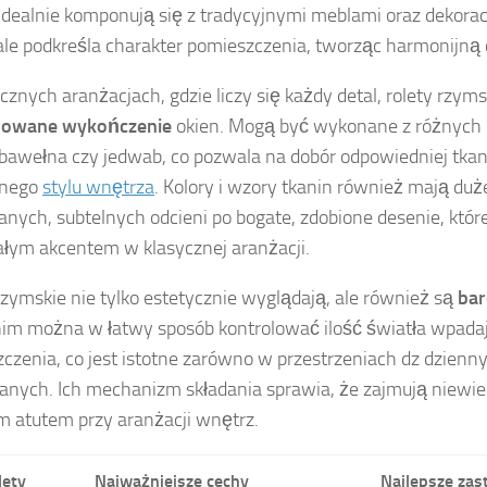
 idealnie komponują się z tradycyjnymi meblami oraz dekorac
le podkreśla charakter pomieszczenia, tworząc harmonijną 
cznych aranżacjach, gdzie liczy się każdy detal, rolety rzym
nowane wykończenie
okien. Mogą być wykonane z różnych 
, bawełna czy jedwab, co pozwala na dobór odpowiedniej tkan
tnego
stylu wnętrza
. Kolory i wzory tkanin również mają du
nych, subtelnych odcieni po bogate, zdobione desenie, któ
łym akcentem w klasycznej aranżacji.
rzymskie nie tylko estetycznie wyglądają, ale również są
bar
nim można w łatwy sposób kontrolować ilość światła wpada
czenia, co jest istotne zarówno w przestrzeniach dz dziennyc
ianych. Ich mechanizm składania sprawia, że zajmują niewiel
m atutem przy aranżacji wnętrz.
lety
Najważniejsze cechy
Najlepsze zas