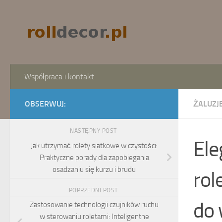
Skip to content
Współpraca i kontakt
OBSERWUJ:
ŻALUZJE
NASTĘPNY POST
Ele
Jak utrzymać rolety siatkowe w czystości:
Praktyczne porady dla zapobiegania
osadzaniu się kurzu i brudu
rol
POPRZEDNI POST
do 
Zastosowanie technologii czujników ruchu
w sterowaniu roletami: Inteligentne