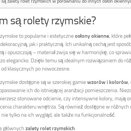
e są zalety rolet rzymskich w porównaniu do innych osłon okienny
m są rolety rzymskie?
rzymskie to popularne i estetyczne
osłony okienne
, które pe
dekoracyjną, jak i praktyczną. Ich unikalną cechą jest sposób,
ą i opuszczają – materiał zwija się w harmonijkę, co sprawi
dzo elegancko. Dzięki temu są idealnym rozwiązaniem do ró
 od klasycznych po nowoczesne.
rzymskie dostępne są w szerokiej gamie
wzorów i kolorów
,
opasowanie ich do istniejącej aranżacji pomieszczenia. Nieza
ierzesz stonowane odcienie, czy intensywne kolory, mają o
enia charakteru wnętrza. Są również dostępne w różnych m
nie tylko na ich wygląd, ale także na funkcjonalność.
ka głównych
zalety rolet rzymskich
: