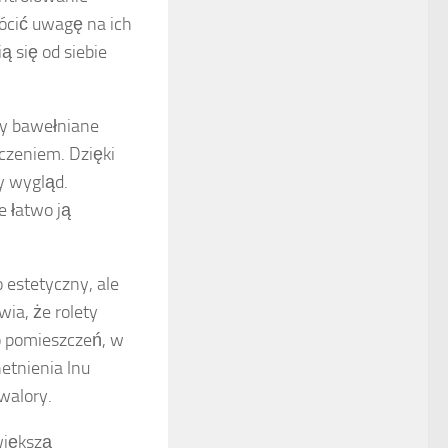
ócić uwagę na ich
ą się od siebie
ny bawełniane
czeniem. Dzięki
y wygląd.
e łatwo ją
ko estetyczny, ale
ia, że rolety
o pomieszczeń, w
etnienia lnu
walory.
większą