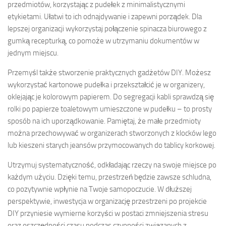
przedmiotów, korzystając z pudełek z minimalistycznymi
etykietami. Ułatwi to ich odnajdywanie i zapewni porządek. Dla
lepszej organizacji wykorzystaj połączenie spinacza biurowego z
gumką recepturką, co pomoże w utrzymaniu dokumentów w
jednym miejscu.
Przemyśl także stworzenie praktycznych gadżetów DIY. Możesz
wykorzystać kartonowe pudełka i przekształcić je w organizery,
oklejając je kolorowym papierem. Do segregacji kabli sprawdzą się
rolki po papierze toaletowym umieszczone w pudełku – to prosty
sposób na ich uporządkowanie. Pamiętaj, że małe przedmioty
można przechowywać w organizerach stworzonych z klocków lego
lub kieszeni starych jeansów przymocowanych do tablicy korkowej.
Utrzymuj systematyczność, odkładając rzeczy na swoje miejsce po
każdym użyciu. Dzięki temu, przestrzeń będzie zawsze schludna,
co pozytywnie wpłynie na Twoje samopoczucie. W dłuższej
perspektywie, inwestycja w organizację przestrzeni po projekcie
DIY przyniesie wymierne korzyści w postaci zmniejszenia stresu
oraz oszczędności czasu podczas czynności związanych z