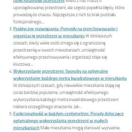
funkcjonalność przestrzeni
Wielu z nas marzy o
uporządkowanej przestrzeni, ale często popełnia błędy, które
prowadzą do chaosu. Najczęstsze z nich to brak podziału
funkcjonalnego,...
Praktyczne rozwiązania: Pomysły na przechowywanie i
organizację przestrzeni w mieszkaniu
W dzisiejszych
czasach, kiedy wiele osób zmaga się z ograniczoną
przestrzenią w swoich mieszkaniach, umiejętność
efektywnego przechowywania i organizacji staje się
kluczowa....
Wykorzystanie przestrzeni: Sposoby na optymalne
wykorzystanie każdego metra kwadratowego w mieszkaniu
W dzisiejszych czasach, gdy niewielkie mieszkania stają się
coraz bardziej popularne, umiejętność efektywnego
wykorzystania każdego metra kwadratowego przestrzeni
nabiera szczególnego znaczenia. Jak...
Funkcjonalność w każdym centymetrze: Porady dotyczące
optymalnego wykorzystania przestrzeni w małych
mieszkaniach
Małe mieszkania mogą stanowić wyzwanie,