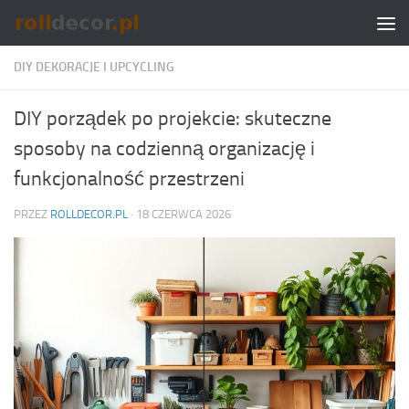
Skip to content
DIY DEKORACJE I UPCYCLING
DIY porządek po projekcie: skuteczne
sposoby na codzienną organizację i
funkcjonalność przestrzeni
PRZEZ
ROLLDECOR.PL
·
18 CZERWCA 2026