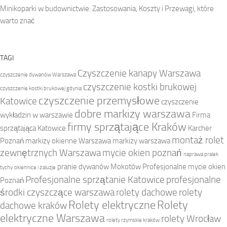
Minikoparki w budownictwie: Zastosowania, Koszty i Przewagi, które
warto znać
TAGI
Czyszczenie kanapy Warszawa
czyszczenie dywanów Warszawa
czyszczenie kostki brukowej
czyszczenie kostki brukowej gdynia
czyszczenie przemysłowe
Katowice
czyszczenie
dobre markizy warszawa
wykładzin w warszawie
Firma
firmy sprzątające Kraków
sprzątająca Katowice
Karcher
montaż rolet
Poznań
markizy okienne Warszawa
markizy warszawa
zewnętrznych Warszawa
mycie okien poznań
naprawa pralek
pranie dywanów Mokotów
Profesjonalne mycie okien
tychy
okiennice i żaluzje
Profesjonalne sprzątanie Katowice
profesjonalne
Poznań
środki czyszczące warszawa
rolety dachowe
rolety
Rolety elektryczne
Rolety
dachowe kraków
elektryczne Warszawa
rolety Wrocław
rolety rzymskie kraków