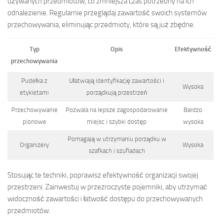
używanych przedmiotów, co zmniejsza czas potrzebny na ich
odnalezienie. Regularnie przeglądaj zawartość swoich systemów
przechowywania, eliminując przedmioty, które są już zbędne.
Typ
Opis
Efektywność
przechowywania
Pudełka z
Ułatwiają identyfikację zawartości i
Wysoka
etykietami
porządkują przestrzeń
Przechowywanie
Pozwala na lepsze zagospodarowanie
Bardzo
pionowe
miejsc i szybki dostęp
wysoka
Pomagają w utrzymaniu porządku w
Organizery
Wysoka
szafkach i szufladach
Stosując te techniki, poprawisz efektywność organizacji swojej
przestrzeni. Zainwestuj w przezroczyste pojemniki, aby utrzymać
widoczność zawartości i łatwość dostępu do przechowywanych
przedmiotów.