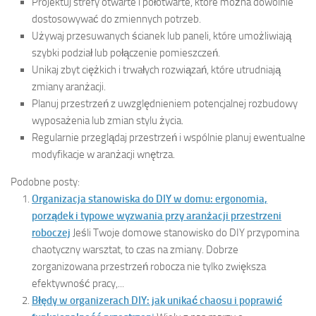
Projektuj strefy otwarte i półotwarte, które można dowolnie
dostosowywać do zmiennych potrzeb.
Używaj przesuwanych ścianek lub paneli, które umożliwiają
szybki podział lub połączenie pomieszczeń.
Unikaj zbyt ciężkich i trwałych rozwiązań, które utrudniają
zmiany aranżacji.
Planuj przestrzeń z uwzględnieniem potencjalnej rozbudowy
wyposażenia lub zmian stylu życia.
Regularnie przeglądaj przestrzeń i wspólnie planuj ewentualne
modyfikacje w aranżacji wnętrza.
Podobne posty:
Organizacja stanowiska do DIY w domu: ergonomia,
porządek i typowe wyzwania przy aranżacji przestrzeni
roboczej
Jeśli Twoje domowe stanowisko do DIY przypomina
chaotyczny warsztat, to czas na zmiany. Dobrze
zorganizowana przestrzeń robocza nie tylko zwiększa
efektywność pracy,...
Błędy w organizerach DIY: jak unikać chaosu i poprawić