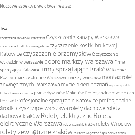
kluczowe aspekty prawidłowej realizacji
TAGI
Czyszczenie kanapy Warszawa
czyszczenie dywanów Warszawa
czyszczenie kostki brukowej
czyszczenie kostki brukowej gdynia
czyszczenie przemysłowe
Katowice
czyszczenie
dobre markizy warszawa
wykładzin w warszawie
Firma
firmy sprzątające Kraków
sprzątająca Katowice
Karcher
montaż rolet
Poznań
markizy okienne Warszawa
markizy warszawa
zewnętrznych Warszawa
mycie okien poznań
naprawa pralek
pranie dywanów Mokotów
Profesjonalne mycie okien
tychy
okiennice i żaluzje
Profesjonalne sprzątanie Katowice
profesjonalne
Poznań
środki czyszczące warszawa
rolety dachowe
rolety
Rolety elektryczne
Rolety
dachowe kraków
elektryczne Warszawa
rolety Wrocław
rolety rzymskie kraków
rolety zewnętrzne kraków
rolety zewnętrzne śląsk
serwis pralek