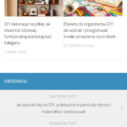
DIY dekoracje na półkę: jak
Etykiety do organizerów DIY:
stworzyć stylową i
jak wybrać i przygotować
funkcjonalną aranżację bez
trwałe oznaczenia na co dzień
bałaganu
8 CZERWCA 2026
4 MAJA 2026
OBSERWUJ:
NASTĘPNY POST
Jak wybrać klej do DIY: praktyczne kryteria dla różnych
materiałów i zastosowań
POPRZEDNI POST