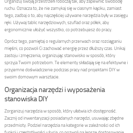
Organizuj swoją przestrzeń roboczą tak, aby zapewnić swobodę
ruchu. Oznacza to, że nie zamykaj się w ciasnym kąciku; zamiast
tego, zadbaj o to, aby najczęściej używane narzędzia były w zasięgu
ręki. Używaj tablic narzędziowych, szuflad oraz półek, aby
ergonomicznie ułożyć wszystko, co potrzebujesz do pracy.
Oprócz tego, pamiętaj o regularnych przerwach oraz rozciąganiu
mięśni, co pozwoli Ci zachować energię przez dłuższy czas. Unikaj
zastoju i zmęczenia, organizując stanowisko w sposób, który
sprzyja Twoim potrzebom. Te elementy składają się na efektywne i
przyjemne doświadczenie podczas pracy nad projektami DIY w
swoim domowym warsztacie.
Organizacja narzędzi i wyposażenia
stanowiska DIY
Zorganizuj narzędzia w sposób, który ułatwia ich dostępność.
Zacznij od inwentaryzacji posiadanych narzędzi, usuwając zbędne
przedmioty. Podziel narzędzia na kategorie w zależności od ich
funkcji i częstotliwości użycia, co pozwoli na lepsze dostosowanie