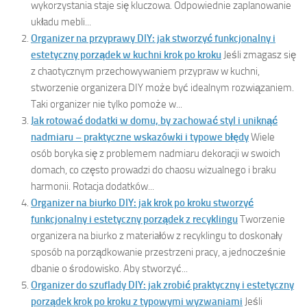
wykorzystania staje się kluczowa. Odpowiednie zaplanowanie
układu mebli...
Organizer na przyprawy DIY: jak stworzyć funkcjonalny i
estetyczny porządek w kuchni krok po kroku
Jeśli zmagasz się
z chaotycznym przechowywaniem przypraw w kuchni,
stworzenie organizera DIY może być idealnym rozwiązaniem.
Taki organizer nie tylko pomoże w...
Jak rotować dodatki w domu, by zachować styl i uniknąć
nadmiaru – praktyczne wskazówki i typowe błędy
Wiele
osób boryka się z problemem nadmiaru dekoracji w swoich
domach, co często prowadzi do chaosu wizualnego i braku
harmonii. Rotacja dodatków...
Organizer na biurko DIY: jak krok po kroku stworzyć
funkcjonalny i estetyczny porządek z recyklingu
Tworzenie
organizera na biurko z materiałów z recyklingu to doskonały
sposób na porządkowanie przestrzeni pracy, a jednocześnie
dbanie o środowisko. Aby stworzyć...
Organizer do szuflady DIY: jak zrobić praktyczny i estetyczny
porządek krok po kroku z typowymi wyzwaniami
Jeśli