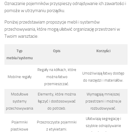
Oznaczanie pojemników przyspieszy odnajdywanie ich zawartości i
pomoże w utrzymaniu porządku.
Poniżej przedstawiam propozycje mebli i systemów
przechowywania, które mogą ułatwić organizację przestrzeni w
Twoim warsztacie:
Typ
Opis
Korzyści
mebla/systemu
Regały na kółkach, które
Umożliwiają łatwy dostęp
Mobilne regały
można łatwo
do narzędzi i materiałów.
przemieszczać.
Modułowe
Elementy, które można
Wymagają mniejszej
systemy
łączyć i dostosowywać
przestrzeni i można je
przechowywania
do potrzeb.
rozbudowywać.
Ułatwiają segregację i
Pojemniki
Przezroczyste pojemniki
szybkie odnajdywanie
plastikowe
z etykietami.