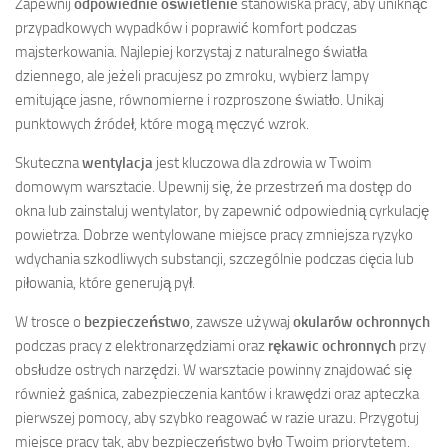
Zapewnij
odpowiednie oświetlenie
stanowiska pracy, aby uniknąć
przypadkowych wypadków i poprawić komfort podczas
majsterkowania. Najlepiej korzystaj z naturalnego światła
dziennego, ale jeżeli pracujesz po zmroku, wybierz lampy
emitujące jasne, równomierne i rozproszone światło. Unikaj
punktowych źródeł, które mogą męczyć wzrok.
Skuteczna
wentylacja
jest kluczowa dla zdrowia w Twoim
domowym warsztacie. Upewnij się, że przestrzeń ma dostęp do
okna lub zainstaluj wentylator, by zapewnić odpowiednią cyrkulację
powietrza. Dobrze wentylowane miejsce pracy zmniejsza ryzyko
wdychania szkodliwych substancji, szczególnie podczas cięcia lub
piłowania, które generują pył.
W trosce o
bezpieczeństwo
, zawsze używaj
okularów ochronnych
podczas pracy z elektronarzędziami oraz
rękawic ochronnych
przy
obsłudze ostrych narzędzi. W warsztacie powinny znajdować się
również gaśnica, zabezpieczenia kantów i krawędzi oraz apteczka
pierwszej pomocy, aby szybko reagować w razie urazu. Przygotuj
miejsce pracy tak, aby bezpieczeństwo było Twoim priorytetem.