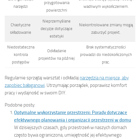
przygotowania
narzędzi
wadliwym wykończeniem.
powierzchni
Nieprzemyślane
Chaotyczne
Niekontrolowane zmiany mogą
decyzje dotyczące
składowanie
zaburzyć projekt.
estetyki
Niedostateczna
Brak systematyczności
Odkładanie
kontrola
prowadzi do niedokończonych
projektów na później
postępów
prac.
Regularnie sprzątaj warsztat i odkładaj
narzędzia na miejsce, aby
zapobiec bałaganowi
. Utrzymając porządek, poprawisz komfort
pracy i wydajność w swoim DIY.
Podobne posty:
Optymalne wykorzystanie przestrzeni: Porady dotyczące
efektywnego planowania i organizacji przestrzeni w domu
W dzisiejszych czasach, gdy przestrzeń w naszych domach
często bywa ograniczona, umiejętność jej efektywnego