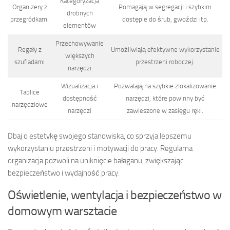
Kategoryzacja
Organizery z
Pomagają w segregacji i szybkim
drobnych
przegródkami
dostępie do śrub, gwoździ itp.
elementów
Przechowywanie
Regały z
Umożliwiają efektywne wykorzystanie
większych
szufladami
przestrzeni roboczej.
narzędzi
Wizualizacja i
Pozwalają na szybkie zlokalizowanie
Tablice
dostępność
narzędzi, które powinny być
narzędziowe
narzędzi
zawieszone w zasięgu ręki.
Dbaj o estetykę swojego stanowiska, co sprzyja lepszemu
wykorzystaniu przestrzeni i motywacji do pracy. Regularna
organizacja pozwoli na uniknięcie bałaganu, zwiększając
bezpieczeństwo i wydajność pracy.
Oświetlenie, wentylacja i bezpieczeństwo w
domowym warsztacie