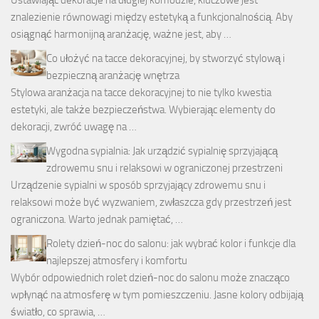
znalezienie równowagi między estetyką a funkcjonalnością. Aby
osiągnąć harmonijną aranżację, ważne jest, aby …
Co ułożyć na tacce dekoracyjnej, by stworzyć stylową i
bezpieczną aranżację wnętrza
Stylowa aranżacja na tacce dekoracyjnej to nie tylko kwestia
estetyki, ale także bezpieczeństwa. Wybierając elementy do
dekoracji, zwróć uwagę na …
Wygodna sypialnia: Jak urządzić sypialnię sprzyjającą
zdrowemu snu i relaksowi w ograniczonej przestrzeni
Urządzenie sypialni w sposób sprzyjający zdrowemu snu i
relaksowi może być wyzwaniem, zwłaszcza gdy przestrzeń jest
ograniczona. Warto jednak pamiętać, …
Rolety dzień-noc do salonu: jak wybrać kolor i funkcje dla
najlepszej atmosfery i komfortu
Wybór odpowiednich rolet dzień-noc do salonu może znacząco
wpłynąć na atmosferę w tym pomieszczeniu. Jasne kolory odbijają
światło, co sprawia, …