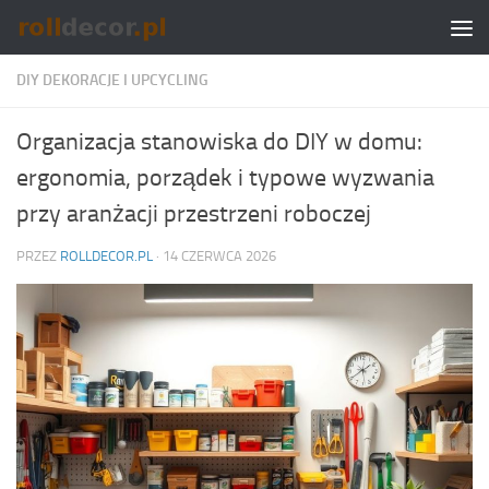
Skip to content
DIY DEKORACJE I UPCYCLING
Organizacja stanowiska do DIY w domu:
ergonomia, porządek i typowe wyzwania
przy aranżacji przestrzeni roboczej
PRZEZ
ROLLDECOR.PL
·
14 CZERWCA 2026