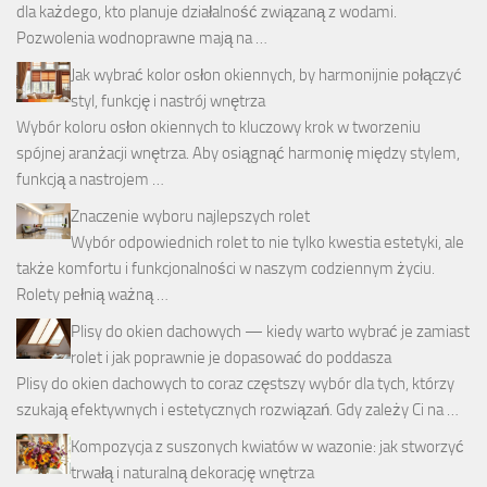
dla każdego, kto planuje działalność związaną z wodami.
Pozwolenia wodnoprawne mają na …
Jak wybrać kolor osłon okiennych, by harmonijnie połączyć
styl, funkcję i nastrój wnętrza
Wybór koloru osłon okiennych to kluczowy krok w tworzeniu
spójnej aranżacji wnętrza. Aby osiągnąć harmonię między stylem,
funkcją a nastrojem …
Znaczenie wyboru najlepszych rolet
Wybór odpowiednich rolet to nie tylko kwestia estetyki, ale
także komfortu i funkcjonalności w naszym codziennym życiu.
Rolety pełnią ważną …
Plisy do okien dachowych — kiedy warto wybrać je zamiast
rolet i jak poprawnie je dopasować do poddasza
Plisy do okien dachowych to coraz częstszy wybór dla tych, którzy
szukają efektywnych i estetycznych rozwiązań. Gdy zależy Ci na …
Kompozycja z suszonych kwiatów w wazonie: jak stworzyć
trwałą i naturalną dekorację wnętrza