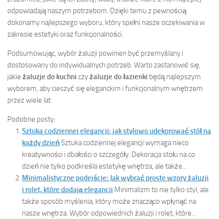
odpowiadają naszym potrzebom. Dzięki temu z pewnością
dokonamy najlepszego wyboru, który spełni nasze oczekiwania w
zakresie estetyki oraz funkcjonalności.
Podsumowując, wybór żaluzji powinien być przemyślany i
dostosowany do indywidualnych potrzeb. Warto zastanowić się,
jakie
żaluzje do kuchni
czy
żaluzje do łazienki
będą najlepszym
wyborem, aby cieszyć się eleganckim i funkcjonalnym wnętrzem
przez wiele lat.
Podobne posty:
Sztuka codziennej elegancji: jak stylowo udekorować stół na
każdy dzień
Sztuka codziennej elegancji wymaga nieco
kreatywności i dbałości o szczegóły. Dekoracja stołu na co
dzień nie tylko podkreśla estetykę wnętrza, ale także...
Minimalistyczne podejście: Jak wybrać proste wzory żaluzji
i rolet, które dodają elegancji
Minimalizm to nie tylko styl, ale
także sposób myślenia, który może znacząco wpłynąć na
nasze wnętrza. Wybór odpowiednich żaluzji i rolet, które...