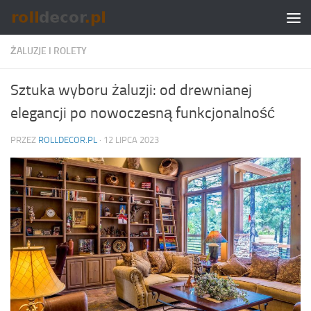
Skip to content
ŻALUZJE I ROLETY
Sztuka wyboru żaluzji: od drewnianej
elegancji po nowoczesną funkcjonalność
PRZEZ
ROLLDECOR.PL
·
12 LIPCA 2023