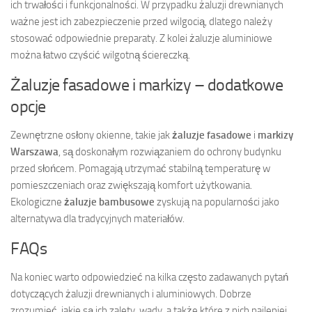
ich trwałości i funkcjonalności. W przypadku żaluzji drewnianych
ważne jest ich zabezpieczenie przed wilgocią, dlatego należy
stosować odpowiednie preparaty. Z kolei żaluzje aluminiowe
można łatwo czyścić wilgotną ściereczką.
Żaluzje fasadowe i markizy – dodatkowe
opcje
Zewnętrzne osłony okienne, takie jak
żaluzje fasadowe
i
markizy
Warszawa
, są doskonałym rozwiązaniem do ochrony budynku
przed słońcem. Pomagają utrzymać stabilną temperaturę w
pomieszczeniach oraz zwiększają komfort użytkowania.
Ekologiczne
żaluzje bambusowe
zyskują na popularności jako
alternatywa dla tradycyjnych materiałów.
FAQs
Na koniec warto odpowiedzieć na kilka często zadawanych pytań
dotyczących żaluzji drewnianych i aluminiowych. Dobrze
zrozumieć, jakie są ich zalety, wady, a także które z nich najlepiej