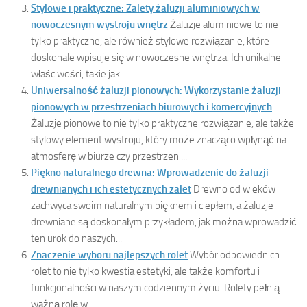
Stylowe i praktyczne: Zalety żaluzji aluminiowych w
nowoczesnym wystroju wnętrz
Żaluzje aluminiowe to nie
tylko praktyczne, ale również stylowe rozwiązanie, które
doskonale wpisuje się w nowoczesne wnętrza. Ich unikalne
właściwości, takie jak...
Uniwersalność żaluzji pionowych: Wykorzystanie żaluzji
pionowych w przestrzeniach biurowych i komercyjnych
Żaluzje pionowe to nie tylko praktyczne rozwiązanie, ale także
stylowy element wystroju, który może znacząco wpłynąć na
atmosferę w biurze czy przestrzeni...
Piękno naturalnego drewna: Wprowadzenie do żaluzji
drewnianych i ich estetycznych zalet
Drewno od wieków
zachwyca swoim naturalnym pięknem i ciepłem, a żaluzje
drewniane są doskonałym przykładem, jak można wprowadzić
ten urok do naszych...
Znaczenie wyboru najlepszych rolet
Wybór odpowiednich
rolet to nie tylko kwestia estetyki, ale także komfortu i
funkcjonalności w naszym codziennym życiu. Rolety pełnią
ważną rolę w...