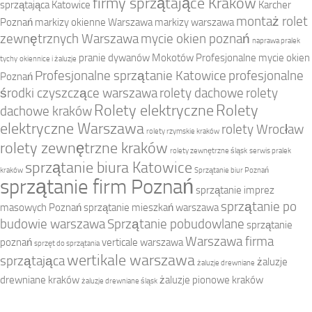
firmy sprzątające Kraków
sprzątająca Katowice
Karcher
montaż rolet
Poznań
markizy okienne Warszawa
markizy warszawa
zewnętrznych Warszawa
mycie okien poznań
naprawa pralek
pranie dywanów Mokotów
Profesjonalne mycie okien
tychy
okiennice i żaluzje
Profesjonalne sprzątanie Katowice
profesjonalne
Poznań
środki czyszczące warszawa
rolety dachowe
rolety
Rolety elektryczne
Rolety
dachowe kraków
elektryczne Warszawa
rolety Wrocław
rolety rzymskie kraków
rolety zewnętrzne kraków
rolety zewnętrzne śląsk
serwis pralek
sprzątanie biura Katowice
kraków
Sprzątanie biur Poznań
sprzątanie firm Poznań
sprzątanie imprez
sprzątanie po
masowych Poznań
sprzątanie mieszkań warszawa
budowie warszawa
Sprzątanie pobudowlane
sprzątanie
Warszawa firma
poznań
verticale warszawa
sprzęt do sprzątania
wertikale warszawa
sprzątająca
żaluzje
żaluzje drewniane
drewniane kraków
żaluzje pionowe kraków
żaluzje drewniane śląsk