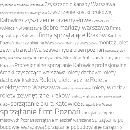
Czyszczenie kanapy Warszawa
czyszczenie dywanów Warszawa
czyszczenie kostki brukowej
czyszczenie kostki brukowej gdynia
czyszczenie przemysłowe
Katowice
czyszczenie
dobre markizy warszawa
wykładzin w warszawie
Firma
firmy sprzątające Kraków
sprzątająca Katowice
Karcher
montaż rolet
Poznań
markizy okienne Warszawa
markizy warszawa
zewnętrznych Warszawa
mycie okien poznań
naprawa pralek
pranie dywanów Mokotów
Profesjonalne mycie okien
tychy
okiennice i żaluzje
Profesjonalne sprzątanie Katowice
profesjonalne
Poznań
środki czyszczące warszawa
rolety dachowe
rolety
Rolety elektryczne
Rolety
dachowe kraków
elektryczne Warszawa
rolety Wrocław
rolety rzymskie kraków
rolety zewnętrzne kraków
rolety zewnętrzne śląsk
serwis pralek
sprzątanie biura Katowice
kraków
Sprzątanie biur Poznań
sprzątanie firm Poznań
sprzątanie imprez
sprzątanie po
masowych Poznań
sprzątanie mieszkań warszawa
budowie warszawa
Sprzątanie pobudowlane
sprzątanie