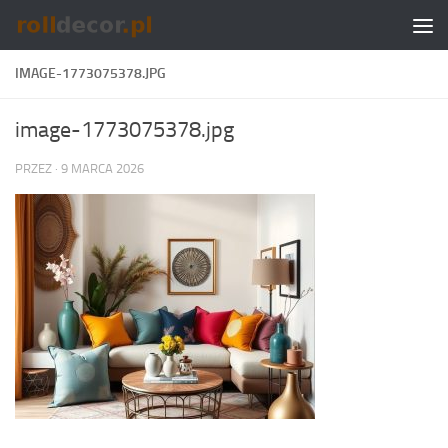
Skip to content
IMAGE-1773075378.JPG
image-1773075378.jpg
PRZEZ
·
9 MARCA 2026