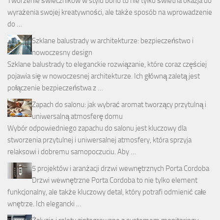
Tworzenie świeczników w stylu boho to nie tylko świetna okazja do
wyrażenia swojej kreatywności, ale także sposób na wprowadzenie
do …
Szklane balustrady w architekturze: bezpieczeństwo i
nowoczesny design
Szklane balustrady to eleganckie rozwiązanie, które coraz częściej
pojawia się w nowoczesnej architekturze. Ich główną zaletą jest
połączenie bezpieczeństwa z …
Zapach do salonu: jak wybrać aromat tworzący przytulną i
uniwersalną atmosferę domu
Wybór odpowiedniego zapachu do salonu jest kluczowy dla
stworzenia przytulnej i uniwersalnej atmosfery, która sprzyja
relaksowi i dobremu samopoczuciu. Aby …
5 projektów i aranżacji drzwi wewnętrznych Porta Cordoba
Drzwi wewnętrzne Porta Cordoba to nie tylko element
funkcjonalny, ale także kluczowy detal, który potrafi odmienić całe
wnętrze. Ich elegancki …