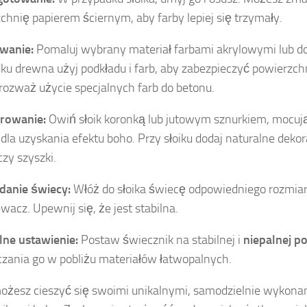
chnię papierem ściernym, aby farby lepiej się trzymały.
wanie:
Pomaluj wybrany materiał farbami akrylowymi lub do
ku drewna użyj podkładu i farb, aby zabezpieczyć powierzc
rozważ użycie specjalnych farb do betonu.
orowanie:
Owiń słoik koronką lub jutowym sznurkiem, mocują
dla uzyskania efektu boho. Przy słoiku dodaj naturalne dekor
czy szyszki.
danie świecy:
Włóż do słoika świecę odpowiedniego rozmiar
wacz. Upewnij się, że jest stabilna.
ilne ustawienie:
Postaw świecznik na stabilnej i
niepalnej p
zania go w pobliżu materiałów łatwopalnych.
ożesz cieszyć się swoimi unikalnymi, samodzielnie wykon