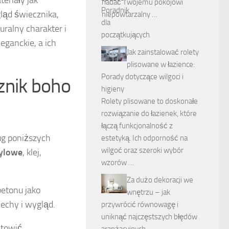
eriały jak
nadać Twojemu pokojowi
ląd świecznika,
niepowtarzalny …
ralny charakter i
leganckie, a ich
Jak zainstalować rolety
plisowane w łazience:
Porady dotyczące wilgoci i
znik boho
higieny
Rolety plisowane to doskonałe
rozwiązanie do łazienek, które
łączą funkcjonalność z
ug poniższych
estetyką. Ich odporność na
wilgoć oraz szeroki wybór
rylowe
, klej,
wzorów …
Za dużo dekoracji we
betonu jako
wnętrzu – jak
echy i wygląd.
przywrócić równowagę i
uniknąć najczęstszych błędów
atowić