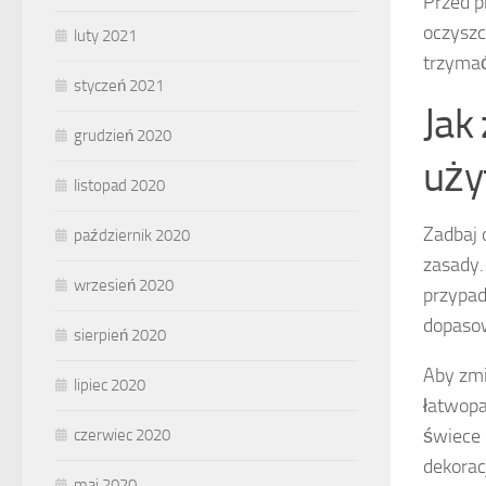
Przed p
oczyszc
luty 2021
trzymać
styczeń 2021
Jak
grudzień 2020
uży
listopad 2020
Zadbaj
październik 2020
zasady.
wrzesień 2020
przypad
dopasow
sierpień 2020
Aby zmi
lipiec 2020
łatwopa
świece 
czerwiec 2020
dekoracj
maj 2020