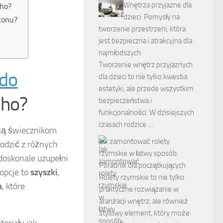
Wnętrza przyjazne dla
oho?
dzieci: Pomysły na
tonu?
tworzenie przestrzeni, która
jest bezpieczna i atrakcyjna dla
najmłodszych
Tworzenie wnętrz przyjaznych
 do
dla dzieci to nie tylko kwestia
estetyki, ale przede wszystkim
ho?
bezpieczeństwa i
funkcjonalności. W dzisiejszych
czasach rodzice …
ją świecznikom
Jak zamontować rolety
odzić z różnych
rzymskie w łatwy sposób:
 doskonale uzupełni
Poradnik dla początkujących
opcje to
szyszki
,
Rolety rzymskie to nie tylko
a
, które
praktyczne rozwiązanie w
aranżacji wnętrz, ale również
stylowy element, który może