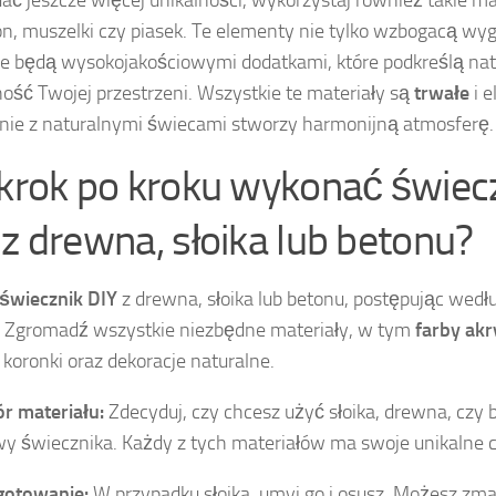
ać jeszcze więcej unikalności, wykorzystaj również takie mat
, muszelki czy piasek. Te elementy nie tylko wzbogacą wyg
że będą wysokojakościowymi dodatkami, które podkreślą natu
ność Twojej przestrzeni. Wszystkie te materiały są
trwałe
i e
nie z naturalnymi świecami stworzy harmonijną atmosferę.
 krok po kroku wykonać świec
 z drewna, słoika lub betonu?
świecznik DIY
z drewna, słoika lub betonu, postępując wedł
 Zgromadź wszystkie niezbędne materiały, w tym
farby ak
, koronki oraz dekoracje naturalne.
r materiału:
Zdecyduj, czy chcesz użyć słoika, drewna, czy 
y świecznika. Każdy z tych materiałów ma swoje unikalne c
gotowanie:
W przypadku słoika, umyj go i osusz. Możesz zm