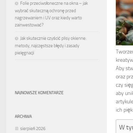
Folie przeciwsłoneczne na okna – jak
wybrać skuteczną ochronę przed
nagrzewaniem i UV oraz kiedy warto
zainwestować?
Jak skutecznie czyścić plisy okienne:
metody, najczęstsze błędy i zasady
Tworzen
pielęgnacji
kreatyw
Aby stw
oraz pr
czy się
aby uni
NAJNOWSZE KOMENTARZE
artykul
ich pi
ARCHIWA
W ty
sierpień 2026