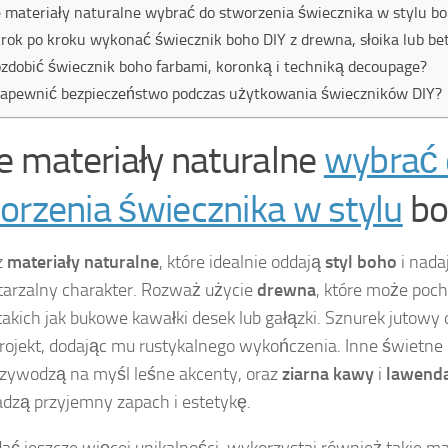
e materiały naturalne wybrać do stworzenia świecznika w stylu b
krok po kroku wykonać świecznik boho DIY z drewna, słoika lub be
ozdobić świecznik boho farbami, koronką i techniką decoupage?
zapewnić bezpieczeństwo podczas użytkowania świeczników DIY?
ie materiały naturalne
wybrać
orzenia świecznika w stylu
bo
z
materiały naturalne
, które idealnie oddają
styl boho
i nada
arzalny charakter. Rozważ użycie
drewna
, które może poch
 takich jak bukowe kawałki desek lub gałązki. Sznurek jutowy
rojekt, dodając mu rustykalnego wykończenia. Inne świetne 
rzywodzą na myśl leśne akcenty, oraz
ziarna kawy
i
lawend
zą przyjemny zapach i estetykę.