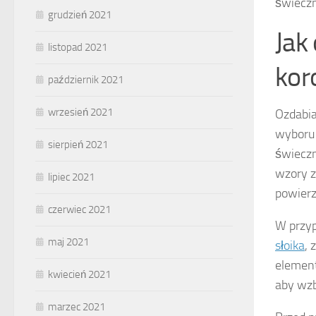
świeczn
grudzień 2021
Jak
listopad 2021
kor
październik 2021
wrzesień 2021
Ozdabia
wyboru 
sierpień 2021
świeczn
wzory z
lipiec 2021
powierz
czerwiec 2021
W przyp
maj 2021
słoika
, 
elementó
kwiecień 2021
aby wzb
marzec 2021