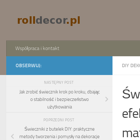
Skip to content
Współpraca i kontakt
OBSERWUJ:
DIY DEK
NASTĘPNY POST
Świ
Jak zrobić świecznik krok po kroku, dbając
o stabilność i bezpieczeństwo
użytkowania
efe
POPRZEDNI POST
mat
Świeczniki z butelek DIY: praktyczne
metody tworzenia i pomysły na dekoracje