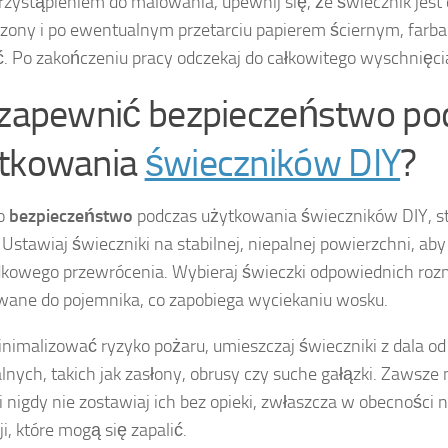
rzystąpieniem do malowania, upewnij się, że świecznik jest 
zony i po ewentualnym przetarciu papierem ściernym, farba b
. Po zakończeniu pracy odczekaj do całkowitego wyschnięci
 zapewnić bezpieczeństwo po
tkowania
świeczników DIY
?
 o
bezpieczeństwo
podczas użytkowania świeczników DIY, st
 Ustawiaj świeczniki na stabilnej, niepalnej powierzchni, ab
kowego przewrócenia. Wybieraj świeczki odpowiednich roz
ane do pojemnika, co zapobiega wyciekaniu wosku.
nimalizować ryzyko pożaru, umieszczaj świeczniki z dala o
lnych, takich jak zasłony, obrusy czy suche gałązki. Zawsze 
i nigdy nie zostawiaj ich bez opieki, zwłaszcza w obecności 
i, które mogą się zapalić.