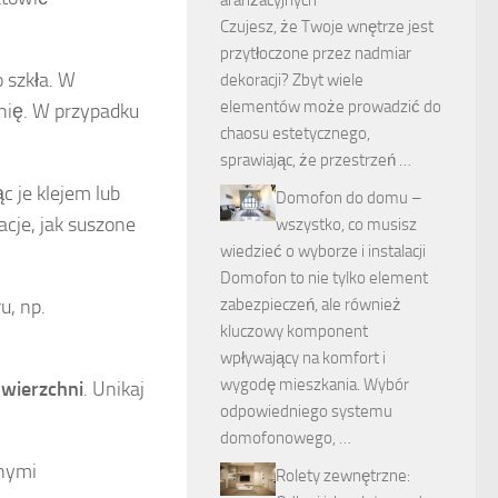
aranżacyjnych
Czujesz, że Twoje wnętrze jest
przytłoczone przez nadmiar
 szkła. W
dekoracji? Zbyt wiele
elementów może prowadzić do
hnię. W przypadku
chaosu estetycznego,
sprawiając, że przestrzeń …
c je klejem lub
Domofon do domu –
acje, jak suszone
wszystko, co musisz
wiedzieć o wyborze i instalacji
Domofon to nie tylko element
u, np.
zabezpieczeń, ale również
kluczowy komponent
wpływający na komfort i
wygodę mieszkania. Wybór
owierzchni
. Unikaj
odpowiedniego systemu
domofonowego, …
anymi
Rolety zewnętrzne: