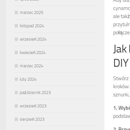
Aby dod
cynamon
marzec 2025
ale tak
przytul
listopad 2024
połącze
wrzesień 2024
Jak
kwiecień 2024
DIY
marzec 2024
Stwórz
luty 2024
kroków.
październik 2023
sznurki
wrzesień 2023
1. Wybó
podstaw
sierpień 2023
2. Przy