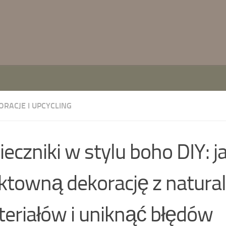
ORACJE I UPCYCLING
eczniki w stylu boho DIY: j
ktowną dekorację z natura
eriałów i uniknąć błędów