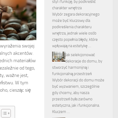
styl i funkcję, by podkreślić
charakter wnętrza
Wybór zegara dekoracyjnego
może być kluczowy dla
podkreślenia charakteru
wnętrza, jednak wiele osób
często popełnia błędy, które
 wyrażenia swojej
wpływają na estetykę …
alnych akcentów.
Jak selekcjonować
ednich materiałów
dekoracje do domu, by
ezależnie od tego,
stworzyć harmonijną i
funkcjonalną przestrzeń
ty, ważne jest,
Wybór dekoracji do domu może
eństwu. W tym
być wyzwaniem, szczególnie
oho, ciesząc się
gdy chcemy, aby nasza
przestrzeń była zarówno
estetyczna, jak i funkcjonalna.
Kluczem …