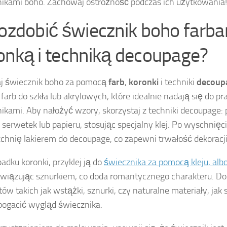
ikami boho. Zachowaj ostrożność podczas ich użytkowania!
 ozdobić świecznik boho farba
onką i techniką decoupage?
j świecznik boho za pomocą
farb
,
koronki
i techniki
decoup
farb do szkła lub akrylowych, które idealnie nadają się do pr
ikami. Aby nałożyć wzory, skorzystaj z techniki decoupage: 
 serwetek lub papieru, stosując specjalny klej. Po wyschnięc
chnię lakierem do decoupage, co zapewni trwałość dekoracji
adku koronki, przyklej ją do
świecznika za pomocą kleju, alb
związując sznurkiem, co doda romantycznego charakteru. D
w takich jak wstążki, sznurki, czy naturalne materiały, jak sz
ogacić wygląd świecznika.