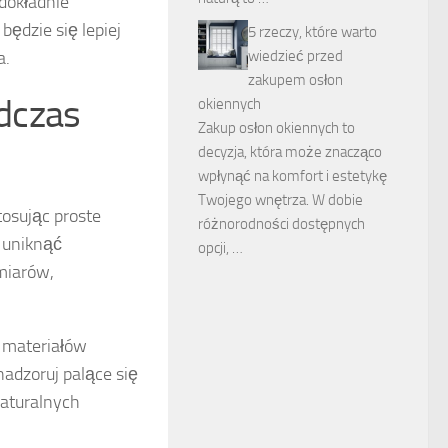
dokładnie
ędzie się lepiej
5 rzeczy, które warto
a.
wiedzieć przed
zakupem osłon
dczas
okiennych
Zakup osłon okiennych to
decyzja, która może znacząco
wpłynąć na komfort i estetykę
Twojego wnętrza. W dobie
osując proste
różnorodności dostępnych
y uniknąć
opcji, …
miarów,
d materiałów
nadzoruj palące się
naturalnych