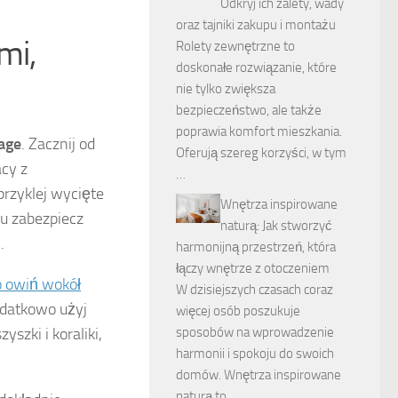
Odkryj ich zalety, wady
oraz tajniki zakupu i montażu
mi,
Rolety zewnętrzne to
doskonałe rozwiązanie, które
nie tylko zwiększa
bezpieczeństwo, ale także
poprawia komfort mieszkania.
age
. Zacznij od
Oferują szereg korzyści, w tym
acy z
…
przyklej wycięte
Wnętrza inspirowane
iu zabezpiecz
naturą: Jak stworzyć
.
harmonijną przestrzeń, która
łączy wnętrze z otoczeniem
o owiń wokół
W dzisiejszych czasach coraz
odatkowo użyj
więcej osób poszukuje
yszki i koraliki,
sposobów na wprowadzenie
harmonii i spokoju do swoich
domów. Wnętrza inspirowane
naturą to …