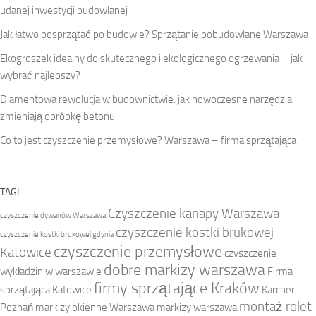
udanej inwestycji budowlanej
Jak łatwo posprzątać po budowie? Sprzątanie pobudowlane Warszawa
Ekogroszek idealny do skutecznego i ekologicznego ogrzewania – jak
wybrać najlepszy?
Diamentowa rewolucja w budownictwie: jak nowoczesne narzędzia
zmieniają obróbkę betonu
Co to jest czyszczenie przemysłowe? Warszawa – firma sprzątająca
TAGI
Czyszczenie kanapy Warszawa
czyszczenie dywanów Warszawa
czyszczenie kostki brukowej
czyszczenie kostki brukowej gdynia
czyszczenie przemysłowe
Katowice
czyszczenie
dobre markizy warszawa
wykładzin w warszawie
Firma
firmy sprzątające Kraków
sprzątająca Katowice
Karcher
montaż rolet
Poznań
markizy okienne Warszawa
markizy warszawa