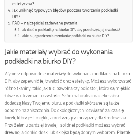
estetyczna?
Jak uniknąć typowych błędów podczas tworzenia podkładki
DIY?
FAQ – najczęściej zadawane pytania
Jak dbać o podkładkę na biurko DIY, aby przedłużyć jej trwałość?
Jakie są ograniczenia rozmiarów podkładki na biurko DIY?
Jakie materiały wybrać do wykonania
podkładki na biurko DIY?
Wybierz odpowiednie
materiały
do wykonania podkładki na biurko
DIY, aby zapewnić jej trwałość oraz estetykę. Możesz wykorzystać
różne tkaniny, takie jak
filc
, bawełna czy poliester, które są miękkie i
łatwe w utrzymaniu czystości. Skóra naturalna oraz ekoskóra
dodadzą klasy Twojemu biuru, a podkładki skórzane są także
odporne na zniszczenia. Do ekologicznych rozwiązań zalicza się
korek
, który jest miękki, amortyzujący i przyjazny dla środowiska.
Przy želaniu bardziej trwałej i solidnej podkładki możesz wybrać
drewno
, a cienkie deski lub sklejka będą dobrym wyborem.
Plastik