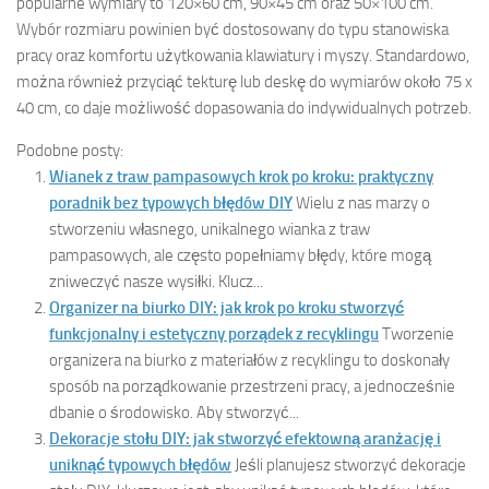
popularne wymiary to 120×60 cm, 90×45 cm oraz 50×100 cm.
Wybór rozmiaru powinien być dostosowany do typu stanowiska
pracy oraz komfortu użytkowania klawiatury i myszy. Standardowo,
można również przyciąć tekturę lub deskę do wymiarów około 75 x
40 cm, co daje możliwość dopasowania do indywidualnych potrzeb.
Podobne posty:
Wianek z traw pampasowych krok po kroku: praktyczny
poradnik bez typowych błędów DIY
Wielu z nas marzy o
stworzeniu własnego, unikalnego wianka z traw
pampasowych, ale często popełniamy błędy, które mogą
zniweczyć nasze wysiłki. Klucz...
Organizer na biurko DIY: jak krok po kroku stworzyć
funkcjonalny i estetyczny porządek z recyklingu
Tworzenie
organizera na biurko z materiałów z recyklingu to doskonały
sposób na porządkowanie przestrzeni pracy, a jednocześnie
dbanie o środowisko. Aby stworzyć...
Dekoracje stołu DIY: jak stworzyć efektowną aranżację i
uniknąć typowych błędów
Jeśli planujesz stworzyć dekoracje