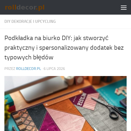
Skip to content
DIY DEKORACJE I UPCYCLING
Podkładka na biurko DIY: jak stworzyć
praktyczny i spersonalizowany dodatek bez
typowych błędów
PRZEZ
ROLLDECOR.PL
·
6 LIPCA 2026