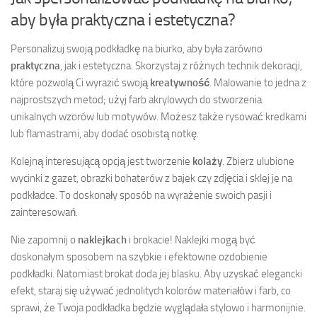
aby była praktyczna i estetyczna?
Personalizuj swoją podkładkę na biurko, aby była zarówno
praktyczna
, jak i estetyczna. Skorzystaj z różnych technik dekoracji,
które pozwolą Ci wyrazić swoją
kreatywność
. Malowanie to jedna z
najprostszych metod; użyj farb akrylowych do stworzenia
unikalnych wzorów lub motywów. Możesz także rysować kredkami
lub flamastrami, aby dodać osobistą notkę.
Kolejną interesującą opcją jest tworzenie
kolaży
. Zbierz ulubione
wycinki z gazet, obrazki bohaterów z bajek czy zdjęcia i sklej je na
podkładce. To doskonały sposób na wyrażenie swoich pasji i
zainteresowań.
Nie zapomnij o
naklejkach
i brokacie! Naklejki mogą być
doskonałym sposobem na szybkie i efektowne ozdobienie
podkładki. Natomiast brokat doda jej blasku. Aby uzyskać elegancki
efekt, staraj się używać jednolitych kolorów materiałów i farb, co
sprawi, że Twoja podkładka będzie wyglądała stylowo i harmonijnie.