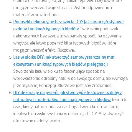
stołu DIY, kluczowe jest, aby unikać typowych błędów, które
mogą zniweczyć Twoje starania. Wybór odpowiednich
materiałów oraz technik...
Poduszki dekoracyjne bez szycia DIY: jak stworzyć stylowe
ozdoby i uniknąć typowych błędów
Tworzenie poduszek
dekoracyjnych bez szycia to wspaniały sposób na ożywienie
wnętrza, ale łatwo popełnić kilka typowych błędów, które
mogą zniweczyć efekt. Kluczowe...
Las w słoiku DIY: jak stworzyć samowystarczalny mini
ekosystem i uniknąć typowych błędów pielęgnacji
Stworzenie lasu w słoiku to fascynujący sposób na
wprowadzenie odrobiny natury do swojego domu, ale wymaga
przemyślanej koncepcji. Kluczowe jest, aby zrozumieć,...
DIY dekoracje na jesień: jak stworzyć efektowne ozdoby z
naturalnych materiałów i uniknąć typowych błędów
Jesień to
czas, kiedy natura obdarza nas bogactwem kolorów i form,
idealnych do wykorzystania w dekoracjach DIY. Aby stworzyć
efektowne ozdoby, warto...