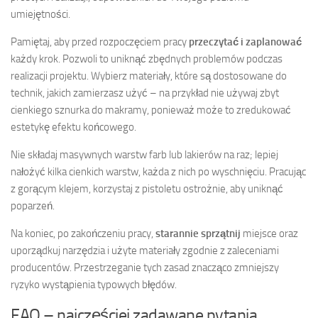
umiejętności.
Pamiętaj, aby przed rozpoczęciem pracy
przeczytać i zaplanować
każdy krok. Pozwoli to uniknąć zbędnych problemów podczas
realizacji projektu. Wybierz materiały, które są dostosowane do
technik, jakich zamierzasz użyć – na przykład nie używaj zbyt
cienkiego sznurka do makramy, ponieważ może to zredukować
estetykę efektu końcowego.
Nie składaj masywnych warstw farb lub lakierów na raz; lepiej
nałożyć kilka cienkich warstw, każda z nich po wyschnięciu. Pracując
z gorącym klejem, korzystaj z pistoletu ostrożnie, aby uniknąć
poparzeń.
Na koniec, po zakończeniu pracy,
starannie sprzątnij
miejsce oraz
uporządkuj narzędzia i użyte materiały zgodnie z zaleceniami
producentów. Przestrzeganie tych zasad znacząco zmniejszy
ryzyko wystąpienia typowych błędów.
FAQ – najczęściej zadawane pytania