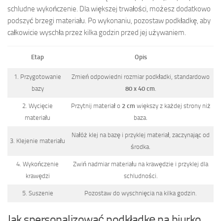
schludne wykończenie. Dla większej trwałości, możesz dodatkowo
podszyć brzegi materiału. Po wykonaniu, pozostaw podkładkę, aby
całkowicie wyschła przez kilka godzin przed jej używaniem.
Etap
Opis
1. Przygotowanie
Zmień odpowiedni rozmiar podkładki, standardowo
bazy
80 x 40 cm
.
2. Wycięcie
Przytnij materiał o
2 cm
większy z każdej strony niż
materiału
baza.
Nałóż klej na bazę i przyklej materiał, zaczynając od
3. Klejenie materiału
środka.
4. Wykończenie
Zwiń nadmiar materiału na krawędzie i przyklej dla
krawędzi
schludności.
5. Suszenie
Pozostaw do wyschnięcia na kilka godzin.
Jak spersonalizować podkładkę na biurko,