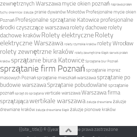
zewnętrznych Warszawa
mycie okien poznań
naprawa pralek
pranie dywanów Mokotów
Profesjonalne mycie okien
tychy
okiennice i żaluzje
Profesjonalne sprzątanie Katowice
profesjonalne
Poznań
środki czyszczące warszawa
rolety dachowe
rolety
Rolety elektryczne
Rolety
dachowe kraków
elektryczne Warszawa
rolety Wrocław
rolety rzymskie kraków
rolety zewnętrzne kraków
rolety zewnętrzne śląsk
serwis pralek
sprzątanie biura Katowice
kraków
Sprzątanie biur Poznań
sprzątanie firm Poznań
sprzątanie imprez
sprzątanie po
masowych Poznań
sprzątanie mieszkań warszawa
budowie warszawa
Sprzątanie pobudowlane
sprzątanie
Warszawa firma
poznań
verticale warszawa
sprzęt do sprzątania
wertikale warszawa
sprzątająca
żaluzje
żaluzje drewniane
drewniane kraków
żaluzje pionowe kraków
żaluzje drewniane śląsk
{{site_title}} © {{year}}. Wszelkie prawa zastrzeżone