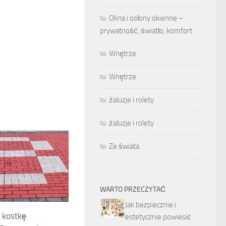
Okna i osłony okienne –
prywatność, światło, komfort
Wnętrze
Wnętrze
żaluzje i rolety
żaluzje i rolety
Ze świata
WARTO PRZECZYTAĆ
Jak bezpiecznie i
ć kostkę
estetycznie powiesić