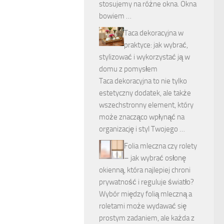
stosujemy na różne okna. Okna
bowiem …
Taca dekoracyjna w
praktyce: jak wybrać,
stylizować i wykorzystać ją w
domu z pomysłem
Taca dekoracyjna to nie tylko
estetyczny dodatek, ale także
wszechstronny element, który
może znacząco wpłynąć na
organizację i styl Twojego …
Folia mleczna czy rolety
– jak wybrać osłonę
okienną, która najlepiej chroni
prywatność i reguluje światło?
Wybór między folią mleczną a
roletami może wydawać się
prostym zadaniem, ale każda z