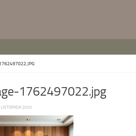
1762497022.JPG
age-1762497022.jpg
 LISTOPADA 2025