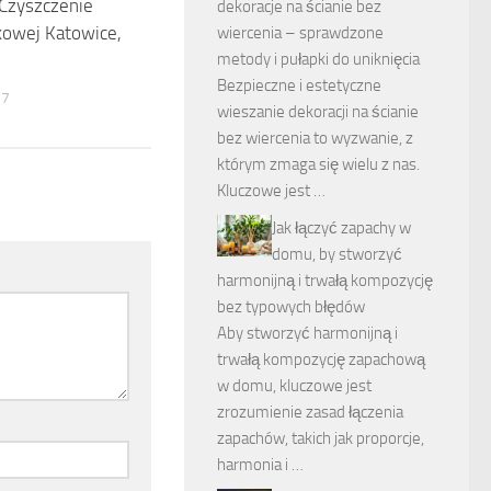
Czyszczenie
dekoracje na ścianie bez
kowej Katowice,
wiercenia – sprawdzone
metody i pułapki do uniknięcia
Bezpieczne i estetyczne
17
wieszanie dekoracji na ścianie
bez wiercenia to wyzwanie, z
którym zmaga się wielu z nas.
Kluczowe jest …
Jak łączyć zapachy w
domu, by stworzyć
harmonijną i trwałą kompozycję
bez typowych błędów
Aby stworzyć harmonijną i
trwałą kompozycję zapachową
w domu, kluczowe jest
zrozumienie zasad łączenia
zapachów, takich jak proporcje,
harmonia i …