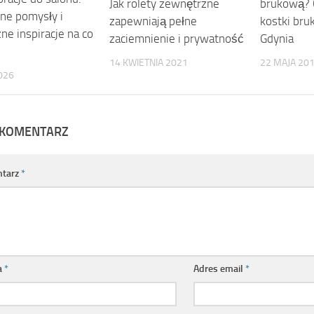
brukową? 
Jak rolety zewnętrzne
ne pomysły i
kostki bru
zapewniają pełne
ne inspiracje na co
Gdynia
zaciemnienie i prywatność
22 MAJA 20
14 KWIETNIA 2021
026
 KOMENTARZ
tarz
*
a
*
Adres email
*