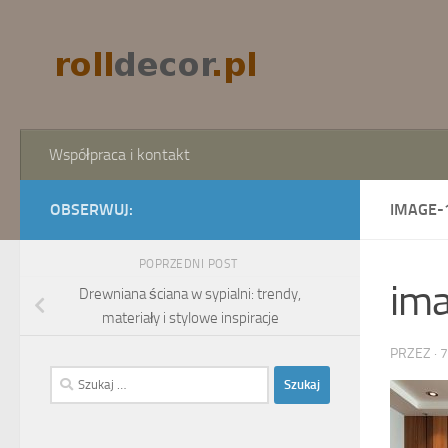
Skip to content
Współpraca i kontakt
OBSERWUJ:
IMAGE-
POPRZEDNI POST
im
Drewniana ściana w sypialni: trendy,
materiały i stylowe inspiracje
PRZEZ
·
7
Szukaj: