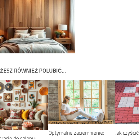
ŻESZ RÓWNIEŻ POLUBIĆ…
Jak czyści
Optymalne zaciemnienie:
racje do salonu: