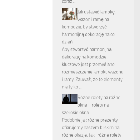
coraz …
Jak ustawić lampkę,
wazon i ramę na
komodzie, by stworzyć
harmonijną dekorację na co
dzień
Aby stworzyć harmonijną
dekorację na komodzie,
kluczowe jest przemyślane
rozmieszczenie lampki, wazonu
i ramy. Zauważ, że te elementy
nie tylko …
Różne rolety na różne
okna – rolety na
szerokie okna
Podobnie jak różne prezenty
ofiarujemy naszym bliskim na
różne okazje, tak i różne rolety