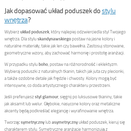
Jak dopasować układ poduszek do
stylu
wnętrza
?
Wybierz
układ poduszek
, który najlepiej odzwierciedla styl Twojego
wnętrza. Dla stylu
skandynawskiego
postaw na jasne kolory i
naturalne materiały, takie jak len czy bawełna. Zastosuj stonowane,
geometryczne wzory, aby zachować harmonię i prostotę aranżacji.
W przypadku stylu
boho
, postaw na różnorodność i eklektyzm.
Wybieraj poduszki z naturalnych tkanin, takich jak juta czy plecionki,
a także ozdobne detale jak frędzle i chwosty. Kolory mogą być
intensywne, co doda artystycznego charakteru przestrzeni.
Jeśli preferujesz
styl glamour
, sięgnij po luksusowe tkaniny, takie
jak aksamit lub welur. Głębokie, nasycone kolory oraz metaliczne
akcenty będą podkreślać elegancję i wyrafinowanie wnętrza.
Tworząc
symetryczny
lub
asymetryczny
układ poduszek, kieruj się
charakterem stylu. Symetryczne aranżacje harmonizują z