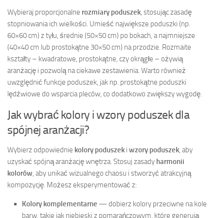
Wybieraj proporcjonalne
rozmiary poduszek
, stosując zasadę
stopniowania ich wielkości. Umieść największe poduszki (np.
60×60 cm) z tyłu, średnie (50×50 cm) po bokach, a najmniejsze
(40×40 cm lub prostokątne 30×50 cm) na przodzie. Rozmaite
kształty – kwadratowe, prostokątne, czy okrągłe – ożywią
aranżację i pozwolą na ciekawe zestawienia. Warto również
uwzględnić funkcje poduszek, jak np. prostokątne poduszki
lędźwiowe do wsparcia pleców, co dodatkowo zwiększy wygodę.
Jak wybrać kolory i wzory poduszek dla
spójnej aranżacji?
Wybierz odpowiednie
kolory poduszek
i
wzory poduszek
, aby
uzyskać spójną aranżację wnętrza. Stosuj zasady
harmonii
kolorów
, aby unikać wizualnego chaosu i stworzyć atrakcyjną
kompozycję. Możesz eksperymentować z:
Kolory komplementarne
— dobierz kolory przeciwne na kole
barw, takie jak niebieski z pomarańczowym, które generują