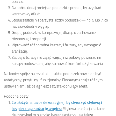
oparciu.
Na końcu dodaj mniejsze poduszki z przodu, by uzyskać
warstwowy efekt.
Stosuj zasadę nieparzystej liczby poduszek — np. 5 lub 7, co
nada swobodny wygląd.
Grupuj poduszki w kompozycje, dbając o zachowanie
równowagi i proporcji.
Wprowadź różnorodne kształty i faktury, aby wzbogacić
aranżację.
Zadbaj o to, aby nie zająć więcej niż połowy powierzchni
kanapy poduszkami, aby zachować komfort użytkowania.
Na koniec spójrz na rezultat — układ poduszek powinien być
estetyczny, przytulny i funkcjonalny. Eksperymentuj z różnymi
ustawieniami, aż osiągniesz satysfakcjonujący efekt.
Podobne posty:
Co ułożyć na tacce dekoracyjnej, by stworzyć stylową i
bezpieczną aranżację wnętrza
Stylowa aranżacja na tacce
dekoracyjnej to nie tylko kwestia estetyki, ale także