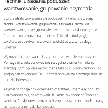
Techniki układania poduszek:
warstwowanie, grupowanie, asymetria
Stwórz
atrakcyjną aranżację
poduszek na kanapie, stosując
techniki warstwowania, grupowania i asymetrii. Zacznij od
warstwowania, układając największe poduszki z tyłu, następnie
średnie, a na przodzie najmniejsze. Taki układ dodaje głębi i
tekstury, co pozytywnie wpływa na efekt estetyczny całego
wnętrza.
Wykorzystaj grupowanie, łącząc poduszki w małe kompozycje.
Pomaga to wyeksponować poszczególne elementy, nadając
aranżacji rytm. Spróbuj łączyć różne tekstury i wzory, zachowując
spójną paletę kolorów. Taki kontrast sprawia, że aranżacja staje się
bardziej interesująca.
Asymetria dodaje nowoczesnego charakteru. Rozmieść poduszki
nierównomiernie, co wprowadzi lekkość i swobodę do Twojego
wnętrza. Przykładowo, zróżnicuj liczbę poduszek po bokach kanapy,
co nada dynamiki całej kompozycji.