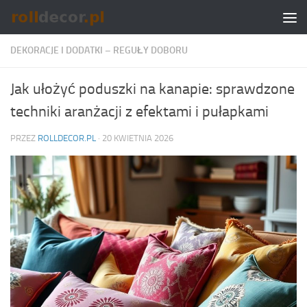
Skip to content
DEKORACJE I DODATKI – REGUŁY DOBORU
Jak ułożyć poduszki na kanapie: sprawdzone
techniki aranżacji z efektami i pułapkami
PRZEZ
ROLLDECOR.PL
·
20 KWIETNIA 2026