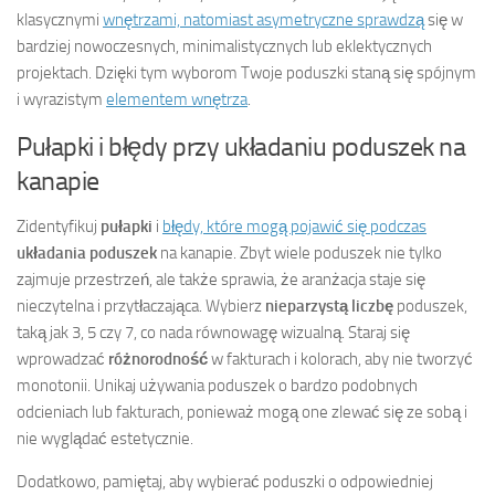
klasycznymi
wnętrzami, natomiast asymetryczne sprawdzą
się w
bardziej nowoczesnych, minimalistycznych lub eklektycznych
projektach. Dzięki tym wyborom Twoje poduszki staną się spójnym
i wyrazistym
elementem wnętrza
.
Pułapki i błędy przy układaniu poduszek na
kanapie
Zidentyfikuj
pułapki
i
błędy, które mogą pojawić się podczas
układania poduszek
na kanapie. Zbyt wiele poduszek nie tylko
zajmuje przestrzeń, ale także sprawia, że aranżacja staje się
nieczytelna i przytłaczająca. Wybierz
nieparzystą liczbę
poduszek,
taką jak 3, 5 czy 7, co nada równowagę wizualną. Staraj się
wprowadzać
różnorodność
w fakturach i kolorach, aby nie tworzyć
monotonii. Unikaj używania poduszek o bardzo podobnych
odcieniach lub fakturach, ponieważ mogą one zlewać się ze sobą i
nie wyglądać estetycznie.
Dodatkowo, pamiętaj, aby wybierać poduszki o odpowiedniej