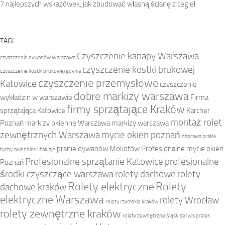
7 najlepszych wskazówek, jak zbudować własną ścianę z cegieł
TAGI
Czyszczenie kanapy Warszawa
czyszczenie dywanów Warszawa
czyszczenie kostki brukowej
czyszczenie kostki brukowej gdynia
czyszczenie przemysłowe
Katowice
czyszczenie
dobre markizy warszawa
wykładzin w warszawie
Firma
firmy sprzątające Kraków
sprzątająca Katowice
Karcher
montaż rolet
Poznań
markizy okienne Warszawa
markizy warszawa
zewnętrznych Warszawa
mycie okien poznań
naprawa pralek
pranie dywanów Mokotów
Profesjonalne mycie okien
tychy
okiennice i żaluzje
Profesjonalne sprzątanie Katowice
profesjonalne
Poznań
środki czyszczące warszawa
rolety dachowe
rolety
Rolety elektryczne
Rolety
dachowe kraków
elektryczne Warszawa
rolety Wrocław
rolety rzymskie kraków
rolety zewnętrzne kraków
rolety zewnętrzne śląsk
serwis pralek