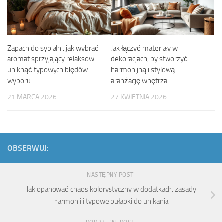
Zapach do sypialni: jak wybrać
Jak łączyć materiały w
aromat sprzyjający relaksowi i
dekoracjach, by stworzyć
uniknąć typowych błędów
harmonijną i stylową
wyboru
aranżację wnętrza
21 MARCA 2026
27 KWIETNIA 2026
OBSERWUJ:
NASTĘPNY POST
Jak opanować chaos kolorystyczny w dodatkach: zasady
harmonii i typowe pułapki do unikania