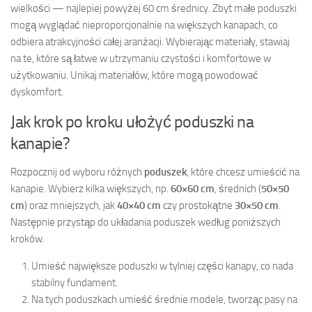
wielkości — najlepiej powyżej 60 cm średnicy. Zbyt małe poduszki
mogą wyglądać nieproporcjonalnie na większych kanapach, co
odbiera atrakcyjności całej aranżacji. Wybierając materiały, stawiaj
na te, które są łatwe w utrzymaniu czystości i komfortowe w
użytkowaniu. Unikaj materiałów, które mogą powodować
dyskomfort.
Jak krok po kroku ułożyć poduszki na
kanapie?
Rozpocznij od wyboru różnych
poduszek
, które chcesz umieścić na
kanapie. Wybierz kilka większych, np.
60×60 cm
, średnich (
50×50
cm
) oraz mniejszych, jak
40×40 cm
czy prostokątne
30×50 cm
.
Następnie przystąp do układania poduszek według poniższych
kroków.
Umieść największe poduszki w tylniej części kanapy, co nada
stabilny fundament.
Na tych poduszkach umieść średnie modele, tworząc pasy na