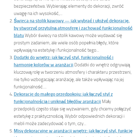
bezpieczeństwa. Wybierając elementy do dekoracji, zwróć
uwagę na ich wysokość,...
Świeca na stolik kawowy — jak wybrać i ułożyć dekorację,
by stworzyć przytulną atmosferę i zachować funkcjonalność
blatu
Wybór świecy na stolik kawowy może wydawać się
prostym zadaniem, ale wiele osób popełnia błędy, które
wpływają na estetykę i funkcjonalność tego...
Dodatki do wnętrz: jak łączyć styl, funkcjonalność i
harmonię kolorów w aranżacji
Dodatki do wnętrz odgrywają
kluczową rolę w tworzeniu atmosfery i charakteru przestrzeni,
nie tylko wzbogacając aranżację, ale także wpływając na jej
funkcjonalność....
Dekoracje do małego przedpokoju: jak łączyć styl z
funkcjonalnością i uniknąć błędów aranżacji
Mały
przedpokój często staje się wyzwaniem, gdy chcemy połączyć
estetykę z praktycznością. Wybór odpowiednich dekoracji i
mebli może zadecydować o tym, czy...
Misy dekoracyjne w aranżacji wnętrz: jak łączyć styl, funkcję