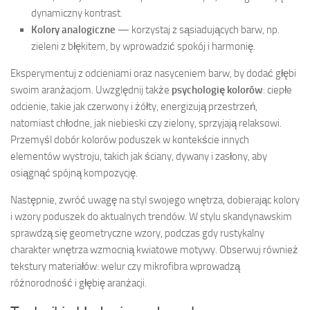
dynamiczny kontrast.
Kolory analogiczne
— korzystaj z sąsiadujących barw, np.
zieleni z błękitem, by wprowadzić spokój i harmonię.
Eksperymentuj z odcieniami oraz nasyceniem barw, by dodać głębi
swoim aranżacjom. Uwzględnij także
psychologię kolorów
: ciepłe
odcienie, takie jak czerwony i żółty, energizują przestrzeń,
natomiast chłodne, jak niebieski czy zielony, sprzyjają relaksowi.
Przemyśl dobór kolorów poduszek w kontekście innych
elementów wystroju, takich jak ściany, dywany i zasłony, aby
osiągnąć spójną kompozycję.
Następnie, zwróć uwagę na styl swojego wnętrza, dobierając kolory
i wzory poduszek do aktualnych trendów. W stylu skandynawskim
sprawdzą się geometryczne wzory, podczas gdy rustykalny
charakter wnętrza wzmocnią kwiatowe motywy. Obserwuj również
tekstury materiałów: welur czy mikrofibra wprowadzą
różnorodność i głębię aranżacji.