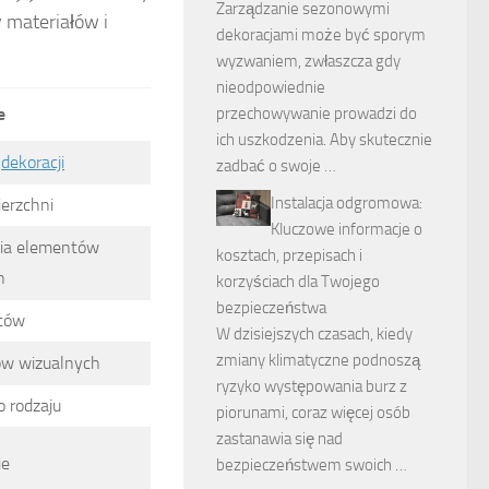
Zarządzanie sezonowymi
y materiałów i
dekoracjami może być sporym
wyzwaniem, zwłaszcza gdy
nieodpowiednie
e
przechowywanie prowadzi do
ich uszkodzenia. Aby skutecznie
i
dekoracji
zadbać o swoje …
Instalacja odgromowa:
erzchni
Kluczowe informacje o
nia elementów
kosztach, przepisach i
h
korzyściach dla Twojego
bezpieczeństwa
tów
W dzisiejszych czasach, kiedy
zmiany klimatyczne podnoszą
ów wizualnych
ryzyko występowania burz z
o rodzaju
piorunami, coraz więcej osób
zastanawia się nad
ie
bezpieczeństwem swoich …