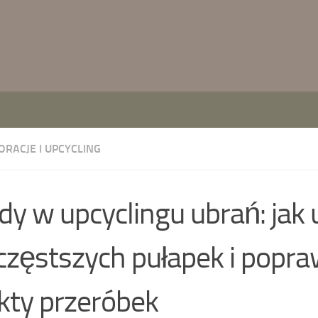
ORACJE I UPCYCLING
dy w upcyclingu ubrań: jak 
częstszych pułapek i popra
kty przeróbek