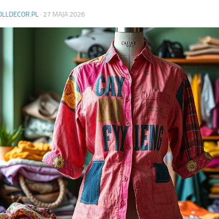
OLLDECOR.PL
·
27 MAJA 2026