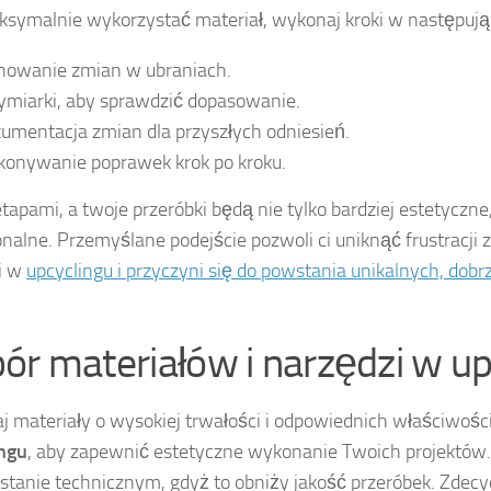
symalnie wykorzystać materiał, wykonaj kroki w następując
nowanie zmian w ubraniach.
ymiarki, aby sprawdzić dopasowanie.
umentacja zmian dla przyszłych odniesień.
onywanie poprawek krok po kroku.
tapami, a twoje przeróbki będą nie tylko bardziej estetyczne, 
onalne. Przemyślane podejście pozwoli ci uniknąć frustracji 
i w
upcyclingu i przyczyni się do powstania unikalnych, dobr
ór materiałów i narzędzi w up
j materiały o wysokiej trwałości i odpowiednich właściwośc
ingu
, aby zapewnić estetyczne wykonanie Twoich projektów. 
stanie technicznym, gdyż to obniży jakość przeróbek. Zdecyd