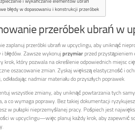
zpieczanie i wykańczanie elementów ubrań
we błędy w dopasowaniu i konstrukcji przeróbek
nowanie przeróbek ubrań w u
ie zaplanuj przeróbki ubrań w upcyclingu, aby uniknąć niep
 i błędów. Zawsze wykonuj
przymiar
przed przystąpieniem d
y krok, który pozwala na określenie odpowiednich miejsc cię
yczne oszacowanie zmian. Zyskaj większą elastyczność i oc
, odkładając nadmiar materiału do przyszłych poprawek.
tuj wszystkie zmiany, aby uniknąć powtarzania tych samy
ła, a co wymaga poprawy. Bez takiej dokumentacji ryzykujes
sz w pułapki nieprzemyślanej pracy. Pośpiech jest najwię
ości w upcyclingu—więc planuj każdy krok, aby zapewnić so
y.