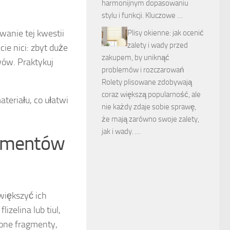
harmonijnym dopasowaniu
stylu i funkcji. Kluczowe …
wanie tej kwestii
Plisy okienne: jak ocenić
zalety i wady przed
ie nici: zbyt duże
zakupem, by uniknąć
ów. Praktykuj
problemów i rozczarowań
Rolety plisowane zdobywają
coraz większą popularność, ale
ateriału, co ułatwi
nie każdy zdaje sobie sprawę,
że mają zarówno swoje zalety,
jak i wady. …
lementów
większyć ich
izelina lub tiul,
ione fragmenty,