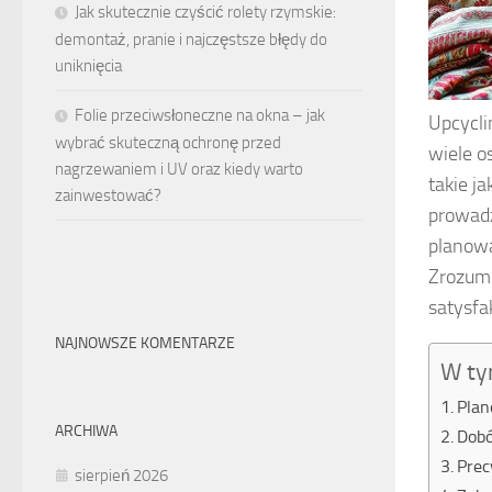
Jak skutecznie czyścić rolety rzymskie:
demontaż, pranie i najczęstsze błędy do
uniknięcia
Folie przeciwsłoneczne na okna – jak
Upcycli
wybrać skuteczną ochronę przed
wiele o
nagrzewaniem i UV oraz kiedy warto
takie j
zainwestować?
prowadz
planowa
Zrozum
satysfa
NAJNOWSZE KOMENTARZE
W ty
Plan
ARCHIWA
Dobó
Prec
sierpień 2026