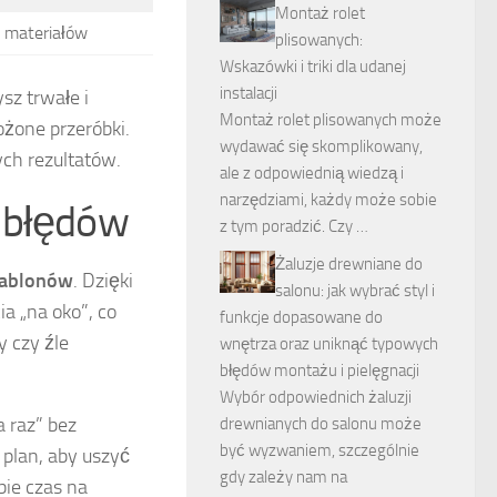
Montaż rolet
i materiałów
plisowanych:
Wskazówki i triki dla udanej
instalacji
z trwałe i
Montaż rolet plisowanych może
ożone przeróbki.
wydawać się skomplikowany,
ych rezultatów.
ale z odpowiednią wiedzą i
narzędziami, każdy może sobie
ać błędów
z tym poradzić. Czy …
Żaluzje drewniane do
zablonów
. Dzięki
salonu: jak wybrać styl i
a „na oko”, co
funkcje dopasowane do
y czy źle
wnętrza oraz uniknąć typowych
błędów montażu i pielęgnacji
Wybór odpowiednich żaluzji
a raz” bez
drewnianych do salonu może
być wyzwaniem, szczególnie
plan, aby uszyć
gdy zależy nam na
bie czas na