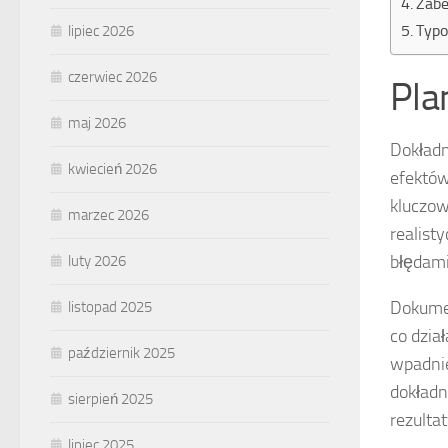
Zabe
Typo
lipiec 2026
czerwiec 2026
Pla
maj 2026
Dokładn
kwiecień 2026
efektów
kluczow
marzec 2026
realist
błędami
luty 2026
Dokumen
listopad 2025
co dzia
październik 2025
wpadnie
dokładn
sierpień 2025
rezultat
lipiec 2025