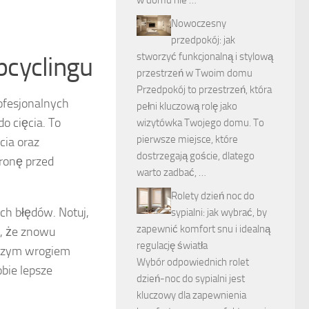
w domu nie …
Nowoczesny
przedpokój: jak
stworzyć funkcjonalną i stylową
pcyclingu
przestrzeń w Twoim domu
Przedpokój to przestrzeń, która
rofesjonalnych
pełni kluczową rolę jako
o cięcia. To
wizytówka Twojego domu. To
pierwsze miejsce, które
cia oraz
dostrzegają goście, dlatego
hronę przed
warto zadbać, …
Rolety dzień noc do
ch błędów. Notuj,
sypialni: jak wybrać, by
zapewnić komfort snu i idealną
z, że znowu
regulację światła
kszym wrogiem
Wybór odpowiednich rolet
bie lepsze
dzień-noc do sypialni jest
kluczowy dla zapewnienia