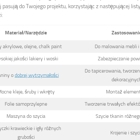
ej pasują do Twojego projektu, korzystając z następującej list
i:
Materiał/Narzędzie
Zastosowani
y akrylowe, olejne, chalk paint
Do malowania mebli 
okiej jakości lakiery i woski
Zabezpieczanie powi
Do tapicerowania, tworze
aniny o
dobrej wytrzymałości
dekoracyjnyc
ocne kleje, śruby i wkręty
Montaż elemen
Folie samoprzylepne
Tworzenie trwałych efekt
Maszyna do szycia
Szycie tkanin różneg
czki krawieckie i igły różnych
Krojenie i szyc
grubości