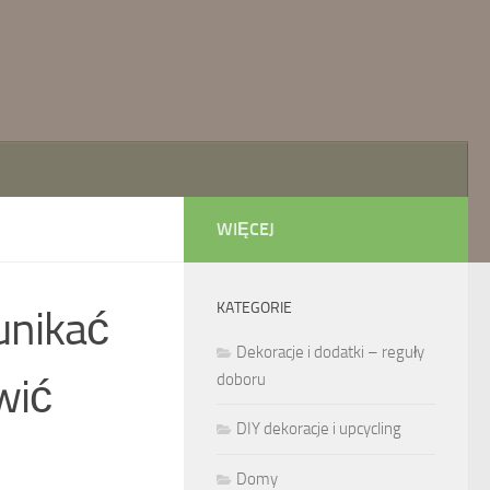
WIĘCEJ
KATEGORIE
unikać
Dekoracje i dodatki – reguły
wić
doboru
DIY dekoracje i upcycling
Domy