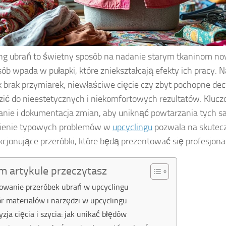
ng ubrań to świetny sposób na nadanie starym tkaninom now
sób wpada w pułapki, które zniekształcają efekty ich pracy. N
ak brak przymiarek, niewłaściwe cięcie czy zbyt pochopne de
ić do nieestetycznych i niekomfortowych rezultatów. Klucz
nie i dokumentacja zmian, aby uniknąć powtarzania tych 
ienie typowych problemów w
upcyclingu
pozwala na skuteczn
kcjonujące przeróbki, które będą prezentować się profesjonal
m artykule przeczytasz
owanie przeróbek ubrań w upcyclingu
r materiałów i narzędzi w upcyclingu
yzja cięcia i szycia: jak unikać błędów