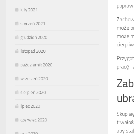
poprawk
luty 2021
Zachow
styczeń 2021
może pr
może ma
grudzień 2020
cierpli
listopad 2020
Przygot
październik 2020
pracę i
wrzesień 2020
Zab
sierpień 2020
ubr
lipiec 2020
Skup si
czerwiec 2020
trwałoś
aby sta
maj 2020