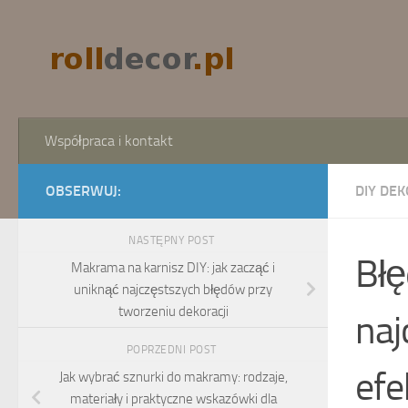
Skip to content
Współpraca i kontakt
OBSERWUJ:
DIY DEK
NASTĘPNY POST
Błę
Makrama na karnisz DIY: jak zacząć i
uniknąć najczęstszych błędów przy
tworzeniu dekoracji
naj
POPRZEDNI POST
efe
Jak wybrać sznurki do makramy: rodzaje,
materiały i praktyczne wskazówki dla