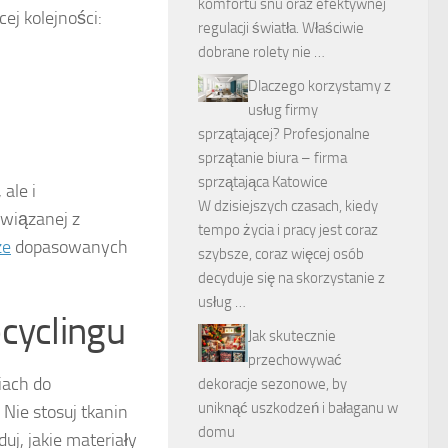
komfortu snu oraz efektywnej
ej kolejności:
regulacji światła. Właściwie
dobrane rolety nie …
Dlaczego korzystamy z
usług firmy
sprzątającej? Profesjonalne
sprzątanie biura – firma
sprzątająca Katowice
ale i
W dzisiejszych czasach, kiedy
związanej z
tempo życia i pracy jest coraz
ze
dopasowanych
szybsze, coraz więcej osób
decyduje się na skorzystanie z
usług …
cyclingu
Jak skutecznie
przechowywać
iach do
dekoracje sezonowe, by
uniknąć uszkodzeń i bałaganu w
Nie stosuj tkanin
domu
uj, jakie materiały