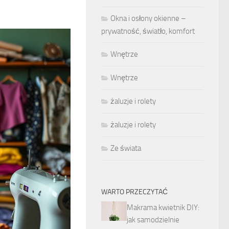
Okna i osłony okienne –
prywatność, światło, komfort
Wnętrze
Wnętrze
żaluzje i rolety
żaluzje i rolety
Ze świata
WARTO PRZECZYTAĆ
Makrama kwietnik DIY:
jak samodzielnie