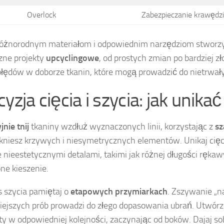
Overlock
Zabezpieczanie krawędz
różnorodnym materiałom i odpowiednim narzędziom stworzys
zne projekty
upcyclingowe
, od prostych zmian po bardziej zł
błędów w doborze tkanin, które mogą prowadzić do nietrwał
yzja cięcia i szycia: jak unik
nie tnij
tkaniny wzdłuż wyznaczonych linii, korzystając z
s
kniesz krzywych i niesymetrycznych elementów. Unikaj cięci
e nieestetycznymi detalami, takimi jak różnej długości rękaw
ne kieszenie.
 szycia pamiętaj o
etapowych przymiarkach
. Zszywanie „n
ejszych prób prowadzi do złego dopasowania ubrań. Utwórz 
y w odpowiedniej kolejności, zaczynając od boków. Dajaj so