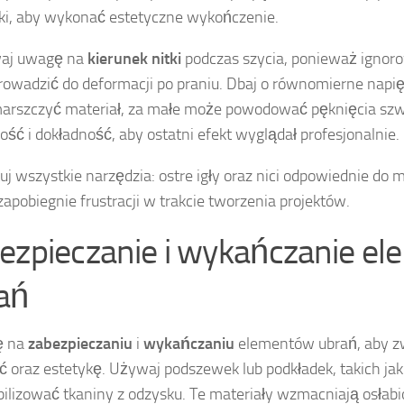
i, aby wykonać estetyczne wykończenie.
aj uwagę na
kierunek nitki
podczas szycia, ponieważ ignoro
owadzić do deformacji po praniu. Dbaj o równomierne napięc
rszczyć materiał, za małe może powodować pęknięcia szw
wość i dokładność, aby ostatni efekt wyglądał profesjonalnie.
uj wszystkie narzędzia: ostre igły oraz nici odpowiednie do m
 zapobiegnie frustracji w trakcie tworzenia projektów.
ezpieczanie i wykańczanie e
ań
ę na
zabezpieczaniu
i
wykańczaniu
elementów ubrań, aby z
ć oraz estetykę. Używaj podszewek lub podkładek, takich jak fl
bilizować tkaniny z odzysku. Te materiały wzmacniają osłab