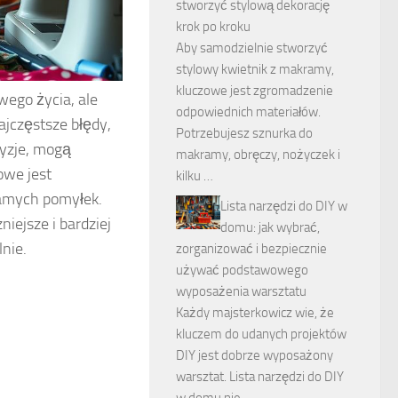
stworzyć stylową dekorację
krok po kroku
Aby samodzielnie stworzyć
stylowy kwietnik z makramy,
kluczowe jest zgromadzenie
ego życia, ale
odpowiednich materiałów.
ajczęstsze błędy,
Potrzebujesz sznurka do
cyzje, mogą
makramy, obręczy, nożyczek i
owe jest
kilku …
samych pomyłek.
Lista narzędzi do DIY w
iejsze i bardziej
domu: jak wybrać,
nie.
zorganizować i bezpiecznie
używać podstawowego
wyposażenia warsztatu
Każdy majsterkowicz wie, że
kluczem do udanych projektów
DIY jest dobrze wyposażony
warsztat. Lista narzędzi do DIY