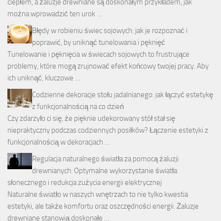
ciepłem, a żaluzje drewniane są doskonałym przykładem, jak
można wprowadzić ten urok …
Błędy w robieniu świec sojowych: jak je rozpoznać i
poprawić, by uniknąć tunelowania i pęknięć
Tunelowanie i pęknięcia w świecach sojowych to frustrujące
problemy, które mogą zrujnować efekt końcowy twojej pracy. Aby
ich uniknąć, kluczowe …
Codzienne dekoracje stołu jadalnianego: jak łączyć estetykę
z funkcjonalnością na co dzień
Czy zdarzyło ci się, że pięknie udekorowany stół stał się
niepraktyczny podczas codziennych posiłków? Łączenie estetyki z
funkcjonalnością w dekoracjach …
Regulacja naturalnego światła za pomocą żaluzji
drewnianych: Optymalne wykorzystanie światła
słonecznego i redukcja zużycia energii elektrycznej
Naturalne światło w naszych wnętrzach to nie tylko kwestia
estetyki, ale także komfortu oraz oszczędności energii. Żaluzje
drewniane stanowią doskonałe …