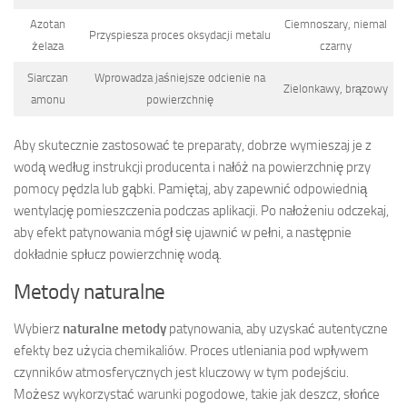
Azotan
Ciemnoszary, niemal
Przyspiesza proces oksydacji metalu
żelaza
czarny
Siarczan
Wprowadza jaśniejsze odcienie na
Zielonkawy, brązowy
amonu
powierzchnię
Aby skutecznie zastosować te preparaty, dobrze wymieszaj je z
wodą według instrukcji producenta i nałóż na powierzchnię przy
pomocy pędzla lub gąbki. Pamiętaj, aby zapewnić odpowiednią
wentylację pomieszczenia podczas aplikacji. Po nałożeniu odczekaj,
aby efekt patynowania mógł się ujawnić w pełni, a następnie
dokładnie spłucz powierzchnię wodą.
Metody naturalne
Wybierz
naturalne metody
patynowania, aby uzyskać autentyczne
efekty bez użycia chemikaliów. Proces utleniania pod wpływem
czynników atmosferycznych jest kluczowy w tym podejściu.
Możesz wykorzystać warunki pogodowe, takie jak deszcz, słońce