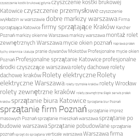
czyszczenie kostki brukowej
czyszczenie kostki brukowej gdynia
czyszczenie przemysłowe
Katowice
czyszczenie
dobre markizy warszawa
wykładzin w warszawie
Firma
firmy sprzątające Kraków
sprzątająca Katowice
Karcher
montaż rolet
Poznań
markizy okienne Warszawa
markizy warszawa
zewnętrznych Warszawa
mycie okien poznań
naprawa pralek
pranie dywanów Mokotów
Profesjonalne mycie okien
tychy
okiennice i żaluzje
Profesjonalne sprzątanie Katowice
profesjonalne
Poznań
środki czyszczące warszawa
rolety dachowe
rolety
Rolety elektryczne
Rolety
dachowe kraków
elektryczne Warszawa
rolety Wrocław
rolety rzymskie kraków
rolety zewnętrzne kraków
rolety zewnętrzne śląsk
serwis pralek
sprzątanie biura Katowice
kraków
Sprzątanie biur Poznań
sprzątanie firm Poznań
sprzątanie imprez
sprzątanie po
masowych Poznań
sprzątanie mieszkań warszawa
budowie warszawa
Sprzątanie pobudowlane
sprzątanie
Warszawa firma
poznań
verticale warszawa
sprzęt do sprzątania