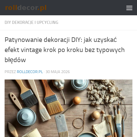
Skip to content
DIY DEKORACJE I UPCYCLING
Patynowanie dekoracji DIY: jak uzyskać
efekt vintage krok po kroku bez typowych
błędów
PRZEZ
ROLLDECOR.PL
·
30 MAJA 2026