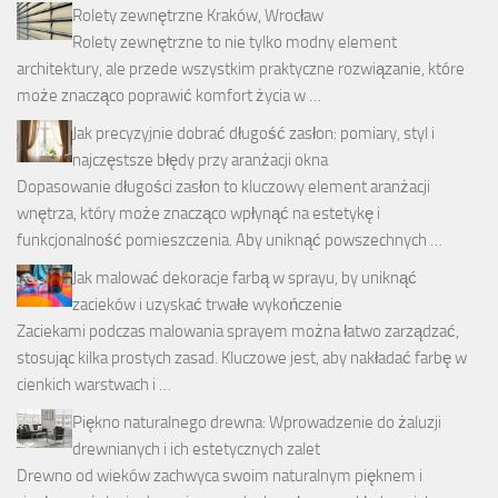
Rolety zewnętrzne Kraków, Wrocław
Rolety zewnętrzne to nie tylko modny element
architektury, ale przede wszystkim praktyczne rozwiązanie, które
może znacząco poprawić komfort życia w …
Jak precyzyjnie dobrać długość zasłon: pomiary, styl i
najczęstsze błędy przy aranżacji okna
Dopasowanie długości zasłon to kluczowy element aranżacji
wnętrza, który może znacząco wpłynąć na estetykę i
funkcjonalność pomieszczenia. Aby uniknąć powszechnych …
Jak malować dekoracje farbą w sprayu, by uniknąć
zacieków i uzyskać trwałe wykończenie
Zaciekami podczas malowania sprayem można łatwo zarządzać,
stosując kilka prostych zasad. Kluczowe jest, aby nakładać farbę w
cienkich warstwach i …
Piękno naturalnego drewna: Wprowadzenie do żaluzji
drewnianych i ich estetycznych zalet
Drewno od wieków zachwyca swoim naturalnym pięknem i