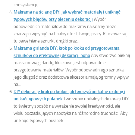
konsystencji,...
Makrama na ścianę DIY: jak wybrać materiały i uniknąć
typowych błędów przy pleceniu dekoracji
Wybór
odpowiednich materiałów do makramy na ścianę może
znacząco wpłynąć na finalny efekt Twojej pracy. Kluczowe są
tu bawełniane sznurki, drążki oraz...
Makrama girlanda DIY: krok po kroku od przygotowania
sznurków do efektownej dekoracji boho
Aby stworzyć piękną
makramową girlandę, kluczowe jest odpowiednie
przygotowanie materiałów. Wybór odpowiedniego sznurka,
jego długość oraz dodatkowe akcesoria mają ogromny wpływ
na...
DIY dekoracje krok po kroku: jak tworzyć unikalne ozdoby i
unikać typowych pułapek
Tworzenie unikalnych dekoracji DIY
to świetny sposób na wyrażenie swojej kreatywności, ale
wielu początkujących napotyka na różnorodne trudności. Aby
uniknąć typowych pułapek...