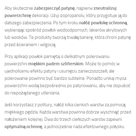
Aby skutecznie
zabezpieczyć patynę
, najpierw
zneutralizuj
powierzchnię
dekoracji. Użyj izopropanolu, który przygotuje ją do
dalszego zabezpieczenia. Po tym kroku
nałóż powłokę ochronną
,
wybierając spośród powłok wodoodpornych, lakierów akrylowych
lub wosków. Te produkty tworzą trwałą barierę, która chroni patynę
przed ścieraniem i wilgocią.
Przy aplikacji powłok pamiętaj o delikatnym polerowaniu
powierzchni
miękkim padem szlifierskim
. Może to pomóc w
ujednoliceniu efektu patyny i usunięciu zanieczyszczeń, ale
polerowanie powinno być bardzo subtelne. Ponadto unikaj mycia
powierzchni wodą bezpośrednio po patynowaniu, aby nie dopuścić
do niepożądanego utleniania.
Jeśli korzystasz z politury, nałóż kilka cienkich warstw za pomocą
miękkiego pędzla. Każda warstwa powinna dobrze wyschnąć przed
nałożeniem kolejnej. Dwa do trzech cieńszych warstw zapewni
optymalną ochronę
, a jednocześnie nada efektownego połysku.