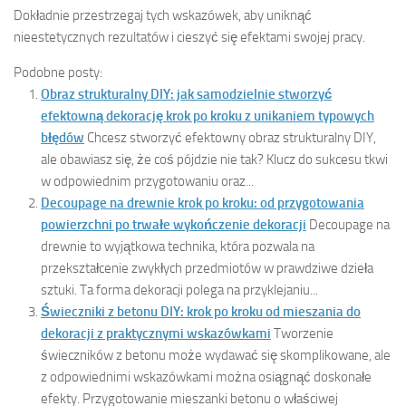
Dokładnie przestrzegaj tych wskazówek, aby uniknąć
nieestetycznych rezultatów i cieszyć się efektami swojej pracy.
Podobne posty:
Obraz strukturalny DIY: jak samodzielnie stworzyć
efektowną dekorację krok po kroku z unikaniem typowych
błędów
Chcesz stworzyć efektowny obraz strukturalny DIY,
ale obawiasz się, że coś pójdzie nie tak? Klucz do sukcesu tkwi
w odpowiednim przygotowaniu oraz...
Decoupage na drewnie krok po kroku: od przygotowania
powierzchni po trwałe wykończenie dekoracji
Decoupage na
drewnie to wyjątkowa technika, która pozwala na
przekształcenie zwykłych przedmiotów w prawdziwe dzieła
sztuki. Ta forma dekoracji polega na przyklejaniu...
Świeczniki z betonu DIY: krok po kroku od mieszania do
dekoracji z praktycznymi wskazówkami
Tworzenie
świeczników z betonu może wydawać się skomplikowane, ale
z odpowiednimi wskazówkami można osiągnąć doskonałe
efekty. Przygotowanie mieszanki betonu o właściwej