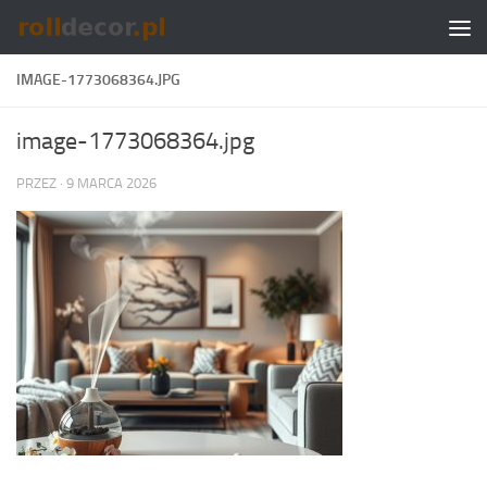
Skip to content
IMAGE-1773068364.JPG
image-1773068364.jpg
PRZEZ
·
9 MARCA 2026