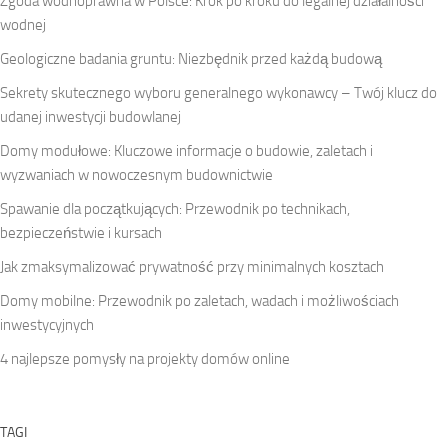
Zgoda wodnoprawna w Polsce: Krok po kroku do legalnej działalności
wodnej
Geologiczne badania gruntu: Niezbędnik przed każdą budową
Sekrety skutecznego wyboru generalnego wykonawcy – Twój klucz do
udanej inwestycji budowlanej
Domy modułowe: Kluczowe informacje o budowie, zaletach i
wyzwaniach w nowoczesnym budownictwie
Spawanie dla początkujących: Przewodnik po technikach,
bezpieczeństwie i kursach
Jak zmaksymalizować prywatność przy minimalnych kosztach
Domy mobilne: Przewodnik po zaletach, wadach i możliwościach
inwestycyjnych
4 najlepsze pomysły na projekty domów online
TAGI