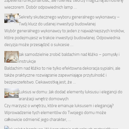
zapewnia funkcjonalność, ale również tworzy magiczną atmosferę
wieczorem. Dobór odpowiednich lamp …
Sekrety skutecznego wyboru generalnego wykonawcy –
Twój klucz do udanej inwestycji budowlanej
Wybór generalnego wykonawcy to jeden z najważniejszych kroków,
które podejmujesz w trakcie inwestycji budowlanej. Odpowiednia
decyzja może przesądzić o sukcesie …
Jak samodzielnie zrobić baldachim nad łóżko – pomysły i
instrukcje
Baldachim nad łóżko to nie tylko efektowna dekoracja sypialni, ale
także praktyczne rozwiązanie zapewniające przytulność i
bezpieczeństwo. Ciekawostką jest, że …
Luksus w domu: Jak dodać elementy luksusu i elegancji do
aranżacji wnętrz domowych
Czy marzysz o wnętrzu, które emanuje luksusem i elegancją?
Wprowadzenie tych elementów do Twojego domu może
całkowicie odmienić jego charakter, …