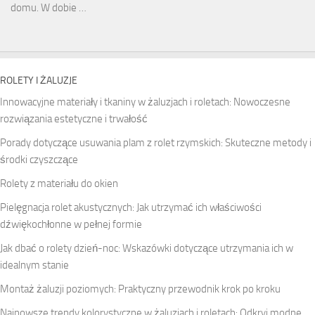
domu. W dobie …
ROLETY I ŻALUZJE
Innowacyjne materiały i tkaniny w żaluzjach i roletach: Nowoczesne
rozwiązania estetyczne i trwałość
Porady dotyczące usuwania plam z rolet rzymskich: Skuteczne metody i
środki czyszczące
Rolety z materiału do okien
Pielęgnacja rolet akustycznych: Jak utrzymać ich właściwości
dźwiękochłonne w pełnej formie
Jak dbać o rolety dzień-noc: Wskazówki dotyczące utrzymania ich w
idealnym stanie
Montaż żaluzji poziomych: Praktyczny przewodnik krok po kroku
Najnowsze trendy kolorystyczne w żaluzjach i roletach: Odkryj modne