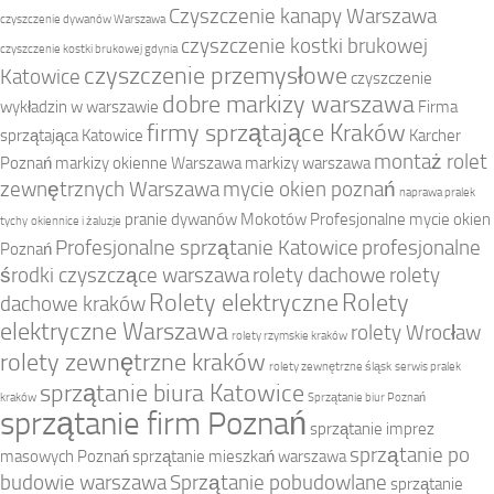
Czyszczenie kanapy Warszawa
czyszczenie dywanów Warszawa
czyszczenie kostki brukowej
czyszczenie kostki brukowej gdynia
czyszczenie przemysłowe
Katowice
czyszczenie
dobre markizy warszawa
wykładzin w warszawie
Firma
firmy sprzątające Kraków
sprzątająca Katowice
Karcher
montaż rolet
Poznań
markizy okienne Warszawa
markizy warszawa
zewnętrznych Warszawa
mycie okien poznań
naprawa pralek
pranie dywanów Mokotów
Profesjonalne mycie okien
tychy
okiennice i żaluzje
Profesjonalne sprzątanie Katowice
profesjonalne
Poznań
środki czyszczące warszawa
rolety dachowe
rolety
Rolety elektryczne
Rolety
dachowe kraków
elektryczne Warszawa
rolety Wrocław
rolety rzymskie kraków
rolety zewnętrzne kraków
rolety zewnętrzne śląsk
serwis pralek
sprzątanie biura Katowice
kraków
Sprzątanie biur Poznań
sprzątanie firm Poznań
sprzątanie imprez
sprzątanie po
masowych Poznań
sprzątanie mieszkań warszawa
budowie warszawa
Sprzątanie pobudowlane
sprzątanie