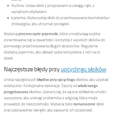
Kuchnia: Ustaw słoiki z przyprawami w zasięgu ręki, z
wyraźnymi etykietami.
Łazienka: Wykorzystaj słoiki do przechowywania kosmetyków i
drobiazgów, aby utrzymać porządek.
Wybieraj
przezroczyste pojemniki
, które umożliwiają szybkie
zorientowanie się w zawartości i korzystaj z wysokich słoików do
pionowego przechowywania długich akcesoriów. Regularnie
etykietuj pojemniki, aby ułatwić sobie korzystanie z nich na co
dzień.
Najczęstsze błędy przy
upcyclingu słoików
Unikaj najczęstszych
błędów przy upcyclingu
słoików, aby uzyskać
estetyczne i funkcjonalne dekoracje. Zacznij od
właściwego
przygotowania
słoików. Upewnij się, że są one dokładnie umyte i
wysuszone, aby uniknąć problemów z wilgocią, która może
prowadzić do nieszczelności. Wybieraj tylko
nienaruszone
słoiki
oraz odpowiednie nakrętki, aby zapewnić ich szczelność.