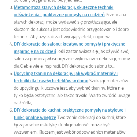
Metamorfoza starych dekoracji: skuteczne techniki
odświeżenia i praktyczne pomysły na co dzień
Przemiana
starych dekoracji może wydawać się przytłaczająca, ale
kluczem do sukcesu jest odpowiednie przygotowanie i dobre
techniki. Aby uzyskać zachwycający efekt, najpierw...
DIY dekoracje do salonu: kreatywne pomysły i praktyczne
inspiracje na co dzień
Jeśli zastanawiasz się, jak ożywić swój
salon za pomocą własnoręcznie wykonanych dekoracji, mamy
dla Ciebie wiele inspiracji. DIY dekoracje do salonu to...
Upcycling tkanin na dekoracje: jak wybrać materiały i
techniki dla trwałych efektów w domu
Szukając materiałów
do upcyclingu, kluczowe jest, aby wybrać tkaniny, które nie
tylko będą estetyczne, ale także trwałe. Warto zwrócić uwagę
na źródła,...
DIY dekoracje do kuchni: praktyczne pomysły na stylowe i
funkcjonalne wnętrze
Tworzenie dekoracji do kuchni, które
łączą w sobie estetykę i funkcjonalność, może być
wyzwaniem. Kluczem jest wybór odpowiednich materiałów