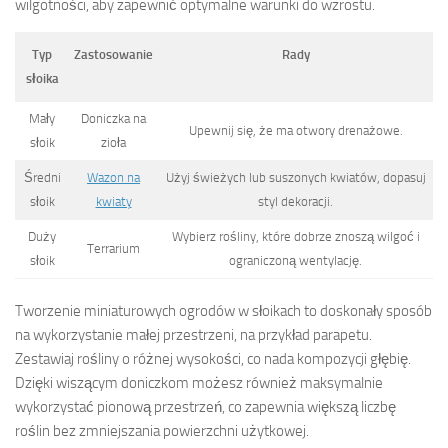
wilgotności, aby zapewnić optymalne warunki do wzrostu.
Typ
Zastosowanie
Rady
słoika
Mały
Doniczka na
Upewnij się, że ma otwory drenażowe.
słoik
zioła
Średni
Wazon na
Użyj świeżych lub suszonych kwiatów, dopasuj
słoik
kwiaty
styl dekoracji.
Duży
Wybierz rośliny, które dobrze znoszą wilgoć i
Terrarium
słoik
ograniczoną wentylację.
Tworzenie miniaturowych ogrodów w słoikach to doskonały sposób
na wykorzystanie małej przestrzeni, na przykład parapetu.
Zestawiaj rośliny o różnej wysokości, co nada kompozycji głębię.
Dzięki wiszącym doniczkom możesz również maksymalnie
wykorzystać pionową przestrzeń, co zapewnia większą liczbę
roślin bez zmniejszania powierzchni użytkowej.