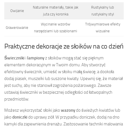
Naturalne materiały, takie jak
Rustykalny lub
Owijanie
juta czy koronka
rustykalny styl
Wycinanie wzorów
Trójwymiarowe efekty
Grawerowanie
narzędziami lub szablonami
wizualne
Praktyczne dekoracje ze słoików na co dzień
Świeczniki
i
lampiony
z słoików mogą stać się pięknym
elementem dekoracyjnym w Twoim domu. Aby stworzyć
efektowny świecznik, umieść w słoiku małą świecę, a dookoła
dodaj piasek, muszelki lub suszone kwiaty. Upewnij się, że materiał
jest suchy, aby nie stanowił zagrożenia pożarowego. Zawsze
ustawiaj świeczniki w bezpiecznej odległości od łatwopalnych
przedmiotów.
Możesz wykorzystać słoiki jako
wazony
do świeżych kwiatów lub
jako
doniczki
do uprawy ziół. W przypadku doniczek, dodaj na dno
kamyki dla zapewnienia drenażu. Zastosowanie techniki malowania