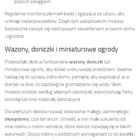
poza ich zasięgiem.
Regularnie monitoruj płomień świec i zgaszaj je po użyciu, aby
uniknąć niebezpieczeństw. Dzięki tym wskazówkom możesz
bezpiecznie cieszyć się nastrojowym oświetleniem w swoim domu
i ogrodzie.
Wazony, doniczki i miniaturowe ogrody
Przekształć słoiki w funkcjonalne
wazony
,
doniczki
lub
miniaturowe ogrody, aby dodać uroku swojej przestrzeni. Idealnie
nadają się do uprawy ziół w domu; pamiętaj, aby wyposażyć je w
drenaż na dnie, co zapobiegnie gromadzeniu się wody. Słoiki
możesz ozdobić według własnych upodobań, wykorzystując farby,
koronkę lub inne materiały dekoracyjne.
Dla większych słoików rozważ stworzenie małego, zamkniętego
ekosystemu
, czyli terrarium. Umieść w nim małe sukulenty lub
inne rośliny o niskim wzroście, które dobrze rozwijają się w takich
warunkach. Stosuj rośliny o podobnych wymaganiach co do światła i