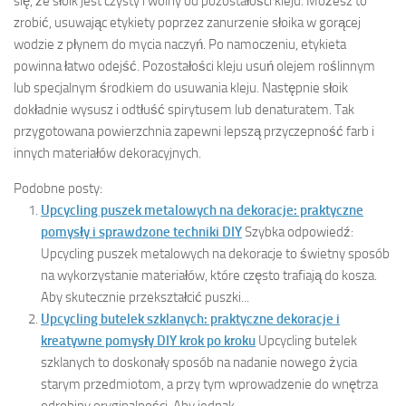
się, że słoik jest czysty i wolny od pozostałości kleju. Możesz to
zrobić, usuwając etykiety poprzez zanurzenie słoika w gorącej
wodzie z płynem do mycia naczyń. Po namoczeniu, etykieta
powinna łatwo odejść. Pozostałości kleju usuń olejem roślinnym
lub specjalnym środkiem do usuwania kleju. Następnie słoik
dokładnie wysusz i odtłuść spirytusem lub denaturatem. Tak
przygotowana powierzchnia zapewni lepszą przyczepność farb i
innych materiałów dekoracyjnych.
Podobne posty:
Upcycling puszek metalowych na dekoracje: praktyczne
pomysły i sprawdzone techniki DIY
Szybka odpowiedź:
Upcycling puszek metalowych na dekoracje to świetny sposób
na wykorzystanie materiałów, które często trafiają do kosza.
Aby skutecznie przekształcić puszki...
Upcycling butelek szklanych: praktyczne dekoracje i
kreatywne pomysły DIY krok po kroku
Upcycling butelek
szklanych to doskonały sposób na nadanie nowego życia
starym przedmiotom, a przy tym wprowadzenie do wnętrza
odrobiny oryginalności. Aby jednak...