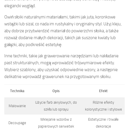
elegancki wygląd.
Owiń słoiki naturalnymi materiałami, takimi jak juta, koronkowe
wstążki lub sizal, co nada im rustykalny i oryginalny styl. Użyj kleju,
aby dobrze przytwierdzić materiał do powierzchni słoika, a także
rozważ dodanie małych dekoracji, takich jak suszone kwiaty lub
gałązki, aby podkreślić estetykę.
Inne techniki, takie jak grawerowanie narzędziami lub nakładanie
past strukturalnych, mogą wprowadzić trójwymiarowe efekty.
Wybierz szablony, aby uzyskać odpowiednie wzory, a następnie
delikatnie wprowadź grawerunek na przygotowanym słoiku.
Technika
Opis
Efekt
Użycie farb akrylowych, do
Różne efekty
Malowanie
szkła lub sprayu
kolorystyczne i stylowe
Wklejanie wzorów z
Estetyczne i trwałe
Decoupage
papierowych serwetek
dekoracje