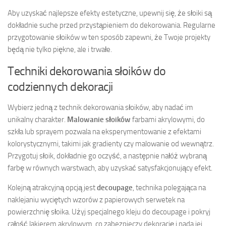
Aby uzyskać najlepsze efekty estetyczne, upewnij się, że słoiki są
dokładnie suche przed przystąpieniem do dekorowania. Regularne
przygotowanie słoików w ten sposób zapewni, że Twoje projekty
będą nie tylko piękne, ale i trwałe.
Techniki dekorowania słoików do
codziennych dekoracji
Wybierz jedną z technik dekorowania słoików, aby nadać im
unikalny charakter.
Malowanie słoików
farbami akrylowymi, do
szkła lub sprayem pozwala na eksperymentowanie z efektami
kolorystycznymi, takimi jak gradienty czy malowanie od wewnątrz.
Przygotuj słoik, dokładnie go oczyść, a następnie nałóż wybraną
farbę w równych warstwach, aby uzyskać satysfakcjonujący efekt.
Kolejną atrakcyjną opcją jest
decoupage
, technika polegająca na
naklejaniu wyciętych wzorów z papierowych serwetek na
powierzchnię słoika. Użyj specjalnego kleju do decoupage i pokryj
całość lakierem akrylowym, co zabezpieczy dekorację i nada jej