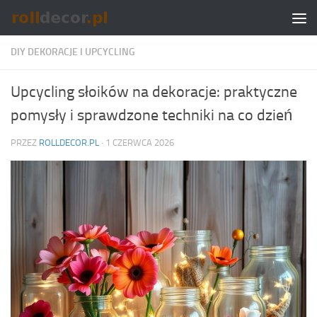
Skip to content
DIY DEKORACJE I UPCYCLING
Upcycling słoików na dekoracje: praktyczne
pomysły i sprawdzone techniki na co dzień
PRZEZ
ROLLDECOR.PL
·
1 CZERWCA 2026