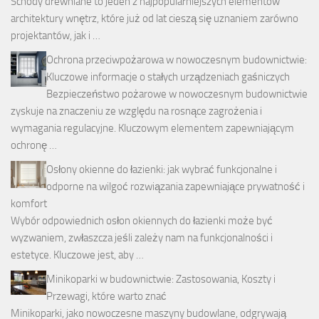
Schody drewniane to jeden z najpopularniejszych elementów
architektury wnętrz, które już od lat cieszą się uznaniem zarówno
projektantów, jak i …
Ochrona przeciwpożarowa w nowoczesnym budownictwie:
Kluczowe informacje o stałych urządzeniach gaśniczych
Bezpieczeństwo pożarowe w nowoczesnym budownictwie
zyskuje na znaczeniu ze względu na rosnące zagrożenia i
wymagania regulacyjne. Kluczowym elementem zapewniającym
ochronę …
Osłony okienne do łazienki: jak wybrać funkcjonalne i
odporne na wilgoć rozwiązania zapewniające prywatność i
komfort
Wybór odpowiednich osłon okiennych do łazienki może być
wyzwaniem, zwłaszcza jeśli zależy nam na funkcjonalności i
estetyce. Kluczowe jest, aby …
Minikoparki w budownictwie: Zastosowania, Koszty i
Przewagi, które warto znać
Minikoparki, jako nowoczesne maszyny budowlane, odgrywają