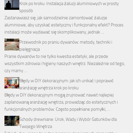
Krok po kroku: Instalacja żaluzji aluminiowych w prosty
sposób
Zastanawiasz się, jak samodzielnie zamontować żaluzje
aluminiowe, aby uzyskać estetyczny i funkcjonalny efekt? Proces
instalacji może wydawać się skomplikowany, jednak …
Przewodnik po praniu dywanów: metody, techniki i
pielęgnacja
Pranie dywanów to nie tylko kwestia estetyki, ale przede
wszystkim zdrowia i higieny naszych wnętrz. Niezależnie od tego,
czy mamy …
Błędy w DIY dekoracyjnym: jak ich unikać i poprawić
aranżację wnętrza krok po kroku
Błędy w DIY dekoracyjnym mogą zrujnować nawet najlepiej
zaplanowaną aranżację wnętrza, prowadząc do estetycznych i
funkcjonalnych problemów. Często popełniane pomyłki, …
Schody drewniane: Urok, Wady i Wybór Gatunków dla
Twojego Wnętrza