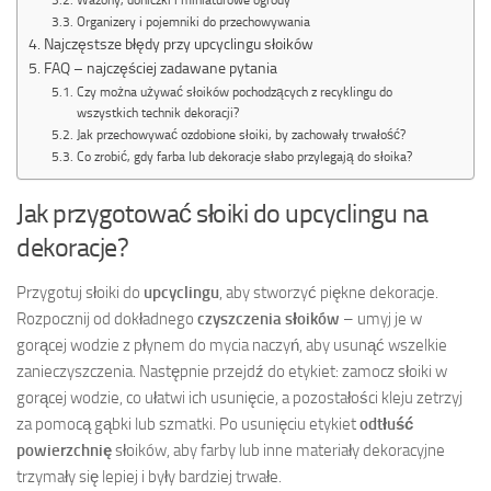
Organizery i pojemniki do przechowywania
Najczęstsze błędy przy upcyclingu słoików
FAQ – najczęściej zadawane pytania
Czy można używać słoików pochodzących z recyklingu do
wszystkich technik dekoracji?
Jak przechowywać ozdobione słoiki, by zachowały trwałość?
Co zrobić, gdy farba lub dekoracje słabo przylegają do słoika?
Jak przygotować słoiki do upcyclingu na
dekoracje?
Przygotuj słoiki do
upcyclingu
, aby stworzyć piękne dekoracje.
Rozpocznij od dokładnego
czyszczenia słoików
– umyj je w
gorącej wodzie z płynem do mycia naczyń, aby usunąć wszelkie
zanieczyszczenia. Następnie przejdź do etykiet: zamocz słoiki w
gorącej wodzie, co ułatwi ich usunięcie, a pozostałości kleju zetrzyj
za pomocą gąbki lub szmatki. Po usunięciu etykiet
odtłuść
powierzchnię
słoików, aby farby lub inne materiały dekoracyjne
trzymały się lepiej i były bardziej trwałe.