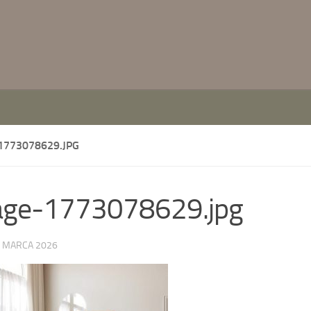
1773078629.JPG
age-1773078629.jpg
 MARCA 2026