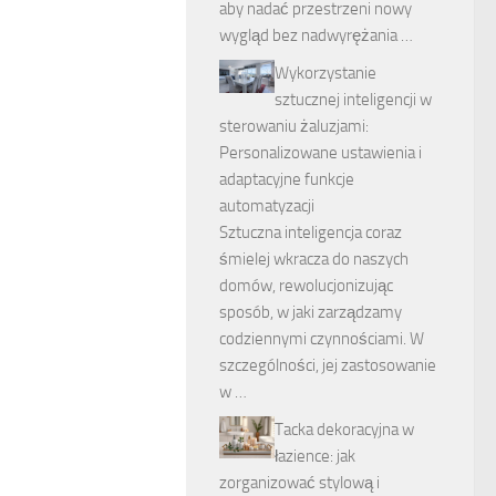
aby nadać przestrzeni nowy
wygląd bez nadwyrężania …
Wykorzystanie
sztucznej inteligencji w
sterowaniu żaluzjami:
Personalizowane ustawienia i
adaptacyjne funkcje
automatyzacji
Sztuczna inteligencja coraz
śmielej wkracza do naszych
domów, rewolucjonizując
sposób, w jaki zarządzamy
codziennymi czynnościami. W
szczególności, jej zastosowanie
w …
Tacka dekoracyjna w
łazience: jak
zorganizować stylową i