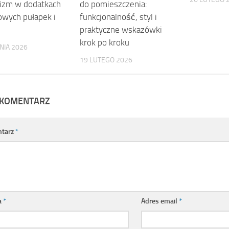
izm w dodatkach
do pomieszczenia:
owych pułapek i
funkcjonalność, styl i
praktyczne wskazówki
krok po kroku
NIA 2026
19 LUTEGO 2026
 KOMENTARZ
tarz
*
a
*
Adres email
*