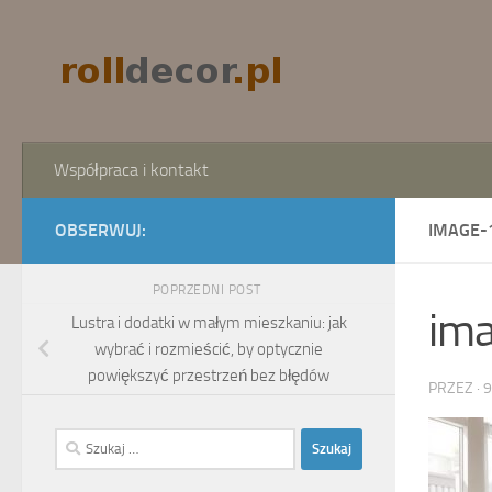
Skip to content
Współpraca i kontakt
OBSERWUJ:
IMAGE-
POPRZEDNI POST
im
Lustra i dodatki w małym mieszkaniu: jak
wybrać i rozmieścić, by optycznie
powiększyć przestrzeń bez błędów
PRZEZ
·
9
Szukaj: