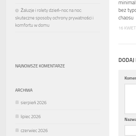
minimal
bez typ
Żaluzje i rolety dzień-noc na noc:
chaosu
skuteczne sposoby ochrony prywatności i
komfortu w domu
16 KWIET
DODAJ
NAJNOWSZE KOMENTARZE
Komen
ARCHIWA
sierpień 2026
lipiec 2026
Nazw
czerwiec 2026