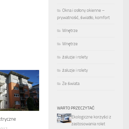
Okna i osłony okienne –
prywatność, światło, komfort
Wnętrze
Wnętrze
żaluzje i rolety
żaluzje i rolety
Ze świata
WARTO PRZECZYTAĆ
Ekologiczne korzyści z
ktryczne
zastosowania rolet
2017