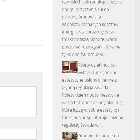
rzymskich: Jak redukcja zużycia
energii przyczynia się do
ochrony środowiska
W obliczu rosnących kosztów
energii oraz coraz większej
troski o naszą planetę, warto
poszukać rozwiązań, które nie
tylko obniżą rachunki, …
Rolety dzień noc: jak
wybrać funkcjonalne i
estetyczne osłony okienne z
płynną regulacją światła
Rolety dzień noc to niezwykle
wszechstronne osłony okienne,
które łączą w sobie estetykę i
funkcjonalność, oferując płynną
regulację światła w …
Zimowe dekoracje do