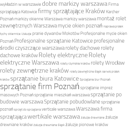
dobre markizy warszawa
wykładzin w warszawie
Firma
firmy sprzątające Kraków
sprzątająca Katowice
Karcher
montaż rolet
Poznań
markizy okienne Warszawa
markizy warszawa
zewnętrznych Warszawa
mycie okien poznań
naprawa pralek
pranie dywanów Mokotów
Profesjonalne mycie okien
tychy
okiennice i żaluzje
Profesjonalne sprzątanie Katowice
profesjonalne
Poznań
środki czyszczące warszawa
rolety dachowe
rolety
Rolety elektryczne
Rolety
dachowe kraków
elektryczne Warszawa
rolety Wrocław
rolety rzymskie kraków
rolety zewnętrzne kraków
rolety zewnętrzne śląsk
serwis pralek
sprzątanie biura Katowice
kraków
Sprzątanie biur Poznań
sprzątanie firm Poznań
sprzątanie imprez
sprzątanie po
masowych Poznań
sprzątanie mieszkań warszawa
budowie warszawa
Sprzątanie pobudowlane
sprzątanie
Warszawa firma
poznań
verticale warszawa
sprzęt do sprzątania
wertikale warszawa
sprzątająca
żaluzje
żaluzje drewniane
drewniane kraków
żaluzje pionowe kraków
żaluzje drewniane śląsk