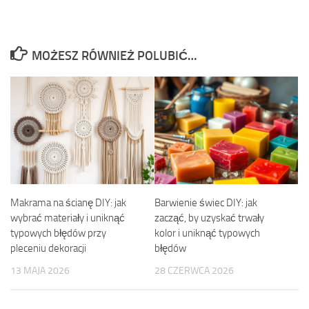
MOŻESZ RÓWNIEŻ POLUBIĆ…
Makrama na ścianę DIY: jak
Barwienie świec DIY: jak
wybrać materiały i uniknąć
zacząć, by uzyskać trwały
typowych błędów przy
kolor i uniknąć typowych
pleceniu dekoracji
błędów
13 MAJA 2026
28 CZERWCA 2026