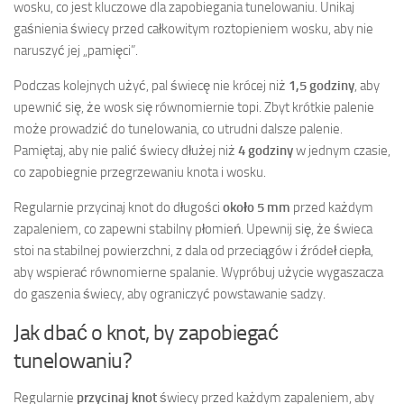
wosku, co jest kluczowe dla zapobiegania tunelowaniu. Unikaj
gaśnienia świecy przed całkowitym roztopieniem wosku, aby nie
naruszyć jej „pamięci”.
Podczas kolejnych użyć, pal świecę nie krócej niż
1,5 godziny
, aby
upewnić się, że wosk się równomiernie topi. Zbyt krótkie palenie
może prowadzić do tunelowania, co utrudni dalsze palenie.
Pamiętaj, aby nie palić świecy dłużej niż
4 godziny
w jednym czasie,
co zapobiegnie przegrzewaniu knota i wosku.
Regularnie przycinaj knot do długości
około 5 mm
przed każdym
zapaleniem, co zapewni stabilny płomień. Upewnij się, że świeca
stoi na stabilnej powierzchni, z dala od przeciągów i źródeł ciepła,
aby wspierać równomierne spalanie. Wypróbuj użycie wygaszacza
do gaszenia świecy, aby ograniczyć powstawanie sadzy.
Jak dbać o knot, by zapobiegać
tunelowaniu?
Regularnie
przycinaj knot
świecy przed każdym zapaleniem, aby