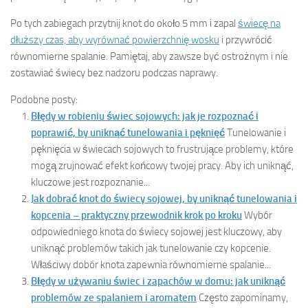
Po tych zabiegach przytnij knot do około 5 mm i zapal
świecę na
dłuższy czas, aby wyrównać powierzchnię wosku
i przywrócić
równomierne spalanie. Pamiętaj, aby zawsze być ostrożnym i nie
zostawiać świecy bez nadzoru podczas naprawy.
Podobne posty:
Błędy w robieniu świec sojowych: jak je rozpoznać i
poprawić, by uniknąć tunelowania i pęknięć
Tunelowanie i
pęknięcia w świecach sojowych to frustrujące problemy, które
mogą zrujnować efekt końcowy twojej pracy. Aby ich uniknąć,
kluczowe jest rozpoznanie...
Jak dobrać knot do świecy sojowej, by uniknąć tunelowania i
kopcenia – praktyczny przewodnik krok po kroku
Wybór
odpowiedniego knota do świecy sojowej jest kluczowy, aby
uniknąć problemów takich jak tunelowanie czy kopcenie.
Właściwy dobór knota zapewnia równomierne spalanie...
Błędy w używaniu świec i zapachów w domu: jak uniknąć
problemów ze spalaniem i aromatem
Często zapominamy,