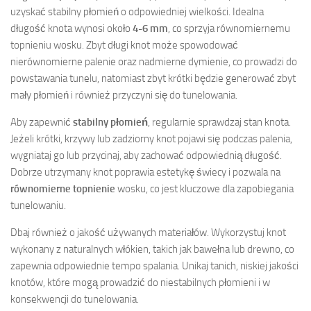
uzyskać stabilny płomień o odpowiedniej wielkości. Idealna
długość knota wynosi około
4-6 mm
, co sprzyja równomiernemu
topnieniu wosku. Zbyt długi knot może spowodować
nierównomierne palenie oraz nadmierne dymienie, co prowadzi do
powstawania tunelu, natomiast zbyt krótki będzie generować zbyt
mały płomień i również przyczyni się do tunelowania.
Aby zapewnić
stabilny płomień
, regularnie sprawdzaj stan knota.
Jeżeli krótki, krzywy lub zadziorny knot pojawi się podczas palenia,
wygniataj go lub przycinaj, aby zachować odpowiednią długość.
Dobrze utrzymany knot poprawia estetykę świecy i pozwala na
równomierne topnienie
wosku, co jest kluczowe dla zapobiegania
tunelowaniu.
Dbaj również o jakość używanych materiałów. Wykorzystuj knot
wykonany z naturalnych włókien, takich jak bawełna lub drewno, co
zapewnia odpowiednie tempo spalania. Unikaj tanich, niskiej jakości
knotów, które mogą prowadzić do niestabilnych płomieni i w
konsekwencji do tunelowania.