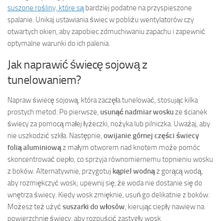
suszone rośliny, które są
bardziej podatne na przyspieszone
spalanie. Unikaj ustawiania świec w pobliżu wentylatorów czy
otwartych okien, aby zapobiec zdmuchiwaniu zapachu i zapewnić
optymalne warunki do ich palenia.
Jak naprawić świecę sojową z
tunelowaniem?
Napraw świecę sojową, która zaczęła tunelować, stosując kilka
prostych metod. Po pierwsze,
usunąć nadmiar wosku
ze ścianek
świecy za pomocą małej łyżeczki, nożyka lub pilniczka. Uważaj, aby
nie uszkodzić szkła. Następnie,
owijanie górnej części świecy
folią aluminiową
z małym otworem nad knotem może pomóc
skoncentrować ciepło, co sprzyja równomiernemu topnieniu wosku
z boków. Alternatywnie, przygotuj
kąpiel wodną
z gorącą wodą,
aby rozmiękczyć wosk; upewnij się, że woda nie dostanie się do
wnętrza świecy. Kiedy wosk zmięknie, usuń go delikatnie z boków.
Możesz też użyć
suszarki do włosów
, kierując ciepły nawiew na
powierzchnię świecy, aby rozpuścić zastygły wosk.