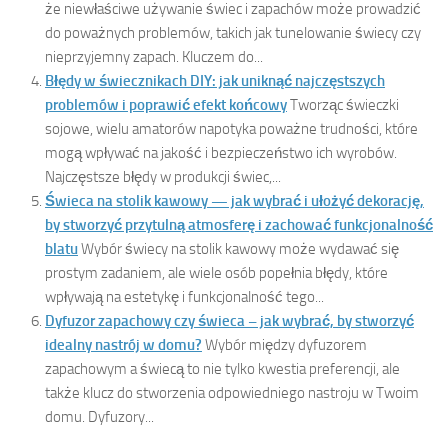
że niewłaściwe używanie świec i zapachów może prowadzić
do poważnych problemów, takich jak tunelowanie świecy czy
nieprzyjemny zapach. Kluczem do...
Błędy w świecznikach DIY: jak uniknąć najczęstszych
problemów i poprawić efekt końcowy
Tworząc świeczki
sojowe, wielu amatorów napotyka poważne trudności, które
mogą wpływać na jakość i bezpieczeństwo ich wyrobów.
Najczęstsze błędy w produkcji świec,...
Świeca na stolik kawowy — jak wybrać i ułożyć dekorację,
by stworzyć przytulną atmosferę i zachować funkcjonalność
blatu
Wybór świecy na stolik kawowy może wydawać się
prostym zadaniem, ale wiele osób popełnia błędy, które
wpływają na estetykę i funkcjonalność tego...
Dyfuzor zapachowy czy świeca – jak wybrać, by stworzyć
idealny nastrój w domu?
Wybór między dyfuzorem
zapachowym a świecą to nie tylko kwestia preferencji, ale
także klucz do stworzenia odpowiedniego nastroju w Twoim
domu. Dyfuzory...