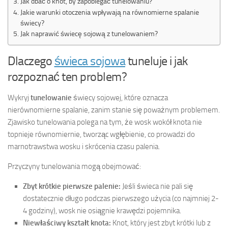
Jak dbać o knot, by zapobiegać tunelowaniu?
Jakie warunki otoczenia wpływają na równomierne spalanie
świecy?
Jak naprawić świecę sojową z tunelowaniem?
Dlaczego
świeca sojowa
tuneluje i jak
rozpoznać ten problem?
Wykryj
tunelowanie
świecy sojowej, które oznacza
nierównomierne spalanie, zanim stanie się poważnym problemem.
Zjawisko tunelowania polega na tym, że wosk wokół knota nie
topnieje równomiernie, tworząc wgłębienie, co prowadzi do
marnotrawstwa wosku i skrócenia czasu palenia.
Przyczyny tunelowania mogą obejmować:
Zbyt krótkie pierwsze palenie:
Jeśli świeca nie pali się
dostatecznie długo podczas pierwszego użycia (co najmniej 2-
4 godziny), wosk nie osiągnie krawędzi pojemnika.
Niewłaściwy kształt knota:
Knot, który jest zbyt krótki lub z