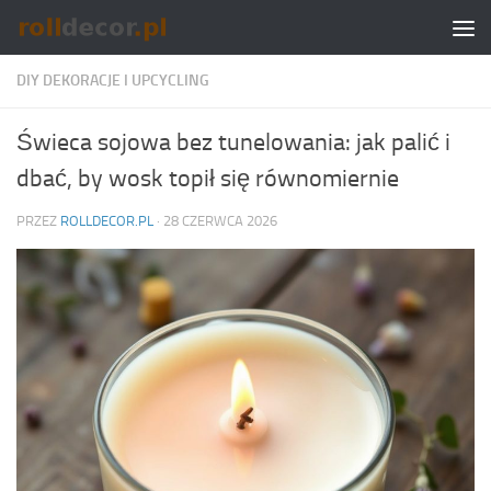
Skip to content
DIY DEKORACJE I UPCYCLING
Świeca sojowa bez tunelowania: jak palić i
dbać, by wosk topił się równomiernie
PRZEZ
ROLLDECOR.PL
·
28 CZERWCA 2026