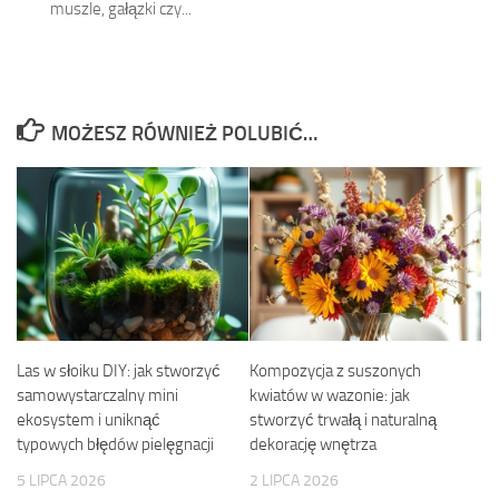
muszle, gałązki czy...
MOŻESZ RÓWNIEŻ POLUBIĆ…
Las w słoiku DIY: jak stworzyć
Kompozycja z suszonych
samowystarczalny mini
kwiatów w wazonie: jak
ekosystem i uniknąć
stworzyć trwałą i naturalną
typowych błędów pielęgnacji
dekorację wnętrza
5 LIPCA 2026
2 LIPCA 2026