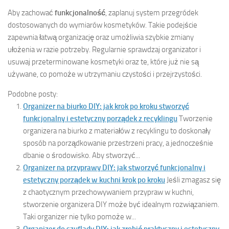
Aby zachować
funkcjonalność
, zaplanuj system przegródek
dostosowanych do wymiarów kosmetyków. Takie podejście
zapewnia łatwą organizację oraz umożliwia szybkie zmiany
ułożenia w razie potrzeby. Regularnie sprawdzaj organizator i
usuwaj przeterminowane kosmetyki oraz te, które już nie są
używane, co pomoże w utrzymaniu czystości i przejrzystości.
Podobne posty:
Organizer na biurko DIY: jak krok po kroku stworzyć
funkcjonalny i estetyczny porządek z recyklingu
Tworzenie
organizera na biurko z materiałów z recyklingu to doskonały
sposób na porządkowanie przestrzeni pracy, a jednocześnie
dbanie o środowisko. Aby stworzyć...
Organizer na przyprawy DIY: jak stworzyć funkcjonalny i
estetyczny porządek w kuchni krok po kroku
Jeśli zmagasz się
z chaotycznym przechowywaniem przypraw w kuchni,
stworzenie organizera DIY może być idealnym rozwiązaniem.
Taki organizer nie tylko pomoże w...