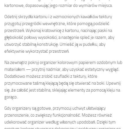
kartonowe, dopasowując jego rozmiar do wymiarów miejsca.
Odetnij skrzydła kartonu i z wzmocnionych kawałków tektury
przygotuj przegródki wewnętrzne, które pomogą podzielić
przestrzeń. Wykonaj kratownicę z kartonu, nacinając paski na
głębokość połowy wysokości, a następnie spleć je razem, aby
utworzyć stabilną konstrukcję. Umieść ją w pudełku, aby
efektywnie wykorzystać przestrzeń.
Na zewnątrz pokryj organizer kolorowym papierem ozdobnym lub
materiałem — przytnij nadmiar, aby uzyskać estetyczny wygląd.
Dodatkowo możesz zrobić szufladki z tektury, które
przymocowane taśmą klejącą będą się otwierać na boki. Upewnij
się, że całość jest stabilna, sklejając elementy za pomocą kleju na
gorąco.
Gdy organizery są gotowe, przymocuj uchwyt ułatwiający
przenoszenie, co zwiększy funkcjonalność. Możesz również
udekorować organizer według własnych upodobań. Dzięki tym