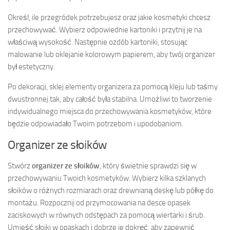
Określ, ile przegródek potrzebujesz oraz jakie kosmetyki chcesz
przechowywać. Wybierz odpowiednie kartoniki i przytnij je na
właściwą wysokość. Następnie ozdób kartoniki, stosując
malowanie lub oklejanie kolorowym papierem, aby twój organizer
był estetyczny.
Po dekoracji, sklej elementy organizera za pomocą kleju lub taśmy
dwustronnej tak, aby całość była stabilna. Umożliwi to tworzenie
indywidualnego miejsca do przechowywania kosmetyków, które
będzie odpowiadało Twoim potrzebom i upodobaniom.
Organizer ze słoików
Stwórz
organizer ze słoików
, który świetnie sprawdzi się w
przechowywaniu Twoich kosmetyków. Wybierz kilka szklanych
słoików o różnych rozmiarach oraz drewnianą deskę lub półkę do
montażu. Rozpocznij od przymocowania na desce opasek
zaciskowych w równych odstępach za pomocą wiertarki i śrub.
Umieść słoiki w opaskach i dobrze je dokręć, aby zapewnić