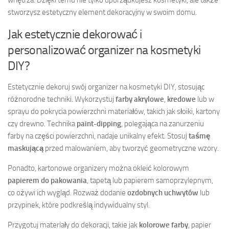
wnętrza. Dzięki temu nie tylko uporządkujesz kosmetyki, ale także
stworzysz estetyczny element dekoracyjny w swoim domu.
Jak estetycznie dekorować i
personalizować organizer na kosmetyki
DIY?
Estetycznie dekoruj swój organizer na kosmetyki DIY, stosując
różnorodne techniki. Wykorzystuj
farby akrylowe
,
kredowe
lub w
sprayu do pokrycia powierzchni materiałów, takich jak słoiki, kartony
czy drewno. Technika
paint-dipping
, polegająca na zanurzeniu
farby na części powierzchni, nadaje unikalny efekt. Stosuj
taśmę
maskującą
przed malowaniem, aby tworzyć geometryczne wzory.
Ponadto, kartonowe organizery można okleić kolorowym
papierem do pakowania
, tapetą lub papierem samoprzylepnym,
co ożywi ich wygląd. Rozważ dodanie
ozdobnych uchwytów
lub
przypinek, które podkreślą indywidualny styl.
Przygotuj materiały do dekoracji, takie jak
kolorowe farby
, papier