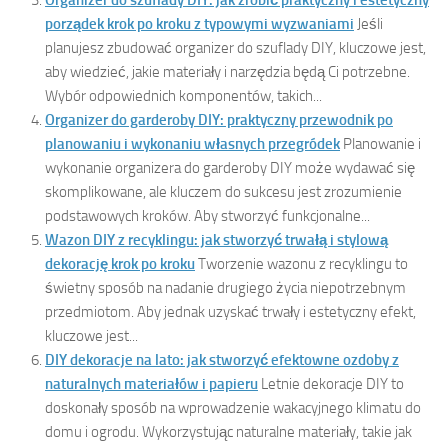
Organizer do szuflady DIY: jak zrobić praktyczny i estetyczny
porządek krok po kroku z typowymi wyzwaniami
Jeśli
planujesz zbudować organizer do szuflady DIY, kluczowe jest,
aby wiedzieć, jakie materiały i narzędzia będą Ci potrzebne.
Wybór odpowiednich komponentów, takich...
Organizer do garderoby DIY: praktyczny przewodnik po
planowaniu i wykonaniu własnych przegródek
Planowanie i
wykonanie organizera do garderoby DIY może wydawać się
skomplikowane, ale kluczem do sukcesu jest zrozumienie
podstawowych kroków. Aby stworzyć funkcjonalne...
Wazon DIY z recyklingu: jak stworzyć trwałą i stylową
dekorację krok po kroku
Tworzenie wazonu z recyklingu to
świetny sposób na nadanie drugiego życia niepotrzebnym
przedmiotom. Aby jednak uzyskać trwały i estetyczny efekt,
kluczowe jest...
DIY dekoracje na lato: jak stworzyć efektowne ozdoby z
naturalnych materiałów i papieru
Letnie dekoracje DIY to
doskonały sposób na wprowadzenie wakacyjnego klimatu do
domu i ogrodu. Wykorzystując naturalne materiały, takie jak