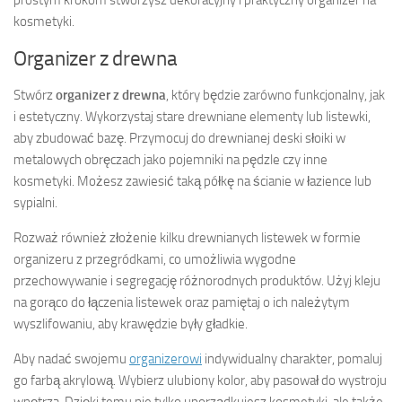
prostym krokom stworzysz dekoracyjny i praktyczny organizer na
kosmetyki.
Organizer z drewna
Stwórz
organizer z drewna
, który będzie zarówno funkcjonalny, jak
i estetyczny. Wykorzystaj stare drewniane elementy lub listewki,
aby zbudować bazę. Przymocuj do drewnianej deski słoiki w
metalowych obręczach jako pojemniki na pędzle czy inne
kosmetyki. Możesz zawiesić taką półkę na ścianie w łazience lub
sypialni.
Rozważ również złożenie kilku drewnianych listewek w formie
organizeru z przegródkami, co umożliwia wygodne
przechowywanie i segregację różnorodnych produktów. Użyj kleju
na gorąco do łączenia listewek oraz pamiętaj o ich należytym
wyszlifowaniu, aby krawędzie były gładkie.
Aby nadać swojemu
organizerowi
indywidualny charakter, pomaluj
go farbą akrylową. Wybierz ulubiony kolor, aby pasował do wystroju