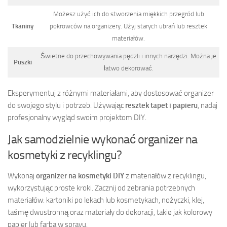
Możesz użyć ich do stworzenia miękkich przegród lub
Tkaniny
pokrowców na organizery. Użyj starych ubrań lub resztek
materiałów.
Świetne do przechowywania pędzli i innych narzędzi. Można je
Puszki
łatwo dekorować.
Eksperymentuj z różnymi materiałami, aby dostosować organizer
do swojego stylu i potrzeb. Używając
resztek tapet i papieru
, nadaj
profesjonalny wygląd swoim projektom DIY.
Jak samodzielnie wykonać organizer na
kosmetyki z recyklingu?
Wykonaj
organizer na kosmetyki DIY
z materiałów z recyklingu,
wykorzystując proste kroki. Zacznij od zebrania potrzebnych
materiałów: kartoniki po lekach lub kosmetykach, nożyczki, klej,
taśmę dwustronną oraz materiały do dekoracji, takie jak kolorowy
papier lub farba w sprayu.