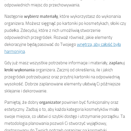
odpowiednich miejsc do przechowywania.
Następnie
wybierz materiały
, które wykorzystasz do wykonania
organizera. Możesz sięgnąć po kartoniki po kosmetykach, słoiki czy
pudełka. Zdecyduj, które z nich umożliwią stworzenie
odpowiednich przegródek. Rozważ również, jakie elementy
dekoracyjne będą pasować do Twojego
wnętrza, aby całość była
harmonijna
.
Gdy już masz wszystkie potrzebne informacje i materiały,
zaplan
uj
kroki wykonania
organizera. Zacznij od określenia, ile i jakich
przegródek potrzebujesz oraz przytnij kartoniki na odpowiednią
wysokość. Dobrze zaplanowane elementy ułatwią Ci późniejsze
sklejanie i dekorowanie.
Pamiętaj, że dobry
organizator
powinien być funkcjonalny oraz
estetyczny. Zadbaj o to, aby każda kategoria kosmetyków miała
swoje miejsce, co ułatwi ci szybki dostęp i utrzymanie porządku. Ta
metodologia planowania pozwoli Ci stworzyć wyjątkowy,
dostosowany do Twoich potrzeb organizer na kosmetyki.