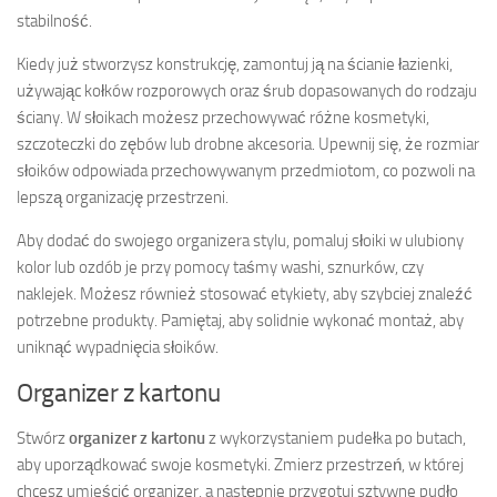
stabilność.
Kiedy już stworzysz konstrukcję, zamontuj ją na ścianie łazienki,
używając kołków rozporowych oraz śrub dopasowanych do rodzaju
ściany. W słoikach możesz przechowywać różne kosmetyki,
szczoteczki do zębów lub drobne akcesoria. Upewnij się, że rozmiar
słoików odpowiada przechowywanym przedmiotom, co pozwoli na
lepszą organizację przestrzeni.
Aby dodać do swojego organizera stylu, pomaluj słoiki w ulubiony
kolor lub ozdób je przy pomocy taśmy washi, sznurków, czy
naklejek. Możesz również stosować etykiety, aby szybciej znaleźć
potrzebne produkty. Pamiętaj, aby solidnie wykonać montaż, aby
uniknąć wypadnięcia słoików.
Organizer z kartonu
Stwórz
organizer z kartonu
z wykorzystaniem pudełka po butach,
aby uporządkować swoje kosmetyki. Zmierz przestrzeń, w której
chcesz umieścić organizer, a następnie przygotuj sztywne pudło