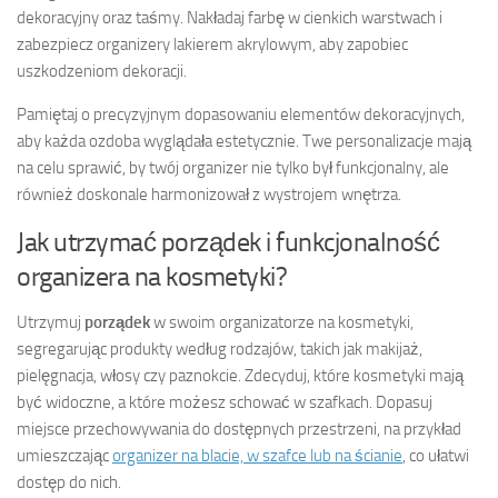
dekoracyjny oraz taśmy. Nakładaj farbę w cienkich warstwach i
zabezpiecz organizery lakierem akrylowym, aby zapobiec
uszkodzeniom dekoracji.
Pamiętaj o precyzyjnym dopasowaniu elementów dekoracyjnych,
aby każda ozdoba wyglądała estetycznie. Twe personalizacje mają
na celu sprawić, by twój organizer nie tylko był funkcjonalny, ale
również doskonale harmonizował z wystrojem wnętrza.
Jak utrzymać porządek i funkcjonalność
organizera na kosmetyki?
Utrzymuj
porządek
w swoim organizatorze na kosmetyki,
segregarując produkty według rodzajów, takich jak makijaż,
pielęgnacja, włosy czy paznokcie. Zdecyduj, które kosmetyki mają
być widoczne, a które możesz schować w szafkach. Dopasuj
miejsce przechowywania do dostępnych przestrzeni, na przykład
umieszczając
organizer na blacie, w szafce lub na ścianie
, co ułatwi
dostęp do nich.