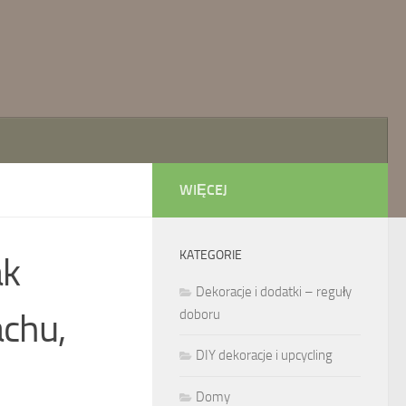
WIĘCEJ
KATEGORIE
ak
Dekoracje i dodatki – reguły
achu,
doboru
DIY dekoracje i upcycling
Domy