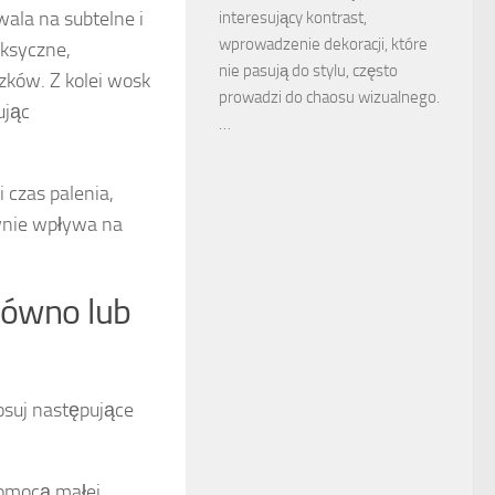
ala na subtelne i
interesujący kontrast,
wprowadzenie dekoracji, które
oksyczne,
nie pasują do stylu, często
ązków. Z kolei wosk
prowadzi do chaosu wizualnego.
ując
…
 czas palenia,
wnie wpływa na
erówno lub
tosuj następujące
pomocą małej