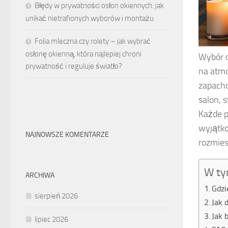
Błędy w prywatności osłon okiennych: jak
unikać nietrafionych wyborów i montażu
Folia mleczna czy rolety – jak wybrać
osłonę okienną, która najlepiej chroni
Wybór 
prywatność i reguluje światło?
na atmo
zapacho
salon, 
Każde p
wyjątko
NAJNOWSZE KOMENTARZE
rozmies
W ty
ARCHIWA
Gdzi
sierpień 2026
Jak 
Jak 
lipiec 2026