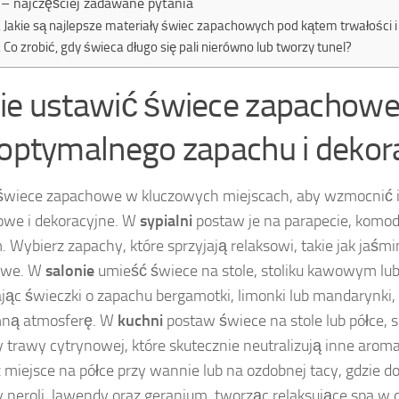
– najczęściej zadawane pytania
Jakie są najlepsze materiały świec zapachowych pod kątem trwałości i
Co zrobić, gdy świeca długo się pali nierówno lub tworzy tunel?
ie ustawić świece zapachow
 optymalnego zapachu i dekora
wiece zapachowe w kluczowych miejscach, aby wzmocnić i
we i dekoracyjne. W
sypialni
postaw je na parapecie, komodz
 Wybierz zapachy, które sprzyjają relaksowi, takie jak jaśmi
owe. W
salonie
umieść świece na stole, stoliku kawowym lu
jąc świeczki o zapachu bergamotki, limonki lub mandarynki,
mną atmosferę. W
kuchni
postaw świece na stole lub półce, s
 trawy cytrynowej, które skutecznie neutralizują inne arom
 miejsce na półce przy wannie lub na ozdobnej tacy, gdzie d
 neroli, lawendy oraz geranium, tworząc relaksujące spa 