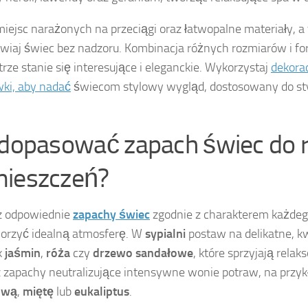
miejsc narażonych na przeciągi oraz łatwopalne materiały, a 
wiaj świec bez nadzoru. Kombinacja różnych rozmiarów i fo
rze stanie się interesujące i eleganckie. Wykorzystaj
dekorac
ki, aby nadać
świecom stylowy wygląd, dostosowany do sty
 dopasować zapach świec do 
ieszczeń?
z odpowiednie
zapachy świec
zgodnie z charakterem każdeg
orzyć idealną atmosferę. W
sypialni
postaw na delikatne, k
k
jaśmin
,
róża
czy
drzewo sandałowe
, które sprzyjają rela
 zapachy neutralizujące intensywne wonie potraw, na przy
ową
,
miętę
lub
eukaliptus
.