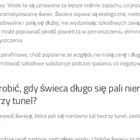
y. Woski te są uznawane za lepsze nośniki zapachu, co pozw
aromatyzowanie świec. Świece sojowe są ekologiczne, niet
adowalne i palą się dłużej, nie wydzielając szkodliwych zwi
i może poprawiać jakość powietrza w pomieszczeniu, elimin
yszczenia.
parafinowe, choć popularne ze względu na niską cenę i długi
itować szkodliwe substancje podczas spalania, co negaty
.
robić, gdy świeca długo się pali ni
zy tunel?
rawić świecę, która pali się nierówno lub tworzy tunel, zas
:
rożnie usuń nadmiar zastygłego wosku z boków świecy za 