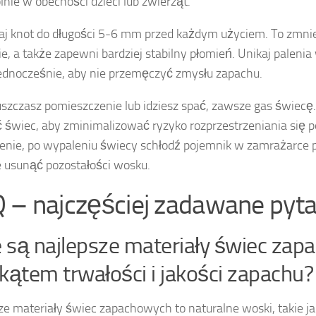
lnie w obecności dzieci lub zwierząt.
aj knot do długości 5-6 mm przed każdym użyciem. To zmnie
e, a także zapewni bardziej stabilny płomień. Unikaj palenia
ednocześnie, aby nie przemęczyć zmysłu zapachu.
szczasz pomieszczenie lub idziesz spać, zawsze gas świecę
ć świec, aby zminimalizować ryzyko rozprzestrzeniania się p
enie, po wypaleniu świecy schłodź pojemnik w zamrażarce p
usunąć pozostałości wosku.
 – najczęściej zadawane pyta
e są najlepsze materiały świec za
kątem trwałości i jakości zapachu?
ze materiały świec zapachowych to naturalne woski, takie jak