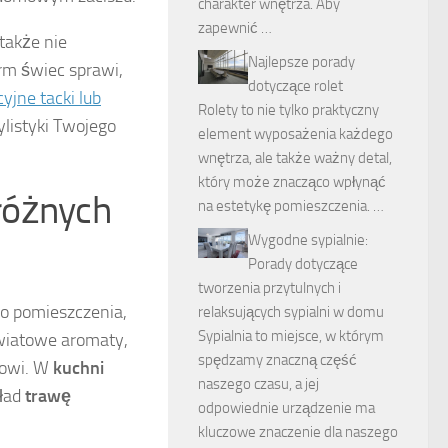
charakter wnętrza. Aby
zapewnić …
także nie
Najlepsze porady
rm świec sprawi,
dotyczące rolet
yjne tacki lub
Rolety to nie tylko praktyczny
listyki Twojego
element wyposażenia każdego
wnętrza, ale także ważny detal,
który może znacząco wpłynąć
różnych
na estetykę pomieszczenia. …
Wygodne sypialnie:
Porady dotyczące
tworzenia przytulnych i
o pomieszczenia,
relaksujących sypialni w domu
Sypialnia to miejsce, w którym
wiatowe aromaty,
spędzamy znaczną część
ksowi. W
kuchni
naszego czasu, a jej
kład
trawę
odpowiednie urządzenie ma
kluczowe znaczenie dla naszego