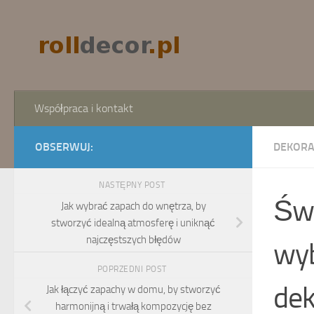
Skip to content
Współpraca i kontakt
OBSERWUJ:
DEKORA
NASTĘPNY POST
Świ
Jak wybrać zapach do wnętrza, by
stworzyć idealną atmosferę i uniknąć
najczęstszych błędów
wyb
POPRZEDNI POST
dek
Jak łączyć zapachy w domu, by stworzyć
harmonijną i trwałą kompozycję bez