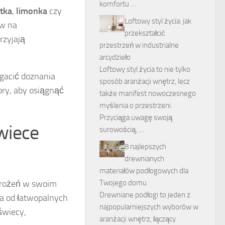
komfortu …
tka
,
limonka
czy
Loftowy styl życia: jak
w na
przekształcić
przyjają
przestrzeń w industrialne
arcydzieło
Loftowy styl życia to nie tylko
acić doznania
sposób aranżacji wnętrz, lecz
ory, aby osiągnąć
także manifest nowoczesnego
myślenia o przestrzeni.
Przyciąga uwagę swoją
świece
surowością, …
8 najlepszych
drewnianych
materiałów podłogowych dla
grożeń w swoim
Twojego domu
Drewniane podłogi to jeden z
la od łatwopalnych
najpopularniejszych wyborów w
świecy,
aranżacji wnętrz, łączący