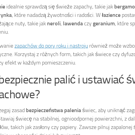
nie
idealnie sprawdzą się świeże zapachy, takie jak
bergamo
rynka
, które nadadzą żywotności i radości. W
łazience
posta
ające nuty, takie jak
neroli
,
lawenda
czy
geranium
, które s
niu.
wanie
zapachów do pory roku i nastroju
również może wzbog
czne. Korzystaj z różnych form, takich jak świece czy dyfuz
zy efekt w każdym pomieszczeniu.
 bezpiecznie palić i ustawiać 
achowe?
zegaj zasad
bezpieczeństwa palenia
świec, aby uniknąć za
tawiaj świecę na stabilnej, ognioodpornej powierzchni, z da
łów, takich jak zasłony czy papiery. Zawsze pilnuj zapalonej 