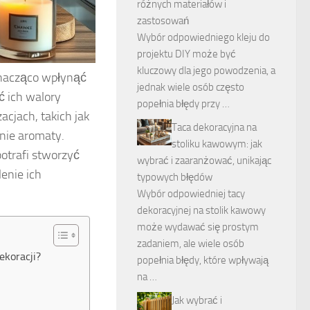
różnych materiałów i
zastosowań
Wybór odpowiedniego kleju do
projektu DIY może być
kluczowy dla jego powodzenia, a
nacząco wpłynąć
jednak wiele osób często
 ich walory
popełnia błędy przy …
acjach, takich jak
Taca dekoracyjna na
dnie aromaty.
stoliku kawowym: jak
otrafi stworzyć
wybrać i zaaranżować, unikając
enie ich
typowych błędów
Wybór odpowiedniej tacy
dekoracyjnej na stolik kawowy
może wydawać się prostym
zadaniem, ale wiele osób
ekoracji?
popełnia błędy, które wpływają
na …
Jak wybrać i