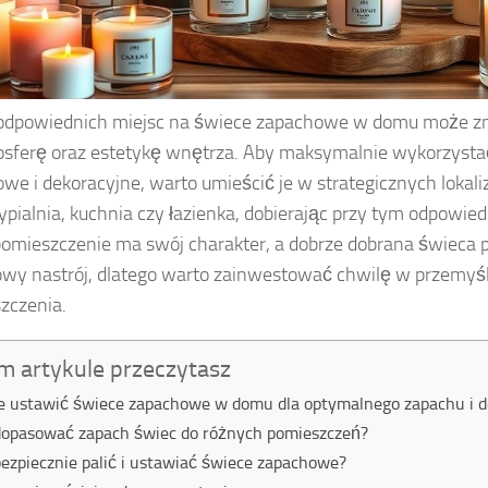
odpowiednich miejsc na świece zapachowe w domu może z
sferę oraz estetykę wnętrza. Aby maksymalnie wykorzystać
we i dekoracyjne, warto umieścić je w strategicznych lokaliz
sypialnia, kuchnia czy łazienka, dobierając przy tym odpowie
omieszczenie ma swój charakter, a dobrze dobrana świeca p
wy nastrój, dlatego warto zainwestować chwilę w przemyśl
zczenia.
m artykule przeczytasz
e ustawić świece zapachowe w domu dla optymalnego zapachu i d
dopasować zapach świec do różnych pomieszczeń?
bezpiecznie palić i ustawiać świece zapachowe?