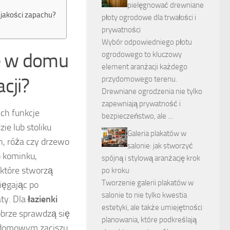
pielęgnować drewniane
 jakości zapachu?
płoty ogrodowe dla trwałości i
prywatności
Wybór odpowiedniego płotu
e w domu
ogrodowego to kluczowy
element aranżacji każdego
cji?
przydomowego terenu.
Drewniane ogrodzenia nie tylko
zapewniają prywatność i
ch funkcje
bezpieczeństwo, ale …
ie lub stoliku
Galeria plakatów w
n, róża czy drzewo
salonie: jak stworzyć
b kominku,
spójną i stylową aranżację krok
 które stworzą
po kroku
Tworzenie galerii plakatów w
ięgając po
salonie to nie tylko kwestia
aty. Dla
łazienki
estetyki, ale także umiejętności
obrze sprawdzą się
planowania, które podkreślają
w domowym zaciszu.