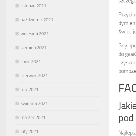
szczegó
listopad 2021
Przycin
październik 2021
dymieni
świec j
wrzesień 2021
Gdy opu
sierpień 2021
do gasi
lipiec 2021
czyszcz
pomoże 
czerwiec 2021
FAQ
maj 2021
Jaki
kwiecień 2021
pod 
marzec 2021
luty 2021
Najleps