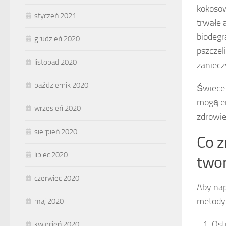
kokosow
styczeń 2021
trwałe 
biodegr
grudzień 2020
pszczel
listopad 2020
zaniecz
październik 2020
Świece 
mogą em
wrzesień 2020
zdrowie
sierpień 2020
Co z
lipiec 2020
twor
czerwiec 2020
Aby nap
metody
maj 2020
Ost
kwiecień 2020