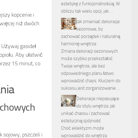
estetykę z funkcjonalnością. W
obliczu tak wielu opcji, jak …
jszy kopcenie i
Jak zmieniać dekoracje
 więcej niż dwóch
sezonowe, by
zachować porządek i naturalną
harmonię wnętrza
. Używaj gasideł
Zmiana dekoracji sezonowych
opiołu. Aby ułatwić
może szybko przekształcić
rzez 15 minut, co
Twoje wnętrze, ale bez
odpowiedniego planu łatwo
wprowadzić chaos. Kluczem do
nia
sukcesu jest zorganizowanie …
Dekoracje niepasujące
pachowych
do stylu wnętrza: jak
unikać chaosu i zachować
estetyczną spójność
Choć eklektyzm może
 sojowy, pszczeli i
wprowadzić do wnętrza