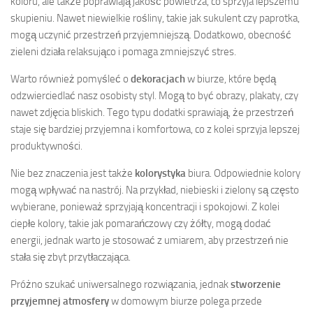
koloru, ale także poprawiają jakość powietrza, co sprzyja lepszemu
skupieniu. Nawet niewielkie rośliny, takie jak sukulent czy paprotka,
mogą uczynić przestrzeń przyjemniejszą. Dodatkowo, obecność
zieleni działa relaksująco i pomaga zmniejszyć stres.
Warto również pomyśleć o
dekoracjach
w biurze, które będą
odzwierciedlać nasz osobisty styl. Mogą to być obrazy, plakaty, czy
nawet zdjęcia bliskich. Tego typu dodatki sprawiają, że przestrzeń
staje się bardziej przyjemna i komfortowa, co z kolei sprzyja lepszej
produktywności.
Nie bez znaczenia jest także
kolorystyka
biura. Odpowiednie kolory
mogą wpływać na nastrój. Na przykład, niebieski i zielony są często
wybierane, ponieważ sprzyjają koncentracji i spokojowi. Z kolei
ciepłe kolory, takie jak pomarańczowy czy żółty, mogą dodać
energii, jednak warto je stosować z umiarem, aby przestrzeń nie
stała się zbyt przytłaczająca.
Próżno szukać uniwersalnego rozwiązania, jednak
stworzenie
przyjemnej atmosfery
w domowym biurze polega przede