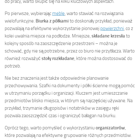
do pracy, warto skupić się na kilku kluczowych aspektach.
Po pierwsze, wybierając
meble
, warto stawiać na rozwiązania
wielofunkcyjne.
Biurka z półkami
to doskonały przykład, ponieważ
pozwalają na efektywne wykorzystanie pionowej
powierzchni
, co z
kolei uwalnia miejsce na podłodze. Mniejsze,
składane krzesła
to
kolejny sposób na zaoszczędzenie przestrzeni – można je
schować, gdy nie są potrzebne, przez co biuro nie przytłacza. Warto
również rozważyć
stoły rozkładane
, które można dostosować do
potrzeb.
Nie bez znaczenia jest także odpowiednie planowanie
przechowywania. Szafki na dokumenty i półki ścienne mogą pomóc
w utrzymaniu porządku i organizacji. Kluczem jest umieszczanie
przedmiotów blisko miejsca, w którym są najczęściej używane. Na
przykład, trzymanie długopisów i notatników w zasięgu ręki
pozwala zaoszczędzić czas i ograniczyć bałagan na biurku.
Oprócz tego, warto pomyśleć o wykorzystaniu
organizatorów
,
które pozwalają na efektywne grupowanie różnych przedmiotów.