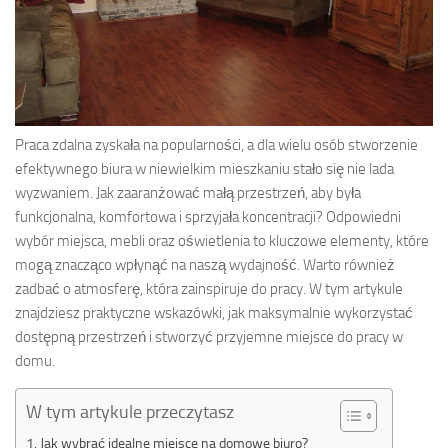
Praca zdalna zyskała na popularności, a dla wielu osób stworzenie
efektywnego biura w niewielkim mieszkaniu stało się nie lada
wyzwaniem. Jak zaaranżować małą przestrzeń, aby była
funkcjonalna, komfortowa i sprzyjała koncentracji? Odpowiedni
wybór miejsca, mebli oraz oświetlenia to kluczowe elementy, które
mogą znacząco wpłynąć na naszą wydajność. Warto również
zadbać o atmosferę, która zainspiruje do pracy. W tym artykule
znajdziesz praktyczne wskazówki, jak maksymalnie wykorzystać
dostępną przestrzeń i stworzyć przyjemne miejsce do pracy w
domu.
W tym artykule przeczytasz
Jak wybrać idealne miejsce na domowe biuro?