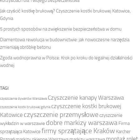
korzyściach dla Twojego bezpieczeństwa
Jak czyścić kostkę brukową? Czyszczenie kostki brukowej Katowice,
Gdynia
5 prostych sposobów na zwiększenie bezpieczeństwa w domu
Diamentowa rewolucja w budownictwie: jak nowoczesne narzędzia
zmieniają obróbkę betonu
Zgoda wodnoprawna w Polsce: Krok po kroku do legalnej działalności
wodnej
TAGI
Czyszczenie kanapy Warszawa
czyszczenie dywanów Warszawa
czyszczenie kostki brukowej
czyszczenie kostki brukowej gdynia
czyszczenie przemysłowe
Katowice
czyszczenie
dobre markizy warszawa
wykładzin w warszawie
Firma
firmy sprzątające Kraków
sprzątająca Katowice
Karcher
montaż rolet
Poznań
markizy okienne Warszawa
markizy warszawa