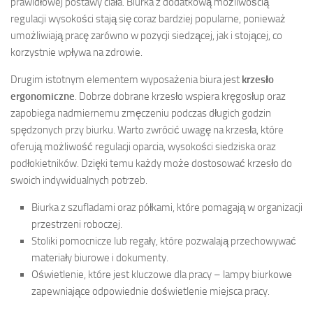
prawidłowej postawy ciała. Biurka z dodatkową możliwością
regulacji wysokości stają się coraz bardziej popularne, ponieważ
umożliwiają pracę zarówno w pozycji siedzącej, jak i stojącej, co
korzystnie wpływa na zdrowie.
Drugim istotnym elementem wyposażenia biura jest
krzesło
ergonomiczne
. Dobrze dobrane krzesło wspiera kręgosłup oraz
zapobiega nadmiernemu zmęczeniu podczas długich godzin
spędzonych przy biurku. Warto zwrócić uwagę na krzesła, które
oferują możliwość regulacji oparcia, wysokości siedziska oraz
podłokietników. Dzięki temu każdy może dostosować krzesło do
swoich indywidualnych potrzeb.
Biurka z szufladami oraz półkami, które pomagają w organizacji
przestrzeni roboczej.
Stoliki pomocnicze lub regały, które pozwalają przechowywać
materiały biurowe i dokumenty.
Oświetlenie, które jest kluczowe dla pracy – lampy biurkowe
zapewniające odpowiednie doświetlenie miejsca pracy.