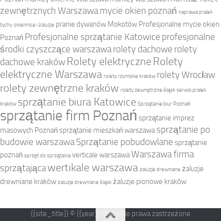
zewnętrznych Warszawa
mycie okien poznań
naprawa pralek
pranie dywanów Mokotów
Profesjonalne mycie okien
tychy
okiennice i żaluzje
Profesjonalne sprzątanie Katowice
profesjonalne
Poznań
środki czyszczące warszawa
rolety dachowe
rolety
Rolety elektryczne
Rolety
dachowe kraków
elektryczne Warszawa
rolety Wrocław
rolety rzymskie kraków
rolety zewnętrzne kraków
rolety zewnętrzne śląsk
serwis pralek
sprzątanie biura Katowice
kraków
Sprzątanie biur Poznań
sprzątanie firm Poznań
sprzątanie imprez
sprzątanie po
masowych Poznań
sprzątanie mieszkań warszawa
budowie warszawa
Sprzątanie pobudowlane
sprzątanie
Warszawa firma
poznań
verticale warszawa
sprzęt do sprzątania
wertikale warszawa
sprzątająca
żaluzje
żaluzje drewniane
drewniane kraków
żaluzje pionowe kraków
żaluzje drewniane śląsk
{{site_title}} © {{year}}. Wszelkie prawa zastrzeżone