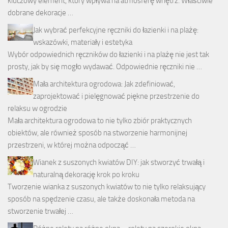
kluczowy element, który wpływa na atmosferę wnętrz. Właściwie
dobrane dekoracje …
Jak wybrać perfekcyjne ręczniki do łazienki i na plażę:
wskazówki, materiały i estetyka
Wybór odpowiednich ręczników do łazienki i na plażę nie jest tak
prosty, jak by się mogło wydawać. Odpowiednie ręczniki nie …
Mała architektura ogrodowa: Jak zdefiniować,
zaprojektować i pielęgnować piękne przestrzenie do
relaksu w ogrodzie
Mała architektura ogrodowa to nie tylko zbiór praktycznych
obiektów, ale również sposób na stworzenie harmonijnej
przestrzeni, w której można odpocząć …
Wianek z suszonych kwiatów DIY: jak stworzyć trwałą i
naturalną dekorację krok po kroku
Tworzenie wianka z suszonych kwiatów to nie tylko relaksujący
sposób na spędzenie czasu, ale także doskonała metoda na
stworzenie trwałej …