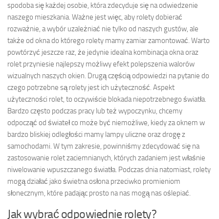
spodoba się każdej osobie, która zdecyduje się na odwiedzenie
naszego mieszkania. Ważne jest więc, aby rolety dobierać
rozważnie, a wybór uzależniać nie tylko od naszych gustów, ale
także od okna do którego rolety mamy zamiar zamontować. Warto
powtórzyć jeszcze raz, że jedynie idealna kombinacja okna oraz
rolet przyniesie najlepszy możliwy efekt polepszenia walorów
wizualnych naszych okien. Drugą częścią odpowiedzi na pytanie do
czego potrzebne są rolety jest ich użyteczność. Aspekt
użyteczności rolet, to oczywiście blokada niepotrzebnego światła.
Bardzo często podczas pracy lub też wypoczynku, chcemy
odpocząć od świateł co może być niemożliwe, kiedy za oknem w
bardzo bliskiej odległości mamy lampy uliczne oraz drogę z
samochodami. W tym zakresie, powinniśmy zdecydować się na
zastosowanie rolet zaciemnianych, których zadaniem jest właśnie
niwelowanie wpuszczanego światła. Podczas dnia natomiast, rolety
mogą działać jako świetna osłona przeciwko promieniom
słonecznym, które padając prosto na nas mogą nas oślepiać.
Jak wybrać odpowiednie rolety?