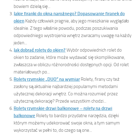
bowiem dzielą się...
Jakie firanki do okna narożnego? Dopasowanie firanek do
okien
Każdy człowiek pragnie, aby jego mieszkanie wyglądało
idealnie. Z tego właśnie powodu, podczas poszukiwania
odpowiedniego wystrojenia wnętrz zwracamy uwagę na każdy
jeden...
Jak dobrać rolety do okien?
Wybór odpowiednich rolet do
okien to zadanie, które może wydawać się skomplikowane,
zwłaszcza w obliczu różnorodności dostępnych opcji. Od rolet
materiałowych po...
Rolety rzymskie „DUO” na wymiar
Rolety, firany czy też
zasłony są aktualnie najbardziej popularnymi metodami
użytecznej dekoracji wnętrz. Co można rozumieć przez
użyteczną dekorację? Przede wszystkim chodzi...
Rolety rzymskie drzwi balkonowe – rolety na drzwi
balkonowe
Rolety to bardzo przydatne narzędzia, dzięki
którym możemy udekorować swoje okna, a tym samym
wykorzystać w pełni to, do czego są one...