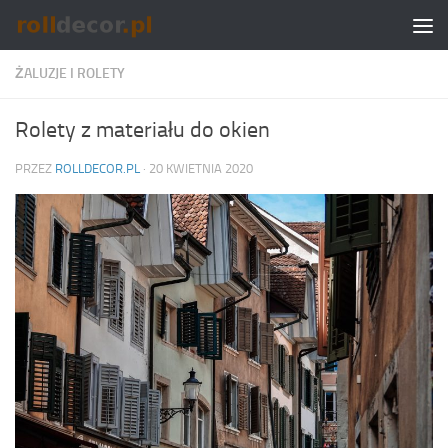
Skip to content
ŻALUZJE I ROLETY
Rolety z materiału do okien
PRZEZ
ROLLDECOR.PL
·
20 KWIETNIA 2020