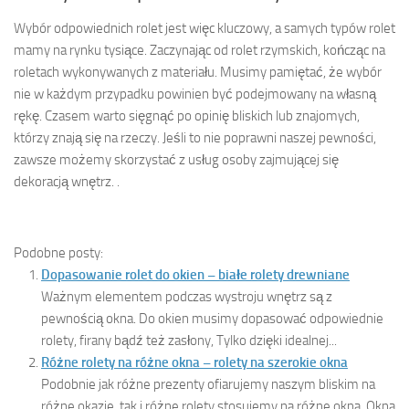
Wybór odpowiednich rolet jest więc kluczowy, a samych typów rolet
mamy na rynku tysiące. Zaczynając od rolet rzymskich, kończąc na
roletach wykonywanych z materiału. Musimy pamiętać, że wybór
nie w każdym przypadku powinien być podejmowany na własną
rękę. Czasem warto sięgnąć po opinię bliskich lub znajomych,
którzy znają się na rzeczy. Jeśli to nie poprawni naszej pewności,
zawsze możemy skorzystać z usług osoby zajmującej się
dekoracją wnętrz. .
Podobne posty:
Dopasowanie rolet do okien – białe rolety drewniane
Ważnym elementem podczas wystroju wnętrz są z
pewnością okna. Do okien musimy dopasować odpowiednie
rolety, firany bądź też zasłony, Tylko dzięki idealnej...
Różne rolety na różne okna – rolety na szerokie okna
Podobnie jak różne prezenty ofiarujemy naszym bliskim na
różne okazje, tak i różne rolety stosujemy na różne okna. Okna