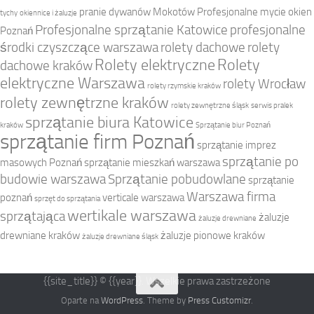
pranie dywanów Mokotów
Profesjonalne mycie okien
tychy
okiennice i żaluzje
Profesjonalne sprzątanie Katowice
profesjonalne
Poznań
środki czyszczące warszawa
rolety dachowe
rolety
Rolety elektryczne
Rolety
dachowe kraków
elektryczne Warszawa
rolety Wrocław
rolety rzymskie kraków
rolety zewnętrzne kraków
rolety zewnętrzne śląsk
serwis pralek
sprzątanie biura Katowice
kraków
Sprzątanie biur Poznań
sprzątanie firm Poznań
sprzątanie imprez
sprzątanie po
masowych Poznań
sprzątanie mieszkań warszawa
budowie warszawa
Sprzątanie pobudowlane
sprzątanie
Warszawa firma
poznań
verticale warszawa
sprzęt do sprzątania
wertikale warszawa
sprzątająca
żaluzje
żaluzje drewniane
drewniane kraków
żaluzje pionowe kraków
żaluzje drewniane śląsk
{{site_title}} © {{year}}. Wszelkie prawa zastrzeżone
Oparte na
WordPress
. Theme by
Press Customizr
.