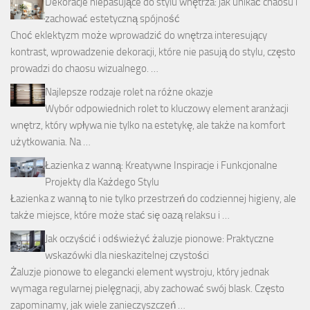
Dekoracje niepasujące do stylu wnętrza: jak unikać chaosu i
zachować estetyczną spójność
Choć eklektyzm może wprowadzić do wnętrza interesujący
kontrast, wprowadzenie dekoracji, które nie pasują do stylu, często
prowadzi do chaosu wizualnego. …
Najlepsze rodzaje rolet na różne okazje
Wybór odpowiednich rolet to kluczowy element aranżacji
wnętrz, który wpływa nie tylko na estetykę, ale także na komfort
użytkowania. Na …
Łazienka z wanną: Kreatywne Inspiracje i Funkcjonalne
Projekty dla Każdego Stylu
Łazienka z wanną to nie tylko przestrzeń do codziennej higieny, ale
także miejsce, które może stać się oazą relaksu i …
Jak oczyścić i odświeżyć żaluzje pionowe: Praktyczne
wskazówki dla nieskazitelnej czystości
Żaluzje pionowe to elegancki element wystroju, który jednak
wymaga regularnej pielęgnacji, aby zachować swój blask. Często
zapominamy, jak wiele zanieczyszczeń …