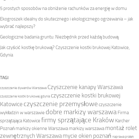
5 prostych sposobów na obniżenie rachunków za energię w domu
Ekogroszek idealny do skutecznego i ekologicznego ogrzewania – jak
wybrać najlepszy?
Geologiczne badania gruntu: Niezbędnik przed każdą budową
Jak czyścić kostkę brukową? Czyszczenie kostki brukowej Katowice,
Gdynia
TAGI
Czyszczenie kanapy Warszawa
czyszczenie dywanów Warszawa
czyszczenie kostki brukowej
czyszczenie kostki brukowej gdynia
czyszczenie przemysłowe
Katowice
czyszczenie
dobre markizy warszawa
wykładzin w warszawie
Firma
firmy sprzątające Kraków
sprzątająca Katowice
Karcher
montaż rolet
Poznań
markizy okienne Warszawa
markizy warszawa
zewnętrznych Warszawa
mycie okien poznań
naprawa pralek