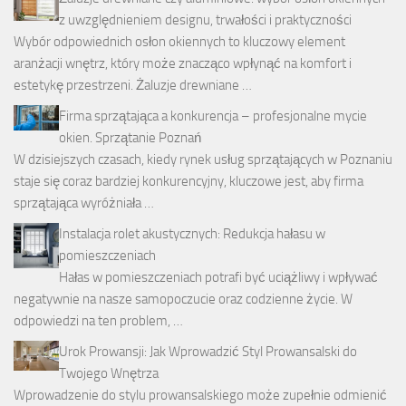
z uwzględnieniem designu, trwałości i praktyczności
Wybór odpowiednich osłon okiennych to kluczowy element
aranżacji wnętrz, który może znacząco wpłynąć na komfort i
estetykę przestrzeni. Żaluzje drewniane …
Firma sprzątająca a konkurencja – profesjonalne mycie
okien. Sprzątanie Poznań
W dzisiejszych czasach, kiedy rynek usług sprzątających w Poznaniu
staje się coraz bardziej konkurencyjny, kluczowe jest, aby firma
sprzątająca wyróżniała …
Instalacja rolet akustycznych: Redukcja hałasu w
pomieszczeniach
Hałas w pomieszczeniach potrafi być uciążliwy i wpływać
negatywnie na nasze samopoczucie oraz codzienne życie. W
odpowiedzi na ten problem, …
Urok Prowansji: Jak Wprowadzić Styl Prowansalski do
Twojego Wnętrza
Wprowadzenie do stylu prowansalskiego może zupełnie odmienić