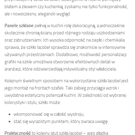
blatem a zlewem czy kuchenką, zyskamy nie tylko funkcjonalność,
ale i nowoczesny, elegancki wygląd.
Panele szklane
pełnią w kuchni rolę dekoracyjną, a jednocześnie
skutecznie chronią ściany przed różnego rodzaju uszkodzeniami
oraz zabrudzeniami. Ich wysoka odporność na ciepło i chemikalia
sprawia, że szkło lacobel sprawdza się znakomicie w intensywnie
używanych przestrzeniach. Dodatkowo, możliwość personalizacji
grafiki na szkle umożliwia stworzenie efektownych detali w
aranżacji, które odzwierciedlają indywidualny styl właściciela.
Kolejnym świetnym sposobem na wykorzystanie szkła lacobel jest
jego montaż na frontach szafek. Taki zabieg przyciąga wzrok i
uwydatnia estetyczny potencjał kuchni. W zależności od wybranej
kolorystyki i stylu, szkło może:
wkomponować się w całość wystroju,
stać się wyrazistym punktem, który zwraca uwagę.
Praktyczność
to kolejny atut szkła lacobel – jego gładka