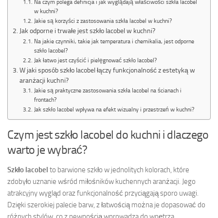
Na czym polega definicja i jak wyglądają właściwości szkła lacobel
w kuchni?
Jakie są korzyści z zastosowania szkła lacobel w kuchni?
Jak odporne i trwałe jest szkło lacobel w kuchni?
Na jakie czynniki, takie jak temperatura i chemikalia, jest odporne
szkło lacobel?
Jak łatwo jest czyścić i pielęgnować szkło lacobel?
W jaki sposób szkło lacobel łączy funkcjonalność z estetyką w
aranżacji kuchni?
Jakie są praktyczne zastosowania szkła lacobel na ścianach i
frontach?
Jak szkło lacobel wpływa na efekt wizualny i przestrzeń w kuchni?
Czym jest szkło lacobel do kuchni i dlaczego
warto je wybrać?
Szkło lacobel
to barwione szkło w jednolitych kolorach, które
zdobyło uznanie wśród miłośników kuchennych aranżacji. Jego
atrakcyjny wygląd oraz funkcjonalność przyciągają sporo uwagi.
Dzięki szerokiej palecie barw, z łatwością można je dopasować do
różnych stylów, co z pewnością wprowadza do wnętrza