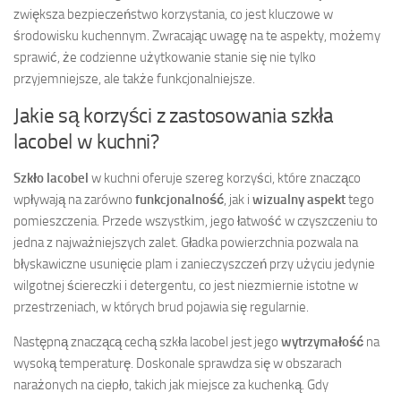
zwiększa bezpieczeństwo korzystania, co jest kluczowe w
środowisku kuchennym. Zwracając uwagę na te aspekty, możemy
sprawić, że codzienne użytkowanie stanie się nie tylko
przyjemniejsze, ale także funkcjonalniejsze.
Jakie są korzyści z zastosowania szkła
lacobel w kuchni?
Szkło lacobel
w kuchni oferuje szereg korzyści, które znacząco
wpływają na zarówno
funkcjonalność
, jak i
wizualny aspekt
tego
pomieszczenia. Przede wszystkim, jego łatwość w czyszczeniu to
jedna z najważniejszych zalet. Gładka powierzchnia pozwala na
błyskawiczne usunięcie plam i zanieczyszczeń przy użyciu jedynie
wilgotnej ściereczki i detergentu, co jest niezmiernie istotne w
przestrzeniach, w których brud pojawia się regularnie.
Następną znaczącą cechą szkła lacobel jest jego
wytrzymałość
na
wysoką temperaturę. Doskonale sprawdza się w obszarach
narażonych na ciepło, takich jak miejsce za kuchenką. Gdy