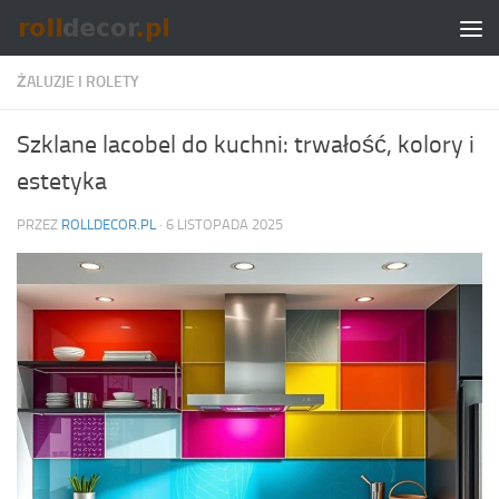
Skip to content
ŻALUZJE I ROLETY
Szklane lacobel do kuchni: trwałość, kolory i
estetyka
PRZEZ
ROLLDECOR.PL
·
6 LISTOPADA 2025