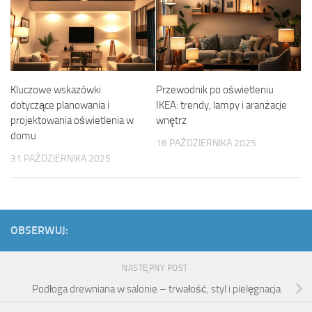
Kluczowe wskazówki
Przewodnik po oświetleniu
dotyczące planowania i
IKEA: trendy, lampy i aranżacje
projektowania oświetlenia w
wnętrz
domu
16 PAŹDZIERNIKA 2025
31 PAŹDZIERNIKA 2025
OBSERWUJ:
NASTĘPNY POST
Podłoga drewniana w salonie – trwałość, styl i pielęgnacja