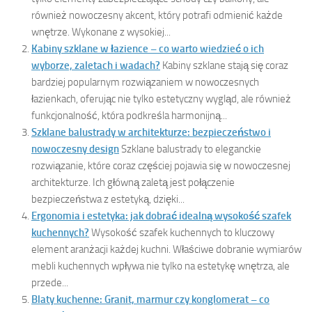
również nowoczesny akcent, który potrafi odmienić każde
wnętrze. Wykonane z wysokiej...
Kabiny szklane w łazience – co warto wiedzieć o ich
wyborze, zaletach i wadach?
Kabiny szklane stają się coraz
bardziej popularnym rozwiązaniem w nowoczesnych
łazienkach, oferując nie tylko estetyczny wygląd, ale również
funkcjonalność, która podkreśla harmonijną...
Szklane balustrady w architekturze: bezpieczeństwo i
nowoczesny design
Szklane balustrady to eleganckie
rozwiązanie, które coraz częściej pojawia się w nowoczesnej
architekturze. Ich główną zaletą jest połączenie
bezpieczeństwa z estetyką, dzięki...
Ergonomia i estetyka: jak dobrać idealną wysokość szafek
kuchennych?
Wysokość szafek kuchennych to kluczowy
element aranżacji każdej kuchni. Właściwe dobranie wymiarów
mebli kuchennych wpływa nie tylko na estetykę wnętrza, ale
przede...
Blaty kuchenne: Granit, marmur czy konglomerat – co