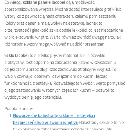
Co więcej,
szklane panele lacobel
dają możliwość
spersonalizowania wnętrza. Można dodać interesujące grafiki lub
wzory, co z pewnością nada charakteru całemu pomieszczeniu.
Kolory oraz desenie mają wpływ na estetykę, jednak to
przejrzystość i gładkość szkła dodaje lekkości, co jest nieocenione
w projektowaniu wnętrz. Warto również zwrócić uwagę na to, jak
różnorodne wzory mogą wpływać na odbiór przestrzeni.
Szkło lacobel
to nie tylko piękny materiał, ale i niezwykle
praktyczny. Jest odporne na zabrudzenia i łatwe w czyszczeniu,
dzięki czemu przez długi czas zachowuje atrakcyjny wygląd. Te
walory czynią je idealnym rozwiązaniem do kuchni, łącząc
funkcjonalność z estetyką. Rozważając ten wybór, warto pomyśleć
o jego zastosowaniu w różnych częściach kuchni – pozwoli to
wydobyć pełnię jego potencjału.
Podobne posty:
Nowoczesne balustrady szklane – estetyka i
bezpieczeństwo w Twoim wnętrzu
Balustrady szklane to nie
tylko elementy zabezpieczające schody czy balkony, ale