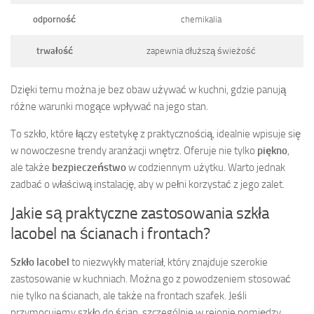
odporność
chemikalia
trwałość
zapewnia dłuższą świeżość
Dzięki temu można je bez obaw używać w kuchni, gdzie panują
różne warunki mogące wpływać na jego stan.
To szkło, które łączy estetykę z praktycznością, idealnie wpisuje się
w nowoczesne trendy aranżacji wnętrz. Oferuje nie tylko
piękno
,
ale także
bezpieczeństwo
w codziennym użytku. Warto jednak
zadbać o właściwą instalację, aby w pełni korzystać z jego zalet.
Jakie są praktyczne zastosowania szkła
lacobel na ścianach i frontach?
Szkło lacobel
to niezwykły materiał, który znajduje szerokie
zastosowanie w kuchniach. Można go z powodzeniem stosować
nie tylko na ścianach, ale także na frontach szafek. Jeśli
przymocujemy szkło do ścian, szczególnie w rejonie pomiędzy