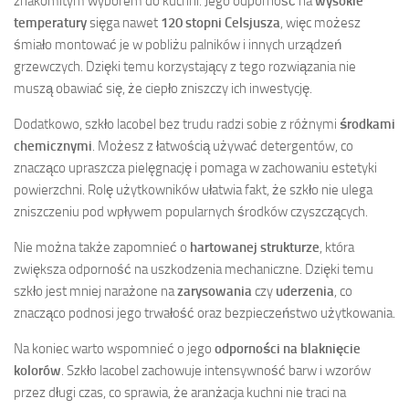
znakomitym wyborem do kuchni. Jego odporność na
wysokie
temperatury
sięga nawet
120 stopni Celsjusza
, więc możesz
śmiało montować je w pobliżu palników i innych urządzeń
grzewczych. Dzięki temu korzystający z tego rozwiązania nie
muszą obawiać się, że ciepło zniszczy ich inwestycję.
Dodatkowo, szkło lacobel bez trudu radzi sobie z różnymi
środkami
chemicznymi
. Możesz z łatwością używać detergentów, co
znacząco upraszcza pielęgnację i pomaga w zachowaniu estetyki
powierzchni. Rolę użytkowników ułatwia fakt, że szkło nie ulega
zniszczeniu pod wpływem popularnych środków czyszczących.
Nie można także zapomnieć o
hartowanej strukturze
, która
zwiększa odporność na uszkodzenia mechaniczne. Dzięki temu
szkło jest mniej narażone na
zarysowania
czy
uderzenia
, co
znacząco podnosi jego trwałość oraz bezpieczeństwo użytkowania.
Na koniec warto wspomnieć o jego
odporności na blaknięcie
kolorów
. Szkło lacobel zachowuje intensywność barw i wzorów
przez długi czas, co sprawia, że aranżacja kuchni nie traci na