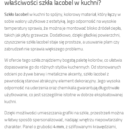
właściwości szkła lacobel w kuchni?
Szkło lacobel
w kuchni to spójny, kolorowy materiał, który łączy w
sobie walory użytkowe z estetyką. Jego odporność na wysokie
temperatury sprawia, że można je montować blisko źródeł ciepła,
takich jak płyty grzewcze. Dodatkowo, dzięki gładkiej powierzchni,
czyszczenie szkła lacobel staje się prostsze, a usuwanie plam czy
zabrudzeń nie sprawia większego problemu.
W ofercie tego szkła znajdziemy bogatą paletę kolorów, co ułatwia
dopasowanie go do różnych stylów kuchennych. Od stonowanych
odcieni po żywe barwy i metaliczne akcenty, szkło lacobel z
pewnością stanowi atrakcyjny element dekoracyjny. Jego wysoka
odporność na uderzenia oraz chemikalia gwarantują długotrwałe
użytkowanie, co jest szczególnie istotne w dobrze eksploatowanej
kuchni.
Dzięki możliwości umieszczania grafiki na szkle, przestrzeń można
w łatwy sposób spersonalizować, nadając wnętrzu niepowtarzalny
charakter. Panel o grubości
4 mm
, z szlifowanymi krawędziami,