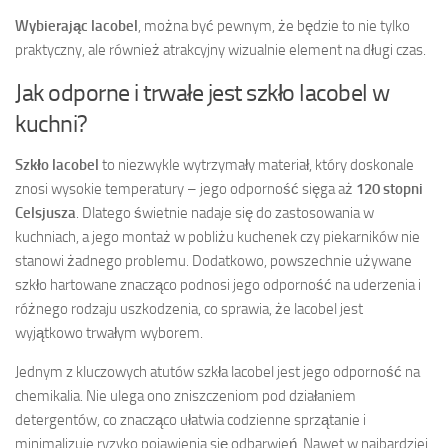
Wybierając lacobel
, można być pewnym, że będzie to nie tylko
praktyczny, ale również atrakcyjny wizualnie element na długi czas.
Jak odporne i trwałe jest szkło lacobel w
kuchni?
Szkło lacobel
to niezwykle wytrzymały materiał, który doskonale
znosi wysokie temperatury – jego odporność sięga aż
120 stopni
Celsjusza
. Dlatego świetnie nadaje się do zastosowania w
kuchniach, a jego montaż w pobliżu kuchenek czy piekarników nie
stanowi żadnego problemu. Dodatkowo, powszechnie używane
szkło hartowane znacząco podnosi jego odporność na uderzenia i
różnego rodzaju uszkodzenia, co sprawia, że lacobel jest
wyjątkowo trwałym wyborem.
Jednym z kluczowych atutów szkła lacobel jest jego odporność na
chemikalia. Nie ulega ono zniszczeniom pod działaniem
detergentów, co znacząco ułatwia codzienne sprzątanie i
minimalizuje ryzyko pojawienia się odbarwień. Nawet w najbardziej