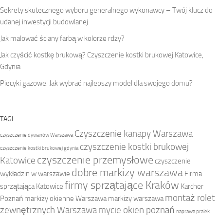
Sekrety skutecznego wyboru generalnego wykonawcy – Twój klucz do
udanej inwestycji budowlanej
Jak malować ściany farbą w kolorze rdzy?
Jak czyścić kostkę brukową? Czyszczenie kostki brukowej Katowice,
Gdynia
Piecyki gazowe: Jak wybrać najlepszy model dla swojego domu?
TAGI
Czyszczenie kanapy Warszawa
czyszczenie dywanów Warszawa
czyszczenie kostki brukowej
czyszczenie kostki brukowej gdynia
czyszczenie przemysłowe
Katowice
czyszczenie
dobre markizy warszawa
wykładzin w warszawie
Firma
firmy sprzątające Kraków
sprzątająca Katowice
Karcher
montaż rolet
Poznań
markizy okienne Warszawa
markizy warszawa
zewnętrznych Warszawa
mycie okien poznań
naprawa pralek