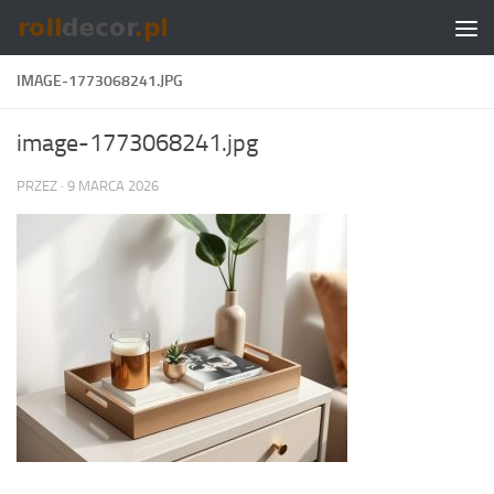
Skip to content
IMAGE-1773068241.JPG
image-1773068241.jpg
PRZEZ
·
9 MARCA 2026