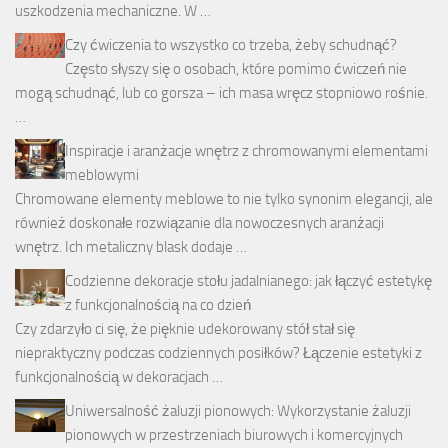
uszkodzenia mechaniczne. W …
Czy ćwiczenia to wszystko co trzeba, żeby schudnąć?
Często słyszy się o osobach, które pomimo ćwiczeń nie
mogą schudnąć, lub co gorsza – ich masa wręcz stopniowo rośnie.
…
Inspiracje i aranżacje wnętrz z chromowanymi elementami
meblowymi
Chromowane elementy meblowe to nie tylko synonim elegancji, ale
również doskonałe rozwiązanie dla nowoczesnych aranżacji
wnętrz. Ich metaliczny blask dodaje …
Codzienne dekoracje stołu jadalnianego: jak łączyć estetykę
z funkcjonalnością na co dzień
Czy zdarzyło ci się, że pięknie udekorowany stół stał się
niepraktyczny podczas codziennych posiłków? Łączenie estetyki z
funkcjonalnością w dekoracjach …
Uniwersalność żaluzji pionowych: Wykorzystanie żaluzji
pionowych w przestrzeniach biurowych i komercyjnych