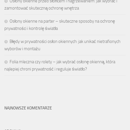
Osłony okienne przed słońcem i nagrzewaniem: jak wybrać i
zamontować skuteczną ochronę wnętrza
Osłony okienne na parter – skuteczne sposoby na ochronę
prywatności i kontrolę światła
Błędy w prywatności osłon okiennych: jak unikać nietrafionych
wyborów i montażu
Folia mleczna czy rolety – jak wybrać osłonę okienną, która
najlepiej chroni prywatność i reguluje światło?
NAJNOWSZE KOMENTARZE