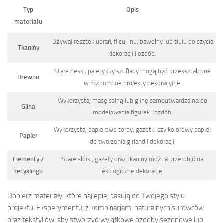
Typ
Opis
materiału
Używaj resztek ubrań, filcu, lnu, bawełny lub tiulu do szycia
Tkaniny
dekoracji i ozdób.
Stare deski, palety czy szuflady mogą być przekształcone
Drewno
w różnorodne projekty dekoracyjne.
Wykorzystaj masę solną lub glinę samoutwardzalną do
Glina
modelowania figurek i ozdób.
Wykorzystaj papierowe torby, gazetki czy kolorowy papier
Papier
do tworzenia girland i dekoracji.
Elementy z
Stare słoiki, gazety oraz tkaniny można przerobić na
recyklingu
ekologiczne dekoracje.
Dobierz materiały, które najlepiej pasują do Twojego stylu i
projektu. Eksperymentuj z kombinacjami naturalnych surowców
oraz tekstyliów, aby stworzyć wyjątkowe ozdoby sezonowe lub