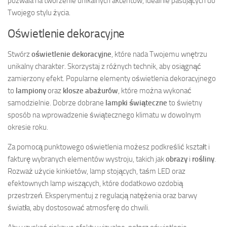
pozwala na tworzenie unikalnych akcentów, idealnie pasujących do
Twojego stylu życia.
Oświetlenie dekoracyjne
Stwórz
oświetlenie dekoracyjne
, które nada Twojemu wnętrzu
unikalny charakter. Skorzystaj z różnych technik, aby osiągnąć
zamierzony efekt. Popularne elementy oświetlenia dekoracyjnego
to
lampiony
oraz
klosze abażurów
, które można wykonać
samodzielnie. Dobrze dobrane
lampki świąteczne
to świetny
sposób na wprowadzenie świątecznego klimatu w dowolnym
okresie roku.
Za pomocą punktowego oświetlenia możesz podkreślić kształt i
fakturę wybranych elementów wystroju, takich jak
obrazy
i
rośliny
.
Rozważ użycie kinkietów, lamp stojących, taśm LED oraz
efektownych lamp wiszących, które dodatkowo ozdobią
przestrzeń. Eksperymentuj z regulacją natężenia oraz barwy
światła, aby dostosować atmosferę do chwili.