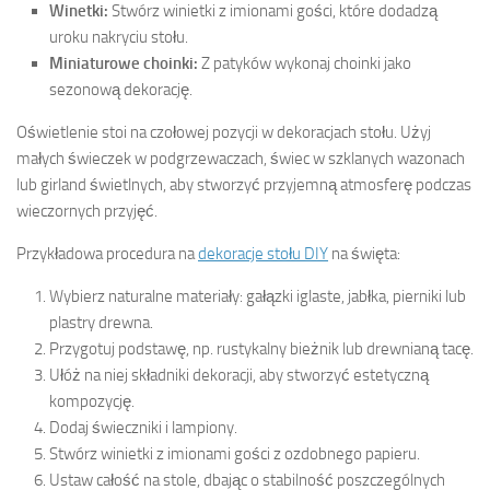
Winetki:
Stwórz winietki z imionami gości, które dodadzą
uroku nakryciu stołu.
Miniaturowe choinki:
Z patyków wykonaj choinki jako
sezonową dekorację.
Oświetlenie stoi na czołowej pozycji w dekoracjach stołu. Użyj
małych świeczek w podgrzewaczach, świec w szklanych wazonach
lub girland świetlnych, aby stworzyć przyjemną atmosferę podczas
wieczornych przyjęć.
Przykładowa procedura na
dekoracje stołu DIY
na święta:
Wybierz naturalne materiały: gałązki iglaste, jabłka, pierniki lub
plastry drewna.
Przygotuj podstawę, np. rustykalny bieżnik lub drewnianą tacę.
Ułóż na niej składniki dekoracji, aby stworzyć estetyczną
kompozycję.
Dodaj świeczniki i lampiony.
Stwórz winietki z imionami gości z ozdobnego papieru.
Ustaw całość na stole, dbając o stabilność poszczególnych