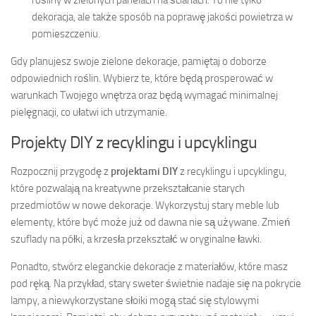
rośliny w zielonych panelach na ścianach. To nie tylko
dekoracja, ale także sposób na poprawę jakości powietrza w
pomieszczeniu.
Gdy planujesz swoje zielone dekoracje, pamiętaj o doborze
odpowiednich roślin. Wybierz te, które będą prosperować w
warunkach Twojego wnętrza oraz będą wymagać minimalnej
pielęgnacji, co ułatwi ich utrzymanie.
Projekty DIY z recyklingu i upcyklingu
Rozpocznij przygodę z
projektami DIY
z recyklingu i upcyklingu,
które pozwalają na kreatywne przekształcanie starych
przedmiotów w nowe dekoracje. Wykorzystuj stary meble lub
elementy, które być może już od dawna nie są używane. Zmień
szuflady na półki, a krzesła przekształć w oryginalne ławki.
Ponadto, stwórz eleganckie dekoracje z materiałów, które masz
pod ręką. Na przykład, stary sweter świetnie nadaje się na pokrycie
lampy, a niewykorzystane słoiki mogą stać się stylowymi