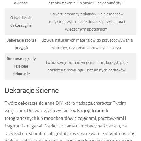
okienne
ozdoby z tkanin lub papieru, aby dodać stylu.
Stwórz lampiony z słoików lub elementów
Oświetlenie
recyklingowych, które dodadzą przytulności
dekoracyjne
wieczornym spotkaniom.
Dekoracje stołu i
Używaj naturalnych materiałów do przygotowywania
przyjęć
stroików, czy personalizowanych nakryć.
Domowe ogrody
Twórz swoje kompozycje roślinne, korzystając z
i zielone
doniczek z recyklingu i naturalnych dodatków.
dekoracje
Dekoracje ścienne
Twórz
dekoracje ścienne
DIY, które nadadzą charakter Twoim
wnętrzom. Rozważ wykorzystanie
wiszących ramek
fotograficznych
lub
moodboardów
z zdjęciami, pocztówkami i
fragmentami gazet. Naklej lub namaluj motywy na ścianach, na
przykład efekt ombre lub graffiti, aby stworzyć unikalną atmosferę.
Wykonaj tabliczki dekoracyjne z napisami lub wypalanymi wzorami