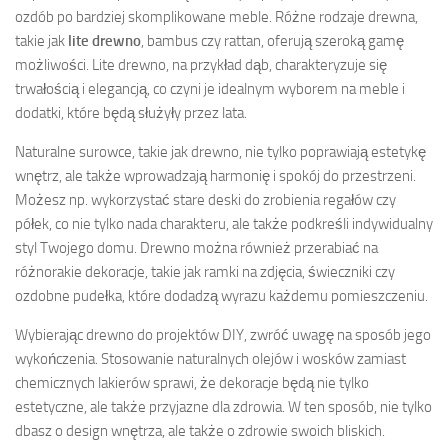
ozdób po bardziej skomplikowane meble. Różne rodzaje drewna,
takie jak
lite drewno
, bambus czy rattan, oferują szeroką gamę
możliwości. Lite drewno, na przykład dąb, charakteryzuje się
trwałością i elegancją, co czyni je idealnym wyborem na meble i
dodatki, które będą służyły przez lata.
Naturalne surowce, takie jak drewno, nie tylko poprawiają estetykę
wnętrz, ale także wprowadzają harmonię i spokój do przestrzeni.
Możesz np. wykorzystać stare deski do zrobienia regałów czy
półek, co nie tylko nada charakteru, ale także podkreśli indywidualny
styl Twojego domu. Drewno można również przerabiać na
różnorakie dekoracje, takie jak ramki na zdjęcia, świeczniki czy
ozdobne pudełka, które dodadzą wyrazu każdemu pomieszczeniu.
Wybierając drewno do projektów DIY, zwróć uwagę na sposób jego
wykończenia. Stosowanie naturalnych olejów i wosków zamiast
chemicznych lakierów sprawi, że dekoracje będą nie tylko
estetyczne, ale także przyjazne dla zdrowia. W ten sposób, nie tylko
dbasz o design wnętrza, ale także o zdrowie swoich bliskich.