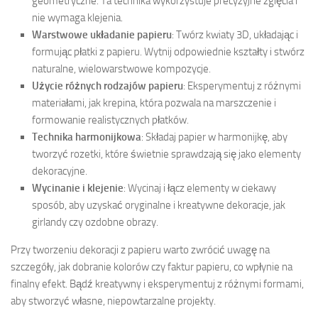
geometryczne. Ta technika wykorzystuje precyzyjne zgięcia i
nie wymaga klejenia.
Warstwowe układanie papieru
: Twórz kwiaty 3D, układając i
formując płatki z papieru. Wytnij odpowiednie kształty i stwórz
naturalne, wielowarstwowe kompozycje.
Użycie różnych rodzajów papieru
: Eksperymentuj z różnymi
materiałami, jak krepina, która pozwala na marszczenie i
formowanie realistycznych płatków.
Technika harmonijkowa
: Składaj papier w harmonijkę, aby
tworzyć rozetki, które świetnie sprawdzają się jako elementy
dekoracyjne.
Wycinanie i klejenie
: Wycinaj i łącz elementy w ciekawy
sposób, aby uzyskać oryginalne i kreatywne dekoracje, jak
girlandy czy ozdobne obrazy.
Przy tworzeniu dekoracji z papieru warto zwrócić uwagę na
szczegóły, jak dobranie kolorów czy faktur papieru, co wpłynie na
finalny efekt. Bądź kreatywny i eksperymentuj z różnymi formami,
aby stworzyć własne, niepowtarzalne projekty.