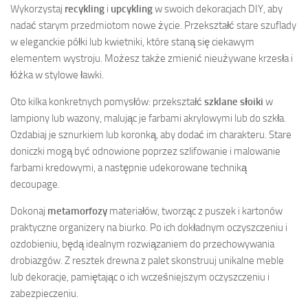
Wykorzystaj
recykling
i
upcykling
w swoich dekoracjach DIY, aby
nadać starym przedmiotom nowe życie. Przekształć stare szuflady
w eleganckie półki lub kwietniki, które staną się ciekawym
elementem wystroju. Możesz także zmienić nieużywane krzesła i
łóżka w stylowe ławki.
Oto kilka konkretnych pomysłów: przekształć
szklane słoiki
w
lampiony lub wazony, malując je farbami akrylowymi lub do szkła.
Ozdabiaj je sznurkiem lub koronką, aby dodać im charakteru. Stare
doniczki mogą być odnowione poprzez szlifowanie i malowanie
farbami kredowymi, a następnie udekorowane techniką
decoupage.
Dokonaj
metamorfozy
materiałów, tworząc z puszek i kartonów
praktyczne organizery na biurko. Po ich dokładnym oczyszczeniu i
ozdobieniu, będą idealnym rozwiązaniem do przechowywania
drobiazgów. Z resztek drewna z palet skonstruuj unikalne meble
lub dekoracje, pamiętając o ich wcześniejszym oczyszczeniu i
zabezpieczeniu.