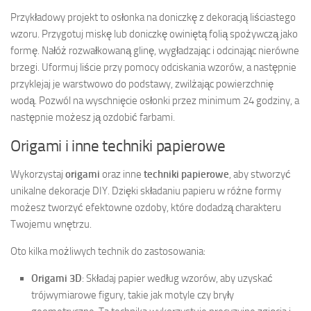
Przykładowy projekt to osłonka na doniczkę z dekoracją liściastego
wzoru. Przygotuj miskę lub doniczkę owiniętą folią spożywczą jako
formę. Nałóż rozwałkowaną glinę, wygładzając i odcinając nierówne
brzegi. Uformuj liście przy pomocy odciskania wzorów, a następnie
przyklejaj je warstwowo do podstawy, zwilżając powierzchnię
wodą. Pozwól na wyschnięcie osłonki przez minimum 24 godziny, a
następnie możesz ją ozdobić farbami.
Origami i inne techniki papierowe
Wykorzystaj
origami
oraz inne
techniki papierowe
, aby stworzyć
unikalne dekoracje DIY. Dzięki składaniu papieru w różne formy
możesz tworzyć efektowne ozdoby, które dodadzą charakteru
Twojemu wnętrzu.
Oto kilka możliwych technik do zastosowania:
Origami 3D
: Składaj papier według wzorów, aby uzyskać
trójwymiarowe figury, takie jak motyle czy bryły