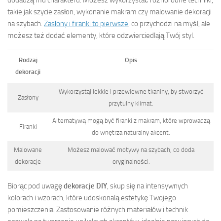
takie jak szycie zasłon, wykonanie makram czy malowanie dekoracji
na szybach.
Zasłony i firanki to pierwsze
, co przychodzi na myśl, ale
możesz też dodać elementy, które odzwierciedlają Twój styl.
Rodzaj
Opis
dekoracji
Wykorzystaj lekkie i przewiewne tkaniny, by stworzyć
Zasłony
przytulny klimat.
Alternatywą mogą być firanki z makram, które wprowadzą
Firanki
do wnętrza naturalny akcent.
Malowane
Możesz malować motywy na szybach, co doda
dekoracje
oryginalności.
Biorąc pod uwagę
dekoracje DIY
, skup się na intensywnych
kolorach i wzorach, które udoskonalą estetykę Twojego
pomieszczenia. Zastosowanie różnych materiałów i technik