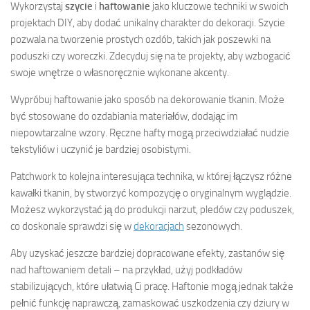
Wykorzystaj
szycie
i
haftowanie
jako kluczowe techniki w swoich
projektach DIY, aby dodać unikalny charakter do dekoracji. Szycie
pozwala na tworzenie prostych ozdób, takich jak poszewki na
poduszki czy woreczki. Zdecyduj się na te projekty, aby wzbogacić
swoje wnętrze o własnoręcznie wykonane akcenty.
Wypróbuj haftowanie jako sposób na dekorowanie tkanin. Może
być stosowane do ozdabiania materiałów, dodając im
niepowtarzalne wzory. Ręczne hafty mogą przeciwdziałać nudzie
tekstyliów i uczynić je bardziej osobistymi.
Patchwork to kolejna interesująca technika, w której łączysz różne
kawałki tkanin, by stworzyć kompozycję o oryginalnym wyglądzie.
Możesz wykorzystać ją do produkcji narzut, pledów czy poduszek,
co doskonale sprawdzi się w
dekoracjach
sezonowych.
Aby uzyskać jeszcze bardziej dopracowane efekty, zastanów się
nad haftowaniem detali – na przykład, użyj podkładów
stabilizujących, które ułatwią Ci pracę. Haftonie mogą jednak także
pełnić funkcję naprawczą, zamaskować uszkodzenia czy dziury w