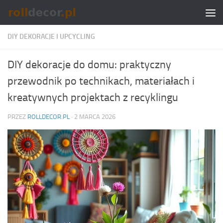
Skip to content
DIY DEKORACJE I UPCYCLING
DIY dekoracje do domu: praktyczny
przewodnik po technikach, materiałach i
kreatywnych projektach z recyklingu
PRZEZ
ROLLDECOR.PL
·
2 MARCA 2026