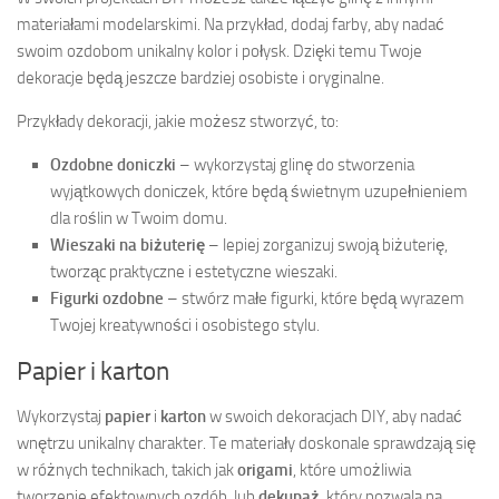
materiałami modelarskimi. Na przykład, dodaj farby, aby nadać
swoim ozdobom unikalny kolor i połysk. Dzięki temu Twoje
dekoracje będą jeszcze bardziej osobiste i oryginalne.
Przykłady dekoracji, jakie możesz stworzyć, to:
Ozdobne doniczki
– wykorzystaj glinę do stworzenia
wyjątkowych doniczek, które będą świetnym uzupełnieniem
dla roślin w Twoim domu.
Wieszaki na biżuterię
– lepiej zorganizuj swoją biżuterię,
tworząc praktyczne i estetyczne wieszaki.
Figurki ozdobne
– stwórz małe figurki, które będą wyrazem
Twojej kreatywności i osobistego stylu.
Papier i karton
Wykorzystaj
papier
i
karton
w swoich dekoracjach DIY, aby nadać
wnętrzu unikalny charakter. Te materiały doskonale sprawdzają się
w różnych technikach, takich jak
origami
, które umożliwia
tworzenie efektownych ozdób, lub
dekupaż
, który pozwala na