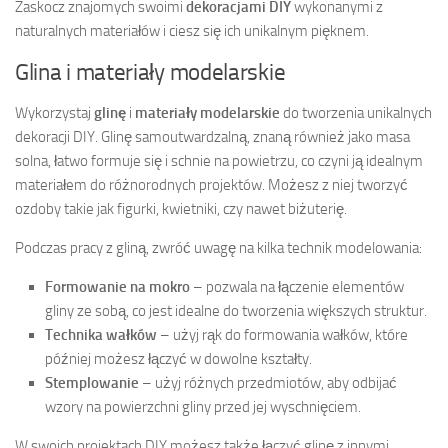
Zaskocz znajomych swoimi
dekoracjami DIY
wykonanymi z
naturalnych materiałów i ciesz się ich unikalnym pięknem.
Glina i materiały modelarskie
Wykorzystaj
glinę
i
materiały modelarskie
do tworzenia unikalnych
dekoracji DIY. Glinę samoutwardzalną, znaną również jako masa
solna, łatwo formuje się i schnie na powietrzu, co czyni ją idealnym
materiałem do różnorodnych projektów. Możesz z niej tworzyć
ozdoby takie jak figurki, kwietniki, czy nawet biżuterię.
Podczas pracy z gliną, zwróć uwagę na kilka technik modelowania:
Formowanie na mokro
– pozwala na łączenie elementów
gliny ze sobą, co jest idealne do tworzenia większych struktur.
Technika wałków
– użyj rąk do formowania wałków, które
później możesz łączyć w dowolne kształty.
Stemplowanie
– użyj różnych przedmiotów, aby odbijać
wzory na powierzchni gliny przed jej wyschnięciem.
W swoich projektach DIY możesz także łączyć glinę z innymi