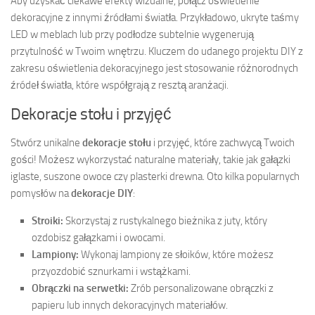
Aby uzyskać ciekawe efekty wizualne, połącz oświetlenie
dekoracyjne z innymi źródłami światła. Przykładowo, ukryte taśmy
LED w meblach lub przy podłodze subtelnie wygenerują
przytulność w Twoim wnętrzu. Kluczem do udanego projektu DIY z
zakresu oświetlenia dekoracyjnego jest stosowanie różnorodnych
źródeł światła, które współgrają z resztą aranżacji.
Dekoracje stołu i przyjęć
Stwórz unikalne
dekoracje stołu
i przyjęć, które zachwycą Twoich
gości! Możesz wykorzystać naturalne materiały, takie jak gałązki
iglaste, suszone owoce czy plasterki drewna. Oto kilka popularnych
pomysłów na
dekoracje DIY
:
Stroiki:
Skorzystaj z rustykalnego bieżnika z juty, który
ozdobisz gałązkami i owocami.
Lampiony:
Wykonaj lampiony ze słoików, które możesz
przyozdobić sznurkami i wstążkami.
Obrączki na serwetki:
Zrób personalizowane obrączki z
papieru lub innych dekoracyjnych materiałów.