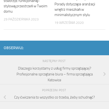
stworzyć funkcjonalną i
Porady dotyczące aranżacji
stylową przestrzeń w Twoim
wnętrz mieszkań w
domu
minimalistycznym stylu
29 PAŹDZIERNIKA 2023
19 WRZEŚNIA 2020
OBSERWUJ:
NASTĘPNY POST
Dlaczego korzystamy z usług firmy sprzątającej?
Profesjonalne sprzątanie biura – firma sprzątająca
Katowice
POPRZEDNI POST
Czy ćwiczenia to wszystko co trzeba, żeby schudnąć?