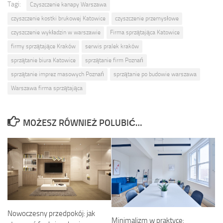
Tagi:
Czyszczenie kanapy Warszawa
czyszczenie kostki brukowej Katowice
czyszczenie przemysłowe
czyszczenie wykładzin w warszawie
Firma sprzątająca Katowice
firmy sprzątające Kraków
serwis pralek kraków
sprzątanie biura Katowice
sprzątanie firm Poznań
sprzątanie imprez masowych Poznań
sprzątanie po budowie warszawa
Warszawa firma sprzątająca
MOŻESZ RÓWNIEŻ POLUBIĆ…
Nowoczesny przedpokój: jak
Minimalizm w praktyce: