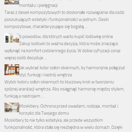
montażu i pielęgnacji
Taras z desek kompozytowych to doskonałe rozwiązanie dla osób
poszukujących estetyki i funkcjonalności w jednym. Deski
kompozytowe, charakteryzujące się bogatą …
5 powodów, dla których warto kupić lodówkę online
Zakup lodówki to ważna decyzja, która może znacząco
wpłynąć na komfort codziennego życia. W dobie cyfryzacji coraz
więcej osób decyduje …
Jak wybrać kolor osłon okiennych, by harmonijnie połączyć
styl, funkcję i nastrój wnętrza
Wybór koloru osłon okiennych to kluczowy krok w tworzeniu
spójnej aranżacji wnętrza. Aby osiągnąć harmonię między stylem,
funkcją a nastrojem …
Moskitiery: Ochrona przed owadami, rodzaje, montaż i
korzyści dla Twojego domu
Moskitiery to nie tylko estetyka, ale przede wszystkim
funkcjonalność, która stała się niezbędna w wielu domach. Dzięki