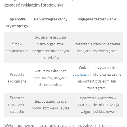
czystość wykładziny i środowisko.
Typ środka
Najważniejsze cechy
Najlepsze zastosowanie
czyszczącego
Skutecznie usuwają
Środki
plamy organiczne,
Czyszczenie plam po jedzeniu,
enzymatyczne
bezpieczne dla różnych
napojach, czy zwierzętach
materiałów
Codzienne czyszczenie
Naturalny skład, bez
Produkty
powierzchni
, które są narażone
chemikaliów, przyjazne
ekologiczne
na kontakt z dziećmi lub
dla środowiska
zwierzętami
Środki do
Czyszczenie wykładzin w
Bez potrzeby użycia
czyszczenia
biurach, gdzie minimalizacja
wody, szybkie w użyciu
na sucho
wilgoci jest kluczowa
Wybór odpowiedniego środka czyszczącego zależy od rodzaju