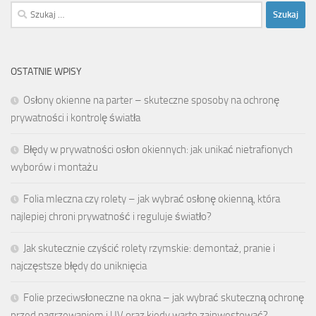
Szukaj:
OSTATNIE WPISY
Osłony okienne na parter – skuteczne sposoby na ochronę
prywatności i kontrolę światła
Błędy w prywatności osłon okiennych: jak unikać nietrafionych
wyborów i montażu
Folia mleczna czy rolety – jak wybrać osłonę okienną, która
najlepiej chroni prywatność i reguluje światło?
Jak skutecznie czyścić rolety rzymskie: demontaż, pranie i
najczęstsze błędy do uniknięcia
Folie przeciwsłoneczne na okna – jak wybrać skuteczną ochronę
przed nagrzewaniem i UV oraz kiedy warto zainwestować?