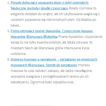
Porady dotyczące usuwania plam z rolet rzymskich:
Skuteczne metody i środki czyszczące
Rolety rzymskie to
elegancki dodatek do wnętrz, ale ich użytkowanie wiąże się z
ryzykiem pojawienia się różnorodnych plam. Od śladów po
kawie,...
Firmy oferujące pranie dywanów. Czyszczenie kanapy,
dywanów Warszawa Mokotów
Pranie dywanów i czyszczenie
kanap to nie tylko kwestia estetyki, ale także zdrowia. W
miastach takich jak Warszawa, gdzie intensywne życie
codzienne...
Imprezy masowe a sprzątanie – sprzątanie po imprezach
masowych Warszawa. Sprzęt do sprzątania
Imprezy
masowe to czas radości i zabawy, ale także nieodłączne
wyzwanie związane z porządkowaniem terenu po ich
zakończeniu. Ogromna ilość odpadów oraz...