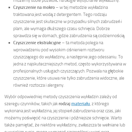
możemy sobie pozwolić na długie wysychanie wykładziny.
Czyszczenie na mokro
– w tej metodzie wykładzina
traktowana jest wodą z detergentem. Tego rodzaju
czyszczenie jest skuteczne w przypadku silnych zabrudzeń i
plam, ale wymaga dłuższego czasu schnięcia. Dobrze
sprawdza się w domach, gdzie zabrudzenia są codziennością.
Czyszczenie ekstrakcyjne
– ta metoda polega na
wprowadzeniu pod wysokim ciśnieniem roztworu
czyszczącego do wykładziny, a następnie jego odessaniu. To
jedna z najskuteczniejszych metod, często wykorzystywana w
profesjonalnych usługach czyszczących. Pozwala na głębokie
czyszczenie, które usuwa nie tylko zabrudzenia widoczne, ale
również roztocza i alergeny.
Wybór odpowiedniej metody czyszczenia wykładzin zależy od
szeregu czynników, takich jak
rodzaj
materiału
, z którego
wykonana jest wykładzina, jej stopień zabrudzenia oraz czas, jaki
możemy poświęcić na czyszczenie i późniejsze schnięcie. Warto
także pamiętać, że niektóre wykładziny, zwłaszcza te wełniane lub
o wysokim runie, mogą wymagać szczególnej uwagi oraz