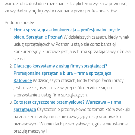
warto zrobić dokładne rozeznanie. Dzięki temu zyskasz pewność,
że wykładziny będą czyste i zadbane przez profesjonalistów.
Podobne posty:
Firma sprzątająca a konkurencja – profesjonalne mycie
okien. Sprzątanie Poznań
W dzisiejszych czasach, kiedy rynek
usług sprzątających w Poznaniu staje się coraz bardziej
konkurencyjny, kluczowe jest, aby firma sprzątająca wyróżniała
się na...
Dlaczego korzystamy z usług firmy sprzątającej?
Profesjonalne sprzątanie biura – firma sprzątająca
Katowice
W dzisiejszych czasach, kiedy tempo życia i pracy
jest coraz szybsze, coraz więcej osób decyduje się na
skorzystanie z usług firm sprzątających....
Co to jest czyszczenie przemysłowe? Warszawa – firma
sprzątająca
Czyszczenie przemysłowe to temat, który zyskuje
na znaczeniu w dynamicznie rozwijającym się środowisku
biznesowym. W obiektach przemysłowych, gdzie nieustannie
pracują maszyny i...