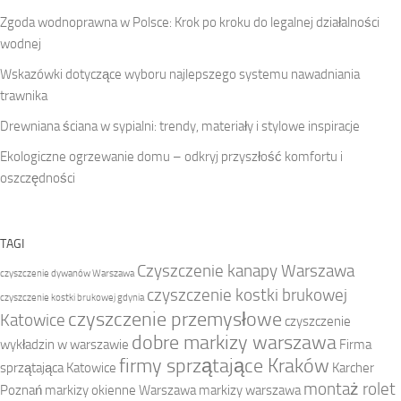
Zgoda wodnoprawna w Polsce: Krok po kroku do legalnej działalności
wodnej
Wskazówki dotyczące wyboru najlepszego systemu nawadniania
trawnika
Drewniana ściana w sypialni: trendy, materiały i stylowe inspiracje
Ekologiczne ogrzewanie domu – odkryj przyszłość komfortu i
oszczędności
TAGI
Czyszczenie kanapy Warszawa
czyszczenie dywanów Warszawa
czyszczenie kostki brukowej
czyszczenie kostki brukowej gdynia
czyszczenie przemysłowe
Katowice
czyszczenie
dobre markizy warszawa
wykładzin w warszawie
Firma
firmy sprzątające Kraków
sprzątająca Katowice
Karcher
montaż rolet
Poznań
markizy okienne Warszawa
markizy warszawa