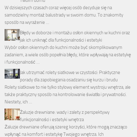
Twoim domu
W dzisiejszych czasach coraz więcej osób decyduje się na
samodzielny montaż balustrady w swoim domu. To znakomity
sposób na wyrażenie …
Błędy w doborze i montażu osłon okiennych w kuchni oraz
jak ich uniknąć dla funkcjonalności i estetyki
Wybór osłon okiennych do kuchni może być skomplikowanym
zadaniem, a wiele osób popełnia błędy, które wpływają na estetykę
i funkcjonalność …
Jak utrzymać rolety siatkowe w czystości: Praktyczne
porady dla zapobiegania osadzaniu się kurzu i brudu
Rolety siatkowe to nie tylko stylowy element wystroju wnętrza, ale
także praktyczny sposób na kontrolowanie światła i prywatności.
Niestety, ich …
Żaluzje drewniane: wady i zalety z perspektywy
funkcjonalności i estetyki wnętrza
Żaluzje drewniane oferują szereg korzyści, które mogą znacząco
wpłynąć na komfort i estetykę Twojego wnętrza. Ich