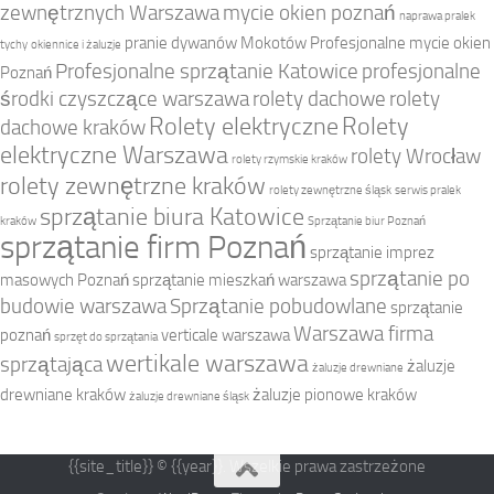
zewnętrznych Warszawa
mycie okien poznań
naprawa pralek
pranie dywanów Mokotów
Profesjonalne mycie okien
tychy
okiennice i żaluzje
Profesjonalne sprzątanie Katowice
profesjonalne
Poznań
środki czyszczące warszawa
rolety dachowe
rolety
Rolety elektryczne
Rolety
dachowe kraków
elektryczne Warszawa
rolety Wrocław
rolety rzymskie kraków
rolety zewnętrzne kraków
rolety zewnętrzne śląsk
serwis pralek
sprzątanie biura Katowice
kraków
Sprzątanie biur Poznań
sprzątanie firm Poznań
sprzątanie imprez
sprzątanie po
masowych Poznań
sprzątanie mieszkań warszawa
budowie warszawa
Sprzątanie pobudowlane
sprzątanie
Warszawa firma
poznań
verticale warszawa
sprzęt do sprzątania
wertikale warszawa
sprzątająca
żaluzje
żaluzje drewniane
drewniane kraków
żaluzje pionowe kraków
żaluzje drewniane śląsk
{{site_title}} © {{year}}. Wszelkie prawa zastrzeżone