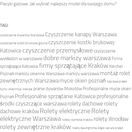
Piecyki gazowe: Jak wybrać najlepszy model dla swojego domu?
TAGI
Czyszczenie kanapy Warszawa
czyszczenie dywanów Warszawa
czyszczenie kostki brukowej
czyszczenie kostki brukowej gdynia
czyszczenie przemysłowe
Katowice
czyszczenie
dobre markizy warszawa
wykładzin w warszawie
Firma
firmy sprzątające Kraków
sprzątająca Katowice
Karcher
montaż rolet
Poznań
markizy okienne Warszawa
markizy warszawa
zewnętrznych Warszawa
mycie okien poznań
naprawa pralek
pranie dywanów Mokotów
Profesjonalne mycie okien
tychy
okiennice i żaluzje
Profesjonalne sprzątanie Katowice
profesjonalne
Poznań
środki czyszczące warszawa
rolety dachowe
rolety
Rolety elektryczne
Rolety
dachowe kraków
elektryczne Warszawa
rolety Wrocław
rolety rzymskie kraków
rolety zewnętrzne kraków
rolety zewnętrzne śląsk
serwis pralek