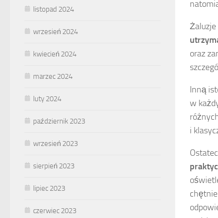
natomia
listopad 2024
Żaluzje
wrzesień 2024
utrzym
oraz za
kwiecień 2024
szczegó
marzec 2024
Inną ist
luty 2024
w każdy
różnych
październik 2023
i klasy
wrzesień 2023
Ostatec
praktyc
sierpień 2023
oświetl
lipiec 2023
chętnie
odpowi
czerwiec 2023