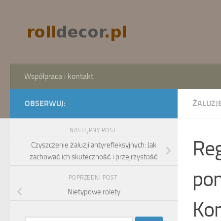
Skip to content
Współpraca i kontakt
OBSERWUJ:
ŻALUZJE
NASTĘPNY POST
Reg
Czyszczenie żaluzji antyrefleksyjnych: Jak
zachować ich skuteczność i przejrzystość
pom
POPRZEDNI POST
Nietypowe rolety
Kom