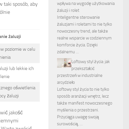
wpływa na wygodę użytkowania
w taki sposób, aby
żaluzji i rolet
ólnie
Inteligentne sterowanie
żaluzjami i roletami to nie tylko
nowoczesny trend, ale także
nie żaluzji
realne wsparcie w codziennym
komforcie życia. Dzięki
 w poziomie w celu
zdalnemu …
nienia
Loftowy styl życia: jak
uzji lub lekkie ich
przekształcić
przestrzeń w industrialne
lenie
arcydzieło
cznego oświetlenia
Loftowy styl życia to nie tylko
cy żaluzji
sposób aranżacji wnętrz, lecz
także manifest nowoczesnego
myślenia o przestrzeni.
wić jakość
Przyciąga uwagę swoją
zyjemnymi
surowością, …
. Warto zwrócić