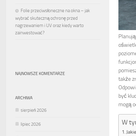
Folie przeciwsłoneczne na okna – jak
wybrać skuteczną ochronę przed
nagrzewaniem i UV oraz kiedy warto
zainwestować?
Planują
oświetl
poziome
funkcjo
pomiesz
NAJNOWSZE KOMENTARZE
także z
Odpowie
być klu
ARCHIWA
mogą o
sierpień 2026
W ty
lipiec 2026
Jaki