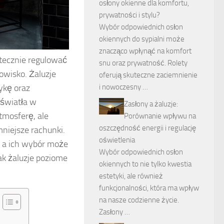
osłony okienne dla komfortu,
prywatności i stylu?
Wybór odpowiednich osłon
okiennych do sypialni może
znacząco wpłynąć na komfort
utecznie regulować
snu oraz prywatność. Rolety
owisko. Żaluzje
oferują skuteczne zaciemnienie
i nowoczesny …
ykę oraz
 światła w
Zasłony a żaluzje:
tmosferę, ale
Porównanie wpływu na
oszczędność energii i regulację
mniejsze rachunki.
oświetlenia
, a ich wybór może
Wybór odpowiednich osłon
ak żaluzje poziome
okiennych to nie tylko kwestia
estetyki, ale również
funkcjonalności, która ma wpływ
na nasze codzienne życie.
Zasłony …