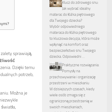
Klucz do zdrowego snu:
Jak wybrać idealny
materac do łóżka piętrowego
dla Twojego dziecka?
nnymi?
Wybór odpowiedniego
materaca do łóżka piętrowego
?
to kluczowa decyzja, która może
wpłynąć na komfort oraz
bezpieczeństwo snu Twojego
 zalety sprawiają,
dziecka. Odpowiedni …
żliwość
Praktyczne rozwiązania:
enia. Dzięki temu
Pomysły na
dualnych potrzeb,
przechowywanie i organizację
przestrzeni w mieszkaniu
W dzisiejszych czasach, kiedy
aniu. Można je
wiele osób zmaga się z
 niezwykle
ograniczoną przestrzenią w
 światła,
swoich mieszkaniach,