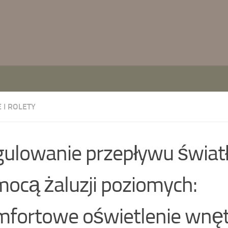
 I ROLETY
ulowanie przepływu światł
ocą żaluzji poziomych:
fortowe oświetlenie wnętr