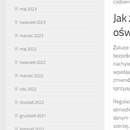
codzien
maj 2023
Jak
kwiecień 2023
ośw
marzec 2023
Żaluzje
maj 2022
bezpośr
kwiecień 2022
nachyle
wpadają
marzec 2022
zmienić
sprzyja
luty 2022
Regulac
styczeń 2022
atmosfe
grudzień 2021
danym w
szerzej
listopad 2021