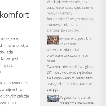
W dzisiejszych czasach, gdy
coraz więcej czasu spędzamy w
 komfort
naszych domach,
funkcjonalność wnętrz staje się
kluczowym elementem
aranżacji. Jak stworzyć …
Świeczniki z gipsu DIY:
nętrz, co ma
krok po kroku
stosowania kąta
odlewanie, zdobienia i
 światła
praktyczne wskazówki na co
 łatwo jest
dzień
miejsca
Tworzenie świeczników z gipsu
.
DIY może wydawać się trudne,
ale z odpowiednimi materiałami
ie odpowiedniej
i narzędziami jest to zadanie w
bywających w
zasięgu …
 uchylić żaluzje
Wygoda i kontrola: Jak
ływu dnia,
inteligentne sterowanie