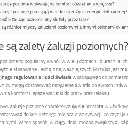
żaluzje poziome wpływają na komfort oświetlenia wnętrza?
żaluzje poziome pomagają w redukcji zużycia energii elektrycznej?
dbać o żaluzje poziome, aby służyły przez lata?
e są różnice między żaluzjami poziomymi a innymi osłonami okie
ie są zalety żaluzji poziomych
 poziome to popularny wybór w wielu domach i biurach, a ich
hętnie stosowane. Jedną z najważniejszych korzyści jest
mo
jnego regulowania ilości światła
wpadającego do pomieszcz
nicy mogą dostosować natężenie światła do swoich indywi
wnia komfort i lepsze warunki do pracy oraz relaksu.
wo, żaluzje poziome charakteryzują się prostotą w użytkow
ostosować do konkretnego miejsca oraz sytuacji, co czyni je
nalnymi. W ten sposób, w ciągu dnia, można zwiększyć ilość