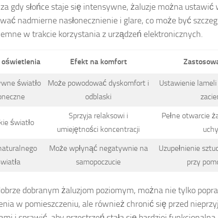
za gdy słońce staje się intensywne, żaluzje można ustawić 
wać nadmierne nasłonecznienie i glare, co może być szczeg
jemne w trakcie korzystania z urządzeń elektronicznych.
oświetlenia
Efekt na komfort
Zastosowa
ywne światło
Może powodować dyskomfort i
Ustawienie lameli
oneczne
odblaski
zacie
Sprzyja relaksowi i
Pełne otwarcie żal
ie światło
umiejętności koncentracji
uchy
naturalnego
Może wpłynąć negatywnie na
Uzupełnienie sztu
wiatła
samopoczucie
przy pomo
dobrze dobranym żaluzjom poziomym, można nie tylko popra
enia w pomieszczeniu, ale również chronić się przed niepr
ami i sprawić, aby przestrzeń stała się bardziej funkcjonalna