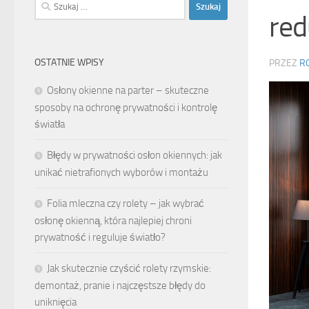
Szukaj:
red
OSTATNIE WPISY
PRZEZ
R
Osłony okienne na parter – skuteczne
sposoby na ochronę prywatności i kontrolę
światła
Błędy w prywatności osłon okiennych: jak
unikać nietrafionych wyborów i montażu
Folia mleczna czy rolety – jak wybrać
osłonę okienną, która najlepiej chroni
prywatność i reguluje światło?
Jak skutecznie czyścić rolety rzymskie:
demontaż, pranie i najczęstsze błędy do
uniknięcia