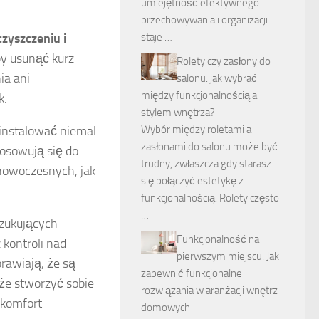
umiejętność efektywnego
przechowywania i organizacji
staje …
zyszczeniu i
by usunąć kurz
Rolety czy zasłony do
ia ani
salonu: jak wybrać
między funkcjonalnością a
k.
stylem wnętrza?
Wybór między roletami a
ainstalować niemal
zasłonami do salonu może być
tosowują się do
trudny, zwłaszcza gdy starasz
nowoczesnych, jak
się połączyć estetykę z
funkcjonalnością. Rolety często
…
szukujących
Funkcjonalność na
kontroli nad
pierwszym miejscu: Jak
rawiają, że są
zapewnić funkcjonalne
że stworzyć sobie
rozwiązania w aranżacji wnętrz
 komfort
domowych