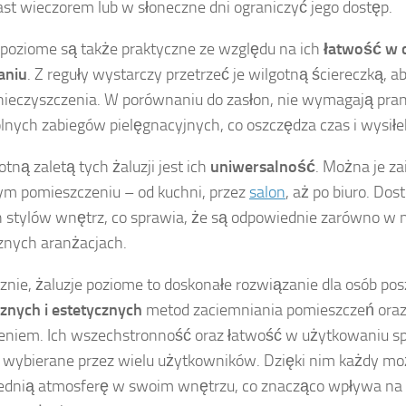
st wieczorem lub w słoneczne dni ograniczyć jego dostęp.
 poziome są także praktyczne ze względu na ich
łatwość w c
aniu
. Z reguły wystarczy przetrzeć je wilgotną ściereczką, a
nieczyszczenia. W porównaniu do zasłon, nie wymagają pran
lnych zabiegów pielęgnacyjnych, co oszczędza czas i wysiłe
otną zaletą tych żaluzji jest ich
uniwersalność
. Można je z
m pomieszczeniu – od kuchni, przez
salon
, aż po biuro. Dos
 stylów wnętrz, co sprawia, że są odpowiednie zarówno w 
cznych aranżacjach.
znie, żaluzje poziome to doskonałe rozwiązanie dla osób po
znych i estetycznych
metod zaciemniania pomieszczeń oraz 
eniem. Ich wszechstronność oraz łatwość w użytkowaniu sp
 wybierane przez wielu użytkowników. Dzięki nim każdy mo
ednią atmosferę w swoim wnętrzu, co znacząco wpływa na