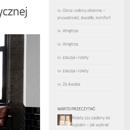
ycznej
Okna i osłony okienne –
prywatność, światło, komfort
Wnętrze
Wnętrze
żaluzje i rolety
żaluzje i rolety
Ze świata
WARTO PRZECZYTAĆ
Rolety czy zasłony do
sypialni – jak wybrać