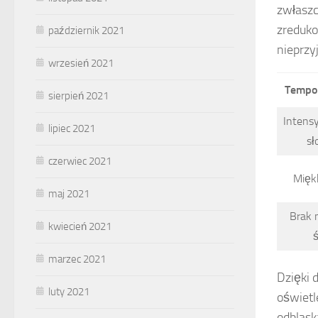
zwłaszc
zreduko
październik 2021
nieprzy
wrzesień 2021
Tempo 
sierpień 2021
Intens
lipiec 2021
sł
czerwiec 2021
Miękk
maj 2021
Brak 
kwiecień 2021
ś
marzec 2021
Dzięki 
luty 2021
oświetl
odblask