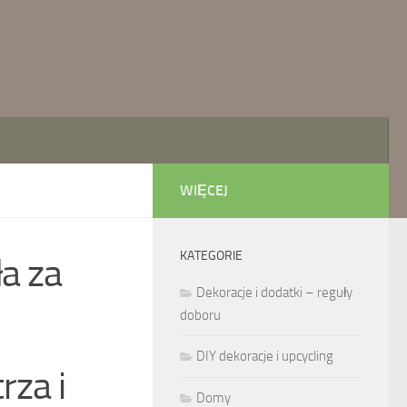
WIĘCEJ
KATEGORIE
a za
Dekoracje i dodatki – reguły
doboru
DIY dekoracje i upcycling
za i
Domy