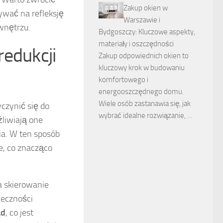
Zakup okien w
wać na refleksję
Warszawie i
wnętrzu.
Bydgoszczy: Kluczowe aspekty,
materiały i oszczędności
redukcji
Zakup odpowiednich okien to
kluczowy krok w budowaniu
komfortowego i
energooszczędnego domu.
Wiele osób zastanawia się, jak
yczynić się do
wybrać idealne rozwiązanie, …
żliwiają one
ia. W ten sposób
, co znacząco
a skierowanie
ieczności
ąd
, co jest