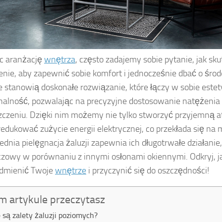
c aranżację
wnętrza
, często zadajemy sobie pytanie, jak sk
enie, aby zapewnić sobie komfort i jednocześnie dbać o środ
 stanowią doskonałe rozwiązanie, które łączy w sobie estet
nalność, pozwalając na precyzyjne dostosowanie natężenia
czeniu. Dzięki nim możemy nie tylko stworzyć przyjemną a
redukować zużycie energii elektrycznej, co przekłada się na 
dnia pielęgnacja żaluzji zapewnia ich długotrwałe działanie
czowy w porównaniu z innymi osłonami okiennymi. Odkryj, j
dmienić Twoje
wnętrze
i przyczynić się do oszczędności!
m artykule przeczytasz
e są zalety żaluzji poziomych?