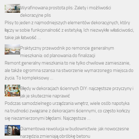
Wyrafinowana prostota plis: Zalety i możliwości
dekoracyjne plis
Plisy to jeden z najmodniejszych elementów dekoracyjnych, który
łączy w sobie funkcjonalność z estetyką. Ich niezwykłe właściwości,
takie jak łatwość …
Praktyczny przewodnik po remoncie generalnym
mieszkania: od planowania do finalizacji
Remont generalny mieszkania to nie tylko chwilowe zamieszanie,
ale także ogromna szansa na stworzenie wymarzonego miejsca do
życia. To kompleksowy …
Błędy w dekoracjach ściennych DIY: najczęstsze przyczyny i
jak je skutecznie naprawić
Podczas samodzielnego urządzania wnętrz, wiele osób napotyka
na trudności związane z dekoracjami ściennymi, co często kończy
się niezamierzonymi błędami. Najczęstsze …
Diamentowa rewolucja w budownictwie: jak nowoczesne
narzędzia zmieniają obróbkę betonu