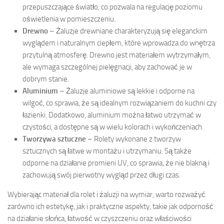
przepuszczające światło, co pozwala na regulację poziomu
oświetlenia w pomieszczeniu.
Drewno
– Żaluzje drewniane charakteryzują się eleganckim
wyglądem i naturalnym ciepłem, które wprowadza do wnętrza
przytulną atmosferę. Drewno jest materiałem wytrzymałym,
ale wymaga szczególnej pielęgnacji, aby zachować je w
dobrym stanie.
Aluminium
– Żaluzje aluminiowe są lekkie i odporne na
wilgoć, co sprawia, że są idealnym rozwiązaniem do kuchni czy
łazienki. Dodatkowo, aluminium można łatwo utrzymać w
czystości, a dostępne są w wielu kolorach i wykończeniach.
Tworzywa sztuczne
– Rolety wykonane z tworzyw
sztucznych są łatwe w montażu i utrzymaniu. Są także
odporne na działanie promieni UV, co sprawia, że nie blakną i
zachowują swój pierwotny wygląd przez długi czas.
Wybierając materiał dla rolet i żaluzji na wymiar, warto rozważyć
zarówno ich estetykę, jak i praktyczne aspekty, takie jak odporność
na działanie słońca, łatwość w czyszczeniu oraz właściwości