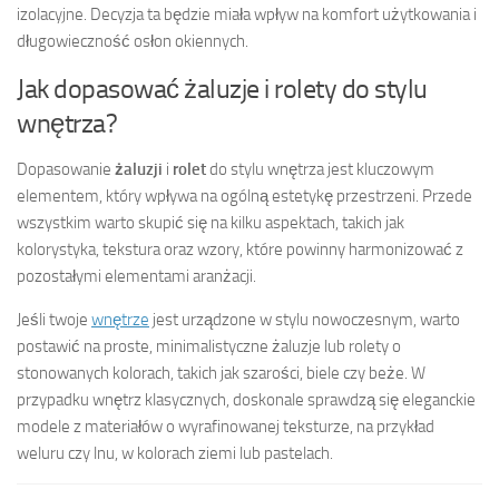
izolacyjne. Decyzja ta będzie miała wpływ na komfort użytkowania i
długowieczność osłon okiennych.
Jak dopasować żaluzje i rolety do stylu
wnętrza?
Dopasowanie
żaluzji
i
rolet
do stylu wnętrza jest kluczowym
elementem, który wpływa na ogólną estetykę przestrzeni. Przede
wszystkim warto skupić się na kilku aspektach, takich jak
kolorystyka, tekstura oraz wzory, które powinny harmonizować z
pozostałymi elementami aranżacji.
Jeśli twoje
wnętrze
jest urządzone w stylu nowoczesnym, warto
postawić na proste, minimalistyczne żaluzje lub rolety o
stonowanych kolorach, takich jak szarości, biele czy beże. W
przypadku wnętrz klasycznych, doskonale sprawdzą się eleganckie
modele z materiałów o wyrafinowanej teksturze, na przykład
weluru czy lnu, w kolorach ziemi lub pastelach.