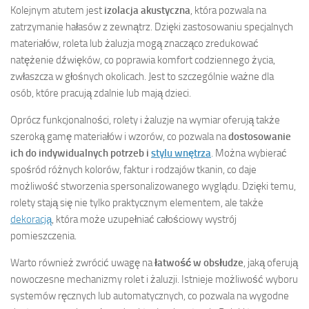
Kolejnym atutem jest
izolacja akustyczna
, która pozwala na
zatrzymanie hałasów z zewnątrz. Dzięki zastosowaniu specjalnych
materiałów, roleta lub żaluzja mogą znacząco zredukować
natężenie dźwięków, co poprawia komfort codziennego życia,
zwłaszcza w głośnych okolicach. Jest to szczególnie ważne dla
osób, które pracują zdalnie lub mają dzieci.
Oprócz funkcjonalności, rolety i żaluzje na wymiar oferują także
szeroką gamę materiałów i wzorów, co pozwala na
dostosowanie
ich do indywidualnych potrzeb i
stylu wnętrza
. Można wybierać
spośród różnych kolorów, faktur i rodzajów tkanin, co daje
możliwość stworzenia spersonalizowanego wyglądu. Dzięki temu,
rolety stają się nie tylko praktycznym elementem, ale także
dekoracją
, która może uzupełniać całościowy wystrój
pomieszczenia.
Warto również zwrócić uwagę na
łatwość w obsłudze
, jaką oferują
nowoczesne mechanizmy rolet i żaluzji. Istnieje możliwość wyboru
systemów ręcznych lub automatycznych, co pozwala na wygodne