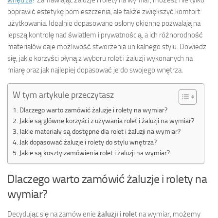
wnętrza
? Zamawiając żaluzje i rolety na wymiar, możesz nie tylko
poprawić estetykę pomieszczenia, ale także zwiększyć komfort
użytkowania. Idealnie dopasowane osłony okienne pozwalają na
lepszą kontrolę nad światłem i prywatnością, a ich różnorodność
materiałów daje możliwość stworzenia unikalnego stylu. Dowiedz
się, jakie korzyści płyną z wyboru rolet i żaluzji wykonanych na
miarę oraz jak najlepiej dopasować je do swojego wnętrza.
W tym artykule przeczytasz
Dlaczego warto zamówić żaluzje i rolety na wymiar?
Jakie są główne korzyści z używania rolet i żaluzji na wymiar?
Jakie materiały są dostępne dla rolet i żaluzji na wymiar?
Jak dopasować żaluzje i rolety do stylu wnętrza?
Jakie są koszty zamówienia rolet i żaluzji na wymiar?
Dlaczego warto zamówić żaluzje i rolety na
wymiar?
Decydując się na zamówienie
żaluzji
i
rolet
na wymiar, możemy