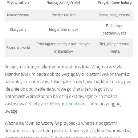
Styl wnętrza
Rodzaj żaluzji/rolet
Przykładowe kolory
Nowoczesny
Proste żaluzje
Szary, biały, czarny
Beż, brąz,
Klasyczny
Eleganckie rolety
pastelowy róż
Podciągane rolety z naturalnych
Biel, jasny drewno,
Skandynawski
materiałów
mięta
Kolejnym istotnym elementem jest
tekstura
. Wnętrza w stylu
skandynawskim będą dobrze wyglądały z roletami wykonanymi z
naturalnych materiałów, takich jak len czy bawełna, które nadają się
idealnie do podkreślenia surowego charakteru tego stylu.
Natomiast w aranżacjach bardziej ekstrawaganckich można
zastosować rolety z ozdobnymi
dodatkami
, które przyciągną
uwagę.
Ważne są również
wzory
. W przypadku wnętrz z bogatymi
dekoracjami, lepsze będą jednofarbowe żaluzje, które wprowadzą