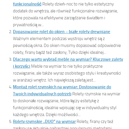
funkcjonalność
Rolety dzień-noc to nie tylko estetyczny
dodatek do wnętrza, ale również funkcjonalne rozwiązanie,
które pozwala na efektywne zarządzanie światłem i
prywatnością w...
Dopasowanie rolet do okien – białe rolety drewniane
Ważnym elementem podczas wystroju wnętrz są z
pewnością okna. Do okien musimy dopasować odpowiednie
rolety, firany bądź też zasłony, Tylko dzięki idealnej...
Dlaczego warto wybrać meble na wymiar? Kluczowe zalety
i korzyści
Meble na wymiar to nie tylko praktyczne
rozwiązanie, ale także wyraz osobistego stylu i kreatywności
w aranżacji wnętrz. Ich największą zaletą jest...
Montaż rolet rzymskich na wymiar: Dostosowanie do
Twoich indywidualnych potrzeb
Rolety rzymskie na wymiar
to doskonałe rozwiązanie, które łączy estetykę z
funkcjonalnością, idealnie wpisując się w indywidualny styl
każdego wnętrza. Dzięki możliwości...
Rolety rzymskie „DUO” na wymiar
Rolety, firany czy też
zasłony są aktualnie najbardziej popularnymi metodami