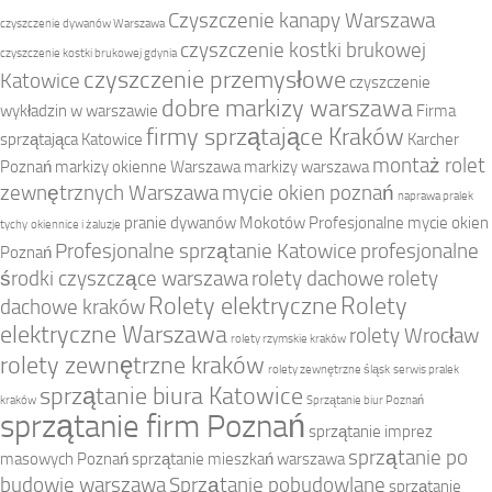
Czyszczenie kanapy Warszawa
czyszczenie dywanów Warszawa
czyszczenie kostki brukowej
czyszczenie kostki brukowej gdynia
czyszczenie przemysłowe
Katowice
czyszczenie
dobre markizy warszawa
wykładzin w warszawie
Firma
firmy sprzątające Kraków
sprzątająca Katowice
Karcher
montaż rolet
Poznań
markizy okienne Warszawa
markizy warszawa
zewnętrznych Warszawa
mycie okien poznań
naprawa pralek
pranie dywanów Mokotów
Profesjonalne mycie okien
tychy
okiennice i żaluzje
Profesjonalne sprzątanie Katowice
profesjonalne
Poznań
środki czyszczące warszawa
rolety dachowe
rolety
Rolety elektryczne
Rolety
dachowe kraków
elektryczne Warszawa
rolety Wrocław
rolety rzymskie kraków
rolety zewnętrzne kraków
rolety zewnętrzne śląsk
serwis pralek
sprzątanie biura Katowice
kraków
Sprzątanie biur Poznań
sprzątanie firm Poznań
sprzątanie imprez
sprzątanie po
masowych Poznań
sprzątanie mieszkań warszawa
budowie warszawa
Sprzątanie pobudowlane
sprzątanie