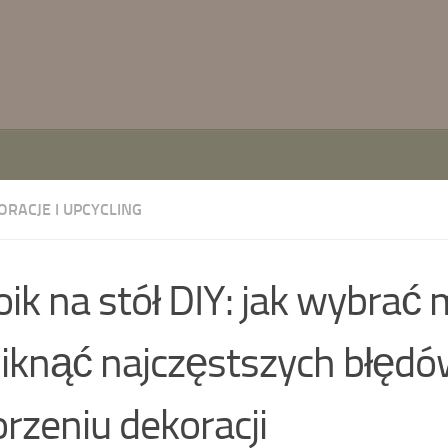
ORACJE I UPCYCLING
oik na stół DIY: jak wybrać 
niknąć najczęstszych błędó
rzeniu dekoracji