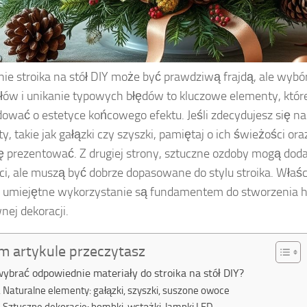
ie stroika na stół DIY może być prawdziwą frajdą, ale wyb
łów i unikanie typowych błędów to kluczowe elementy, któ
ować o estetyce końcowego efektu. Jeśli zdecydujesz się na
, takie jak gałązki czy szyszki, pamiętaj o ich świeżości ora
ę prezentować. Z drugiej strony, sztuczne ozdoby mogą dodać
ci, ale muszą być dobrze dopasowane do stylu stroika. Właś
h umiejętne wykorzystanie są fundamentem do stworzenia h
nej dekoracji.
m artykule przeczytasz
wybrać odpowiednie materiały do stroika na stół DIY?
Naturalne elementy: gałązki, szyszki, suszone owoce