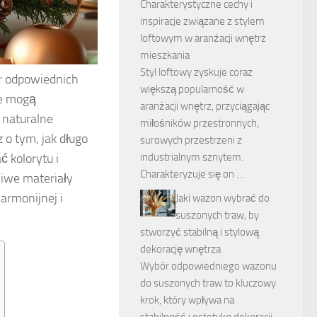
Charakterystyczne cechy i
inspiracje związane z stylem
loftowym w aranżacji wnętrz
mieszkania
Styl loftowy zyskuje coraz
ór odpowiednich
większą popularność w
re mogą
aranżacji wnętrz, przyciągając
 naturalne
miłośników przestronnych,
z o tym, jak długo
surowych przestrzeni z
 kolorytu i
industrialnym sznytem.
Charakteryzuje się on …
ciwe materiały
armonijnej i
Jaki wazon wybrać do
suszonych traw, by
stworzyć stabilną i stylową
dekorację wnętrza
Wybór odpowiedniego wazonu
do suszonych traw to kluczowy
krok, który wpływa na