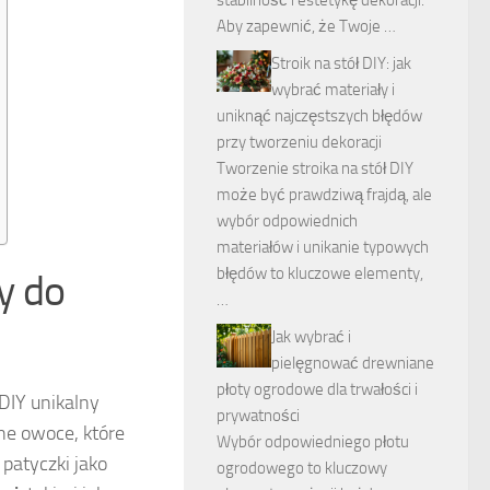
stabilność i estetykę dekoracji.
Aby zapewnić, że Twoje …
Stroik na stół DIY: jak
wybrać materiały i
uniknąć najczęstszych błędów
przy tworzeniu dekoracji
Tworzenie stroika na stół DIY
może być prawdziwą frajdą, ale
wybór odpowiednich
materiałów i unikanie typowych
błędów to kluczowe elementy,
y do
…
Jak wybrać i
pielęgnować drewniane
płoty ogrodowe dla trwałości i
DIY unikalny
prywatności
one owoce, które
Wybór odpowiedniego płotu
patyczki jako
ogrodowego to kluczowy