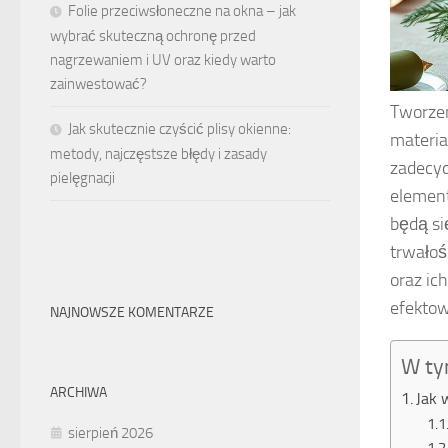
Folie przeciwsłoneczne na okna – jak
wybrać skuteczną ochronę przed
nagrzewaniem i UV oraz kiedy warto
zainwestować?
Tworzen
Jak skutecznie czyścić plisy okienne:
materia
metody, najczęstsze błędy i zasady
zadecyd
pielęgnacji
elementy
będą si
trwałoś
oraz ic
efektow
NAJNOWSZE KOMENTARZE
W ty
ARCHIWA
Jak 
sierpień 2026