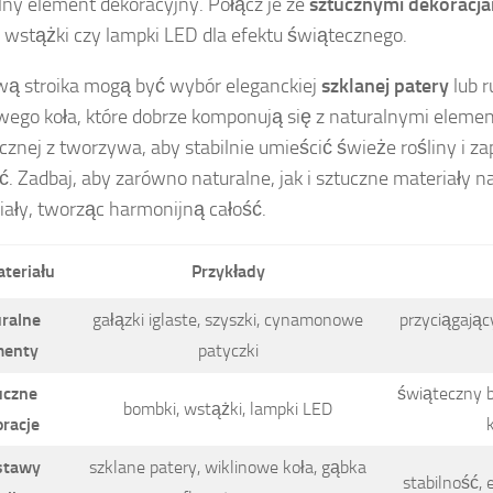
lny element dekoracyjny. Połącz je ze
sztucznymi dekoracj
 wstążki czy lampki LED dla efektu świątecznego.
ą stroika mogą być wybór eleganckiej
szklanej patery
lub r
wego koła, które dobrze komponują się z naturalnymi elemen
ycznej z tworzywa, aby stabilnie umieścić świeże rośliny i z
ć. Zadbaj, aby zarówno naturalne, jak i sztuczne materiały 
iały, tworząc harmonijną całość.
teriału
Przykłady
ralne
gałązki iglaste, szyszki, cynamonowe
przyciągając
menty
patyczki
uczne
świąteczny b
bombki, wstążki, lampki LED
racje
stawy
szklane patery, wiklinowe koła, gąbka
stabilność, 