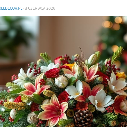
OLLDECOR.PL
·
3 CZERWCA 2026