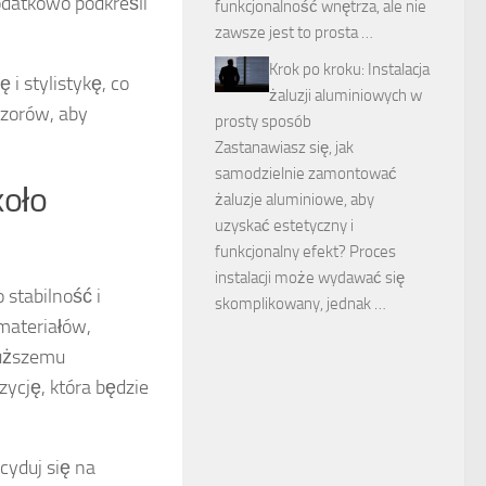
dodatkowo podkreśli
funkcjonalność wnętrza, ale nie
zawsze jest to prosta …
Krok po kroku: Instalacja
 i stylistykę, co
żaluzji aluminiowych w
zorów, aby
prosty sposób
Zastanawiasz się, jak
samodzielnie zamontować
koło
żaluzje aluminiowe, aby
uzyskać estetyczny i
funkcjonalny efekt? Proces
instalacji może wydawać się
 stabilność i
skomplikowany, jednak …
materiałów,
łuższemu
ycję, która będzie
cyduj się na