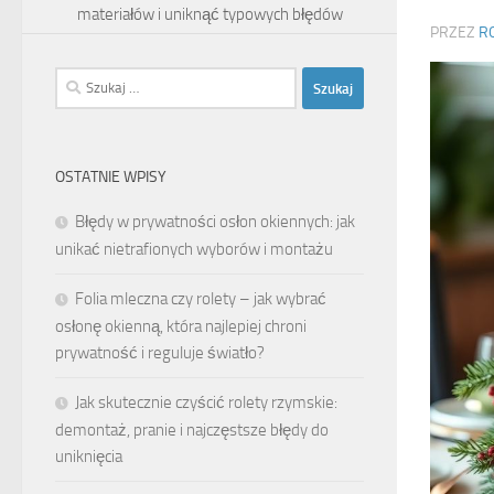
materiałów i uniknąć typowych błędów
PRZEZ
R
Szukaj:
OSTATNIE WPISY
Błędy w prywatności osłon okiennych: jak
unikać nietrafionych wyborów i montażu
Folia mleczna czy rolety – jak wybrać
osłonę okienną, która najlepiej chroni
prywatność i reguluje światło?
Jak skutecznie czyścić rolety rzymskie:
demontaż, pranie i najczęstsze błędy do
uniknięcia