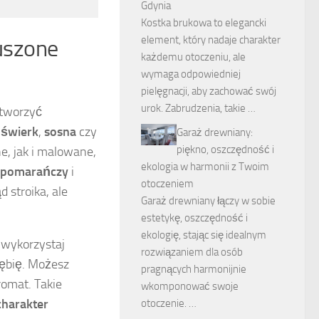
Gdynia
Kostka brukowa to elegancki
element, który nadaje charakter
suszone
każdemu otoczeniu, ale
wymaga odpowiedniej
pielęgnacji, aby zachować swój
urok. Zabrudzenia, takie …
stworzyć
k
świerk
,
sosna
czy
Garaż drewniany:
piękno, oszczędność i
e, jak i malowane,
ekologia w harmonii z Twoim
pomarańczy
i
otoczeniem
 stroika, ale
Garaż drewniany łączy w sobie
estetykę, oszczędność i
ekologię, stając się idealnym
 wykorzystaj
rozwiązaniem dla osób
łębię. Możesz
pragnących harmonijnie
omat. Takie
wkomponować swoje
charakter
otoczenie. …