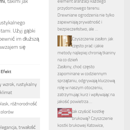
ami
, takimi jak
element aranżacji każdego
przydomowego terenu.
Drewniane ogrodzenia nie tylko
ustykalnego
zapewniają prywatność i
bezpieczeństwo, ale …
tami. Użyj gąbki
apewnić im dłuższą
Czyszczenie zasłon: jak
często prać i jakie
nawzajem się
metody najlepiej chronią tkaniny
na co dzień
Zasłony, choć często
Efekt
zapominane w codziennym
sprzątaniu, odgrywają kluczową
y wzrok, rustykalny
rolę w naszym otoczeniu,
klimat
zatrzymując kurz i wpływając na
jakość powietrza …
lask, różnorodność
Jak czyścić kostkę
kolorów
brukową? Czyszczenie
kostki brukowej Katowice,
elegancja, trwałość