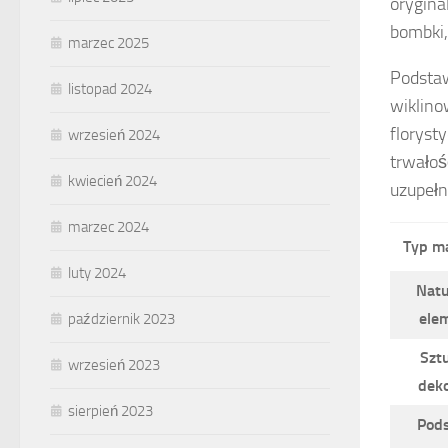
orygina
bombki,
marzec 2025
Podstaw
listopad 2024
wiklino
floryst
wrzesień 2024
trwałoś
kwiecień 2024
uzupełn
marzec 2024
Typ ma
luty 2024
Natu
ele
październik 2023
Szt
wrzesień 2023
deko
sierpień 2023
Pod