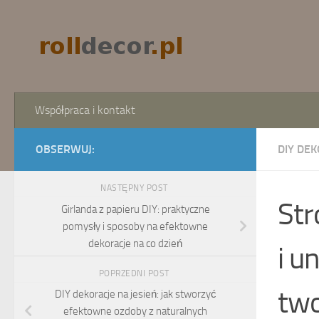
Skip to content
Współpraca i kontakt
OBSERWUJ:
DIY DEK
NASTĘPNY POST
Str
Girlanda z papieru DIY: praktyczne
pomysły i sposoby na efektowne
dekoracje na co dzień
i u
POPRZEDNI POST
two
DIY dekoracje na jesień: jak stworzyć
efektowne ozdoby z naturalnych