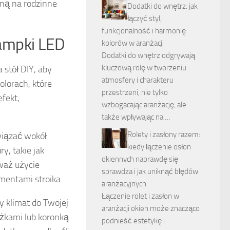
lną na rodzinne
Dodatki do wnętrz: jak
łączyć styl,
funkcjonalność i harmonię
lampki LED
kolorów w aranżacji
Dodatki do wnętrz odgrywają
kluczową rolę w tworzeniu
a stół DIY, aby
atmosfery i charakteru
olorach, które
przestrzeni, nie tylko
fekt,
wzbogacając aranżację, ale
także wpływając na …
Rolety i zasłony razem:
wiązać wokół
kiedy łączenie osłon
y, takie jak
okiennych naprawdę się
waż użycie
sprawdza i jak uniknąć błędów
mentami stroika.
aranżacyjnych
Łączenie rolet i zasłon w
 klimat do Twojej
aranżacji okien może znacząco
ążkami lub koronką.
podnieść estetykę i