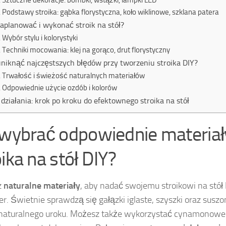
Sztuczne dekoracje: bombki, wstążki, lampki LED
Podstawy stroika: gąbka florystyczna, koło wiklinowe, szklana patera
zaplanować i wykonać stroik na stół?
Wybór stylu i kolorystyki
Techniki mocowania: klej na gorąco, drut florystyczny
uniknąć najczęstszych błędów przy tworzeniu stroika DIY?
Trwałość i świeżość naturalnych materiałów
Odpowiednie użycie ozdób i kolorów
 działania: krok po kroku do efektownego stroika na stół
 wybrać odpowiednie materiał
ika na stół DIY?
z
naturalne materiały
, aby nadać swojemu stroikowi na stół 
er. Świetnie sprawdzą się gałązki iglaste, szyszki oraz susz
naturalnego uroku. Możesz także wykorzystać cynamonowe 