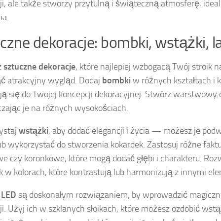
ji, ale także stworzy przytulną i świąteczną atmosferę, idea
ia.
czne dekoracje: bombki, wstążki, 
z
sztuczne dekoracje
, które najlepiej wzbogacą Twój stroik n
ć atrakcyjny wygląd. Dodaj
bombki
w różnych kształtach i k
ją się do Twojej koncepcji dekoracyjnej. Stwórz warstwowy e
zając je na różnych wysokościach.
ystaj
wstążki
, aby dodać elegancji i życia — możesz je pod
lub wykorzystać do stworzenia kokardek. Zastosuj różne faktur
e czy koronkowe, które mogą dodać głębi i charakteru. Roz
 w kolorach, które kontrastują lub harmonizują z innymi ele
 LED
są doskonałym rozwiązaniem, by wprowadzić magiczny
ji. Użyj ich w szklanych słoikach, które możesz ozdobić wst