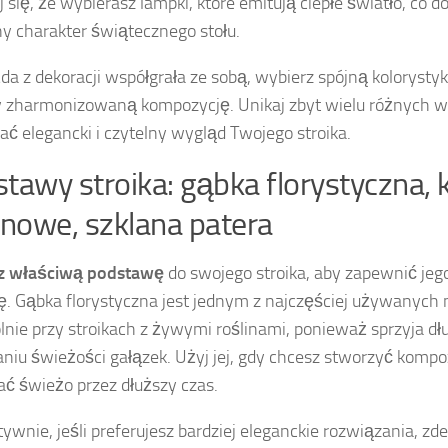
 się, że wybierasz lampki, które emitują ciepłe światło, co 
ny charakter świątecznego stołu.
da z dekoracji współgrała ze sobą, wybierz spójną kolorystykę
 zharmonizowaną kompozycję. Unikaj zbyt wielu różnych w
ć elegancki i czytelny wygląd Twojego stroika.
tawy stroika: gąbka florystyczna, 
inowe, szklana patera
z właściwą podstawę
do swojego stroika, aby zapewnić jego
ę. Gąbka florystyczna jest jednym z najczęściej używanych 
lnie przy stroikach z żywymi roślinami, ponieważ sprzyja d
niu świeżości gałązek. Użyj jej, gdy chcesz stworzyć kompoz
ć świeżo przez dłuższy czas.
tywnie, jeśli preferujesz bardziej eleganckie rozwiązania, zde