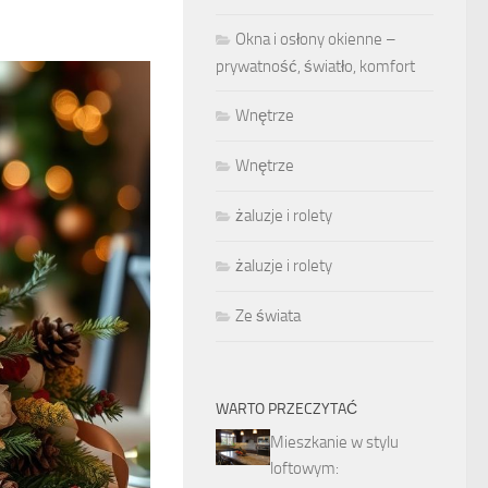
Okna i osłony okienne –
prywatność, światło, komfort
Wnętrze
Wnętrze
żaluzje i rolety
żaluzje i rolety
Ze świata
WARTO PRZECZYTAĆ
Mieszkanie w stylu
loftowym: