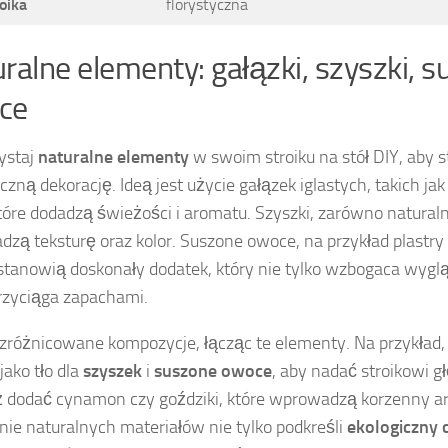
oika
florystyczna
ralne elementy: gałązki, szyszki, 
ce
ystaj
naturalne elementy
w swoim stroiku na stół DIY, aby 
czną dekorację. Ideą jest użycie gałązek iglastych, takich ja
które dodadzą świeżości i aromatu. Szyszki, zarówno naturaln
zą teksturę oraz kolor. Suszone owoce, na przykład plastry
 stanowią doskonały dodatek, który nie tylko wzbogaca wygląd
rzyciąga zapachami.
zróżnicowane kompozycje, łącząc te elementy. Na przykład,
jako tło dla
szyszek
i
suszone owoce
, aby nadać stroikowi g
 dodać cynamon czy goździki, które wprowadzą korzenny ar
nie naturalnych materiałów nie tylko podkreśli
ekologiczny 