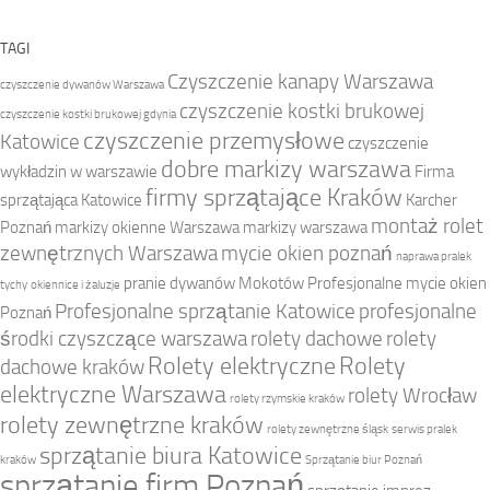
TAGI
Czyszczenie kanapy Warszawa
czyszczenie dywanów Warszawa
czyszczenie kostki brukowej
czyszczenie kostki brukowej gdynia
czyszczenie przemysłowe
Katowice
czyszczenie
dobre markizy warszawa
wykładzin w warszawie
Firma
firmy sprzątające Kraków
sprzątająca Katowice
Karcher
montaż rolet
Poznań
markizy okienne Warszawa
markizy warszawa
zewnętrznych Warszawa
mycie okien poznań
naprawa pralek
pranie dywanów Mokotów
Profesjonalne mycie okien
tychy
okiennice i żaluzje
Profesjonalne sprzątanie Katowice
profesjonalne
Poznań
środki czyszczące warszawa
rolety dachowe
rolety
Rolety elektryczne
Rolety
dachowe kraków
elektryczne Warszawa
rolety Wrocław
rolety rzymskie kraków
rolety zewnętrzne kraków
rolety zewnętrzne śląsk
serwis pralek
sprzątanie biura Katowice
kraków
Sprzątanie biur Poznań
sprzątanie firm Poznań