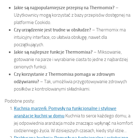
Jakie są najpopularniejsze przepisy na Thermomix?
–
Użytkownicy mogą korzystać z bazy przepisów dostępnej na
platformie Cookido.
Czy urządzenie jest trudne w obsłudze?
– Thermomix ma
intuicyjny interface, co ułatwia obsługę, nawet dla
początkujących.
Jakie są najlepsze funkcje Thermomixa?
– Miksowanie,
gotowanie na parze i wyrabianie ciasta to jedne z najbardziej
cenionych funkcji.
Czy korzystanie z Thermomixa pomaga w zdrowym
odżywianiu?
– Tak, umożliwia przygotowywanie zdrowych
posiłków z kontrolowanymi składnikami.
Podobne posty:
Kuchnia marzeń: Pomysły na funkcjonalne i stylowe
aranżacje kuchni w domu
Kuchnia to serce każdego domu, a
jej odpowiednia aranżacja może znacząco wpłynąć na komfort
codziennego życia. W dzisiejszych czasach, kiedy styl idzie...
Praktyczna kuchnia: Pomysły na funkcjonalną i estetyczną