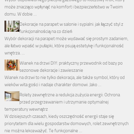
może znacząco wpłynąć na komfort i bezpieczeństwo w Twoim
domu. W dobie …
Dekoracje na parapet w salonie i sypialni: jak łączyć styl z
funkcjonalnością na co dzień
Wybór dekoracji na parapet może wydawać się prostym zadaniem,
ale łatwo wpaść w pułapki, które psują estetykę i funkcjonalność
wnętrza. …
Wianek na drzwi DIY: praktyczny przewodnik od bazy po
sezonowe dekoracje i zawieszanie
Wianek na drzwi to nie tylko dekoracja, ale także symbol, który od
wieków wita gości i nadaje charakter domowi. Jako …
Rolety zewnętrzne a redukcja zużycia energii: Ochrona
przed przegrzewaniem i utrzymanie optymalnej
temperatury wewnątrz
W dzisiejszych czasach, kiedy oszczędność energii staje się
priorytetem dla wielu gospodarstw domowych, rolet zewnętrznych
nie można lekceważyć. Te funkcjonalne …