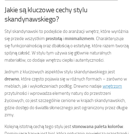
Jakie są kluczowe cechy stylu
skandynawskiego?
Styl skandynawski to podejście do aranżacji wnętrz, które wyróżnia
się przede wszystkim
prostotą
i
minimalizmem
. Charakteryzuje
się funkcjonalnością oraz dbałością o estetykę, które razem tworzą
spójną całość. W stylu tym używa się głównie naturalnych
materiałów, co dodaje wnętrzu ciepła i autentyczności.
Jednym z kluczowych aspektów stylu skandynawskiego jest
drewno
, które często pojawia się w różnych formach – zarówno w
meblach, jak i wykończeniach podłóg. Drewno nadaje
wnętrzom
przytulności i wprowadza elementy natury do przestrzeni
życiowych, co jest szczególnie cenione w krajach skandynawskich,
gdzie dostęp do światła słonecznego jest ograniczony przez długie
zimy.
Kolejną istotną cechą tego stylu jest
stonowana paleta kolorów
.
Dominującą barwą jest biel, która optycznie powiększa przestrzeń i