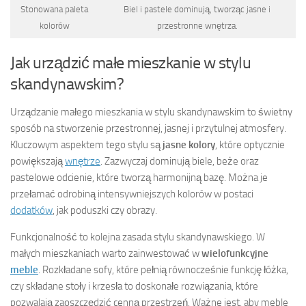
Stonowana paleta
Biel i pastele dominują, tworząc jasne i
kolorów
przestronne wnętrza.
Jak urządzić małe mieszkanie w stylu
skandynawskim?
Urządzanie małego mieszkania w stylu skandynawskim to świetny
sposób na stworzenie przestronnej, jasnej i przytulnej atmosfery.
Kluczowym aspektem tego stylu są
jasne kolory
, które optycznie
powiększają
wnętrze
. Zazwyczaj dominują biele, beże oraz
pastelowe odcienie, które tworzą harmonijną bazę. Można je
przełamać odrobiną intensywniejszych kolorów w postaci
dodatków
, jak poduszki czy obrazy.
Funkcjonalność to kolejna zasada stylu skandynawskiego. W
małych mieszkaniach warto zainwestować w
wielofunkcyjne
meble
. Rozkładane sofy, które pełnią równocześnie funkcję łóżka,
czy składane stoły i krzesła to doskonałe rozwiązania, które
pozwalają zaoszczędzić cenną przestrzeń. Ważne jest, aby meble