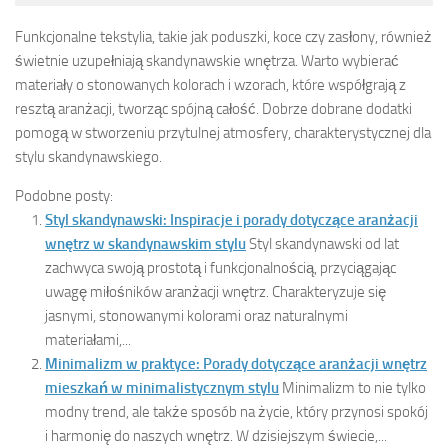
Funkcjonalne tekstylia, takie jak poduszki, koce czy zasłony, również
świetnie uzupełniają skandynawskie wnętrza. Warto wybierać
materiały o stonowanych kolorach i wzorach, które współgrają z
resztą aranżacji, tworząc spójną całość. Dobrze dobrane dodatki
pomogą w stworzeniu przytulnej atmosfery, charakterystycznej dla
stylu skandynawskiego.
Podobne posty:
Styl skandynawski: Inspiracje i porady dotyczące aranżacji
wnętrz w skandynawskim stylu
Styl skandynawski od lat
zachwyca swoją prostotą i funkcjonalnością, przyciągając
uwagę miłośników aranżacji wnętrz. Charakteryzuje się
jasnymi, stonowanymi kolorami oraz naturalnymi
materiałami,...
Minimalizm w praktyce: Porady dotyczące aranżacji wnętrz
mieszkań w minimalistycznym stylu
Minimalizm to nie tylko
modny trend, ale także sposób na życie, który przynosi spokój
i harmonię do naszych wnętrz. W dzisiejszym świecie,...