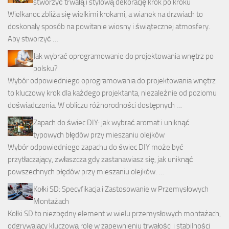
stworzyć trwałą i stylową dekorację krok po kroku
Wielkanoc zbliża się wielkimi krokami, a wianek na drzwiach to
doskonały sposób na powitanie wiosny i świątecznej atmosfery.
Aby stworzyć …
Jak wybrać oprogramowanie do projektowania wnętrz po
polsku?
Wybór odpowiedniego oprogramowania do projektowania wnętrz
to kluczowy krok dla każdego projektanta, niezależnie od poziomu
doświadczenia. W obliczu różnorodności dostępnych …
Zapach do świec DIY: jak wybrać aromat i uniknąć
typowych błędów przy mieszaniu olejków
Wybór odpowiedniego zapachu do świec DIY może być
przytłaczający, zwłaszcza gdy zastanawiasz się, jak uniknąć
powszechnych błędów przy mieszaniu olejków. …
Kołki SD: Specyfikacja i Zastosowanie w Przemysłowych
Montażach
Kołki SD to niezbędny element w wielu przemysłowych montażach,
odgrywający kluczową rolę w zapewnieniu trwałości i stabilności