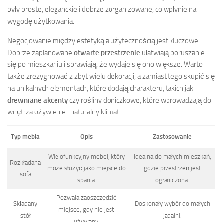
były proste, eleganckie i dobrze zorganizowane, co wpłynie na
wygodę użytkowania.
Negocjowanie między estetyką a użytecznością jest kluczowe.
Dobrze zaplanowane
otwarte przestrzenie
ułatwiają poruszanie
się po mieszkaniu i sprawiają, że wydaje się ono większe. Warto
także zrezygnować z zbyt wielu dekoracji, a zamiast tego skupić się
na unikalnych elementach, które dodają charakteru, takich jak
drewniane akcenty
czy rośliny doniczkowe, które wprowadzają do
wnętrza ożywienie i naturalny klimat.
Typ mebla
Opis
Zastosowanie
Wielofunkcyjny mebel, który
Idealna do małych mieszkań,
Rozkładana
może służyć jako miejsce do
gdzie przestrzeń jest
sofa
spania.
ograniczona.
Pozwala zaoszczędzić
Składany
Doskonały wybór do małych
miejsce, gdy nie jest
stół
jadalni.
używany.