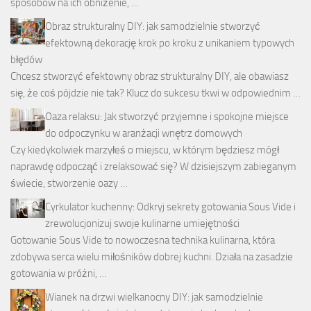
sposobów na ich obniżenie, …
Obraz strukturalny DIY: jak samodzielnie stworzyć
efektowną dekorację krok po kroku z unikaniem typowych
błędów
Chcesz stworzyć efektowny obraz strukturalny DIY, ale obawiasz
się, że coś pójdzie nie tak? Klucz do sukcesu tkwi w odpowiednim …
Oaza relaksu: Jak stworzyć przyjemne i spokojne miejsce
do odpoczynku w aranżacji wnętrz domowych
Czy kiedykolwiek marzyłeś o miejscu, w którym będziesz mógł
naprawdę odpocząć i zrelaksować się? W dzisiejszym zabieganym
świecie, stworzenie oazy …
Cyrkulator kuchenny: Odkryj sekrety gotowania Sous Vide i
zrewolucjonizuj swoje kulinarne umiejętności
Gotowanie Sous Vide to nowoczesna technika kulinarna, która
zdobywa serca wielu miłośników dobrej kuchni. Działa na zasadzie
gotowania w próżni, …
Wianek na drzwi wielkanocny DIY: jak samodzielnie