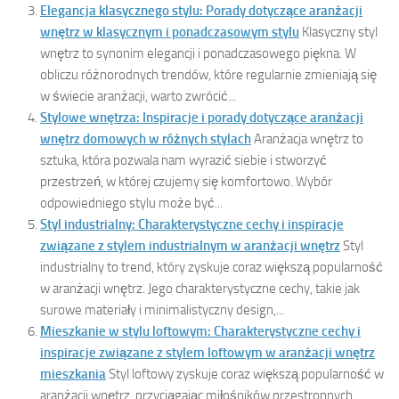
Elegancja klasycznego stylu: Porady dotyczące aranżacji
wnętrz w klasycznym i ponadczasowym stylu
Klasyczny styl
wnętrz to synonim elegancji i ponadczasowego piękna. W
obliczu różnorodnych trendów, które regularnie zmieniają się
w świecie aranżacji, warto zwrócić...
Stylowe wnętrza: Inspiracje i porady dotyczące aranżacji
wnętrz domowych w różnych stylach
Aranżacja wnętrz to
sztuka, która pozwala nam wyrazić siebie i stworzyć
przestrzeń, w której czujemy się komfortowo. Wybór
odpowiedniego stylu może być...
Styl industrialny: Charakterystyczne cechy i inspiracje
związane z stylem industrialnym w aranżacji wnętrz
Styl
industrialny to trend, który zyskuje coraz większą popularność
w aranżacji wnętrz. Jego charakterystyczne cechy, takie jak
surowe materiały i minimalistyczny design,...
Mieszkanie w stylu loftowym: Charakterystyczne cechy i
inspiracje związane z stylem loftowym w aranżacji wnętrz
mieszkania
Styl loftowy zyskuje coraz większą popularność w
aranżacji wnętrz, przyciągając miłośników przestronnych,