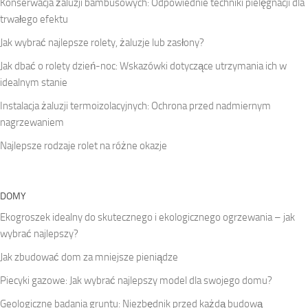
Konserwacja żaluzji bambusowych: Odpowiednie techniki pielęgnacji dla
trwałego efektu
Jak wybrać najlepsze rolety, żaluzje lub zasłony?
Jak dbać o rolety dzień-noc: Wskazówki dotyczące utrzymania ich w
idealnym stanie
Instalacja żaluzji termoizolacyjnych: Ochrona przed nadmiernym
nagrzewaniem
Najlepsze rodzaje rolet na różne okazje
DOMY
Ekogroszek idealny do skutecznego i ekologicznego ogrzewania – jak
wybrać najlepszy?
Jak zbudować dom za mniejsze pieniądze
Piecyki gazowe: Jak wybrać najlepszy model dla swojego domu?
Geologiczne badania gruntu: Niezbędnik przed każdą budową