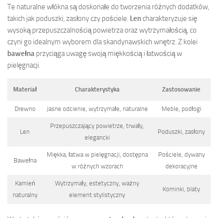
Te naturalne włókna są doskonałe do tworzenia różnych dodatków,
takich jak poduszki, zasłony czy pościele.
Len
charakteryzuje się
wysoką przepuszczalnością powietrza oraz wytrzymałością, co
czyni go idealnym wyborem dla skandynawskich wnętrz. Z kolei
bawełna
przyciąga uwagę swoją miękkością i łatwością w
pielęgnacji.
Materiał
Charakterystyka
Zastosowanie
Drewno
Jasne odcienie, wytrzymałe, naturalne
Meble, podłogi
Przepuszczający powietrze, trwały,
Len
Poduszki, zasłony
elegancki
Miękka, łatwa w pielęgnacji, dostępna
Pościele, dywany
Bawełna
w różnych wzorach
dekoracyjne
Kamień
Wytrzymały, estetyczny, ważny
Kominki, blaty
naturalny
element stylistyczny