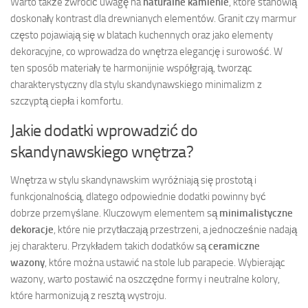
Warto także zwrócić uwagę na
naturalne kamienie
, które stanowią
doskonały kontrast dla drewnianych elementów. Granit czy marmur
często pojawiają się w blatach kuchennych oraz jako elementy
dekoracyjne, co wprowadza do wnętrza elegancję i surowość. W
ten sposób materiały te harmonijnie współgrają, tworząc
charakterystyczny dla stylu skandynawskiego minimalizm z
szczyptą ciepła i komfortu.
Jakie dodatki wprowadzić do
skandynawskiego wnętrza?
Wnętrza w stylu skandynawskim wyróżniają się prostotą i
funkcjonalnością, dlatego odpowiednie dodatki powinny być
dobrze przemyślane. Kluczowym elementem są
minimalistyczne
dekoracje
, które nie przytłaczają przestrzeni, a jednocześnie nadają
jej charakteru. Przykładem takich dodatków są
ceramiczne
wazony
, które można ustawić na stole lub parapecie. Wybierając
wazony, warto postawić na oszczędne formy i neutralne kolory,
które harmonizują z resztą wystroju.