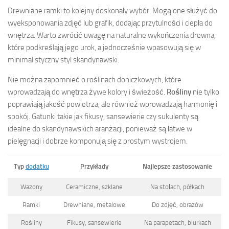
Drewniane ramki to kolejny doskonały wybór. Mogą one służyć do
wyeksponowania zdjęć lub grafik, dodając przytulności i ciepła do
wnętrza. Warto zwrócić uwagę na naturalne wykończenia drewna,
które podkreślają jego urok, a jednocześnie wpasowują się w
minimalistyczny styl skandynawski.
Nie można zapomnieć o roślinach doniczkowych, które
wprowadzają do wnętrza żywe kolory i świeżość.
Rośliny
nie tylko
poprawiają jakość powietrza, ale również wprowadzają harmonię i
spokój. Gatunki takie jak fikusy, sansewierie czy sukulenty są
idealne do skandynawskich aranżacji, ponieważ są łatwe w
pielęgnacji i dobrze komponują się z prostym wystrojem.
Typ
dodatku
Przykłady
Najlepsze zastosowanie
Wazony
Ceramiczne, szklane
Na stołach, półkach
Ramki
Drewniane, metalowe
Do zdjęć, obrazów
Rośliny
Fikusy, sansewierie
Na parapetach, biurkach