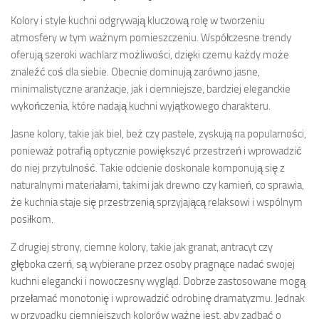
Kolory i style kuchni odgrywają kluczową rolę w tworzeniu
atmosfery w tym ważnym pomieszczeniu. Współczesne trendy
oferują szeroki wachlarz możliwości, dzięki czemu każdy może
znaleźć coś dla siebie. Obecnie dominują zarówno jasne,
minimalistyczne aranżacje, jak i ciemniejsze, bardziej eleganckie
wykończenia, które nadają kuchni wyjątkowego charakteru.
Jasne kolory, takie jak biel, beż czy pastele, zyskują na popularności,
ponieważ potrafią optycznie powiększyć przestrzeń i wprowadzić
do niej przytulność. Takie odcienie doskonale komponują się z
naturalnymi materiałami, takimi jak drewno czy kamień, co sprawia,
że kuchnia staje się przestrzenią sprzyjającą relaksowi i wspólnym
posiłkom.
Z drugiej strony, ciemne kolory, takie jak granat, antracyt czy
głęboka czerń, są wybierane przez osoby pragnące nadać swojej
kuchni elegancki i nowoczesny wygląd. Dobrze zastosowane mogą
przełamać monotonię i wprowadzić odrobinę dramatyzmu. Jednak
w przypadku ciemniejszych kolorów ważne jest, aby zadbać o