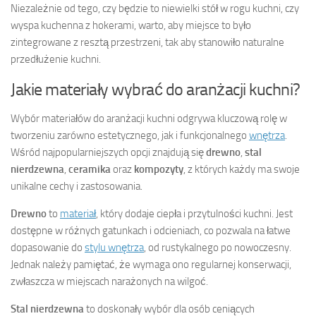
Niezależnie od tego, czy będzie to niewielki stół w rogu kuchni, czy
wyspa kuchenna z hokerami, warto, aby miejsce to było
zintegrowane z resztą przestrzeni, tak aby stanowiło naturalne
przedłużenie kuchni.
Jakie materiały wybrać do aranżacji kuchni?
Wybór materiałów do aranżacji kuchni odgrywa kluczową rolę w
tworzeniu zarówno estetycznego, jak i funkcjonalnego
wnętrza
.
Wśród najpopularniejszych opcji znajdują się
drewno
,
stal
nierdzewna
,
ceramika
oraz
kompozyty
, z których każdy ma swoje
unikalne cechy i zastosowania.
Drewno
to
materiał
, który dodaje ciepła i przytulności kuchni. Jest
dostępne w różnych gatunkach i odcieniach, co pozwala na łatwe
dopasowanie do
stylu wnętrza
, od rustykalnego po nowoczesny.
Jednak należy pamiętać, że wymaga ono regularnej konserwacji,
zwłaszcza w miejscach narażonych na wilgoć.
Stal nierdzewna
to doskonały wybór dla osób ceniących