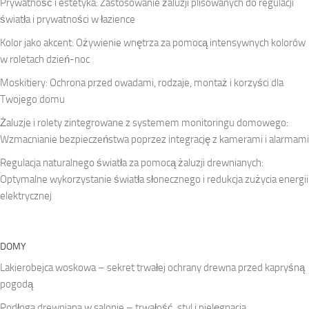
Prywatność i estetyka: Zastosowanie żaluzji plisowanych do regulacji
światła i prywatności w łazience
Kolor jako akcent: Ożywienie wnętrza za pomocą intensywnych kolorów
w roletach dzień-noc
Moskitiery: Ochrona przed owadami, rodzaje, montaż i korzyści dla
Twojego domu
Żaluzje i rolety zintegrowane z systemem monitoringu domowego:
Wzmacnianie bezpieczeństwa poprzez integrację z kamerami i alarmami
Regulacja naturalnego światła za pomocą żaluzji drewnianych:
Optymalne wykorzystanie światła słonecznego i redukcja zużycia energii
elektrycznej
DOMY
Lakierobejca woskowa – sekret trwałej ochrany drewna przed kapryśną
pogodą
Podłoga drewniana w salonie – trwałość, styl i pielęgnacja