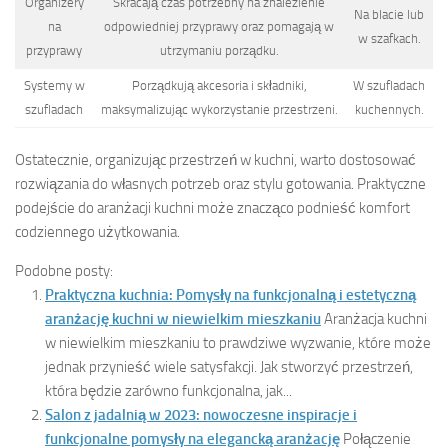
Organizery
Skracają czas potrzebny na znalezienie
Na blacie lub
na
odpowiedniej przyprawy oraz pomagają w
w szafkach.
przyprawy
utrzymaniu porządku.
Systemy w
Porządkują akcesoria i składniki,
W szufladach
szufladach
maksymalizując wykorzystanie przestrzeni.
kuchennych.
Ostatecznie, organizując przestrzeń w kuchni, warto dostosować
rozwiązania do własnych potrzeb oraz stylu gotowania. Praktyczne
podejście do aranżacji kuchni może znacząco podnieść komfort
codziennego użytkowania.
Podobne posty:
Praktyczna kuchnia: Pomysły na funkcjonalną i estetyczną
aranżację kuchni w niewielkim mieszkaniu
Aranżacja kuchni
w niewielkim mieszkaniu to prawdziwe wyzwanie, które może
jednak przynieść wiele satysfakcji. Jak stworzyć przestrzeń,
która będzie zarówno funkcjonalna, jak...
Salon z jadalnią w 2023: nowoczesne inspiracje i
funkcjonalne pomysły na elegancką aranżację
Połączenie