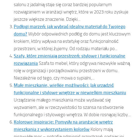
salonu z jadalnią staje się coraz bardziej popularnym
rozwiązaniem w aranżacji wnętrz, które w 2023 roku zyskuje
jeszcze większe znaczenie. Dzięki...
Podłogi marzeń: jak wybrać idealny materiał do Twojego
domu?
Wybór odpowiednich podłóg do domu jest kluczowym
krokiem, który wpływa na estetykę oraz funkcjonalność
przestrzeni, w której żyjemy. Od rodzaju materiału po...
Szafy, które zmieniają przestrzeń: stylowe i funkcjonalne
rozwiązania
Szafa to mebel, który odgrywa niezwykle ważną
rolę w organizacji i porządkowaniu przestrzeni w domu.
Niezależnie od tego, czy mowa o sypialni,...
Małe mieszkanie, wielkie możliwości: Jak urządzić
funkcjonalne i stylowe wnętrze w niewielkim mieszkaniu
Urządzanie małego mieszkania może wydawać się
wyzwaniem, ale w rzeczywistości to szansa na stworzenie
funkcjonalnego i stylowego wnętrza. W dobie rosnącej liczby...
Kolorowe inspiracje: Pomysły na aranżację wnętrz
mieszkania z wykorzystaniem kolorów
Kolory mają
niezwykłą moc – potrafią odmienić przestrzeń, nadając jej