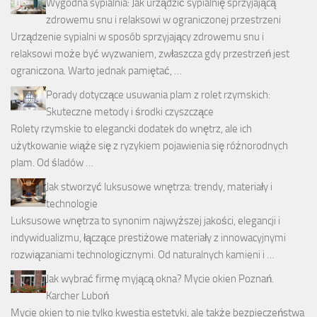
Wygodna sypialnia: Jak urządzić sypialnię sprzyjającą
zdrowemu snu i relaksowi w ograniczonej przestrzeni
Urządzenie sypialni w sposób sprzyjający zdrowemu snu i
relaksowi może być wyzwaniem, zwłaszcza gdy przestrzeń jest
ograniczona. Warto jednak pamiętać, …
Porady dotyczące usuwania plam z rolet rzymskich:
Skuteczne metody i środki czyszczące
Rolety rzymskie to elegancki dodatek do wnętrz, ale ich
użytkowanie wiąże się z ryzykiem pojawienia się różnorodnych
plam. Od śladów …
Jak stworzyć luksusowe wnętrza: trendy, materiały i
technologie
Luksusowe wnętrza to synonim najwyższej jakości, elegancji i
indywidualizmu, łączące prestiżowe materiały z innowacyjnymi
rozwiązaniami technologicznymi. Od naturalnych kamieni i …
Jak wybrać firmę myjącą okna? Mycie okien Poznań.
Karcher Luboń
Mycie okien to nie tylko kwestia estetyki, ale także bezpieczeństwa