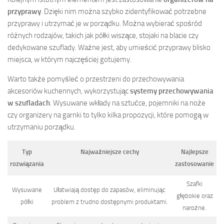
przyprawy
. Dzięki nim można szybko zidentyfikować potrzebne
przyprawy i utrzymać je w porządku. Można wybierać spośród
różnych rodzajów, takich jak półki wiszące, stojaki na blacie czy
dedykowane szuflady. Ważne jest, aby umieścić przyprawy blisko
miejsca, w którym najczęściej gotujemy.
Warto także pomyśleć o przestrzeni do przechowywania
akcesoriów kuchennych, wykorzystując
systemy przechowywania
w szufladach
. Wysuwane wkłady na sztućce, pojemniki na noże
czy organizery na garnki to tylko kilka propozycji, które pomogą w
utrzymaniu porządku.
Typ
Najważniejsze cechy
Najlepsze
rozwiązania
zastosowanie
Szafki
Wysuwane
Ułatwiają dostęp do zapasów, eliminując
głębokie oraz
półki
problem z trudno dostępnymi produktami.
narożne.