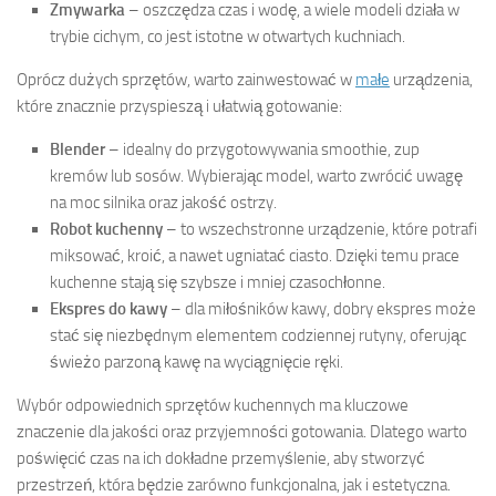
Zmywarka
– oszczędza czas i wodę, a wiele modeli działa w
trybie cichym, co jest istotne w otwartych kuchniach.
Oprócz dużych sprzętów, warto zainwestować w
małe
urządzenia,
które znacznie przyspieszą i ułatwią gotowanie:
Blender
– idealny do przygotowywania smoothie, zup
kremów lub sosów. Wybierając model, warto zwrócić uwagę
na moc silnika oraz jakość ostrzy.
Robot kuchenny
– to wszechstronne urządzenie, które potrafi
miksować, kroić, a nawet ugniatać ciasto. Dzięki temu prace
kuchenne stają się szybsze i mniej czasochłonne.
Ekspres do kawy
– dla miłośników kawy, dobry ekspres może
stać się niezbędnym elementem codziennej rutyny, oferując
świeżo parzoną kawę na wyciągnięcie ręki.
Wybór odpowiednich sprzętów kuchennych ma kluczowe
znaczenie dla jakości oraz przyjemności gotowania. Dlatego warto
poświęcić czas na ich dokładne przemyślenie, aby stworzyć
przestrzeń, która będzie zarówno funkcjonalna, jak i estetyczna.