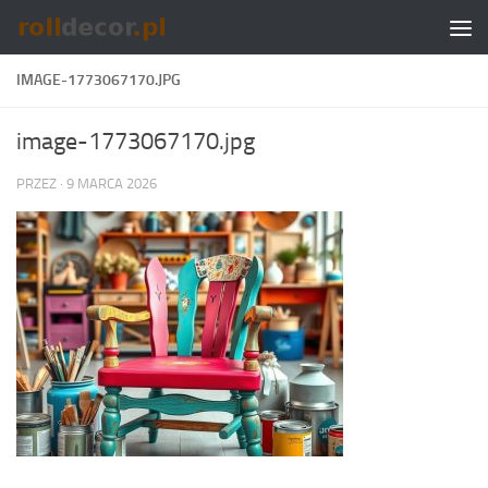
Skip to content
IMAGE-1773067170.JPG
image-1773067170.jpg
PRZEZ
·
9 MARCA 2026