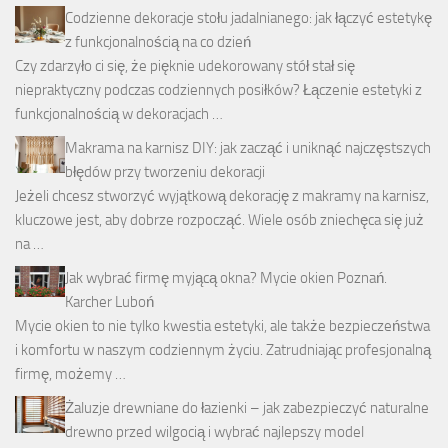
Codzienne dekoracje stołu jadalnianego: jak łączyć estetykę
z funkcjonalnością na co dzień
Czy zdarzyło ci się, że pięknie udekorowany stół stał się
niepraktyczny podczas codziennych posiłków? Łączenie estetyki z
funkcjonalnością w dekoracjach …
Makrama na karnisz DIY: jak zacząć i uniknąć najczęstszych
błędów przy tworzeniu dekoracji
Jeżeli chcesz stworzyć wyjątkową dekorację z makramy na karnisz,
kluczowe jest, aby dobrze rozpocząć. Wiele osób zniechęca się już
na …
Jak wybrać firmę myjącą okna? Mycie okien Poznań.
Karcher Luboń
Mycie okien to nie tylko kwestia estetyki, ale także bezpieczeństwa
i komfortu w naszym codziennym życiu. Zatrudniając profesjonalną
firmę, możemy …
Żaluzje drewniane do łazienki – jak zabezpieczyć naturalne
drewno przed wilgocią i wybrać najlepszy model