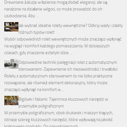
Drewniane żaluzje w łazience mogą dodać elegancji, ale są
narażone na działanie wilgoci, co może prowadzić do ich
uszkodzenia. Aby …
Jak wybrać idealne rolety wewnętrzne? Odkryj wady i zalety
różnych typów rolet!
Wybór odpowiednich rolet wewnętrznych może znacząco wpłynąć
na wygląd i komfort każdego pomieszczenia. W dzisiejszych
czasach, gdy znaczenie estetyki idzie …
Odpowiednie techniki pielęgnacji rolet z automatycznym
sterowaniem: Zapewnienie ich niezawodności i trwałości
Rolety z automatycznym sterowaniem to nie tylko praktyczne
rozwiązanie, ale również element dekoracyjny, który może
znacząco wpłynąć na komfort w …
Bigówki i falcerki: Tajemnice kluczowych narzędzi w
przemyśle poligraficznym
W przemyśle poligraficznym, obok drukarek i maszyn tnących,
istnieje szereg kluczowych narzędzi, które wpływają na jakość
końcowego produktu. Do najważniejszych …