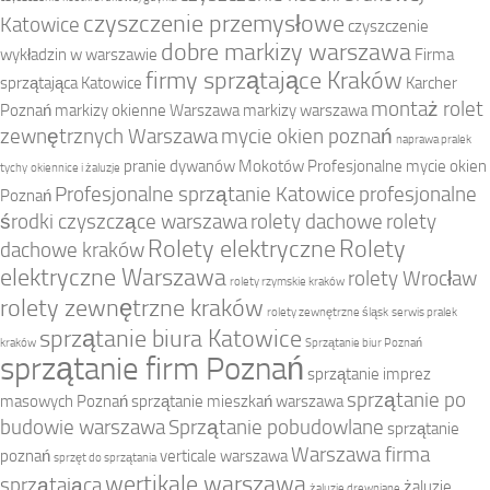
czyszczenie przemysłowe
Katowice
czyszczenie
dobre markizy warszawa
wykładzin w warszawie
Firma
firmy sprzątające Kraków
sprzątająca Katowice
Karcher
montaż rolet
Poznań
markizy okienne Warszawa
markizy warszawa
zewnętrznych Warszawa
mycie okien poznań
naprawa pralek
pranie dywanów Mokotów
Profesjonalne mycie okien
tychy
okiennice i żaluzje
Profesjonalne sprzątanie Katowice
profesjonalne
Poznań
środki czyszczące warszawa
rolety dachowe
rolety
Rolety elektryczne
Rolety
dachowe kraków
elektryczne Warszawa
rolety Wrocław
rolety rzymskie kraków
rolety zewnętrzne kraków
rolety zewnętrzne śląsk
serwis pralek
sprzątanie biura Katowice
kraków
Sprzątanie biur Poznań
sprzątanie firm Poznań
sprzątanie imprez
sprzątanie po
masowych Poznań
sprzątanie mieszkań warszawa
budowie warszawa
Sprzątanie pobudowlane
sprzątanie
Warszawa firma
poznań
verticale warszawa
sprzęt do sprzątania
wertikale warszawa
sprzątająca
żaluzje
żaluzje drewniane