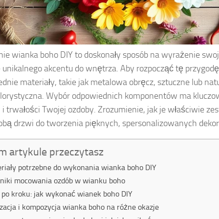
ie wianka boho DIY to doskonały sposób na wyrażenie swoje
 unikalnego akcentu do wnętrza. Aby rozpocząć tę przygod
dnie materiały, takie jak metalowa obręcz, sztuczne lub natu
lorystyczna. Wybór odpowiednich komponentów ma kluczow
i i trwałości Twojej ozdoby. Zrozumienie, jak je właściwie ze
obą drzwi do tworzenia pięknych, spersonalizowanych dekora
m artykule przeczytasz
riały potrzebne do wykonania wianka boho DIY
niki mocowania ozdób w wianku boho
 po kroku: jak wykonać wianek boho DIY
izacja i kompozycja wianka boho na różne okazje