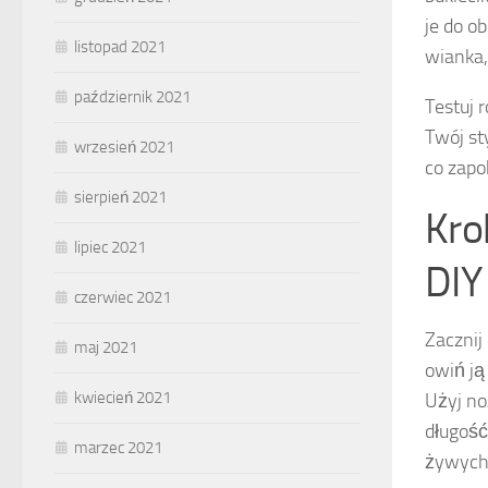
je do o
listopad 2021
wianka,
październik 2021
Testuj 
Twój st
wrzesień 2021
co zapo
sierpień 2021
Kro
lipiec 2021
DIY
czerwiec 2021
Zacznij
maj 2021
owiń ją
kwiecień 2021
Użyj no
długość
marzec 2021
żywych 