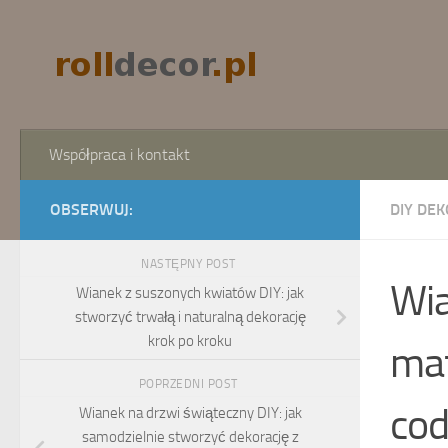
Skip to content
Współpraca i kontakt
OBSERWUJ:
DIY DEK
NASTĘPNY POST
Wia
Wianek z suszonych kwiatów DIY: jak
stworzyć trwałą i naturalną dekorację
krok po kroku
mat
POPRZEDNI POST
cod
Wianek na drzwi świąteczny DIY: jak
samodzielnie stworzyć dekorację z