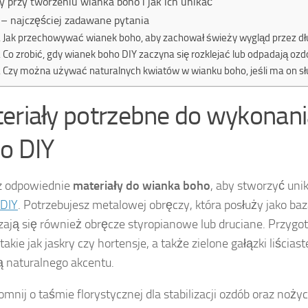
y przy tworzeniu wianka boho i jak ich unikać
– najczęściej zadawane pytania
Jak przechowywać wianek boho, aby zachował świeży wygląd przez dł
Co zrobić, gdy wianek boho DIY zaczyna się rozklejać lub odpadają oz
Czy można używać naturalnych kwiatów w wianku boho, jeśli ma on sł
eriały potrzebne do wykonan
o DIY
z odpowiednie
materiały do wianka boho
, aby stworzyć uni
 DIY
. Potrzebujesz metalowej obręczy, która posłuży jako ba
ają się również obręcze styropianowe lub druciane. Przygot
takie jak jaskry czy hortensje, a także zielone gałązki liściaste
 naturalnego akcentu.
omnij o taśmie florystycznej dla stabilizacji ozdób oraz noży