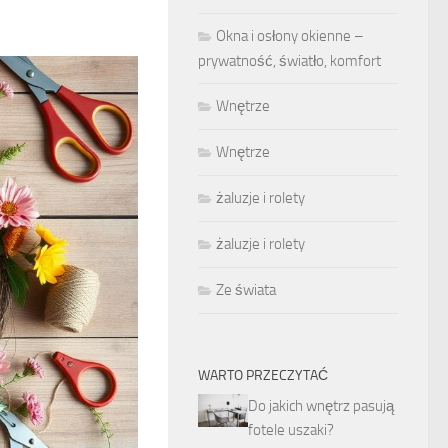
Okna i osłony okienne –
prywatność, światło, komfort
Wnętrze
Wnętrze
żaluzje i rolety
żaluzje i rolety
Ze świata
WARTO PRZECZYTAĆ
Do jakich wnętrz pasują
fotele uszaki?