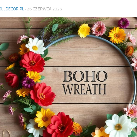
OLLDECOR.PL
·
26 CZERWCA 2026