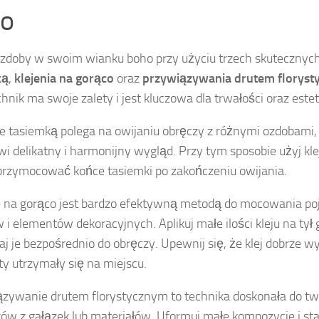
o
zdoby w swoim wianku boho przy użyciu trzech skutecznyc
ką
,
klejenia na gorąco
oraz
przywiązywania drutem florys
chnik ma swoje zalety i jest kluczowa dla trwałości oraz este
e tasiemką polega na owijaniu obręczy z różnymi ozdobami,
i delikatny i harmonijny wygląd. Przy tym sposobie użyj kle
przymocować końce tasiemki po zakończeniu owijania.
e na gorąco jest bardzo efektywną metodą do mocowania p
 i elementów dekoracyjnych. Aplikuj małe ilości kleju na tył
jaj je bezpośrednio do obręczy. Upewnij się, że klej dobrze w
y utrzymały się na miejscu.
zywanie drutem florystycznym to technika doskonała do tw
ków z gałązek lub materiałów. Uformuj małe kompozycje i sta