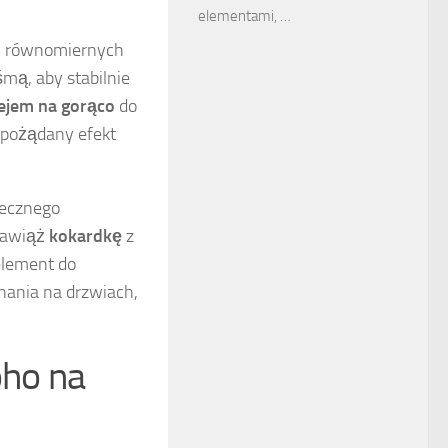
elementami, …
w równomiernych
śmą, aby stabilnie
ejem na gorąco
do
 pożądany efekt
tecznego
 zawiąż
kokardkę
z
element do
ania na drzwiach,
oho na