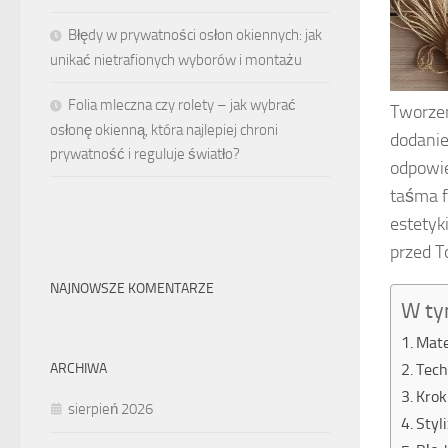
Błędy w prywatności osłon okiennych: jak
unikać nietrafionych wyborów i montażu
Folia mleczna czy rolety – jak wybrać
Tworzen
osłonę okienną, która najlepiej chroni
dodanie
prywatność i reguluje światło?
odpowie
taśma f
estetyk
przed T
NAJNOWSZE KOMENTARZE
W ty
Mate
Tech
ARCHIWA
Krok
sierpień 2026
Styl