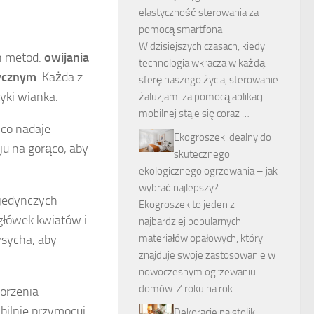
elastyczność sterowania za
pomocą smartfona
W dzisiejszych czasach, kiedy
h metod:
owijania
technologia wkracza w każdą
tycznym
. Każda z
sferę naszego życia, sterowanie
tyki wianka.
żaluzjami za pomocą aplikacji
mobilnej staje się coraz …
 co nadaje
Ekogroszek idealny do
ju na gorąco, aby
skutecznego i
ekologicznego ogrzewania – jak
wybrać najlepszy?
ojedynczych
Ekogroszek to jeden z
 główek kwiatów i
najbardziej popularnych
ysycha, aby
materiałów opałowych, który
znajduje swoje zastosowanie w
nowoczesnym ogrzewaniu
domów. Z roku na rok …
orzenia
bilnie przymocuj
Dekoracje na stolik