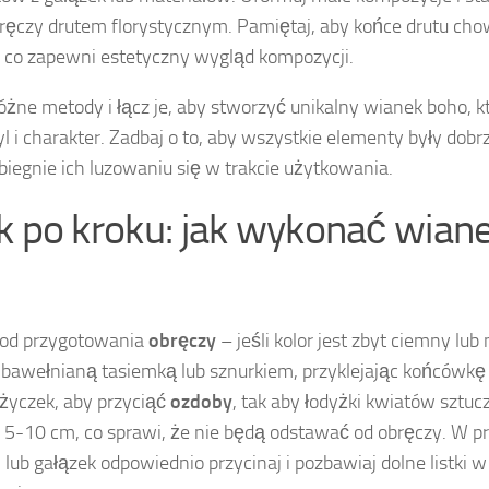
bręczy drutem florystycznym. Pamiętaj, aby końce drutu ch
 co zapewni estetyczny wygląd kompozycji.
różne metody i łącz je, aby stworzyć unikalny wianek boho, k
yl i charakter. Zadbaj o to, aby wszystkie elementy były do
biegnie ich luzowaniu się w trakcie użytkowania.
k po kroku: jak wykonać wian
 od przygotowania
obręczy
– jeśli kolor jest zbyt ciemny lub
 bawełnianą tasiemką lub sznurkiem, przyklejając końcówkę 
życzek, aby przyciąć
ozdoby
, tak aby łodyżki kwiatów sztu
 5-10 cm, co sprawi, że nie będą odstawać od obręczy. W pr
lub gałązek odpowiednio przycinaj i pozbawiaj dolne listki w