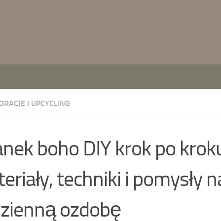
ORACJE I UPCYCLING
nek boho DIY krok po krok
eriały, techniki i pomysły n
zienną ozdobę