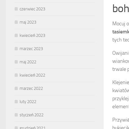
boh
czerwiec 2023
maj 2023
Mocuj o
tasiem
kwiecień 2023
tych te
marzec 2023
Owijani
wiankow
maj 2022
trwale 
kwiecień 2022
Klejeni
marzec 2022
kwiatów
przykle
luty 2022
element
styczeń 2022
Przywią
bukieci
grudzień 2021