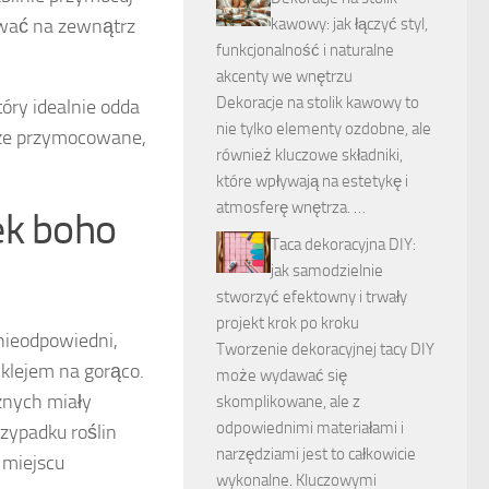
ować na zewnątrz
kawowy: jak łączyć styl,
funkcjonalność i naturalne
akcenty we wnętrzu
Dekoracje na stolik kawowy to
tóry idealnie odda
nie tylko elementy ozdobne, ale
brze przymocowane,
również kluczowe składniki,
które wpływają na estetykę i
atmosferę wnętrza. …
ek boho
Taca dekoracyjna DIY:
jak samodzielnie
stworzyć efektowny i trwały
projekt krok po kroku
 nieodpowiedni,
Tworzenie dekoracyjnej tacy DIY
klejem na gorąco.
może wydawać się
cznych miały
skomplikowane, ale z
odpowiednimi materiałami i
zypadku roślin
narzędziami jest to całkowicie
 miejscu
wykonalne. Kluczowymi