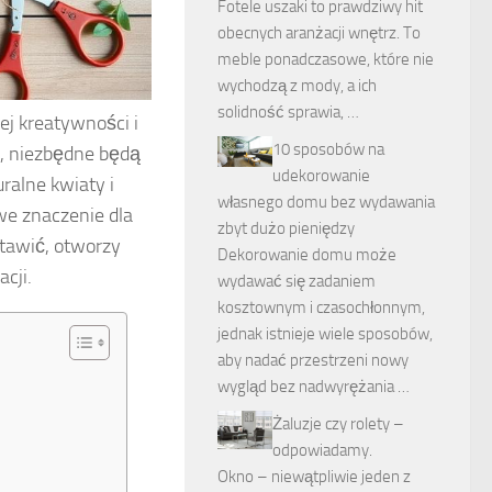
Fotele uszaki to prawdziwy hit
obecnych aranżacji wnętrz. To
meble ponadczasowe, które nie
wychodzą z mody, a ich
solidność sprawia, …
j kreatywności i
10 sposobów na
ę, niezbędne będą
udekorowanie
ralne kwiaty i
własnego domu bez wydawania
e znaczenie dla
zbyt dużo pieniędzy
stawić, otworzy
Dekorowanie domu może
cji.
wydawać się zadaniem
kosztownym i czasochłonnym,
jednak istnieje wiele sposobów,
aby nadać przestrzeni nowy
wygląd bez nadwyrężania …
Żaluzje czy rolety –
odpowiadamy.
Okno – niewątpliwie jeden z