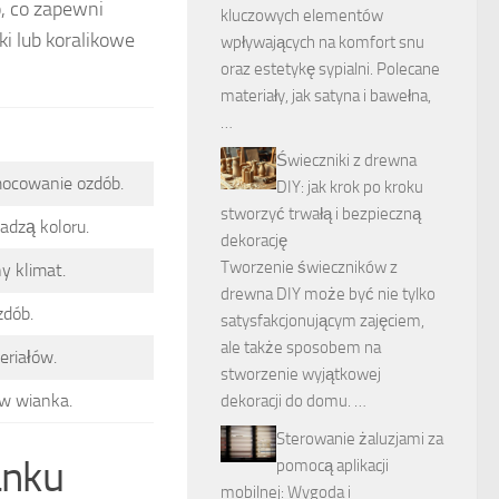
, co zapewni
kluczowych elementów
i lub koralikowe
wpływających na komfort snu
oraz estetykę sypialni. Polecane
materiały, jak satyna i bawełna,
…
Świeczniki z drewna
mocowanie ozdób.
DIY: jak krok po kroku
stworzyć trwałą i bezpieczną
dadzą koloru.
dekorację
Tworzenie świeczników z
y klimat.
drewna DIY może być nie tylko
zdób.
satysfakcjonującym zajęciem,
ale także sposobem na
eriałów.
stworzenie wyjątkowej
w wianka.
dekoracji do domu. …
Sterowanie żaluzjami za
anku
pomocą aplikacji
mobilnej: Wygoda i