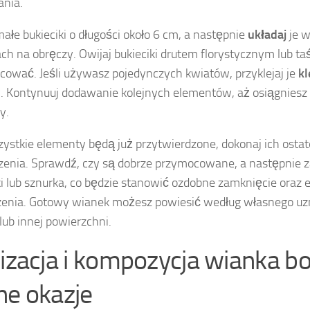
nia.
ałe bukieciki o długości około 6 cm, a następnie
układaj
je 
ch na obręczy. Owijaj bukieciki drutem florystycznym lub ta
cować. Jeśli używasz pojedynczych kwiatów, przyklejaj je
kl
. Kontynuuj dodawanie kolejnych elementów, aż osiągniesz
y.
ystkie elementy będą już przytwierdzone, dokonaj ich osta
enia. Sprawdź, czy są dobrze przymocowane, a następnie
i lub sznurka, co będzie stanowić ozdobne zamknięcie oraz 
enia. Gotowy wianek możesz powiesić według własnego uzn
 lub innej powierzchni.
lizacja i kompozycja wianka b
ne okazje