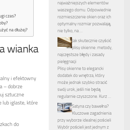
najważniejszych elementów
waszego domu. Odpowiednie
ugi czas?
rozmieszczenie okien oraz ich
doby?
optymalny rozmiar pozwalają,
użyć na dłużej?
nie tylko, na …
Jak skutecznie czyścić
ia wianka
plisy okienne: metody,
najczęstsze błędy i zasady
pielęgnacji
Plisy okienne to elegancki
dodatek do wnętrza, który
kalny i efektowny
może jednak szybko stracić
za – dobrze
swój urok, jeśli nie będą
uj sztuczne
regularnie czyszczone. Kurz …
 lub iglaste, które
Satyna czy bawełna?
Kluczowe zagadnienia
przy wyborze idealnej pościeli
czkach do
Wybór pościeli jest jednym z