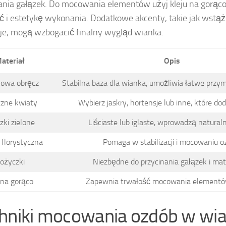
ania gałązek. Do mocowania elementów użyj kleju na gorąco
ć i estetykę wykonania. Dodatkowe akcenty, takie jak wstążk
je, mogą wzbogacić finalny wygląd wianka.
ateriał
Opis
owa obręcz
Stabilna baza dla wianka, umożliwia łatwe przy
czne kwiaty
Wybierz jaskry, hortensje lub inne, które do
zki zielone
Liściaste lub iglaste, wprowadzą naturaln
florystyczna
Pomaga w stabilizacji i mocowaniu o
ożyczki
Niezbędne do przycinania gałązek i mat
 na gorąco
Zapewnia trwałość mocowania elementó
hniki mocowania ozdób w wi