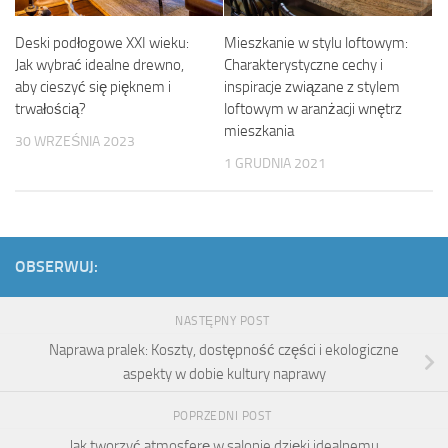
Deski podłogowe XXI wieku:
Mieszkanie w stylu loftowym:
Jak wybrać idealne drewno,
Charakterystyczne cechy i
aby cieszyć się pięknem i
inspiracje związane z stylem
trwałością?
loftowym w aranżacji wnętrz
mieszkania
30 WRZEŚNIA 2023
1 GRUDNIA 2021
OBSERWUJ:
NASTĘPNY POST
Naprawa pralek: Koszty, dostępność części i ekologiczne
aspekty w dobie kultury naprawy
POPRZEDNI POST
Jak tworzyć atmosferę w salonie dzięki idealnemu