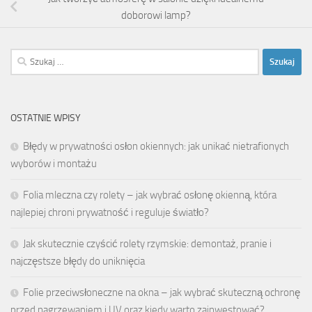
doborowi lamp?
Szukaj:
OSTATNIE WPISY
Błędy w prywatności osłon okiennych: jak unikać nietrafionych
wyborów i montażu
Folia mleczna czy rolety – jak wybrać osłonę okienną, która
najlepiej chroni prywatność i reguluje światło?
Jak skutecznie czyścić rolety rzymskie: demontaż, pranie i
najczęstsze błędy do uniknięcia
Folie przeciwsłoneczne na okna – jak wybrać skuteczną ochronę
przed nagrzewaniem i UV oraz kiedy warto zainwestować?