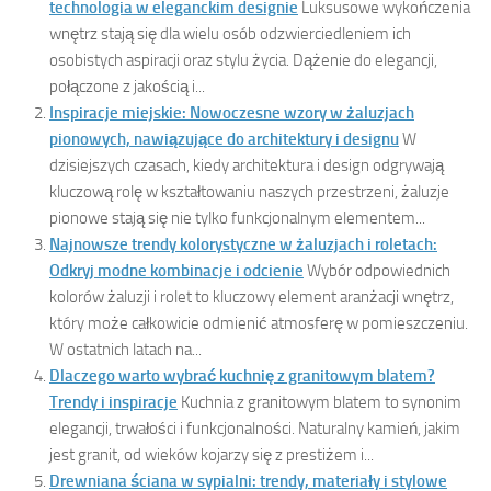
technologia w eleganckim designie
Luksusowe wykończenia
wnętrz stają się dla wielu osób odzwierciedleniem ich
osobistych aspiracji oraz stylu życia. Dążenie do elegancji,
połączone z jakością i...
Inspiracje miejskie: Nowoczesne wzory w żaluzjach
pionowych, nawiązujące do architektury i designu
W
dzisiejszych czasach, kiedy architektura i design odgrywają
kluczową rolę w kształtowaniu naszych przestrzeni, żaluzje
pionowe stają się nie tylko funkcjonalnym elementem...
Najnowsze trendy kolorystyczne w żaluzjach i roletach:
Odkryj modne kombinacje i odcienie
Wybór odpowiednich
kolorów żaluzji i rolet to kluczowy element aranżacji wnętrz,
który może całkowicie odmienić atmosferę w pomieszczeniu.
W ostatnich latach na...
Dlaczego warto wybrać kuchnię z granitowym blatem?
Trendy i inspiracje
Kuchnia z granitowym blatem to synonim
elegancji, trwałości i funkcjonalności. Naturalny kamień, jakim
jest granit, od wieków kojarzy się z prestiżem i...
Drewniana ściana w sypialni: trendy, materiały i stylowe