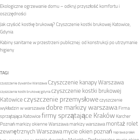
Ekologiczne ogrzewanie domu – odkryj przyszłość komfortu i
oszczędności
Jak czyścić kostkę brukową? Czyszczenie kostki brukowej Katowice,
Gdynia
Kabiny sanitarne w przestrzeni publicznej: od konstrukcji po utrzymanie
higieny
TAGI
Czyszczenie kanapy Warszawa
czyszczenie dywanów Warszawa
czyszczenie kostki brukowej
czyszczenie kostki brukowej gdynia
czyszczenie przemysłowe
Katowice
czyszczenie
dobre markizy warszawa
wykładzin w warszawie
Firma
firmy sprzątające Kraków
sprzątająca Katowice
Karcher
montaż rolet
Poznań
markizy okienne Warszawa
markizy warszawa
zewnętrznych Warszawa
mycie okien poznań
naprawa pralek
pranie dywanów Mokotów
Profesjonalne mycie okien