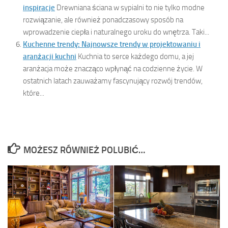
inspiracje
Drewniana ściana w sypialni to nie tylko modne
rozwiązanie, ale również ponadczasowy sposób na
wprowadzenie ciepła i naturalnego uroku do wnętrza. Taki...
Kuchenne trendy: Najnowsze trendy w projektowaniu i
aranżacji kuchni
Kuchnia to serce każdego domu, a jej
aranżacja może znacząco wpłynąć na codzienne życie. W
ostatnich latach zauważamy fascynujący rozwój trendów,
które...
MOŻESZ RÓWNIEŻ POLUBIĆ…