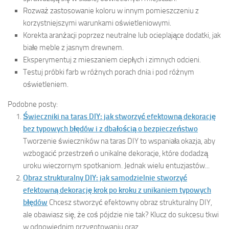
Rozważ zastosowanie koloru w innym pomieszczeniu z
korzystniejszymi warunkami oświetleniowymi.
Korekta aranżacji poprzez neutralne lub ocieplające dodatki, jak
białe meble z jasnym drewnem.
Eksperymentuj z mieszaniem ciepłych i zimnych odcieni.
Testuj próbki farb w różnych porach dnia i pod różnym
oświetleniem.
Podobne posty:
Świeczniki na taras DIY: jak stworzyć efektowną dekorację
bez typowych błędów i z dbałością o bezpieczeństwo
Tworzenie świeczników na taras DIY to wspaniała okazja, aby
wzbogacić przestrzeń o unikalne dekoracje, które dodadzą
uroku wieczornym spotkaniom. Jednak wielu entuzjastów...
Obraz strukturalny DIY: jak samodzielnie stworzyć
efektowną dekorację krok po kroku z unikaniem typowych
błędów
Chcesz stworzyć efektowny obraz strukturalny DIY,
ale obawiasz się, że coś pójdzie nie tak? Klucz do sukcesu tkwi
w odpowiednim przygotowaniu oraz...