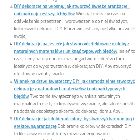
DIY dekoracje na wiosnę: jak stworzyć świeże aranżacje i
uniknąć najczęstszych błędów
Wiosna to idealny czas na
odświeżenie przestrzeni i wprowadzenie do niej świeżych,
kolorowych dekoracji DIY. Kluczowe jest, aby nie tylko pozwolić
swojej...
DIY dekoracje na jesień: jak stworzyć efektowne ozdoby z
naturalnych materiałów i uniknąć typowych błędów
Jesień to
czas, kiedy natura obdarza nas bogactwem kolorów i form,
idealnych do wykorzystania w dekoracjach DIY. Aby stworzyć
efektowne ozdoby, warto...
Wianek na drzwi świąteczny DIY: jak samodzielnie stworzyć
dekorację z naturalnych materiałów i uniknąć typowych
błędów
Tworzenie świątecznego wianka z naturalnych
materiałów to nie tylko kreatywne wyzwanie, ale także sposób
na dodanie osobistego akcentu do dekoracji domu. Aby...
DIY dekoracje: jak dobierać kolory, by stworzyć harmonijną i
efektowną aranżację
Dobieranie kolorów w dekoracjach DIY
to kluczowy element, który może zadecydować o