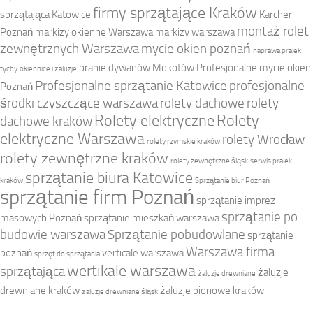
firmy sprzątające Kraków
sprzątająca Katowice
Karcher
montaż rolet
Poznań
markizy okienne Warszawa
markizy warszawa
zewnętrznych Warszawa
mycie okien poznań
naprawa pralek
pranie dywanów Mokotów
Profesjonalne mycie okien
tychy
okiennice i żaluzje
Profesjonalne sprzątanie Katowice
profesjonalne
Poznań
środki czyszczące warszawa
rolety dachowe
rolety
Rolety elektryczne
Rolety
dachowe kraków
elektryczne Warszawa
rolety Wrocław
rolety rzymskie kraków
rolety zewnętrzne kraków
rolety zewnętrzne śląsk
serwis pralek
sprzątanie biura Katowice
kraków
Sprzątanie biur Poznań
sprzątanie firm Poznań
sprzątanie imprez
sprzątanie po
masowych Poznań
sprzątanie mieszkań warszawa
budowie warszawa
Sprzątanie pobudowlane
sprzątanie
Warszawa firma
poznań
verticale warszawa
sprzęt do sprzątania
wertikale warszawa
sprzątająca
żaluzje
żaluzje drewniane
drewniane kraków
żaluzje pionowe kraków
żaluzje drewniane śląsk