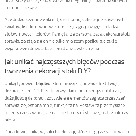
filiżanki czy talerzyki do stworzenia oryginalnych pater na słodycze
lub inne przekąski.
Aby dodać sezonowy akcent, skomponuj dekoracje z suszonych
kwiatów, liści lub owoców, które przyciągną uwagę i nadadzą
stołowi nowych kolorów. Pamiętaj, że personalizacja dekoracji stołu
sprawia, że staje się on nie tylko miejscem posiłku, ale także
wyjątkowym doświadczeniem dla wszystkich gości.
Jak unikać najczęstszych błędów podczas
tworzenia dekoracji stołu DIY?
Unikaj typowych
błędów
, które mogą zrujnować efekt Twojej
dekoracji stołu DIY. Przede wszystkim, nie przeciążaj blatu zbyt
dużą ilością dekoracji; zbyt wiele elementów zagraca przestrzeń i
sprawia, że jest ona mniej funkcjonalna. Postaw na przemyślane
akcenty i zostaw miejsce na przedmioty użytkowe, jak filiżanki czy
piloty.
Dodatkowo, unikaj wysokich dekoracji, które mogą zasłaniać widok i