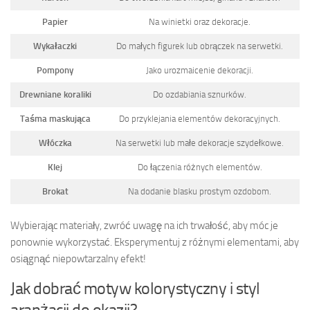
Papier
Na winietki oraz dekoracje.
Wykałaczki
Do małych figurek lub obrączek na serwetki.
Pompony
Jako urozmaicenie dekoracji.
Drewniane koraliki
Do ozdabiania sznurków.
Taśma maskująca
Do przyklejania elementów dekoracyjnych.
Włóczka
Na serwetki lub małe dekoracje szydełkowe.
Klej
Do łączenia różnych elementów.
Brokat
Na dodanie blasku prostym ozdobom.
Wybierając materiały, zwróć uwagę na ich trwałość, aby móc je
ponownie wykorzystać. Eksperymentuj z różnymi elementami, aby
osiągnąć niepowtarzalny efekt!
Jak dobrać motyw kolorystyczny i styl
aranżacji do okazji?