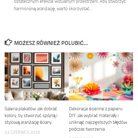
ostatecznym efekcie wizualnym przestrzeni. Aby stworzyć
harmonijną aranżację, warto skorzystać...
MOŻESZ RÓWNIEŻ POLUBIĆ…
Galeria plakatów: jak dobrać
Dekoracje ścienne z papieru
kolory, by stworzyć spójną i
DIY: jak wybrać materiały i
stylową aranżację ściany
uniknąć najczęstszych błędów
podczas tworzenia
23 CZERWCA 2026