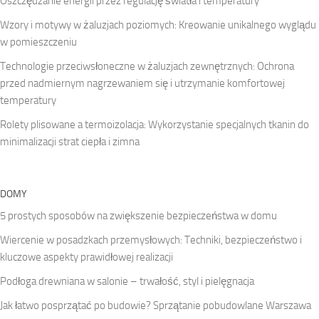
Oszczędzanie energii przez regulację światła i temperatury
Wzory i motywy w żaluzjach poziomych: Kreowanie unikalnego wyglądu
w pomieszczeniu
Technologie przeciwsłoneczne w żaluzjach zewnętrznych: Ochrona
przed nadmiernym nagrzewaniem się i utrzymanie komfortowej
temperatury
Rolety plisowane a termoizolacja: Wykorzystanie specjalnych tkanin do
minimalizacji strat ciepła i zimna
DOMY
5 prostych sposobów na zwiększenie bezpieczeństwa w domu
Wiercenie w posadzkach przemysłowych: Techniki, bezpieczeństwo i
kluczowe aspekty prawidłowej realizacji
Podłoga drewniana w salonie – trwałość, styl i pielęgnacja
Jak łatwo posprzątać po budowie? Sprzątanie pobudowlane Warszawa