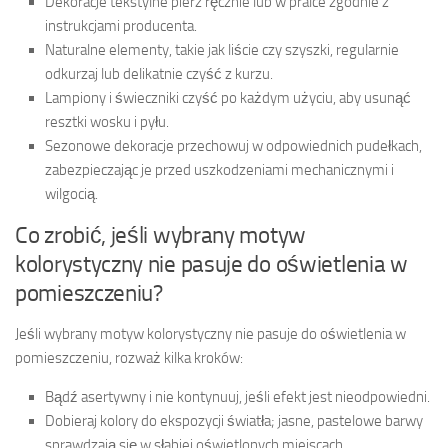
Dekoracje tekstylne pierz ręcznie lub w pralce zgodnie z
instrukcjami producenta.
Naturalne elementy, takie jak liście czy szyszki, regularnie
odkurzaj lub delikatnie czyść z kurzu.
Lampiony i świeczniki czyść po każdym użyciu, aby usunąć
resztki wosku i pyłu.
Sezonowe dekoracje przechowuj w odpowiednich pudełkach,
zabezpieczając je przed uszkodzeniami mechanicznymi i
wilgocią.
Co zrobić, jeśli wybrany motyw
kolorystyczny nie pasuje do oświetlenia w
pomieszczeniu?
Jeśli wybrany motyw kolorystyczny nie pasuje do oświetlenia w
pomieszczeniu, rozważ kilka kroków:
Bądź asertywny i nie kontynuuj, jeśli efekt jest nieodpowiedni.
Dobieraj kolory do ekspozycji światła; jasne, pastelowe barwy
sprawdzają się w słabiej oświetlonych miejscach.