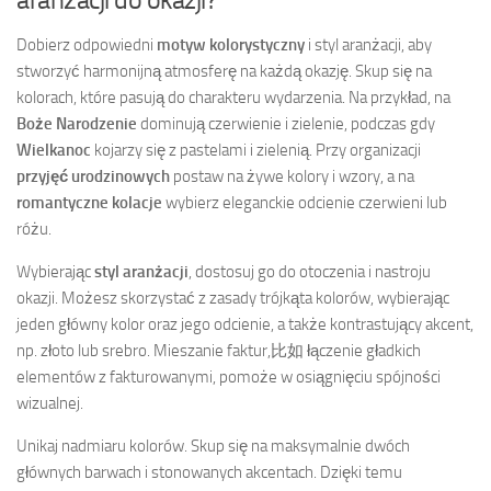
Dobierz odpowiedni
motyw kolorystyczny
i styl aranżacji, aby
stworzyć harmonijną atmosferę na każdą okazję. Skup się na
kolorach, które pasują do charakteru wydarzenia. Na przykład, na
Boże Narodzenie
dominują czerwienie i zielenie, podczas gdy
Wielkanoc
kojarzy się z pastelami i zielenią. Przy organizacji
przyjęć urodzinowych
postaw na żywe kolory i wzory, a na
romantyczne kolacje
wybierz eleganckie odcienie czerwieni lub
różu.
Wybierając
styl aranżacji
, dostosuj go do otoczenia i nastroju
okazji. Możesz skorzystać z zasady trójkąta kolorów, wybierając
jeden główny kolor oraz jego odcienie, a także kontrastujący akcent,
np. złoto lub srebro. Mieszanie faktur,比如 łączenie gładkich
elementów z fakturowanymi, pomoże w osiągnięciu spójności
wizualnej.
Unikaj nadmiaru kolorów. Skup się na maksymalnie dwóch
głównych barwach i stonowanych akcentach. Dzięki temu