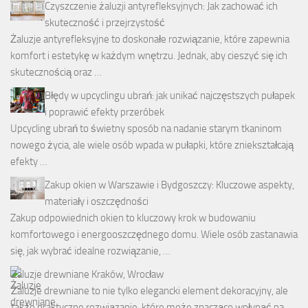
Czyszczenie żaluzji antyrefleksyjnych: Jak zachować ich
skuteczność i przejrzystość
Żaluzje antyrefleksyjne to doskonałe rozwiązanie, które zapewnia
komfort i estetykę w każdym wnętrzu. Jednak, aby cieszyć się ich
skutecznością oraz …
Błędy w upcyclingu ubrań: jak unikać najczęstszych pułapek
i poprawić efekty przeróbek
Upcycling ubrań to świetny sposób na nadanie starym tkaninom
nowego życia, ale wiele osób wpada w pułapki, które zniekształcają
efekty …
Zakup okien w Warszawie i Bydgoszczy: Kluczowe aspekty,
materiały i oszczędności
Zakup odpowiednich okien to kluczowy krok w budowaniu
komfortowego i energooszczędnego domu. Wiele osób zastanawia
się, jak wybrać idealne rozwiązanie, …
Żaluzje drewniane Kraków, Wrocław
Żaluzje drewniane to nie tylko elegancki element dekoracyjny, ale
także praktyczne rozwiązanie, które może znacząco wpłynąć na