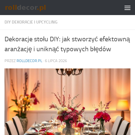
Skip to content
DIY DEKORACJE I UPCYCLING
Dekoracje stołu DIY: jak stworzyć efektowną
aranżację i uniknąć typowych błędów
PRZEZ
ROLLDECOR.PL
·
6 LIPCA 2026