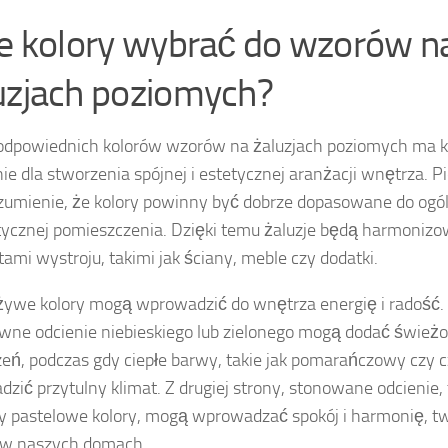
ie kolory wybrać do wzorów n
uzjach poziomych?
odpowiednich kolorów wzorów na żaluzjach poziomych ma 
ie dla stworzenia spójnej i estetycznej aranżacji wnętrza.
ozumienie, że kolory powinny być dobrze dopasowane do ogól
tycznej pomieszczenia. Dzięki temu żaluzje będą harmonizo
ami wystroju, takimi jak ściany, meble czy dodatki.
 żywe kolory mogą wprowadzić do wnętrza energię i radość. 
wne odcienie niebieskiego lub zielonego mogą dodać świeżo
zeń, podczas gdy ciepłe barwy, takie jak pomarańczowy czy
zić przytulny klimat. Z drugiej strony, stonowane odcienie, t
y pastelowe kolory, mogą wprowadzać spokój i harmonię, t
 w naszych domach.