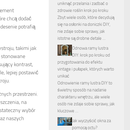
uniknąć przelania i zadbać o
lement
zdrowie roślin krok po kroku
Zbyt wiele osób, które decydują
óre chcą dodać
się na osłonki na doniczki DIY,
desenie potrafią
nie zdaje sobie sprawy, jak
istotne są drobne detale …
roju, takimi jak
Odnowa ramy lustra
DIY: krok po kroku od
ją stonowane
przygotowania do efektu
ujący kontrast,
vintage i pułapek, których warto
e, lepiej postawić
unikać
roju.
Odnowienie ramy lustra DIY to
świetny sposób na nadanie
nych przestrzeni.
charakteru wnętrzu, ale wiele
szczenia, na
osób nie zdaje sobie sprawy, jak
 Ostateczny wybór
kluczowe …
raz naszych
Jak wyczyścić okna za
pomocą octu?