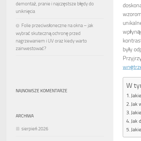
demontaż, pranie i najczęstsze błędy do
doskona
uniknięcia
wzorom 
unikaln
Folie przeciwsłoneczne na okna – jak
wpłynąć
wybrać skuteczną ochronę przed
kontras
nagrzewaniem i UV oraz kiedy warto
zainwestować?
były od
Przyjrz
wnętrz
W ty
NAJNOWSZE KOMENTARZE
Jaki
Jak 
Jaki
ARCHIWA
Jak 
sierpień 2026
Jaki