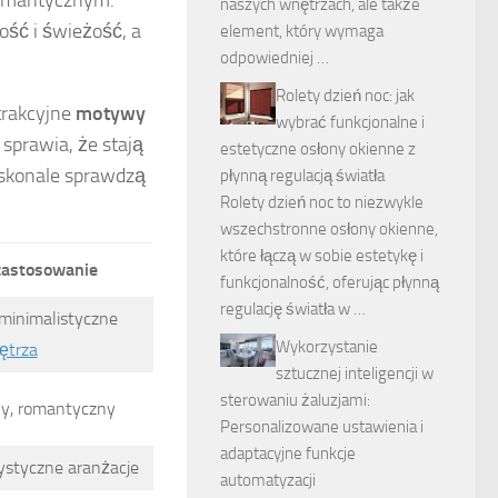
romantycznym.
naszych wnętrzach, ale także
ść i świeżość, a
element, który wymaga
odpowiedniej …
Rolety dzień noc: jak
trakcyjne
motywy
wybrać funkcjonalne i
 sprawia, że stają
estetyczne osłony okienne z
skonale sprawdzą
płynną regulacją światła
Rolety dzień noc to niezwykle
wszechstronne osłony okienne,
które łączą w sobie estetykę i
zastosowanie
funkcjonalność, oferując płynną
regulację światła w …
minimalistyczne
Wykorzystanie
ętrza
sztucznej inteligencji w
sterowaniu żaluzjami:
ny, romantyczny
Personalizowane ustawienia i
adaptacyjne funkcje
ystyczne aranżacje
automatyzacji