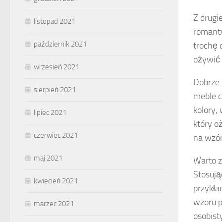
Z drugi
listopad 2021
romanty
październik 2021
trochę 
ożywić 
wrzesień 2021
Dobrze 
sierpień 2021
meble c
kolory,
lipiec 2021
który o
czerwiec 2021
na wzór
maj 2021
Warto z
Stosuj
kwiecień 2021
przykła
wzoru p
marzec 2021
osobist