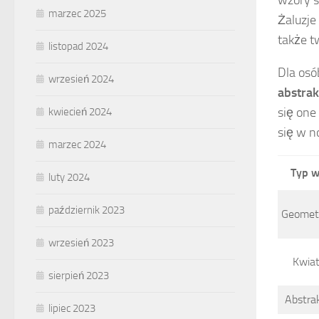
wzory s
marzec 2025
Żaluzje
także t
listopad 2024
Dla osó
wrzesień 2024
abstrak
się on
kwiecień 2024
się w n
marzec 2024
Typ w
luty 2024
październik 2023
Geomet
wrzesień 2023
Kwia
sierpień 2023
Abstra
lipiec 2023