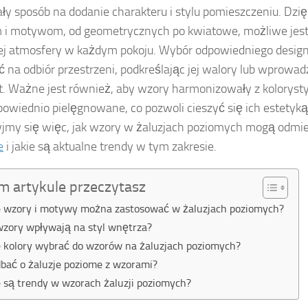
ły sposób na dodanie charakteru i stylu pomieszczeniu. Dzi
i motywom, od geometrycznych po kwiatowe, możliwe jest
ej atmosfery w każdym pokoju. Wybór odpowiedniego desi
 na odbiór przestrzeni, podkreślając jej walory lub wprowad
t. Ważne jest również, aby wzory harmonizowały z kolorysty
powiednio pielęgnowane, co pozwoli cieszyć się ich estetyką 
yjmy się więc, jak wzory w żaluzjach poziomych mogą odmi
e
i jakie są aktualne trendy w tym zakresie.
m artykule przeczytasz
e wzory i motywy można zastosować w żaluzjach poziomych?
wzory wpływają na styl wnętrza?
e kolory wybrać do wzorów na żaluzjach poziomych?
dbać o żaluzje poziome z wzorami?
e są trendy w wzorach żaluzji poziomych?