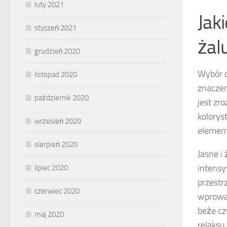
luty 2021
Jak
styczeń 2021
żal
grudzień 2020
Wybór 
listopad 2020
znaczen
październik 2020
jest zr
kolorys
wrzesień 2020
element
sierpień 2020
Jasne i
intensy
lipiec 2020
przestr
czerwiec 2020
wprowad
beże cz
maj 2020
relaksu