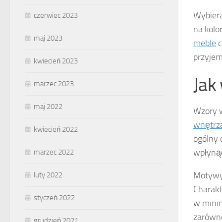
Wybiera
czerwiec 2023
na kolo
maj 2023
meble
c
przyjem
kwiecień 2023
Jak
marzec 2023
maj 2022
Wzory w
wnętrz
kwiecień 2022
ogólny 
wpłyną
marzec 2022
Motywy 
luty 2022
Charakt
styczeń 2022
w minim
zarówno
grudzień 2021