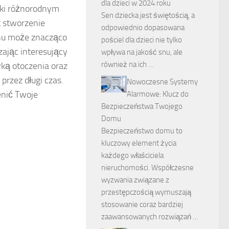
dla dzieci w 2024 roku
ęki różnorodnym
Sen dziecka jest świętością, a
 stworzenie
odpowiednio dopasowana
gnu może znacząco
pościel dla dzieci nie tylko
zając interesujący
wpływa na jakość snu, ale
również na ich …
ką otoczenia oraz
przez długi czas.
Nowoczesne Systemy
enić Twoje
Alarmowe: Klucz do
Bezpieczeństwa Twojego
Domu
Bezpieczeństwo domu to
kluczowy element życia
każdego właściciela
nieruchomości. Współczesne
wyzwania związane z
przestępczością wymuszają
stosowanie coraz bardziej
zaawansowanych rozwiązań …