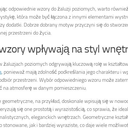
jąc odpowiednie wzory do żaluzji poziomych, warto równie
rystykę, która może być łączona z innymi elementami wystroj
zy dodatki. Dobrze dobrany motyw przyczyni się do stworzen
nej przestrzeni do życia.
 wzory wpływają na styl wnęt
 żaluzjach poziomych odgrywają kluczową rolę w kształto
a
, ponieważ mają zdolność podkreślania jego charakteru i 
odbiór przestrzeni. Wybór odpowiedniego wzoru może zate
ć na atmosferę w danym pomieszczeniu.
geometryczne, na przykład, doskonale wpisują się w nowoc
eryzują się one prostotą i wyrazistością, co sprawia, że ide
alistycznych, eleganckich wnętrzach. Geometryczne kszta
 stonowane, jak i bardziej wyraziste, co daje wiele możliwo