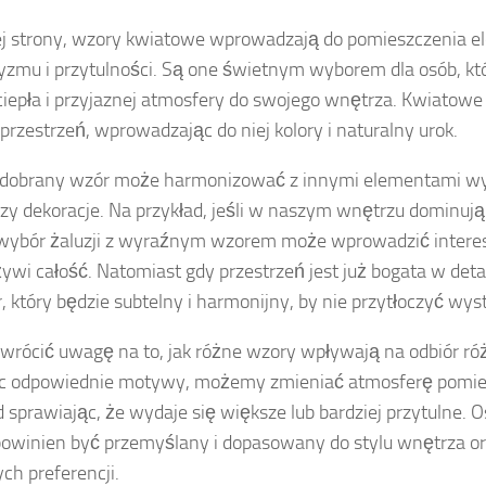
ej strony, wzory kwiatowe wprowadzają do pomieszczenia e
zmu i przytulności. Są one świetnym wyborem dla osób, kt
ciepła i przyjaznej atmosfery do swojego wnętrza. Kwiatowe 
przestrzeń, wprowadzając do niej kolory i naturalny urok.
dobrany wzór może harmonizować z innymi elementami wyst
zy dekoracje. Na przykład, jeśli w naszym wnętrzu dominu
 wybór żaluzji z wyraźnym wzorem może wprowadzić interes
żywi całość. Natomiast gdy przestrzeń jest już bogata w detal
, który będzie subtelny i harmonijny, by nie przytłoczyć wyst
wrócić uwagę na to, jak różne wzory wpływają na odbiór róż
ąc odpowiednie motywy, możemy zmieniać atmosferę pomie
d sprawiając, że wydaje się większe lub bardziej przytulne.
owinien być przemyślany i dopasowany do stylu wnętrza o
ych preferencji.