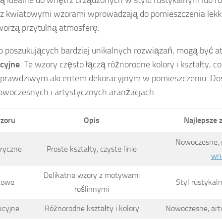
ą idealne do wnętrz urządzonych w stylu rustykalnym lub 
 z kwiatowymi wzorami wprowadzają do pomieszczenia lekko
worzą przytulną atmosferę.
b poszukujących bardziej unikalnych rozwiązań, mogą być a
cyjne
. Te wzory często łączą różnorodne kolory i kształty, co
e prawdziwym akcentem dekoracyjnym w pomieszczeniu. Do
owoczesnych i artystycznych aranżacjach.
zoru
Opis
Najlepsze 
Nowoczesne, 
ryczne
Proste kształty, czyste linie
wn
Delikatne wzory z motywami
towe
Styl rustykal
roślinnymi
kcyjne
Różnorodne kształty i kolory
Nowoczesne, art