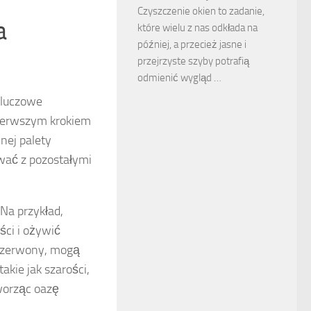
Czyszczenie okien to zadanie,
a
które wielu z nas odkłada na
później, a przecież jasne i
przejrzyste szyby potrafią
odmienić wygląd …
kluczowe
 Pierwszym krokiem
nej palety
wać z pozostałymi
Na przykład,
ści i ożywić
 czerwony, mogą
akie jak szarości,
worząc oazę