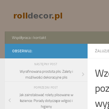
Skip to content
Współpraca i kontakt
OBSERWUJ:
ŻALUZJE
NASTĘPNY POST
Wzo
Wyrafinowana prostota plis: Zalety i
możliwości dekoracyjne plis
poz
POPRZEDNI POST
Jak zainstalować rolety plisowane w
wyg
łazience: Porady dotyczące wilgoci i
higieny