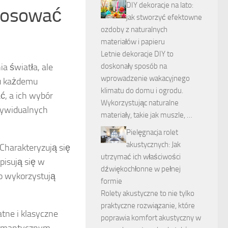
DIY dekoracje na lato:
stosować
jak stworzyć efektowne
ozdoby z naturalnych
materiałów i papieru
Letnie dekoracje DIY to
doskonały sposób na
a światła, ale
wprowadzenie wakacyjnego
ru każdemu
klimatu do domu i ogrodu.
ć, a ich wybór
Wykorzystując naturalne
ndywidualnych
materiały, takie jak muszle, …
Pielęgnacja rolet
akustycznych: Jak
 Charakteryzują się
utrzymać ich właściwości
pisują się w
dźwiękochłonne w pełnej
o wykorzystują
formie
Rolety akustyczne to nie tylko
praktyczne rozwiązanie, które
katne i klasyczne
poprawia komfort akustyczny w