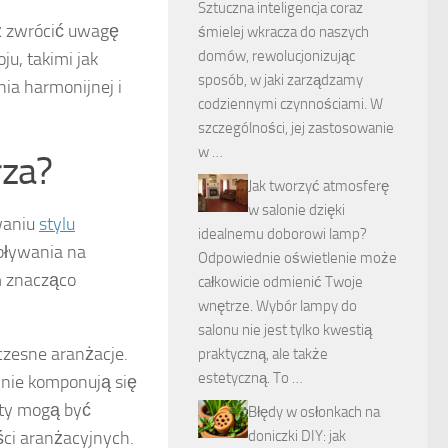
Sztuczna inteligencja coraz
ż zwrócić uwagę
śmielej wkracza do naszych
domów, rewolucjonizując
u, takimi jak
sposób, w jaki zarządzamy
ia harmonijnej i
codziennymi czynnościami. W
szczególności, jej zastosowanie
w …
rza?
Jak tworzyć atmosferę
w salonie dzięki
waniu
stylu
idealnemu doborowi lamp?
wpływania na
Odpowiednie oświetlenie może
m znacząco
całkowicie odmienić Twoje
wnętrze. Wybór lampy do
salonu nie jest tylko kwestią
zesne aranżacje.
praktyczną, ale także
estetyczną. To …
alnie komponują się
łty mogą być
Błędy w osłonkach na
ści aranżacyjnych.
doniczki DIY: jak