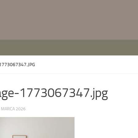
1773067347.JPG
age-1773067347.jpg
 MARCA 2026