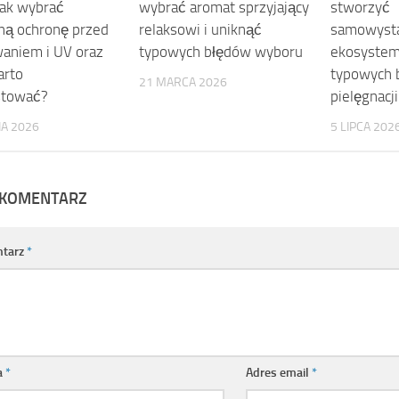
jak wybrać
wybrać aromat sprzyjający
stworzyć
ną ochronę przed
relaksowi i uniknąć
samowysta
aniem i UV oraz
typowych błędów wyboru
ekosystem
arto
typowych 
21 MARCA 2026
stować?
pielęgnacji
IA 2026
5 LIPCA 202
 KOMENTARZ
tarz
*
a
*
Adres email
*