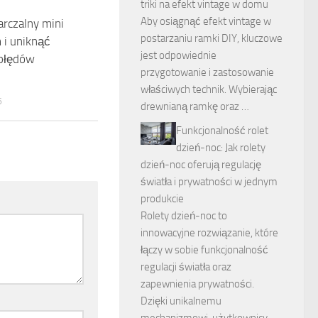
triki na efekt vintage w domu
Aby osiągnąć efekt vintage w
rczalny mini
postarzaniu ramki DIY, kluczowe
 i uniknąć
jest odpowiednie
błędów
przygotowanie i zastosowanie
właściwych technik. Wybierając
6
drewnianą ramkę oraz …
Funkcjonalność rolet
dzień-noc: Jak rolety
dzień-noc oferują regulację
światła i prywatności w jednym
produkcie
Rolety dzień-noc to
innowacyjne rozwiązanie, które
łączy w sobie funkcjonalność
regulacji światła oraz
zapewnienia prywatności.
Dzięki unikalnemu