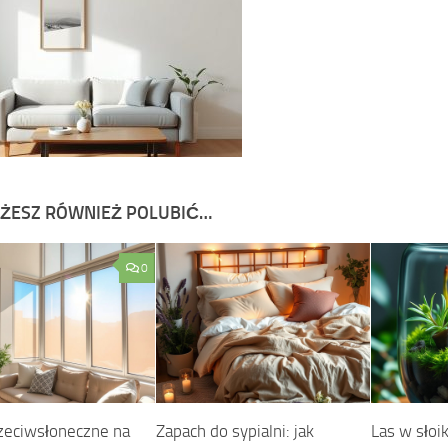
ŻESZ RÓWNIEŻ POLUBIĆ…
0
rzeciwsłoneczne na
Zapach do sypialni: jak
Las w słoik