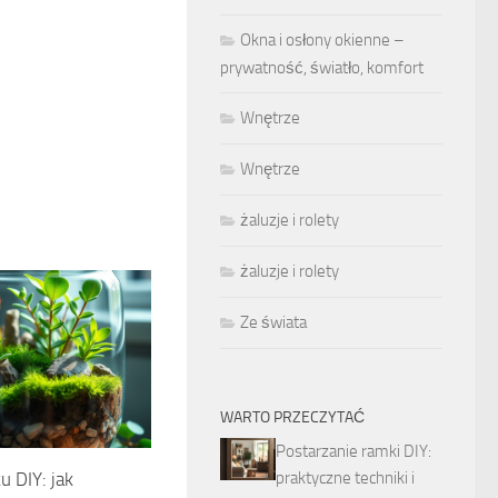
Okna i osłony okienne –
prywatność, światło, komfort
Wnętrze
Wnętrze
żaluzje i rolety
żaluzje i rolety
Ze świata
WARTO PRZECZYTAĆ
Postarzanie ramki DIY:
praktyczne techniki i
u DIY: jak