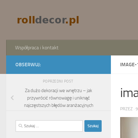
Skip to content
Współpraca i kontakt
OBSERWUJ:
IMAGE-
POPRZEDNI POST
im
Za dużo dekoracji we wnętrzu – jak
przywrócić równowagę i uniknąć
najczęstszych błędów aranżacyjnych
PRZEZ
·
9
Szukaj: