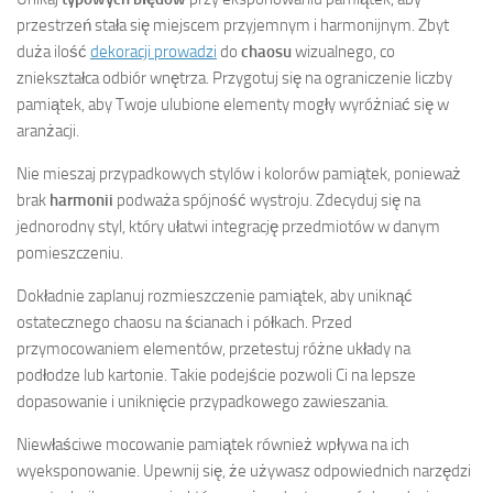
przestrzeń stała się miejscem przyjemnym i harmonijnym. Zbyt
duża ilość
dekoracji prowadzi
do
chaosu
wizualnego, co
zniekształca odbiór wnętrza. Przygotuj się na ograniczenie liczby
pamiątek, aby Twoje ulubione elementy mogły wyróżniać się w
aranżacji.
Nie mieszaj przypadkowych stylów i kolorów pamiątek, ponieważ
brak
harmonii
podważa spójność wystroju. Zdecyduj się na
jednorodny styl, który ułatwi integrację przedmiotów w danym
pomieszczeniu.
Dokładnie zaplanuj rozmieszczenie pamiątek, aby uniknąć
ostatecznego chaosu na ścianach i półkach. Przed
przymocowaniem elementów, przetestuj różne układy na
podłodze lub kartonie. Takie podejście pozwoli Ci na lepsze
dopasowanie i uniknięcie przypadkowego zawieszania.
Niewłaściwe mocowanie pamiątek również wpływa na ich
wyeksponowanie. Upewnij się, że używasz odpowiednich narzędzi