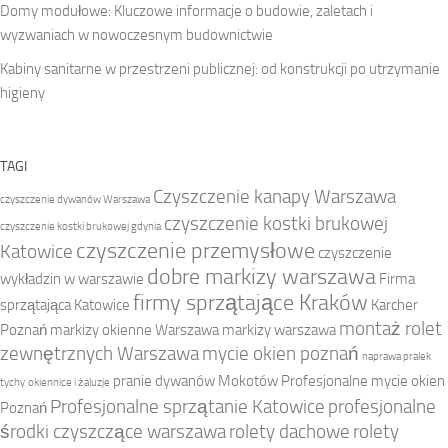
Domy modułowe: Kluczowe informacje o budowie, zaletach i
wyzwaniach w nowoczesnym budownictwie
Kabiny sanitarne w przestrzeni publicznej: od konstrukcji po utrzymanie
higieny
TAGI
Czyszczenie kanapy Warszawa
czyszczenie dywanów Warszawa
czyszczenie kostki brukowej
czyszczenie kostki brukowej gdynia
czyszczenie przemysłowe
Katowice
czyszczenie
dobre markizy warszawa
wykładzin w warszawie
Firma
firmy sprzątające Kraków
sprzątająca Katowice
Karcher
montaż rolet
Poznań
markizy okienne Warszawa
markizy warszawa
zewnętrznych Warszawa
mycie okien poznań
naprawa pralek
pranie dywanów Mokotów
Profesjonalne mycie okien
tychy
okiennice i żaluzje
Profesjonalne sprzątanie Katowice
profesjonalne
Poznań
środki czyszczące warszawa
rolety dachowe
rolety