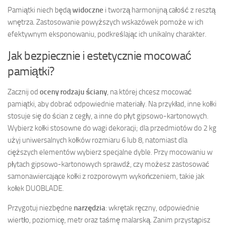
Pamiątki niech będą
widoczne
i tworzą harmonijną całość z resztą
wnętrza. Zastosowanie powyższych wskazówek pomoże w ich
efektywnym eksponowaniu, podkreślając ich unikalny charakter.
Jak bezpiecznie i estetycznie mocować
pamiątki?
Zacznij od
oceny rodzaju ściany
, na której chcesz mocować
pamiątki, aby dobrać odpowiednie materiały. Na przykład, inne kołki
stosuje się do ścian z cegły, a inne do płyt gipsowo-kartonowych.
Wybierz kołki stosowne do wagi dekoracji; dla przedmiotów do 2 kg
użyj uniwersalnych kołków rozmiaru 6 lub 8, natomiast dla
cięższych elementów wybierz specjalne dyble. Przy mocowaniu w
płytach gipsowo-kartonowych sprawdź, czy możesz zastosować
samonawiercające kołki z rozporowym wykończeniem, takie jak
kołek DUOBLADE.
Przygotuj niezbędne
narzędzia
: wkrętak ręczny, odpowiednie
wiertło, poziomicę, metr oraz taśmę malarską. Zanim przystąpisz