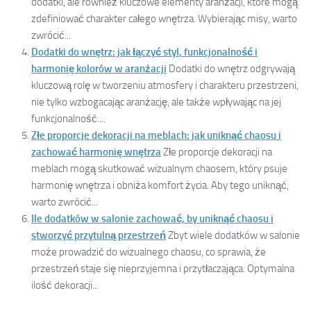
dodatki, ale również kluczowe elementy aranżacji, które mogą
zdefiniować charakter całego wnętrza. Wybierając misy, warto
zwrócić...
Dodatki do wnętrz: jak łączyć styl, funkcjonalność i
harmonię kolorów w aranżacji
Dodatki do wnętrz odgrywają
kluczową rolę w tworzeniu atmosfery i charakteru przestrzeni,
nie tylko wzbogacając aranżację, ale także wpływając na jej
funkcjonalność....
Złe proporcje dekoracji na meblach: jak uniknąć chaosu i
zachować harmonię wnętrza
Złe proporcje dekoracji na
meblach mogą skutkować wizualnym chaosem, który psuje
harmonię wnętrza i obniża komfort życia. Aby tego uniknąć,
warto zwrócić...
Ile dodatków w salonie zachować, by uniknąć chaosu i
stworzyć przytulną przestrzeń
Zbyt wiele dodatków w salonie
może prowadzić do wizualnego chaosu, co sprawia, że
przestrzeń staje się nieprzyjemna i przytłaczająca. Optymalna
ilość dekoracji...