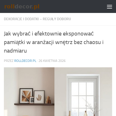
Skip to content
DEKORACJE I DODATKI – REGUŁY DOBORU
Jak wybrać i efektownie eksponować
pamiątki w aranżacji wnętrz bez chaosu i
nadmiaru
PRZEZ
ROLLDECOR.PL
·
26 KWIETNIA 2026