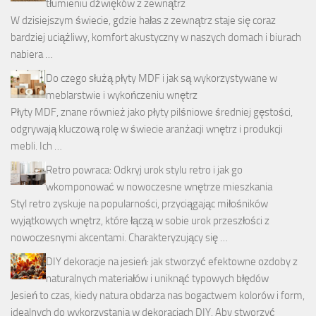
tłumieniu dźwięków z zewnątrz
W dzisiejszym świecie, gdzie hałas z zewnątrz staje się coraz
bardziej uciążliwy, komfort akustyczny w naszych domach i biurach
nabiera …
Do czego służą płyty MDF i jak są wykorzystywane w
meblarstwie i wykończeniu wnętrz
Płyty MDF, znane również jako płyty pilśniowe średniej gęstości,
odgrywają kluczową rolę w świecie aranżacji wnętrz i produkcji
mebli. Ich …
Retro powraca: Odkryj urok stylu retro i jak go
wkomponować w nowoczesne wnętrze mieszkania
Styl retro zyskuje na popularności, przyciągając miłośników
wyjątkowych wnętrz, które łączą w sobie urok przeszłości z
nowoczesnymi akcentami. Charakteryzujący się …
DIY dekoracje na jesień: jak stworzyć efektowne ozdoby z
naturalnych materiałów i uniknąć typowych błędów
Jesień to czas, kiedy natura obdarza nas bogactwem kolorów i form,
idealnych do wykorzystania w dekoracjach DIY. Aby stworzyć