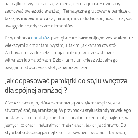
pamiątkom wyróżniać się. Zmieniaj decoracje okresowo, aby
zachować świeżość aranżacji. Tematyczne grupowanie pamiątek,
takie jak
motyw morza
czy
natura
, może dodać spójności i przykuć
uwagę do pojedynczych elementów.
Przy doborze
dodatków
pamiętaj o ich
harmonijnym zestawieniu
z
większymi elementami wystroju, takimi jak kanapa czy stół.
Zachowaj porządek, eksponując kolekcje w przeszklonych
witrynach lub na półkach. Dzięki temu unikniesz wizualnego
bałaganu i stworzysz estetyczną przestrzeń.
Jak dopasować pamiątki do stylu wnętrza
dla spójnej aranżacji?
Wybierz pamiątki, które harmonizują ze stylem wnętrza, aby
stworzyć
spójną aranżację
. W przypadku
stylu skandynawskiego
,
postaw na minimalistyczne i funkcjonalne przedmioty, najlepiej w
jasnych kolorach i naturalnych materiałach, takich jak drewno. Do
stylu boho
dopasuj pamiątki o intensywnych wzorach i barwach,