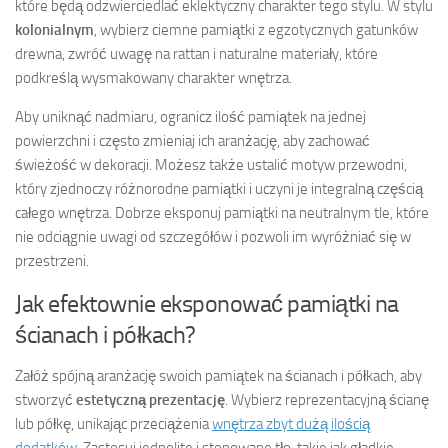
które będą odzwierciedlać eklektyczny charakter tego stylu. W stylu
kolonialnym
, wybierz ciemne pamiątki z egzotycznych gatunków
drewna, zwróć uwagę na rattan i naturalne materiały, które
podkreślą wysmakowany charakter wnętrza.
Aby uniknąć nadmiaru, ogranicz ilość pamiątek na jednej
powierzchni i często zmieniaj ich aranżację, aby zachować
świeżość w dekoracji. Możesz także ustalić motyw przewodni,
który zjednoczy różnorodne pamiątki i uczyni je integralną częścią
całego wnętrza. Dobrze eksponuj pamiątki na neutralnym tle, które
nie odciągnie uwagi od szczegółów i pozwoli im wyróżniać się w
przestrzeni.
Jak efektownie eksponować pamiątki na
ścianach i półkach?
Załóż spójną aranżację swoich pamiątek na ścianach i półkach, aby
stworzyć
estetyczną prezentację
. Wybierz reprezentacyjną ścianę
lub półkę, unikając przeciążenia
wnętrza zbyt dużą ilością
dodatków
. Zastosuj jednolite i stonowane tło, takie jak gładkie