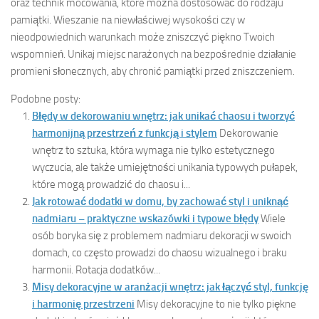
oraz technik mocowania, które można dostosować do rodzaju
pamiątki. Wieszanie na niewłaściwej wysokości czy w
nieodpowiednich warunkach może zniszczyć piękno Twoich
wspomnień. Unikaj miejsc narażonych na bezpośrednie działanie
promieni słonecznych, aby chronić pamiątki przed zniszczeniem.
Podobne posty:
Błędy w dekorowaniu wnętrz: jak unikać chaosu i tworzyć
harmonijną przestrzeń z funkcją i stylem
Dekorowanie
wnętrz to sztuka, która wymaga nie tylko estetycznego
wyczucia, ale także umiejętności unikania typowych pułapek,
które mogą prowadzić do chaosu i...
Jak rotować dodatki w domu, by zachować styl i uniknąć
nadmiaru – praktyczne wskazówki i typowe błędy
Wiele
osób boryka się z problemem nadmiaru dekoracji w swoich
domach, co często prowadzi do chaosu wizualnego i braku
harmonii. Rotacja dodatków...
Misy dekoracyjne w aranżacji wnętrz: jak łączyć styl, funkcję
i harmonię przestrzeni
Misy dekoracyjne to nie tylko piękne