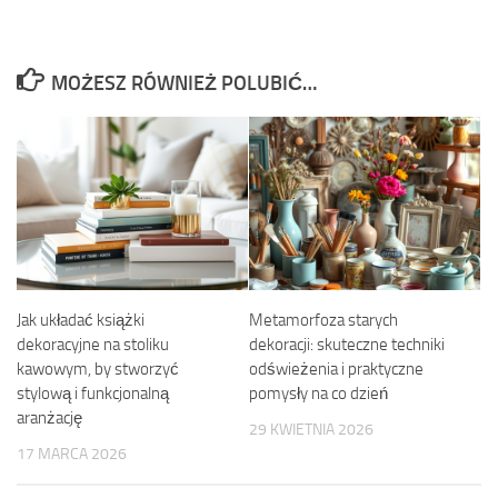
MOŻESZ RÓWNIEŻ POLUBIĆ…
Jak układać książki
Metamorfoza starych
dekoracyjne na stoliku
dekoracji: skuteczne techniki
kawowym, by stworzyć
odświeżenia i praktyczne
stylową i funkcjonalną
pomysły na co dzień
aranżację
29 KWIETNIA 2026
17 MARCA 2026