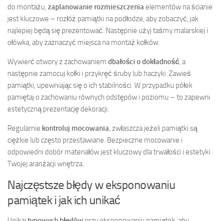
do montażu,
zaplanowanie rozmieszczenia
elementów na ścianie
jest kluczowe – rozłóż pamiątki na podłodze, aby zobaczyć, jak
najlepiej będą się prezentować. Następnie użyj taśmy malarskiej i
ołówka, aby zaznaczyć miejsca na montaż kołków.
Wywierć otwory z zachowaniem
dbałości o dokładność
, a
następnie zamocuj kołki i przykręć śruby lub haczyki. Zawieś
pamiątki, upewniając się o ich stabilności. W przypadku półek
pamiętaj o zachowaniu równych odstępów i poziomu – to zapewni
estetyczną prezentację dekoracji.
Regularnie
kontroluj mocowania
, zwłaszcza jeżeli pamiątki są
ciężkie lub często przestawiane. Bezpieczne mocowanie i
odpowiedni dobór materiałów jest kluczowy dla trwałości i estetyki
Twojej aranżacji wnętrza.
Najczęstsze błędy w eksponowaniu
pamiątek i jak ich unikać
Unikaj
typowych błędów
przy eksponowaniu pamiątek, aby